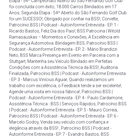
Etapa - 54º Campeonato Aberto do São Fernando Golf Club
foi concluída com êxito
,
18.000 Carros Blindados em 17
Anos
,
Segunda Etapa - 54º Aberto do São Fernando Golf Club
foi um SUCESSO!
,
Obrigado por confiar na BSS!
,
Corvette
,
Patrocínio BSS | Podcast - Autoinforme Entrevista - EP. 1 -
Ricardo Bastos
,
Feliz Dia dos Pais!
,
BSS Patrocina | Witold
Ramasauskas – Momentos e Conexões
,
A Excelência em
Segurança Automotiva: Blindagem BSS
,
Patrocínio BSS |
Podcast - Autoinforme Entrevista - EP. 2 - Mário Brandizzi
Neto
,
BSS Marca Presença em Evento em Parceria com a
Stuttgart
,
Mantenha seu Veículo Blindado em Perfeitas
Condições com a Assistência Técnica da BSS!
,
Auditoria
Finalizada
,
Patrocínio BSS | Podcast - Autoinforme Entrevista
- EP. 3 - Marcus Vinícius Aguiar
,
Quando realizamos um
trabalho com excelência
,
o Feedback tende a ser excelente!
,
Agende uma visita em nossa fábrica!
,
Patrocínio BSS |
Podcast - Autoinforme Entrevista - EP. 4 - Paulo Cardamone
,
Assistência Técnica - BSS | Serviços Rápidos
,
Patrocínio BSS
| Podcast - Autoinforme Entrevista - EP. 5 - Mauro Correia
,
Patrocínio BSS | Podcast - Autoinforme Entrevista - EP. 6 -
Marcelo Godoy
,
Venda seu veículo com confiança e
elegância através da BSS!
,
Patrocínio BSS | Podcast -
Autoinforme Entrevista - EP. 7 - Evandro Bastos
,
BSS