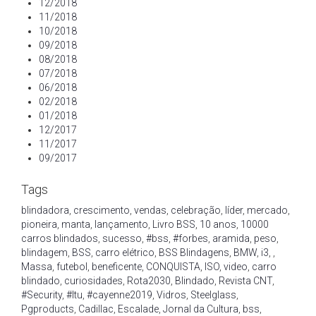
12/2018
11/2018
10/2018
09/2018
08/2018
07/2018
06/2018
02/2018
01/2018
12/2017
11/2017
09/2017
Tags
blindadora
,
crescimento
,
vendas
,
celebração
,
líder
,
mercado
,
pioneira
,
manta
,
lançamento
,
Livro BSS
,
10 anos
,
10000
carros blindados
,
sucesso
,
#bss
,
#forbes
,
aramida
,
peso
,
blindagem
,
BSS
,
carro elétrico
,
BSS Blindagens
,
BMW
,
i3
,
,
Massa
,
futebol
,
beneficente
,
CONQUISTA
,
ISO
,
video
,
carro
blindado
,
curiosidades
,
Rota2030
,
Blindado
,
Revista CNT
,
#Security
,
#Itu
,
#cayenne2019
,
Vidros
,
Steelglass
,
Pgproducts
,
Cadillac
,
Escalade
,
Jornal da Cultura
,
bss
,