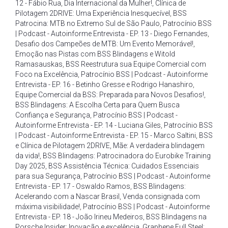
12 - Fábio Rua
,
Dia Internacional da Mulher!
,
Clínica de
Pilotagem 2DRIVE: Uma Experiência Inesquecível
,
BSS
Patrocina: MTB no Extremo Sul de São Paulo
,
Patrocínio BSS
| Podcast - Autoinforme Entrevista - EP. 13 - Diego Fernandes
,
Desafio dos Campeões de MTB: Um Evento Memorável!
,
Emoção nas Pistas com BSS Blindagens e Witold
Ramasauskas
,
BSS Reestrutura sua Equipe Comercial com
Foco na Excelência
,
Patrocínio BSS | Podcast - Autoinforme
Entrevista - EP. 16 - Betinho Gresse e Rodrigo Hanashiro
,
Equipe Comercial da BSS: Preparada para Novos Desafios!
,
BSS Blindagens: A Escolha Certa para Quem Busca
Confiança e Segurança
,
Patrocínio BSS | Podcast -
Autoinforme Entrevista - EP. 14 - Luciana Giles
,
Patrocínio BSS
| Podcast - Autoinforme Entrevista - EP. 15 - Marco Saltini
,
BSS
e Clínica de Pilotagem 2DRIVE
,
Mãe: A verdadeira blindagem
da vida!
,
BSS Blindagens: Patrocinadora do Eurobike Training
Day 2025
,
BSS Assistência Técnica: Cuidados Essenciais
para sua Segurança
,
Patrocínio BSS | Podcast - Autoinforme
Entrevista - EP. 17 - Oswaldo Ramos
,
BSS Blindagens:
Acelerando com a Nascar Brasil
,
Venda consignada com
máxima visibilidade!
,
Patrocínio BSS | Podcast - Autoinforme
Entrevista - EP. 18 - João Irineu Medeiros
,
BSS Blindagens na
Porsche Insider: Inovação e excelência
,
Graphene Full Steel: