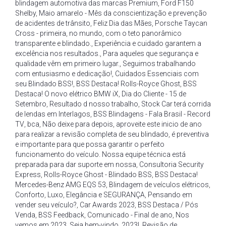
blindagem automotiva das marcas Premium
,
Ford F150
Shelby
,
Maio amarelo - Mês da conscientização e prevenção
de acidentes de trânsito
,
Feliz Dia das Mães
,
Porsche Taycan
Cross - primeira
,
no mundo
,
com o teto panorâmico
transparente e blindado.
,
Experiência e cuidado garantem a
excelência nos resultados.
,
Para aqueles que segurança e
qualidade vêm em primeiro lugar.
,
Seguimos trabalhando
com entusiasmo e dedicação!
,
Cuidados Essenciais com
seu Blindado BSS!
,
BSS Destaca! Rolls-Royce Ghost
,
BSS
Destaca! O novo elétrico BMW iX
,
Dia do Cliente - 15 de
Setembro
,
Resultado d nosso trabalho
,
Stock Car terá corrida
de lendas em Interlagos
,
BSS Blindagens - Fala Brasil - Record
TV
,
bca
,
Não deixe para depois
,
aproveite este inicio de ano
para realizar a revisão completa de seu blindado
,
é preventiva
e importante para que possa garantir o perfeito
funcionamento do veículo. Nossa equipe técnica está
preparada para dar suporte em nossa
,
Consultoria Security
Express
,
Rolls-Royce Ghost - Blindado BSS
,
BSS Destaca!
Mercedes-Benz AMG EQS 53
,
Blindagem de veículos elétricos
,
Conforto
,
Luxo
,
Elegância e SEGURANÇA
,
Pensando em
vender seu veículo?
,
Car Awards 2023
,
BSS Destaca / Pós
Venda
,
BSS Feedback
,
Comunicado - Final de ano
,
Nos
vemos em 2023
,
Seja bem-vindo
,
2023!
,
Revisão de