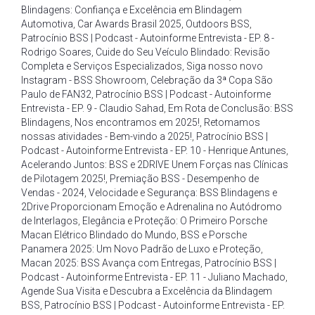
Blindagens: Confiança e Excelência em Blindagem
Automotiva
,
Car Awards Brasil 2025
,
Outdoors BSS
,
Patrocínio BSS | Podcast - Autoinforme Entrevista - EP. 8 -
Rodrigo Soares
,
Cuide do Seu Veículo Blindado: Revisão
Completa e Serviços Especializados
,
Siga nosso novo
Instagram - BSS Showroom
,
Celebração da 3ª Copa São
Paulo de FAN32
,
Patrocínio BSS | Podcast - Autoinforme
Entrevista - EP. 9 - Claudio Sahad
,
Em Rota de Conclusão: BSS
Blindagens
,
Nos encontramos em 2025!
,
Retomamos
nossas atividades - Bem-vindo a 2025!
,
Patrocínio BSS |
Podcast - Autoinforme Entrevista - EP. 10 - Henrique Antunes
,
Acelerando Juntos: BSS e 2DRIVE Unem Forças nas Clínicas
de Pilotagem 2025!
,
Premiação BSS - Desempenho de
Vendas - 2024
,
Velocidade e Segurança: BSS Blindagens e
2Drive Proporcionam Emoção e Adrenalina no Autódromo
de Interlagos
,
Elegância e Proteção: O Primeiro Porsche
Macan Elétrico Blindado do Mundo
,
BSS e Porsche
Panamera 2025: Um Novo Padrão de Luxo e Proteção
,
Macan 2025: BSS Avança com Entregas
,
Patrocínio BSS |
Podcast - Autoinforme Entrevista - EP. 11 - Juliano Machado
,
Agende Sua Visita e Descubra a Excelência da Blindagem
BSS
,
Patrocínio BSS | Podcast - Autoinforme Entrevista - EP.