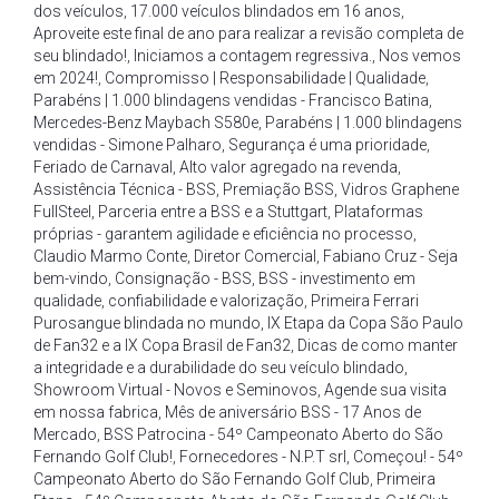
dos veículos
,
17.000 veículos blindados em 16 anos
,
Aproveite este final de ano para realizar a revisão completa de
seu blindado!
,
Iniciamos a contagem regressiva.
,
Nos vemos
em 2024!
,
Compromisso | Responsabilidade | Qualidade
,
Parabéns | 1.000 blindagens vendidas - Francisco Batina
,
Mercedes-Benz Maybach S580e
,
Parabéns | 1.000 blindagens
vendidas - Simone Palharo
,
Segurança é uma prioridade
,
Feriado de Carnaval
,
Alto valor agregado na revenda
,
Assistência Técnica - BSS
,
Premiação BSS
,
Vidros Graphene
FullSteel
,
Parceria entre a BSS e a Stuttgart
,
Plataformas
próprias - garantem agilidade e eficiência no processo
,
Claudio Marmo Conte
,
Diretor Comercial
,
Fabiano Cruz - Seja
bem-vindo
,
Consignação - BSS
,
BSS - investimento em
qualidade
,
confiabilidade e valorização
,
Primeira Ferrari
Purosangue blindada no mundo
,
IX Etapa da Copa São Paulo
de Fan32 e a IX Copa Brasil de Fan32
,
Dicas de como manter
a integridade e a durabilidade do seu veículo blindado
,
Showroom Virtual - Novos e Seminovos
,
Agende sua visita
em nossa fabrica
,
Mês de aniversário BSS - 17 Anos de
Mercado
,
BSS Patrocina - 54º Campeonato Aberto do São
Fernando Golf Club!
,
Fornecedores - N.P.T srl
,
Começou! - 54º
Campeonato Aberto do São Fernando Golf Club
,
Primeira