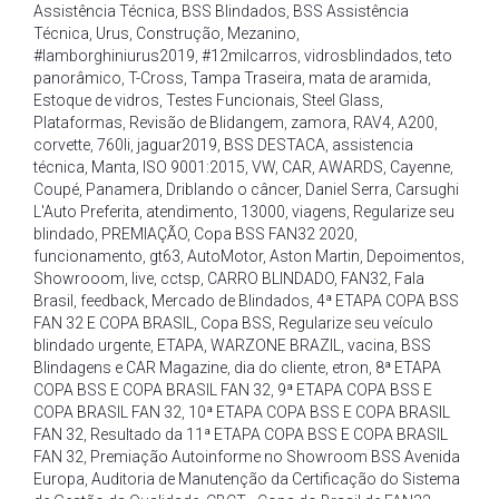
Assistência Técnica
,
BSS Blindados
,
BSS Assistência
Técnica
,
Urus
,
Construção
,
Mezanino
,
#lamborghiniurus2019
,
#12milcarros
,
vidrosblindados
,
teto
panorâmico
,
T-Cross
,
Tampa Traseira
,
mata de aramida
,
Estoque de vidros
,
Testes Funcionais
,
Steel Glass
,
Plataformas
,
Revisão de Blidangem
,
zamora
,
RAV4
,
A200
,
corvette
,
760li
,
jaguar2019
,
BSS DESTACA
,
assistencia
técnica
,
Manta
,
ISO 9001:2015
,
VW
,
CAR
,
AWARDS
,
Cayenne
,
Coupé
,
Panamera
,
Driblando o câncer
,
Daniel Serra
,
Carsughi
L'Auto Preferita
,
atendimento
,
13000
,
viagens
,
Regularize seu
blindado
,
PREMIAÇÃO
,
Copa BSS FAN32 2020
,
funcionamento
,
gt63
,
AutoMotor
,
Aston Martin
,
Depoimentos
,
Showrooom
,
live
,
cctsp
,
CARRO BLINDADO
,
FAN32
,
Fala
Brasil
,
feedback
,
Mercado de Blindados
,
4ª ETAPA COPA BSS
FAN 32 E COPA BRASIL
,
Copa BSS
,
Regularize seu veículo
blindado urgente
,
ETAPA
,
WARZONE BRAZIL
,
vacina
,
BSS
Blindagens e CAR Magazine
,
dia do cliente
,
etron
,
8ª ETAPA
COPA BSS E COPA BRASIL FAN 32
,
9ª ETAPA COPA BSS E
COPA BRASIL FAN 32
,
10ª ETAPA COPA BSS E COPA BRASIL
FAN 32
,
Resultado da 11ª ETAPA COPA BSS E COPA BRASIL
FAN 32
,
Premiação Autoinforme no Showroom BSS Avenida
Europa
,
Auditoria de Manutenção da Certificação do Sistema