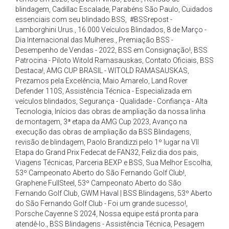
blindagem
,
Cadillac Escalade
,
Parabéns São Paulo
,
Cuidados
essenciais com seu blindado BSS
,
#BSSrepost -
Lamborghini Urus.
,
16.000 Veículos Blindados
,
8 de Março -
Dia Internacional das Mulheres.
,
Premiação BSS -
Desempenho de Vendas - 2022
,
BSS em Consignação!
,
BSS
Patrocina - Piloto Witold Ramasauskas
,
Contato Oficiais
,
BSS
Destaca!
,
AMG CUP BRASIL - WITOLD RAMASAUSKAS
,
Prezamos pela Excelência
,
Maio Amarelo
,
Land Rover
Defender 110S
,
Assistência Técnica - Especializada em
veículos blindados
,
Segurança - Qualidade - Confiança - Alta
Tecnologia
,
Inícios das obras de ampliação da nossa linha
de montagem
,
3ª etapa da AMG Cup 2023
,
Avanço na
execução das obras de ampliação da BSS Blindagens
,
revisão de blindagem
,
Paolo Brandizzi pelo 1º lugar na VII
Etapa do Grand Prix Fedecat de FAN32
,
Feliz dia dos pais
,
Viagens Técnicas
,
Parceria BEXP e BSS
,
Sua Melhor Escolha
,
53º Campeonato Aberto do São Fernando Golf Club!
,
Graphene FullSteel
,
53º Campeonato Aberto do São
Fernando Golf Club
,
GWM Haval | BSS Blindagens
,
53º Aberto
do São Fernando Golf Club - Foi um grande sucesso!
,
Porsche Cayenne S 2024
,
Nossa equipe está pronta para
atendê-lo.
,
BSS Blindagens - Assistência Técnica
,
Pesagem