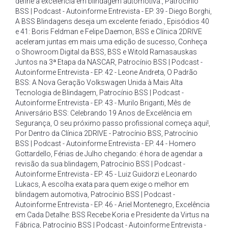
define a excelência em blindagem automotiva.
,
Patrocínio
BSS | Podcast - Autoinforme Entrevista - EP. 39 - Diego Borghi
,
A BSS Blindagens deseja um excelente feriado.
,
Episódios 40
e 41: Boris Feldman e Felipe Daemon
,
BSS e Clínica 2DRIVE
aceleram juntas em mais uma edição de sucesso
,
Conheça
o Showroom Digital da BSS
,
BSS e Witold Ramasauskas
Juntos na 3ª Etapa da NASCAR
,
Patrocínio BSS | Podcast -
Autoinforme Entrevista - EP. 42 - Leone Andreta
,
O Padrão
BSS: A Nova Geração Volkswagen Unida à Mais Alta
Tecnologia de Blindagem
,
Patrocínio BSS | Podcast -
Autoinforme Entrevista - EP. 43 - Murilo Briganti
,
Mês de
Aniversário BSS: Celebrando 19 Anos de Excelência em
Segurança
,
O seu próximo passo profissional começa aqui!
,
Por Dentro da Clínica 2DRIVE - Patrocínio BSS
,
Patrocínio
BSS | Podcast - Autoinforme Entrevista - EP. 44 - Homero
Gottardello
,
Férias de Julho chegando: é hora de agendar a
revisão da sua blindagem
,
Patrocínio BSS | Podcast -
Autoinforme Entrevista - EP. 45 - Luiz Guidorzi e Leonardo
Lukacs
,
A escolha exata para quem exige o melhor em
blindagem automotiva
,
Patrocínio BSS | Podcast -
Autoinforme Entrevista - EP. 46 - Ariel Montenegro
,
Excelência
em Cada Detalhe: BSS Recebe Koria e Presidente da Virtus na
Fábrica
,
Patrocínio BSS | Podcast - Autoinforme Entrevista -