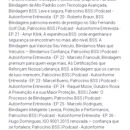
Blindagem de Alto Padrão com Tecnologia Avançada
,
Blindagem BSS: Leve e segura
,
Patrocínio BSS | Podcast -
Autoinforme Entrevista - EP. 20 - Roberto Braun
,
BSS
Blindagens patrocina evento de prestígio no São Fernando
Golf Club
,
Patrocínio BSS | Podcast - Autoinforme Entrevista -
EP. 21 - Amyr Klink
,
A experiência BSS: onde engenharia e
segurança se encontram no mais alto nível
,
BSS: A
Blindagem que Valoriza Seu Veículo
,
Blindamos Mais que
Veículos — Blindamos Confiança
,
Patrocínio BSS | Podcast -
Autoinforme Entrevista - EP. 22 - Marcelo Franciulli
,
Blindagem
premium para quem exige mais
,
As Certificações que
Reforçam Nossa Liderança
,
BSS: a blindagem que os carros
de luxo merecem
,
Patrocínio BSS | Podcast - Autoinforme
Entrevista - EP. 23 - Marcel Bueno
,
Patrocínio BSS | Podcast -
Autoinforme Entrevista - EP. 24 - Raquel Mizoe
,
Outubro Rosa:
A Prevenção é a sua Maior Proteção.
,
BSS | Zeekr: O
Processo de Blindagem
,
Patrocínio BSS | Podcast -
Autoinforme Entrevista - EP. 25 - Marcelo Rodrigues
,
Blindagem Inteligente: Leveza
,
Proteção e Performance
,
Patrocínio BSS | Podcast - Autoinforme Entrevista - EP. 26 -
Hugo Domingues
,
ISO 9001:2015 renovada — confiança que
se fortalece
,
Patrocínio BSS | Podcast - Autoinforme