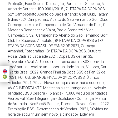
Proteção
,
Excelência e Dedicação
,
Parceria de Sucesso
,
5
Anos de Garantia
,
ISO 9001/2015.
,
7ª ETAPA DA COPA BSS
,
52º Campeonato Aberto do São Fernando Golf Club!
,
Faltam
6 dias - 52º Campeonato Aberto do São Fernando Golf Club
,
Começou o Maior Campeonato de Golf Amador do País
,
O
Mercado Reconhece o Valor
,
Paolo Brandizzi é Vice
Campeão
,
O 52º Campeonato Aberto do São Fernando Golf
Club foi Sucesso Absoluto!
,
8ª ETAPA DA COPA BSS e 13ª
ETAPA DA COPA BRASIL DE FAN32 DE 2021
,
Começa
Amanhã!
,
Fotografias - 8ª ETAPA DA COPA BSS
,
Outubro
Rosa
,
Cadillac Escalade 2021
,
Copa BSS de Fan 32
,
Novembro Azul
,
A Ulbrex
,
em parceria com a BSS convida
você para aproveitar uma oportunidade única.
,
Valores
,
Car
Wards Brasil 2022
,
Grande Final da Copa BSS de Fan 32 de
2021
,
FOTOS: GRANDE FINAL DA 2ª COPA BSS
,
Últimos
Veículos 2021
,
2022 - Novas conquistas e muito sucesso!
,
AVISO IMPORTANTE
,
Mantenha a segurança do seu veículo
blindado!
,
BSS Celebra - 15 anos - 15.000 veículos blindados
,
Vidros Full Steel | Segurança - Qualidade - Confiança
,
Manta
de Aramida - NeoFlex® Panther
,
Porsche Taycan Cross 2022
,
Premiação BSS - Desempenho de Vendas - 2021
,
Dúvidas na
hora de adquirir um seminovo já blindado?
,
Líder em