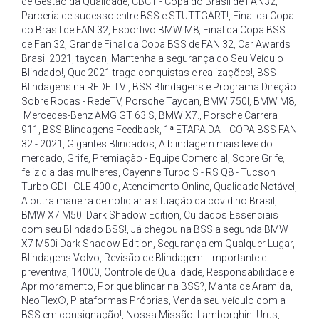
de Gestão da Qualidade
,
CBCT - Copa do Brasil de FAN32
,
Parceria de sucesso entre BSS e STUTTGART!
,
Final da Copa
do Brasil de FAN 32
,
Esportivo BMW M8
,
Final da Copa BSS
de Fan 32
,
Grande Final da Copa BSS de FAN 32
,
Car Awards
Brasil 2021
,
taycan
,
Mantenha a segurança do Seu Veículo
Blindado!
,
Que 2021 traga conquistas e realizações!
,
BSS
Blindagens na REDE TV!
,
BSS Blindagens e Programa Direção
Sobre Rodas - RedeTV
,
Porsche Taycan
,
BMW 750I
,
BMW M8
,
Mercedes-Benz AMG GT 63 S
,
BMW X7.
,
Porsche Carrera
911
,
BSS Blindagens Feedback
,
1ª ETAPA DA II COPA BSS FAN
32 - 2021
,
Gigantes Blindados
,
A blindagem mais leve do
mercado
,
Grife
,
Premiação - Equipe Comercial
,
Sobre Grife
,
feliz dia das mulheres
,
Cayenne Turbo S - RS Q8 - Tucson
Turbo GDI - GLE 400 d
,
Atendimento Online
,
Qualidade Notável
,
A outra maneira de noticiar a situação da covid no Brasil
,
BMW X7 M50i Dark Shadow Edition
,
Cuidados Essenciais
com seu Blindado BSS!
,
Já chegou na BSS a segunda BMW
X7 M50i Dark Shadow Edition
,
Segurança em Qualquer Lugar
,
Blindagens Volvo
,
Revisão de Blindagem - Importante e
preventiva
,
14000
,
Controle de Qualidade
,
Responsabilidade e
Aprimoramento
,
Por que blindar na BSS?
,
Manta de Aramida
,
NeoFlex®
,
Plataformas Próprias
,
Venda seu veículo com a
BSS em consignação!
,
Nossa Missão
,
Lamborghini Urus
,