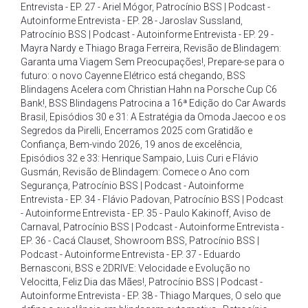
Entrevista - EP. 27 - Ariel Mógor
,
Patrocínio BSS | Podcast -
Autoinforme Entrevista - EP. 28 - Jaroslav Sussland
,
Patrocínio BSS | Podcast - Autoinforme Entrevista - EP. 29 -
Mayra Nardy e Thiago Braga Ferreira
,
Revisão de Blindagem:
Garanta uma Viagem Sem Preocupações!
,
Prepare-se para o
futuro: o novo Cayenne Elétrico está chegando
,
BSS
Blindagens Acelera com Christian Hahn na Porsche Cup C6
Bank!
,
BSS Blindagens Patrocina a 16ª Edição do Car Awards
Brasil
,
Episódios 30 e 31: A Estratégia da Omoda Jaecoo e os
Segredos da Pirelli
,
Encerramos 2025 com Gratidão e
Confiança
,
Bem-vindo 2026
,
19 anos de excelência
,
Episódios 32 e 33: Henrique Sampaio
,
Luis Curi e Flávio
Gusmán
,
Revisão de Blindagem: Comece o Ano com
Segurança
,
Patrocínio BSS | Podcast - Autoinforme
Entrevista - EP. 34 - Flávio Padovan
,
Patrocínio BSS | Podcast
- Autoinforme Entrevista - EP. 35 - Paulo Kakinoff
,
Aviso de
Carnaval
,
Patrocínio BSS | Podcast - Autoinforme Entrevista -
EP. 36 - Cacá Clauset
,
Showroom BSS
,
Patrocínio BSS |
Podcast - Autoinforme Entrevista - EP. 37 - Eduardo
Bernasconi
,
BSS e 2DRIVE: Velocidade e Evolução no
Velocitta
,
Feliz Dia das Mães!
,
Patrocínio BSS | Podcast -
Autoinforme Entrevista - EP. 38 - Thiago Marques
,
O selo que