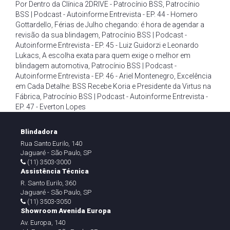
Por Dentro da Clínica 2DRIVE - Patrocínio BSS
,
Patrocínio
BSS | Podcast - Autoinforme Entrevista - EP. 44 - Homero
Gottardello
,
Férias de Julho chegando: é hora de agendar a
revisão da sua blindagem
,
Patrocínio BSS | Podcast -
Autoinforme Entrevista - EP. 45 - Luiz Guidorzi e Leonardo
Lukacs
,
A escolha exata para quem exige o melhor em
blindagem automotiva
,
Patrocínio BSS | Podcast -
Autoinforme Entrevista - EP. 46 - Ariel Montenegro
,
Excelência
em Cada Detalhe: BSS Recebe Koria e Presidente da Virtus na
Fábrica
,
Patrocínio BSS | Podcast - Autoinforme Entrevista -
EP. 47 - Everton Lopes
Blindadora
Rua Santo Eurilo, 140
Jaguaré - São Paulo, SP
(11) 3503-3000
Assistência Técnica
R. Santo Eurilo, 360
Jaguaré - São Paulo, SP
(11) 3503-3050
Showroom Avenida Europa
Av. Europa, 140