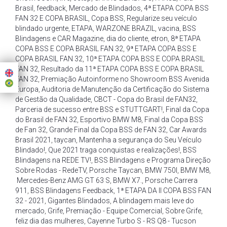
Brasil
,
feedback
,
Mercado de Blindados
,
4ª ETAPA COPA BSS
FAN 32 E COPA BRASIL
,
Copa BSS
,
Regularize seu veículo
blindado urgente
,
ETAPA
,
WARZONE BRAZIL
,
vacina
,
BSS
Blindagens e CAR Magazine
,
dia do cliente
,
etron
,
8ª ETAPA
COPA BSS E COPA BRASIL FAN 32
,
9ª ETAPA COPA BSS E
COPA BRASIL FAN 32
,
10ª ETAPA COPA BSS E COPA BRASIL
FAN 32
,
Resultado da 11ª ETAPA COPA BSS E COPA BRASIL
FAN 32
,
Premiação Autoinforme no Showroom BSS Avenida
Europa
,
Auditoria de Manutenção da Certificação do Sistema
de Gestão da Qualidade
,
CBCT - Copa do Brasil de FAN32
,
Parceria de sucesso entre BSS e STUTTGART!
,
Final da Copa
do Brasil de FAN 32
,
Esportivo BMW M8
,
Final da Copa BSS
de Fan 32
,
Grande Final da Copa BSS de FAN 32
,
Car Awards
Brasil 2021
,
taycan
,
Mantenha a segurança do Seu Veículo
Blindado!
,
Que 2021 traga conquistas e realizações!
,
BSS
Blindagens na REDE TV!
,
BSS Blindagens e Programa Direção
Sobre Rodas - RedeTV
,
Porsche Taycan
,
BMW 750I
,
BMW M8
,
Mercedes-Benz AMG GT 63 S
,
BMW X7.
,
Porsche Carrera
911
,
BSS Blindagens Feedback
,
1ª ETAPA DA II COPA BSS FAN
32 - 2021
,
Gigantes Blindados
,
A blindagem mais leve do
mercado
,
Grife
,
Premiação - Equipe Comercial
,
Sobre Grife
,
feliz dia das mulheres
,
Cayenne Turbo S - RS Q8 - Tucson