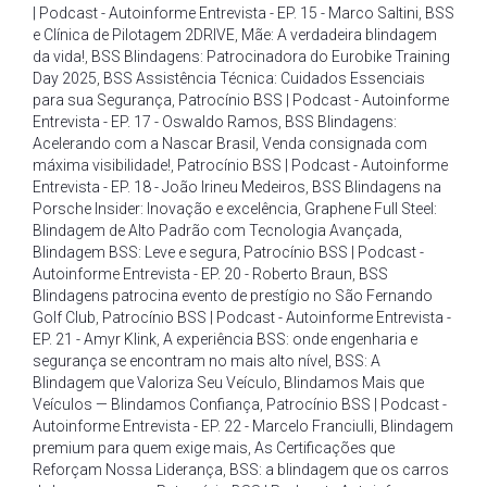
| Podcast - Autoinforme Entrevista - EP. 15 - Marco Saltini
,
BSS
e Clínica de Pilotagem 2DRIVE
,
Mãe: A verdadeira blindagem
da vida!
,
BSS Blindagens: Patrocinadora do Eurobike Training
Day 2025
,
BSS Assistência Técnica: Cuidados Essenciais
para sua Segurança
,
Patrocínio BSS | Podcast - Autoinforme
Entrevista - EP. 17 - Oswaldo Ramos
,
BSS Blindagens:
Acelerando com a Nascar Brasil
,
Venda consignada com
máxima visibilidade!
,
Patrocínio BSS | Podcast - Autoinforme
Entrevista - EP. 18 - João Irineu Medeiros
,
BSS Blindagens na
Porsche Insider: Inovação e excelência
,
Graphene Full Steel:
Blindagem de Alto Padrão com Tecnologia Avançada
,
Blindagem BSS: Leve e segura
,
Patrocínio BSS | Podcast -
Autoinforme Entrevista - EP. 20 - Roberto Braun
,
BSS
Blindagens patrocina evento de prestígio no São Fernando
Golf Club
,
Patrocínio BSS | Podcast - Autoinforme Entrevista -
EP. 21 - Amyr Klink
,
A experiência BSS: onde engenharia e
segurança se encontram no mais alto nível
,
BSS: A
Blindagem que Valoriza Seu Veículo
,
Blindamos Mais que
Veículos — Blindamos Confiança
,
Patrocínio BSS | Podcast -
Autoinforme Entrevista - EP. 22 - Marcelo Franciulli
,
Blindagem
premium para quem exige mais
,
As Certificações que
Reforçam Nossa Liderança
,
BSS: a blindagem que os carros