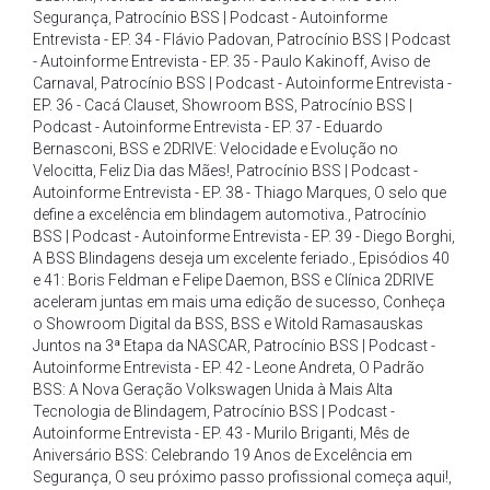
Segurança
,
Patrocínio BSS | Podcast - Autoinforme
Entrevista - EP. 34 - Flávio Padovan
,
Patrocínio BSS | Podcast
- Autoinforme Entrevista - EP. 35 - Paulo Kakinoff
,
Aviso de
Carnaval
,
Patrocínio BSS | Podcast - Autoinforme Entrevista -
EP. 36 - Cacá Clauset
,
Showroom BSS
,
Patrocínio BSS |
Podcast - Autoinforme Entrevista - EP. 37 - Eduardo
Bernasconi
,
BSS e 2DRIVE: Velocidade e Evolução no
Velocitta
,
Feliz Dia das Mães!
,
Patrocínio BSS | Podcast -
Autoinforme Entrevista - EP. 38 - Thiago Marques
,
O selo que
define a excelência em blindagem automotiva.
,
Patrocínio
BSS | Podcast - Autoinforme Entrevista - EP. 39 - Diego Borghi
,
A BSS Blindagens deseja um excelente feriado.
,
Episódios 40
e 41: Boris Feldman e Felipe Daemon
,
BSS e Clínica 2DRIVE
aceleram juntas em mais uma edição de sucesso
,
Conheça
o Showroom Digital da BSS
,
BSS e Witold Ramasauskas
Juntos na 3ª Etapa da NASCAR
,
Patrocínio BSS | Podcast -
Autoinforme Entrevista - EP. 42 - Leone Andreta
,
O Padrão
BSS: A Nova Geração Volkswagen Unida à Mais Alta
Tecnologia de Blindagem
,
Patrocínio BSS | Podcast -
Autoinforme Entrevista - EP. 43 - Murilo Briganti
,
Mês de
Aniversário BSS: Celebrando 19 Anos de Excelência em
Segurança
,
O seu próximo passo profissional começa aqui!
,