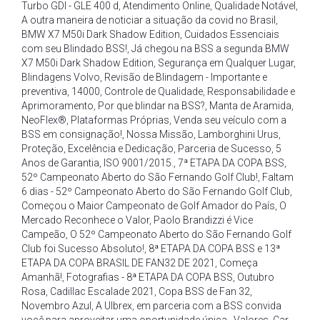
Turbo GDI - GLE 400 d
,
Atendimento Online
,
Qualidade Notável
,
A outra maneira de noticiar a situação da covid no Brasil
,
BMW X7 M50i Dark Shadow Edition
,
Cuidados Essenciais
com seu Blindado BSS!
,
Já chegou na BSS a segunda BMW
X7 M50i Dark Shadow Edition
,
Segurança em Qualquer Lugar
,
Blindagens Volvo
,
Revisão de Blindagem - Importante e
preventiva
,
14000
,
Controle de Qualidade
,
Responsabilidade e
Aprimoramento
,
Por que blindar na BSS?
,
Manta de Aramida
,
NeoFlex®
,
Plataformas Próprias
,
Venda seu veículo com a
BSS em consignação!
,
Nossa Missão
,
Lamborghini Urus
,
Proteção
,
Excelência e Dedicação
,
Parceria de Sucesso
,
5
Anos de Garantia
,
ISO 9001/2015.
,
7ª ETAPA DA COPA BSS
,
52º Campeonato Aberto do São Fernando Golf Club!
,
Faltam
6 dias - 52º Campeonato Aberto do São Fernando Golf Club
,
Começou o Maior Campeonato de Golf Amador do País
,
O
Mercado Reconhece o Valor
,
Paolo Brandizzi é Vice
Campeão
,
O 52º Campeonato Aberto do São Fernando Golf
Club foi Sucesso Absoluto!
,
8ª ETAPA DA COPA BSS e 13ª
ETAPA DA COPA BRASIL DE FAN32 DE 2021
,
Começa
Amanhã!
,
Fotografias - 8ª ETAPA DA COPA BSS
,
Outubro
Rosa
,
Cadillac Escalade 2021
,
Copa BSS de Fan 32
,
Novembro Azul
,
A Ulbrex
,
em parceria com a BSS convida