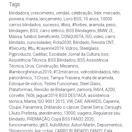
Tags
blindadora
,
crescimento
,
vendas
,
celebração
,
líder
,
mercado
,
pioneira
,
manta
,
lançamento
,
Livro BSS
,
10 anos
,
10000
carros blindados
,
sucesso
,
#bss
,
#forbes
,
aramida
,
peso
,
blindagem
,
BSS
,
carro elétrico
,
BSS Blindagens
,
BMW
,
i3
,
,
Massa
,
futebol
,
beneficente
,
CONQUISTA
,
ISO
,
video
,
carro
blindado
,
curiosidades
,
Rota2030
,
Blindado
,
Revista CNT
,
#Security
,
#Itu
,
#cayenne2019
,
Vidros
,
Steelglass
,
Pgproducts
,
Cadillac
,
Escalade
,
Jornal da Cultura
,
bss
,
Assistência Técnica
,
BSS Blindados
,
BSS Assistência
Técnica
,
Urus
,
Construção
,
Mezanino
,
#lamborghiniurus2019
,
#12milcarros
,
vidrosblindados
,
teto
panorâmico
,
T-Cross
,
Tampa Traseira
,
mata de aramida
,
Estoque de vidros
,
Testes Funcionais
,
Steel Glass
,
Plataformas
,
Revisão de Blidangem
,
zamora
,
RAV4
,
A200
,
corvette
,
760li
,
jaguar2019
,
BSS DESTACA
,
assistencia
técnica
,
Manta
,
ISO 9001:2015
,
VW
,
CAR
,
AWARDS
,
Cayenne
,
Coupé
,
Panamera
,
Driblando o câncer
,
Daniel Serra
,
Carsughi
L'Auto Preferita
,
atendimento
,
13000
,
viagens
,
Regularize seu
blindado
,
PREMIAÇÃO
,
Copa BSS FAN32 2020
,
funcionamento
,
gt63
,
AutoMotor
,
Aston Martin
,
Depoimentos
,
Showrooom
,
live
,
cctsp
,
CARRO BLINDADO
,
FAN32
,
Fala