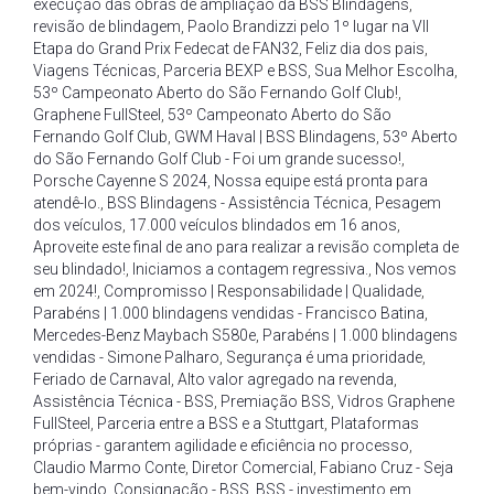
execução das obras de ampliação da BSS Blindagens
,
revisão de blindagem
,
Paolo Brandizzi pelo 1º lugar na VII
Etapa do Grand Prix Fedecat de FAN32
,
Feliz dia dos pais
,
Viagens Técnicas
,
Parceria BEXP e BSS
,
Sua Melhor Escolha
,
53º Campeonato Aberto do São Fernando Golf Club!
,
Graphene FullSteel
,
53º Campeonato Aberto do São
Fernando Golf Club
,
GWM Haval | BSS Blindagens
,
53º Aberto
do São Fernando Golf Club - Foi um grande sucesso!
,
Porsche Cayenne S 2024
,
Nossa equipe está pronta para
atendê-lo.
,
BSS Blindagens - Assistência Técnica
,
Pesagem
dos veículos
,
17.000 veículos blindados em 16 anos
,
Aproveite este final de ano para realizar a revisão completa de
seu blindado!
,
Iniciamos a contagem regressiva.
,
Nos vemos
em 2024!
,
Compromisso | Responsabilidade | Qualidade
,
Parabéns | 1.000 blindagens vendidas - Francisco Batina
,
Mercedes-Benz Maybach S580e
,
Parabéns | 1.000 blindagens
vendidas - Simone Palharo
,
Segurança é uma prioridade
,
Feriado de Carnaval
,
Alto valor agregado na revenda
,
Assistência Técnica - BSS
,
Premiação BSS
,
Vidros Graphene
FullSteel
,
Parceria entre a BSS e a Stuttgart
,
Plataformas
próprias - garantem agilidade e eficiência no processo
,
Claudio Marmo Conte
,
Diretor Comercial
,
Fabiano Cruz - Seja
bem-vindo
,
Consignação - BSS
,
BSS - investimento em