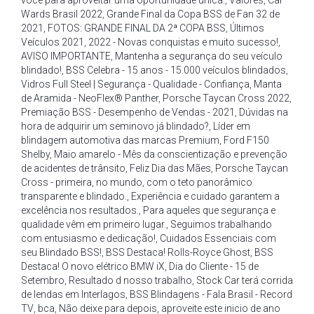
você para aproveitar uma oportunidade única.
,
Valores
,
Car
Wards Brasil 2022
,
Grande Final da Copa BSS de Fan 32 de
2021
,
FOTOS: GRANDE FINAL DA 2ª COPA BSS
,
Últimos
Veículos 2021
,
2022 - Novas conquistas e muito sucesso!
,
AVISO IMPORTANTE
,
Mantenha a segurança do seu veículo
blindado!
,
BSS Celebra - 15 anos - 15.000 veículos blindados
,
Vidros Full Steel | Segurança - Qualidade - Confiança
,
Manta
de Aramida - NeoFlex® Panther
,
Porsche Taycan Cross 2022
,
Premiação BSS - Desempenho de Vendas - 2021
,
Dúvidas na
hora de adquirir um seminovo já blindado?
,
Líder em
blindagem automotiva das marcas Premium
,
Ford F150
Shelby
,
Maio amarelo - Mês da conscientização e prevenção
de acidentes de trânsito
,
Feliz Dia das Mães
,
Porsche Taycan
Cross - primeira
,
no mundo
,
com o teto panorâmico
transparente e blindado.
,
Experiência e cuidado garantem a
excelência nos resultados.
,
Para aqueles que segurança e
qualidade vêm em primeiro lugar.
,
Seguimos trabalhando
com entusiasmo e dedicação!
,
Cuidados Essenciais com
seu Blindado BSS!
,
BSS Destaca! Rolls-Royce Ghost
,
BSS
Destaca! O novo elétrico BMW iX
,
Dia do Cliente - 15 de
Setembro
,
Resultado d nosso trabalho
,
Stock Car terá corrida
de lendas em Interlagos
,
BSS Blindagens - Fala Brasil - Record
TV
,
bca
,
Não deixe para depois
,
aproveite este inicio de ano