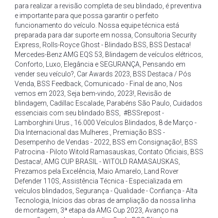
para realizar a revisão completa de seu blindado
,
é preventiva
e importante para que possa garantir o perfeito
funcionamento do veículo. Nossa equipe técnica está
preparada para dar suporte em nossa
,
Consultoria Security
Express
,
Rolls-Royce Ghost - Blindado BSS
,
BSS Destaca!
Mercedes-Benz AMG EQS 53
,
Blindagem de veículos elétricos
,
Conforto
,
Luxo
,
Elegância e SEGURANÇA
,
Pensando em
vender seu veículo?
,
Car Awards 2023
,
BSS Destaca / Pós
Venda
,
BSS Feedback
,
Comunicado - Final de ano
,
Nos
vemos em 2023
,
Seja bem-vindo
,
2023!
,
Revisão de
blindagem
,
Cadillac Escalade
,
Parabéns São Paulo
,
Cuidados
essenciais com seu blindado BSS
,
#BSSrepost -
Lamborghini Urus.
,
16.000 Veículos Blindados
,
8 de Março -
Dia Internacional das Mulheres.
,
Premiação BSS -
Desempenho de Vendas - 2022
,
BSS em Consignação!
,
BSS
Patrocina - Piloto Witold Ramasauskas
,
Contato Oficiais
,
BSS
Destaca!
,
AMG CUP BRASIL - WITOLD RAMASAUSKAS
,
Prezamos pela Excelência
,
Maio Amarelo
,
Land Rover
Defender 110S
,
Assistência Técnica - Especializada em
veículos blindados
,
Segurança - Qualidade - Confiança - Alta
Tecnologia
,
Inícios das obras de ampliação da nossa linha
de montagem
,
3ª etapa da AMG Cup 2023
,
Avanço na