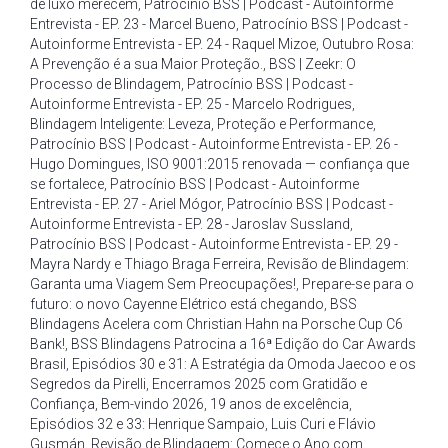
de luxo merecem
,
Patrocínio BSS | Podcast - Autoinforme
Entrevista - EP. 23 - Marcel Bueno
,
Patrocínio BSS | Podcast -
Autoinforme Entrevista - EP. 24 - Raquel Mizoe
,
Outubro Rosa:
A Prevenção é a sua Maior Proteção.
,
BSS | Zeekr: O
Processo de Blindagem
,
Patrocínio BSS | Podcast -
Autoinforme Entrevista - EP. 25 - Marcelo Rodrigues
,
Blindagem Inteligente: Leveza
,
Proteção e Performance
,
Patrocínio BSS | Podcast - Autoinforme Entrevista - EP. 26 -
Hugo Domingues
,
ISO 9001:2015 renovada — confiança que
se fortalece
,
Patrocínio BSS | Podcast - Autoinforme
Entrevista - EP. 27 - Ariel Mógor
,
Patrocínio BSS | Podcast -
Autoinforme Entrevista - EP. 28 - Jaroslav Sussland
,
Patrocínio BSS | Podcast - Autoinforme Entrevista - EP. 29 -
Mayra Nardy e Thiago Braga Ferreira
,
Revisão de Blindagem:
Garanta uma Viagem Sem Preocupações!
,
Prepare-se para o
futuro: o novo Cayenne Elétrico está chegando
,
BSS
Blindagens Acelera com Christian Hahn na Porsche Cup C6
Bank!
,
BSS Blindagens Patrocina a 16ª Edição do Car Awards
Brasil
,
Episódios 30 e 31: A Estratégia da Omoda Jaecoo e os
Segredos da Pirelli
,
Encerramos 2025 com Gratidão e
Confiança
,
Bem-vindo 2026
,
19 anos de excelência
,
Episódios 32 e 33: Henrique Sampaio
,
Luis Curi e Flávio
Gusmán
,
Revisão de Blindagem: Comece o Ano com