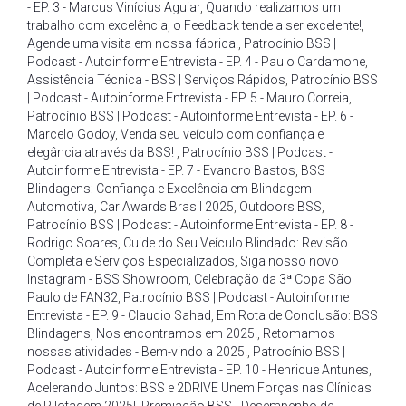
- EP. 3 - Marcus Vinícius Aguiar
,
Quando realizamos um
trabalho com excelência
,
o Feedback tende a ser excelente!
,
Agende uma visita em nossa fábrica!
,
Patrocínio BSS |
Podcast - Autoinforme Entrevista - EP. 4 - Paulo Cardamone
,
Assistência Técnica - BSS | Serviços Rápidos
,
Patrocínio BSS
| Podcast - Autoinforme Entrevista - EP. 5 - Mauro Correia
,
Patrocínio BSS | Podcast - Autoinforme Entrevista - EP. 6 -
Marcelo Godoy
,
Venda seu veículo com confiança e
elegância através da BSS!
,
Patrocínio BSS | Podcast -
Autoinforme Entrevista - EP. 7 - Evandro Bastos
,
BSS
Blindagens: Confiança e Excelência em Blindagem
Automotiva
,
Car Awards Brasil 2025
,
Outdoors BSS
,
Patrocínio BSS | Podcast - Autoinforme Entrevista - EP. 8 -
Rodrigo Soares
,
Cuide do Seu Veículo Blindado: Revisão
Completa e Serviços Especializados
,
Siga nosso novo
Instagram - BSS Showroom
,
Celebração da 3ª Copa São
Paulo de FAN32
,
Patrocínio BSS | Podcast - Autoinforme
Entrevista - EP. 9 - Claudio Sahad
,
Em Rota de Conclusão: BSS
Blindagens
,
Nos encontramos em 2025!
,
Retomamos
nossas atividades - Bem-vindo a 2025!
,
Patrocínio BSS |
Podcast - Autoinforme Entrevista - EP. 10 - Henrique Antunes
,
Acelerando Juntos: BSS e 2DRIVE Unem Forças nas Clínicas