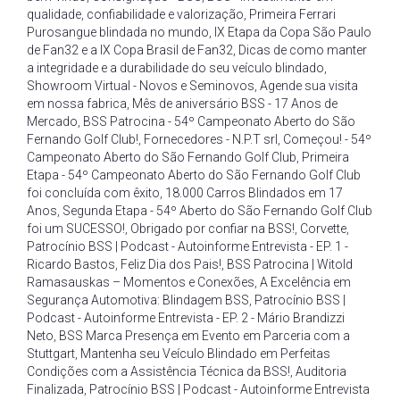
qualidade
,
confiabilidade e valorização
,
Primeira Ferrari
Purosangue blindada no mundo
,
IX Etapa da Copa São Paulo
de Fan32 e a IX Copa Brasil de Fan32
,
Dicas de como manter
a integridade e a durabilidade do seu veículo blindado
,
Showroom Virtual - Novos e Seminovos
,
Agende sua visita
em nossa fabrica
,
Mês de aniversário BSS - 17 Anos de
Mercado
,
BSS Patrocina - 54º Campeonato Aberto do São
Fernando Golf Club!
,
Fornecedores - N.P.T srl
,
Começou! - 54º
Campeonato Aberto do São Fernando Golf Club
,
Primeira
Etapa - 54º Campeonato Aberto do São Fernando Golf Club
foi concluída com êxito
,
18.000 Carros Blindados em 17
Anos
,
Segunda Etapa - 54º Aberto do São Fernando Golf Club
foi um SUCESSO!
,
Obrigado por confiar na BSS!
,
Corvette
,
Patrocínio BSS | Podcast - Autoinforme Entrevista - EP. 1 -
Ricardo Bastos
,
Feliz Dia dos Pais!
,
BSS Patrocina | Witold
Ramasauskas – Momentos e Conexões
,
A Excelência em
Segurança Automotiva: Blindagem BSS
,
Patrocínio BSS |
Podcast - Autoinforme Entrevista - EP. 2 - Mário Brandizzi
Neto
,
BSS Marca Presença em Evento em Parceria com a
Stuttgart
,
Mantenha seu Veículo Blindado em Perfeitas
Condições com a Assistência Técnica da BSS!
,
Auditoria
Finalizada
,
Patrocínio BSS | Podcast - Autoinforme Entrevista