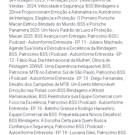
de Pilotagem 2025!
,
Premiação BSS - Desempenho de
Vendas - 2024
,
Velocidade e Segurança: BSS Blindagens e
2Drive Proporcionam Emoção e Adrenalina no Autódromo
de Interlagos
,
Elegância e Proteção: O Primeiro Porsche
Macan Elétrico Blindado do Mundo
,
BSS e Porsche
Panamera 2025: Um Novo Padrão de Luxo e Proteção
,
Macan 2025: BSS Avança com Entregas
,
Patrocínio BSS |
Podcast - Autoinforme Entrevista - EP. 11 - Juliano Machado
,
Agende Sua Visita e Descubra a Excelência da Blindagem
BSS
,
Patrocínio BSS | Podcast - Autoinforme Entrevista - EP.
12 - Fábio Rua
,
Dia Internacional da Mulher!
,
Clínica de
Pilotagem 2DRIVE: Uma Experiência Inesquecível
,
BSS
Patrocina: MTB no Extremo Sul de São Paulo
,
Patrocínio BSS
| Podcast - Autoinforme Entrevista - EP. 13 - Diego Fernandes
,
Desafio dos Campeões de MTB: Um Evento Memorável!
,
Emoção nas Pistas com BSS Blindagens e Witold
Ramasauskas
,
BSS Reestrutura sua Equipe Comercial com
Foco na Excelência
,
Patrocínio BSS | Podcast - Autoinforme
Entrevista - EP. 16 - Betinho Gresse e Rodrigo Hanashiro
,
Equipe Comercial da BSS: Preparada para Novos Desafios!
,
BSS Blindagens: A Escolha Certa para Quem Busca
Confiança e Segurança
,
Patrocínio BSS | Podcast -
Autoinforme Entrevista - EP. 14 - Luciana Giles
,
Patrocínio BSS