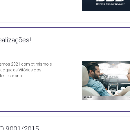
ealizações!
ebemos 2021 com otimismo e
de que as Vitórias e os
es este ano.
SO 9001/2015