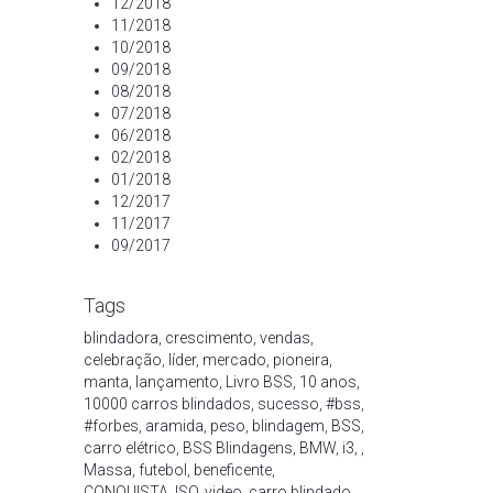
12/2018
11/2018
10/2018
09/2018
08/2018
07/2018
06/2018
02/2018
01/2018
12/2017
11/2017
09/2017
Tags
blindadora
,
crescimento
,
vendas
,
celebração
,
líder
,
mercado
,
pioneira
,
manta
,
lançamento
,
Livro BSS
,
10 anos
,
10000 carros blindados
,
sucesso
,
#bss
,
#forbes
,
aramida
,
peso
,
blindagem
,
BSS
,
carro elétrico
,
BSS Blindagens
,
BMW
,
i3
,
,
Massa
,
futebol
,
beneficente
,
CONQUISTA
,
ISO
,
video
,
carro blindado
,