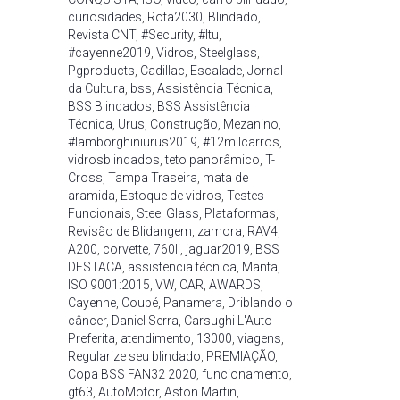
curiosidades
,
Rota2030
,
Blindado
,
Revista CNT
,
#Security
,
#Itu
,
#cayenne2019
,
Vidros
,
Steelglass
,
Pgproducts
,
Cadillac
,
Escalade
,
Jornal
da Cultura
,
bss
,
Assistência Técnica
,
BSS Blindados
,
BSS Assistência
Técnica
,
Urus
,
Construção
,
Mezanino
,
#lamborghiniurus2019
,
#12milcarros
,
vidrosblindados
,
teto panorâmico
,
T-
Cross
,
Tampa Traseira
,
mata de
aramida
,
Estoque de vidros
,
Testes
Funcionais
,
Steel Glass
,
Plataformas
,
Revisão de Blidangem
,
zamora
,
RAV4
,
A200
,
corvette
,
760li
,
jaguar2019
,
BSS
DESTACA
,
assistencia técnica
,
Manta
,
ISO 9001:2015
,
VW
,
CAR
,
AWARDS
,
Cayenne
,
Coupé
,
Panamera
,
Driblando o
câncer
,
Daniel Serra
,
Carsughi L'Auto
Preferita
,
atendimento
,
13000
,
viagens
,
Regularize seu blindado
,
PREMIAÇÃO
,
Copa BSS FAN32 2020
,
funcionamento
,
gt63
,
AutoMotor
,
Aston Martin
,