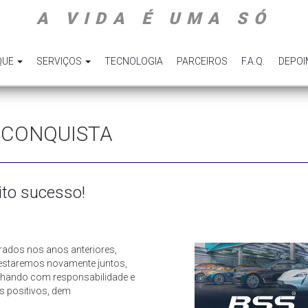
A VIDA É UMA SÓ
QUE
SERVIÇOS
TECNOLOGIA
PARCEIROS
F.A.Q.
DEPO
ag: CONQUISTA
ito sucesso!
rados nos anos anteriores,
 estaremos novamente juntos,
alhando com responsabilidade e
s positivos, dem