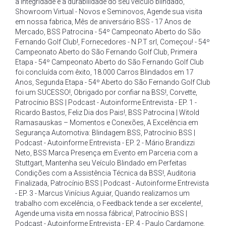
a integridade e a durabilidade do seu veículo blindado
,
Showroom Virtual - Novos e Seminovos
,
Agende sua visita
em nossa fabrica
,
Mês de aniversário BSS - 17 Anos de
Mercado
,
BSS Patrocina - 54º Campeonato Aberto do São
Fernando Golf Club!
,
Fornecedores - N.P.T srl
,
Começou! - 54º
Campeonato Aberto do São Fernando Golf Club
,
Primeira
Etapa - 54º Campeonato Aberto do São Fernando Golf Club
foi concluída com êxito
,
18.000 Carros Blindados em 17
Anos
,
Segunda Etapa - 54º Aberto do São Fernando Golf Club
foi um SUCESSO!
,
Obrigado por confiar na BSS!
,
Corvette
,
Patrocínio BSS | Podcast - Autoinforme Entrevista - EP. 1 -
Ricardo Bastos
,
Feliz Dia dos Pais!
,
BSS Patrocina | Witold
Ramasauskas – Momentos e Conexões
,
A Excelência em
Segurança Automotiva: Blindagem BSS
,
Patrocínio BSS |
Podcast - Autoinforme Entrevista - EP. 2 - Mário Brandizzi
Neto
,
BSS Marca Presença em Evento em Parceria com a
Stuttgart
,
Mantenha seu Veículo Blindado em Perfeitas
Condições com a Assistência Técnica da BSS!
,
Auditoria
Finalizada
,
Patrocínio BSS | Podcast - Autoinforme Entrevista
- EP. 3 - Marcus Vinícius Aguiar
,
Quando realizamos um
trabalho com excelência
,
o Feedback tende a ser excelente!
,
Agende uma visita em nossa fábrica!
,
Patrocínio BSS |
Podcast - Autoinforme Entrevista - EP. 4 - Paulo Cardamone
,