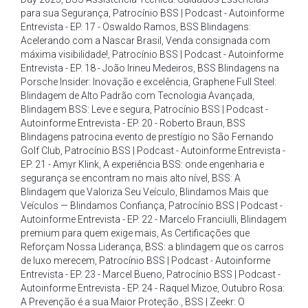
para sua Segurança
,
Patrocínio BSS | Podcast - Autoinforme
Entrevista - EP. 17 - Oswaldo Ramos
,
BSS Blindagens:
Acelerando com a Nascar Brasil
,
Venda consignada com
máxima visibilidade!
,
Patrocínio BSS | Podcast - Autoinforme
Entrevista - EP. 18 - João Irineu Medeiros
,
BSS Blindagens na
Porsche Insider: Inovação e excelência
,
Graphene Full Steel:
Blindagem de Alto Padrão com Tecnologia Avançada
,
Blindagem BSS: Leve e segura
,
Patrocínio BSS | Podcast -
Autoinforme Entrevista - EP. 20 - Roberto Braun
,
BSS
Blindagens patrocina evento de prestígio no São Fernando
Golf Club
,
Patrocínio BSS | Podcast - Autoinforme Entrevista -
EP. 21 - Amyr Klink
,
A experiência BSS: onde engenharia e
segurança se encontram no mais alto nível
,
BSS: A
Blindagem que Valoriza Seu Veículo
,
Blindamos Mais que
Veículos — Blindamos Confiança
,
Patrocínio BSS | Podcast -
Autoinforme Entrevista - EP. 22 - Marcelo Franciulli
,
Blindagem
premium para quem exige mais
,
As Certificações que
Reforçam Nossa Liderança
,
BSS: a blindagem que os carros
de luxo merecem
,
Patrocínio BSS | Podcast - Autoinforme
Entrevista - EP. 23 - Marcel Bueno
,
Patrocínio BSS | Podcast -
Autoinforme Entrevista - EP. 24 - Raquel Mizoe
,
Outubro Rosa:
A Prevenção é a sua Maior Proteção.
,
BSS | Zeekr: O