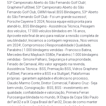
53º Campeonato Aberto do São Fernando Golf Club!
,
Graphene FullSteel
,
53º Campeonato Aberto do São
Fernando Golf Club
,
GWM Haval | BSS Blindagens
,
53º Aberto
do São Fernando Golf Club - Foi um grande sucesso!
,
Porsche Cayenne S 2024
,
Nossa equipe está pronta para
atendê-lo.
,
BSS Blindagens - Assistência Técnica
,
Pesagem
dos veículos
,
17.000 veículos blindados em 16 anos
,
Aproveite este final de ano para realizar a revisão completa de
seu blindado!
,
Iniciamos a contagem regressiva.
,
Nos vemos
em 2024!
,
Compromisso | Responsabilidade | Qualidade
,
Parabéns | 1.000 blindagens vendidas - Francisco Batina
,
Mercedes-Benz Maybach S580e
,
Parabéns | 1.000 blindagens
vendidas - Simone Palharo
,
Segurança é uma prioridade
,
Feriado de Carnaval
,
Alto valor agregado na revenda
,
Assistência Técnica - BSS
,
Premiação BSS
,
Vidros Graphene
FullSteel
,
Parceria entre a BSS e a Stuttgart
,
Plataformas
próprias - garantem agilidade e eficiência no processo
,
Claudio Marmo Conte
,
Diretor Comercial
,
Fabiano Cruz - Seja
bem-vindo
,
Consignação - BSS
,
BSS - investimento em
qualidade
,
confiabilidade e valorização
,
Primeira Ferrari
Purosangue blindada no mundo
,
IX Etapa da Copa São Paulo
de Fan32 e a IX Copa Brasil de Fan32
,
Dicas de como manter