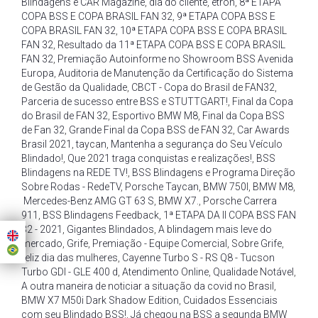
Blindagens e CAR Magazine
,
dia do cliente
,
etron
,
8ª ETAPA
COPA BSS E COPA BRASIL FAN 32
,
9ª ETAPA COPA BSS E
COPA BRASIL FAN 32
,
10ª ETAPA COPA BSS E COPA BRASIL
FAN 32
,
Resultado da 11ª ETAPA COPA BSS E COPA BRASIL
FAN 32
,
Premiação Autoinforme no Showroom BSS Avenida
Europa
,
Auditoria de Manutenção da Certificação do Sistema
de Gestão da Qualidade
,
CBCT - Copa do Brasil de FAN32
,
Parceria de sucesso entre BSS e STUTTGART!
,
Final da Copa
do Brasil de FAN 32
,
Esportivo BMW M8
,
Final da Copa BSS
de Fan 32
,
Grande Final da Copa BSS de FAN 32
,
Car Awards
Brasil 2021
,
taycan
,
Mantenha a segurança do Seu Veículo
Blindado!
,
Que 2021 traga conquistas e realizações!
,
BSS
Blindagens na REDE TV!
,
BSS Blindagens e Programa Direção
Sobre Rodas - RedeTV
,
Porsche Taycan
,
BMW 750I
,
BMW M8
,
Mercedes-Benz AMG GT 63 S
,
BMW X7.
,
Porsche Carrera
911
,
BSS Blindagens Feedback
,
1ª ETAPA DA II COPA BSS FAN
32 - 2021
,
Gigantes Blindados
,
A blindagem mais leve do
mercado
,
Grife
,
Premiação - Equipe Comercial
,
Sobre Grife
,
feliz dia das mulheres
,
Cayenne Turbo S - RS Q8 - Tucson
Turbo GDI - GLE 400 d
,
Atendimento Online
,
Qualidade Notável
,
A outra maneira de noticiar a situação da covid no Brasil
,
BMW X7 M50i Dark Shadow Edition
,
Cuidados Essenciais
com seu Blindado BSS!
,
Já chegou na BSS a segunda BMW