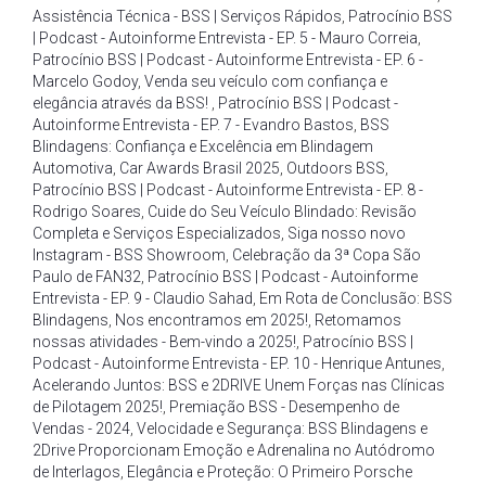
Assistência Técnica - BSS | Serviços Rápidos
,
Patrocínio BSS
| Podcast - Autoinforme Entrevista - EP. 5 - Mauro Correia
,
Patrocínio BSS | Podcast - Autoinforme Entrevista - EP. 6 -
Marcelo Godoy
,
Venda seu veículo com confiança e
elegância através da BSS!
,
Patrocínio BSS | Podcast -
Autoinforme Entrevista - EP. 7 - Evandro Bastos
,
BSS
Blindagens: Confiança e Excelência em Blindagem
Automotiva
,
Car Awards Brasil 2025
,
Outdoors BSS
,
Patrocínio BSS | Podcast - Autoinforme Entrevista - EP. 8 -
Rodrigo Soares
,
Cuide do Seu Veículo Blindado: Revisão
Completa e Serviços Especializados
,
Siga nosso novo
Instagram - BSS Showroom
,
Celebração da 3ª Copa São
Paulo de FAN32
,
Patrocínio BSS | Podcast - Autoinforme
Entrevista - EP. 9 - Claudio Sahad
,
Em Rota de Conclusão: BSS
Blindagens
,
Nos encontramos em 2025!
,
Retomamos
nossas atividades - Bem-vindo a 2025!
,
Patrocínio BSS |
Podcast - Autoinforme Entrevista - EP. 10 - Henrique Antunes
,
Acelerando Juntos: BSS e 2DRIVE Unem Forças nas Clínicas
de Pilotagem 2025!
,
Premiação BSS - Desempenho de
Vendas - 2024
,
Velocidade e Segurança: BSS Blindagens e
2Drive Proporcionam Emoção e Adrenalina no Autódromo
de Interlagos
,
Elegância e Proteção: O Primeiro Porsche