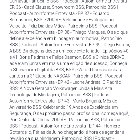
Carnaval
,
Patrocínio BSS | Podcast - Autoinforme Entrevista -
EP. 36 - Cacá Clauset
,
Showroom BSS
,
Patrocínio BSS |
Podcast - Autoinforme Entrevista - EP. 37 - Eduardo
Bernasconi
,
BSS e 2DRIVE: Velocidade e Evolução no
Velocitta
,
Feliz Dia das Mães!
,
Patrocínio BSS | Podcast -
Autoinforme Entrevista - EP. 38 - Thiago Marques
,
O selo que
define a excelência em blindagem automotiva.
,
Patrocínio
BSS | Podcast - Autoinforme Entrevista - EP. 39 - Diego Borghi
,
A BSS Blindagens deseja um excelente feriado.
,
Episódios 40
e 41: Boris Feldman e Felipe Daemon
,
BSS e Clínica 2DRIVE
aceleram juntas em mais uma edição de sucesso
,
Conheça
o Showroom Digital da BSS
,
BSS e Witold Ramasauskas
Juntos na 3ª Etapa da NASCAR
,
Patrocínio BSS | Podcast -
Autoinforme Entrevista - EP. 42 - Leone Andreta
,
O Padrão
BSS: A Nova Geração Volkswagen Unida à Mais Alta
Tecnologia de Blindagem
,
Patrocínio BSS | Podcast -
Autoinforme Entrevista - EP. 43 - Murilo Briganti
,
Mês de
Aniversário BSS: Celebrando 19 Anos de Excelência em
Segurança
,
O seu próximo passo profissional começa aqui!
,
Por Dentro da Clínica 2DRIVE - Patrocínio BSS
,
Patrocínio
BSS | Podcast - Autoinforme Entrevista - EP. 44 - Homero
Gottardello
,
Férias de Julho chegando: é hora de agendar a
revisão da sua blindagem
,
Patrocínio BSS | Podcast -