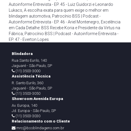
Autoinforme Entrevista - EP. 45 - Luiz Guidorzi e Leonardo
Lukacs
,
A escolha exata para quem exige o melhor em
blindagem automotiva
,
Patrocínio BSS | Podcast -
Autoinforme Entrevista - EP. 46 - Ariel Montenegro
,
Excelência
em Cada Detalhe: BSS Recebe Koria e Presidente da Virtus na
Fábrica
,
Patrocínio BSS | Podcast - Autoinforme Entrevista -
EP. 47 - Everton Lopes
Blindadora
Rua Santo Eurilo, 140
Jaguaré - São Paulo, SP
(11) 3503-3000
Assistência Técnica
R. Santo Eurilo, 360
Jaguaré - São Paulo, SP
(11) 3503-3050
Showroom Avenida Europa
Av. Europa, 140
Jd. Europa - São Paulo, SP
(11) 3503-3030
Relacionamento com o Cliente
mrc@bssblindagens.com.br