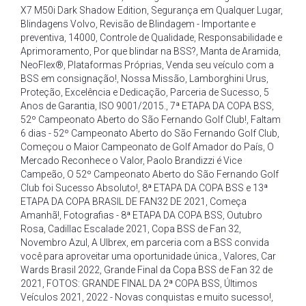
X7 M50i Dark Shadow Edition
,
Segurança em Qualquer Lugar
,
Blindagens Volvo
,
Revisão de Blindagem - Importante e
preventiva
,
14000
,
Controle de Qualidade
,
Responsabilidade e
Aprimoramento
,
Por que blindar na BSS?
,
Manta de Aramida
,
NeoFlex®
,
Plataformas Próprias
,
Venda seu veículo com a
BSS em consignação!
,
Nossa Missão
,
Lamborghini Urus
,
Proteção
,
Excelência e Dedicação
,
Parceria de Sucesso
,
5
Anos de Garantia
,
ISO 9001/2015.
,
7ª ETAPA DA COPA BSS
,
52º Campeonato Aberto do São Fernando Golf Club!
,
Faltam
6 dias - 52º Campeonato Aberto do São Fernando Golf Club
,
Começou o Maior Campeonato de Golf Amador do País
,
O
Mercado Reconhece o Valor
,
Paolo Brandizzi é Vice
Campeão
,
O 52º Campeonato Aberto do São Fernando Golf
Club foi Sucesso Absoluto!
,
8ª ETAPA DA COPA BSS e 13ª
ETAPA DA COPA BRASIL DE FAN32 DE 2021
,
Começa
Amanhã!
,
Fotografias - 8ª ETAPA DA COPA BSS
,
Outubro
Rosa
,
Cadillac Escalade 2021
,
Copa BSS de Fan 32
,
Novembro Azul
,
A Ulbrex
,
em parceria com a BSS convida
você para aproveitar uma oportunidade única.
,
Valores
,
Car
Wards Brasil 2022
,
Grande Final da Copa BSS de Fan 32 de
2021
,
FOTOS: GRANDE FINAL DA 2ª COPA BSS
,
Últimos
Veículos 2021
,
2022 - Novas conquistas e muito sucesso!
,