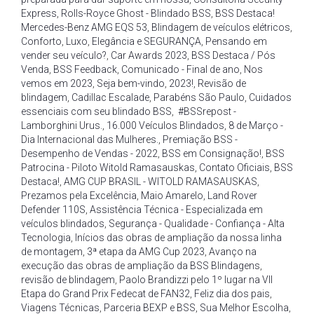
Express
,
Rolls-Royce Ghost - Blindado BSS
,
BSS Destaca!
Mercedes-Benz AMG EQS 53
,
Blindagem de veículos elétricos
,
Conforto
,
Luxo
,
Elegância e SEGURANÇA
,
Pensando em
vender seu veículo?
,
Car Awards 2023
,
BSS Destaca / Pós
Venda
,
BSS Feedback
,
Comunicado - Final de ano
,
Nos
vemos em 2023
,
Seja bem-vindo
,
2023!
,
Revisão de
blindagem
,
Cadillac Escalade
,
Parabéns São Paulo
,
Cuidados
essenciais com seu blindado BSS
,
#BSSrepost -
Lamborghini Urus.
,
16.000 Veículos Blindados
,
8 de Março -
Dia Internacional das Mulheres.
,
Premiação BSS -
Desempenho de Vendas - 2022
,
BSS em Consignação!
,
BSS
Patrocina - Piloto Witold Ramasauskas
,
Contato Oficiais
,
BSS
Destaca!
,
AMG CUP BRASIL - WITOLD RAMASAUSKAS
,
Prezamos pela Excelência
,
Maio Amarelo
,
Land Rover
Defender 110S
,
Assistência Técnica - Especializada em
veículos blindados
,
Segurança - Qualidade - Confiança - Alta
Tecnologia
,
Inícios das obras de ampliação da nossa linha
de montagem
,
3ª etapa da AMG Cup 2023
,
Avanço na
execução das obras de ampliação da BSS Blindagens
,
revisão de blindagem
,
Paolo Brandizzi pelo 1º lugar na VII
Etapa do Grand Prix Fedecat de FAN32
,
Feliz dia dos pais
,
Viagens Técnicas
,
Parceria BEXP e BSS
,
Sua Melhor Escolha
,