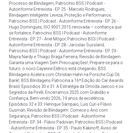
Processo de Blindagem
,
Patrocínio BSS | Podcast -
Autoinforme Entrevista - EP. 25 - Marcelo Rodrigues
,
Blindagem Inteligente: Leveza
,
Proteção e Performance
,
Patrocínio BSS | Podcast - Autoinforme Entrevista - EP. 26 -
Hugo Domingues
,
ISO 9001:2015 renovada — confiança que
se fortalece
,
Patrocínio BSS | Podcast - Autoinforme
Entrevista - EP. 27 - Ariel Mógor
,
Patrocínio BSS | Podcast -
Autoinforme Entrevista - EP. 28 - Jaroslav Sussland
,
Patrocínio BSS | Podcast - Autoinforme Entrevista - EP. 29 -
Mayra Nardy e Thiago Braga Ferreira
,
Revisão de Blindagem:
Garanta uma Viagem Sem Preocupações!
,
Prepare-se para o
futuro: o novo Cayenne Elétrico está chegando
,
BSS
Blindagens Acelera com Christian Hahn na Porsche Cup C6
Bank!
,
BSS Blindagens Patrocina a 16ª Edição do Car Awards
Brasil
,
Episódios 30 e 31: A Estratégia da Omoda Jaecoo e os
Segredos da Pirelli
,
Encerramos 2025 com Gratidão e
Confiança
,
Bem-vindo 2026
,
19 anos de excelência
,
Episódios 32 e 33: Henrique Sampaio
,
Luis Curi e Flávio
Gusmán
,
Revisão de Blindagem: Comece o Ano com
Segurança
,
Patrocínio BSS | Podcast - Autoinforme
Entrevista - EP. 34 - Flávio Padovan
,
Patrocínio BSS | Podcast
- Autoinforme Entrevista - EP. 35 - Paulo Kakinoff
,
Aviso de