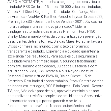
AVISO IMPORTANTE
,
Mantenha a segurança do seu veículo
blindado!
,
BSS Celebra - 15 anos - 15.000 veículos blindados
,
Vidros Full Steel | Segurança - Qualidade - Confiança
,
Manta
de Aramida - NeoFlex® Panther
,
Porsche Taycan Cross 2022
,
Premiação BSS - Desempenho de Vendas - 2021
,
Dúvidas na
hora de adquirir um seminovo já blindado?
,
Líder em
blindagem automotiva das marcas Premium
,
Ford F150
Shelby
,
Maio amarelo - Mês da conscientização e prevenção
de acidentes de trânsito
,
Feliz Dia das Mães
,
Porsche Taycan
Cross - primeira
,
no mundo
,
com o teto panorâmico
transparente e blindado.
,
Experiência e cuidado garantem a
excelência nos resultados.
,
Para aqueles que segurança e
qualidade vêm em primeiro lugar.
,
Seguimos trabalhando
com entusiasmo e dedicação!
,
Cuidados Essenciais com
seu Blindado BSS!
,
BSS Destaca! Rolls-Royce Ghost
,
BSS
Destaca! O novo elétrico BMW iX
,
Dia do Cliente - 15 de
Setembro
,
Resultado d nosso trabalho
,
Stock Car terá corrida
de lendas em Interlagos
,
BSS Blindagens - Fala Brasil - Record
TV
,
bca
,
Não deixe para depois
,
aproveite este inicio de ano
para realizar a revisão completa de seu blindado
,
é preventiva
e importante para que possa garantir o perfeito
funcionamento do veículo. Nossa equipe técnica está
preparada para dar suporte em nossa
,
Consultoria Security