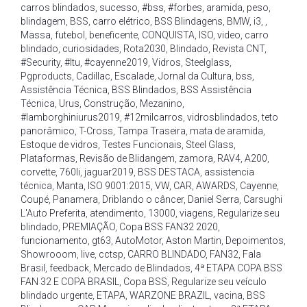
carros blindados
,
sucesso
,
#bss
,
#forbes
,
aramida
,
peso
,
blindagem
,
BSS
,
carro elétrico
,
BSS Blindagens
,
BMW
,
i3
,
,
Massa
,
futebol
,
beneficente
,
CONQUISTA
,
ISO
,
video
,
carro
blindado
,
curiosidades
,
Rota2030
,
Blindado
,
Revista CNT
,
#Security
,
#Itu
,
#cayenne2019
,
Vidros
,
Steelglass
,
Pgproducts
,
Cadillac
,
Escalade
,
Jornal da Cultura
,
bss
,
Assistência Técnica
,
BSS Blindados
,
BSS Assistência
Técnica
,
Urus
,
Construção
,
Mezanino
,
#lamborghiniurus2019
,
#12milcarros
,
vidrosblindados
,
teto
panorâmico
,
T-Cross
,
Tampa Traseira
,
mata de aramida
,
Estoque de vidros
,
Testes Funcionais
,
Steel Glass
,
Plataformas
,
Revisão de Blidangem
,
zamora
,
RAV4
,
A200
,
corvette
,
760li
,
jaguar2019
,
BSS DESTACA
,
assistencia
técnica
,
Manta
,
ISO 9001:2015
,
VW
,
CAR
,
AWARDS
,
Cayenne
,
Coupé
,
Panamera
,
Driblando o câncer
,
Daniel Serra
,
Carsughi
L'Auto Preferita
,
atendimento
,
13000
,
viagens
,
Regularize seu
blindado
,
PREMIAÇÃO
,
Copa BSS FAN32 2020
,
funcionamento
,
gt63
,
AutoMotor
,
Aston Martin
,
Depoimentos
,
Showrooom
,
live
,
cctsp
,
CARRO BLINDADO
,
FAN32
,
Fala
Brasil
,
feedback
,
Mercado de Blindados
,
4ª ETAPA COPA BSS
FAN 32 E COPA BRASIL
,
Copa BSS
,
Regularize seu veículo
blindado urgente
,
ETAPA
,
WARZONE BRAZIL
,
vacina
,
BSS