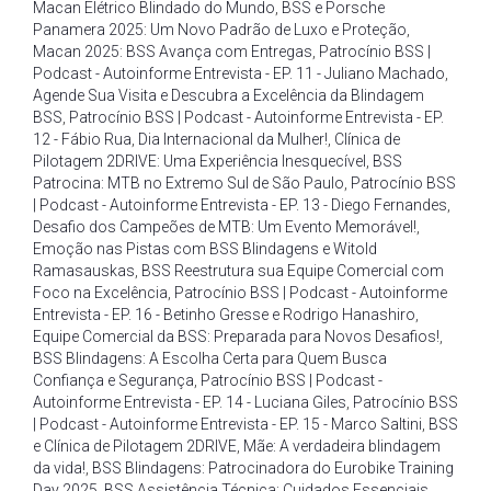
Macan Elétrico Blindado do Mundo
,
BSS e Porsche
Panamera 2025: Um Novo Padrão de Luxo e Proteção
,
Macan 2025: BSS Avança com Entregas
,
Patrocínio BSS |
Podcast - Autoinforme Entrevista - EP. 11 - Juliano Machado
,
Agende Sua Visita e Descubra a Excelência da Blindagem
BSS
,
Patrocínio BSS | Podcast - Autoinforme Entrevista - EP.
12 - Fábio Rua
,
Dia Internacional da Mulher!
,
Clínica de
Pilotagem 2DRIVE: Uma Experiência Inesquecível
,
BSS
Patrocina: MTB no Extremo Sul de São Paulo
,
Patrocínio BSS
| Podcast - Autoinforme Entrevista - EP. 13 - Diego Fernandes
,
Desafio dos Campeões de MTB: Um Evento Memorável!
,
Emoção nas Pistas com BSS Blindagens e Witold
Ramasauskas
,
BSS Reestrutura sua Equipe Comercial com
Foco na Excelência
,
Patrocínio BSS | Podcast - Autoinforme
Entrevista - EP. 16 - Betinho Gresse e Rodrigo Hanashiro
,
Equipe Comercial da BSS: Preparada para Novos Desafios!
,
BSS Blindagens: A Escolha Certa para Quem Busca
Confiança e Segurança
,
Patrocínio BSS | Podcast -
Autoinforme Entrevista - EP. 14 - Luciana Giles
,
Patrocínio BSS
| Podcast - Autoinforme Entrevista - EP. 15 - Marco Saltini
,
BSS
e Clínica de Pilotagem 2DRIVE
,
Mãe: A verdadeira blindagem
da vida!
,
BSS Blindagens: Patrocinadora do Eurobike Training
Day 2025
,
BSS Assistência Técnica: Cuidados Essenciais