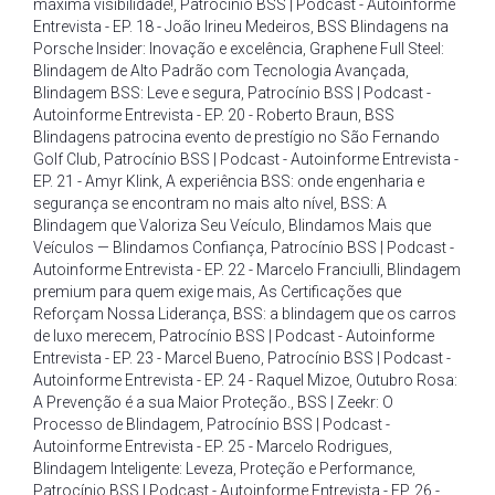
máxima visibilidade!
,
Patrocínio BSS | Podcast - Autoinforme
Entrevista - EP. 18 - João Irineu Medeiros
,
BSS Blindagens na
Porsche Insider: Inovação e excelência
,
Graphene Full Steel:
Blindagem de Alto Padrão com Tecnologia Avançada
,
Blindagem BSS: Leve e segura
,
Patrocínio BSS | Podcast -
Autoinforme Entrevista - EP. 20 - Roberto Braun
,
BSS
Blindagens patrocina evento de prestígio no São Fernando
Golf Club
,
Patrocínio BSS | Podcast - Autoinforme Entrevista -
EP. 21 - Amyr Klink
,
A experiência BSS: onde engenharia e
segurança se encontram no mais alto nível
,
BSS: A
Blindagem que Valoriza Seu Veículo
,
Blindamos Mais que
Veículos — Blindamos Confiança
,
Patrocínio BSS | Podcast -
Autoinforme Entrevista - EP. 22 - Marcelo Franciulli
,
Blindagem
premium para quem exige mais
,
As Certificações que
Reforçam Nossa Liderança
,
BSS: a blindagem que os carros
de luxo merecem
,
Patrocínio BSS | Podcast - Autoinforme
Entrevista - EP. 23 - Marcel Bueno
,
Patrocínio BSS | Podcast -
Autoinforme Entrevista - EP. 24 - Raquel Mizoe
,
Outubro Rosa:
A Prevenção é a sua Maior Proteção.
,
BSS | Zeekr: O
Processo de Blindagem
,
Patrocínio BSS | Podcast -
Autoinforme Entrevista - EP. 25 - Marcelo Rodrigues
,
Blindagem Inteligente: Leveza
,
Proteção e Performance
,
Patrocínio BSS | Podcast - Autoinforme Entrevista - EP. 26 -