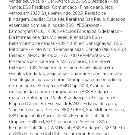
vender seu veículo?
,
Car Awards 2023
,
BSS Destaca / Pós
Venda
,
BSS Feedback
,
Comunicado - Final de ano
,
Nos
vemos em 2023
,
Seja bem-vindo
,
2023!
,
Revisão de
blindagem
,
Cadillac Escalade
,
Parabéns São Paulo
,
Cuidados
essenciais com seu blindado BSS
,
#BSSrepost -
Lamborghini Urus.
,
16.000 Veículos Blindados
,
8 de Março -
Dia Internacional das Mulheres.
,
Premiação BSS -
Desempenho de Vendas - 2022
,
BSS em Consignação!
,
BSS
Patrocina - Piloto Witold Ramasauskas
,
Contato Oficiais
,
BSS
Destaca!
,
AMG CUP BRASIL - WITOLD RAMASAUSKAS
,
Prezamos pela Excelência
,
Maio Amarelo
,
Land Rover
Defender 110S
,
Assistência Técnica - Especializada em
veículos blindados
,
Segurança - Qualidade - Confiança - Alta
Tecnologia
,
Inícios das obras de ampliação da nossa linha
de montagem
,
3ª etapa da AMG Cup 2023
,
Avanço na
execução das obras de ampliação da BSS Blindagens
,
revisão de blindagem
,
Paolo Brandizzi pelo 1º lugar na VII
Etapa do Grand Prix Fedecat de FAN32
,
Feliz dia dos pais
,
Viagens Técnicas
,
Parceria BEXP e BSS
,
Sua Melhor Escolha
,
53º Campeonato Aberto do São Fernando Golf Club!
,
Graphene FullSteel
,
53º Campeonato Aberto do São
Fernando Golf Club
,
GWM Haval | BSS Blindagens
,
53º Aberto
do São Fernando Golf Club - Foi um grande sucesso!
,