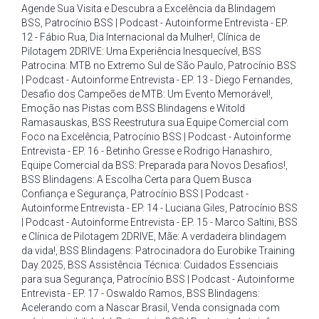
Agende Sua Visita e Descubra a Excelência da Blindagem
BSS
,
Patrocínio BSS | Podcast - Autoinforme Entrevista - EP.
12 - Fábio Rua
,
Dia Internacional da Mulher!
,
Clínica de
Pilotagem 2DRIVE: Uma Experiência Inesquecível
,
BSS
Patrocina: MTB no Extremo Sul de São Paulo
,
Patrocínio BSS
| Podcast - Autoinforme Entrevista - EP. 13 - Diego Fernandes
,
Desafio dos Campeões de MTB: Um Evento Memorável!
,
Emoção nas Pistas com BSS Blindagens e Witold
Ramasauskas
,
BSS Reestrutura sua Equipe Comercial com
Foco na Excelência
,
Patrocínio BSS | Podcast - Autoinforme
Entrevista - EP. 16 - Betinho Gresse e Rodrigo Hanashiro
,
Equipe Comercial da BSS: Preparada para Novos Desafios!
,
BSS Blindagens: A Escolha Certa para Quem Busca
Confiança e Segurança
,
Patrocínio BSS | Podcast -
Autoinforme Entrevista - EP. 14 - Luciana Giles
,
Patrocínio BSS
| Podcast - Autoinforme Entrevista - EP. 15 - Marco Saltini
,
BSS
e Clínica de Pilotagem 2DRIVE
,
Mãe: A verdadeira blindagem
da vida!
,
BSS Blindagens: Patrocinadora do Eurobike Training
Day 2025
,
BSS Assistência Técnica: Cuidados Essenciais
para sua Segurança
,
Patrocínio BSS | Podcast - Autoinforme
Entrevista - EP. 17 - Oswaldo Ramos
,
BSS Blindagens:
Acelerando com a Nascar Brasil
,
Venda consignada com