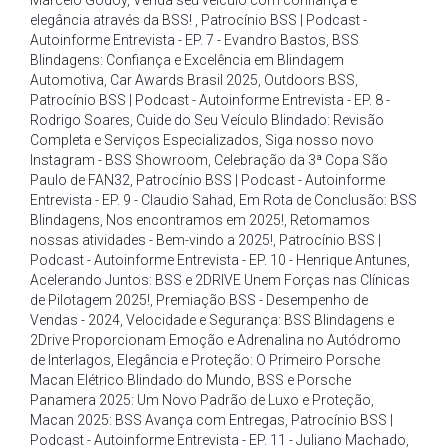
Marcelo Godoy
,
Venda seu veículo com confiança e
elegância através da BSS!
,
Patrocínio BSS | Podcast -
Autoinforme Entrevista - EP. 7 - Evandro Bastos
,
BSS
Blindagens: Confiança e Excelência em Blindagem
Automotiva
,
Car Awards Brasil 2025
,
Outdoors BSS
,
Patrocínio BSS | Podcast - Autoinforme Entrevista - EP. 8 -
Rodrigo Soares
,
Cuide do Seu Veículo Blindado: Revisão
Completa e Serviços Especializados
,
Siga nosso novo
Instagram - BSS Showroom
,
Celebração da 3ª Copa São
Paulo de FAN32
,
Patrocínio BSS | Podcast - Autoinforme
Entrevista - EP. 9 - Claudio Sahad
,
Em Rota de Conclusão: BSS
Blindagens
,
Nos encontramos em 2025!
,
Retomamos
nossas atividades - Bem-vindo a 2025!
,
Patrocínio BSS |
Podcast - Autoinforme Entrevista - EP. 10 - Henrique Antunes
,
Acelerando Juntos: BSS e 2DRIVE Unem Forças nas Clínicas
de Pilotagem 2025!
,
Premiação BSS - Desempenho de
Vendas - 2024
,
Velocidade e Segurança: BSS Blindagens e
2Drive Proporcionam Emoção e Adrenalina no Autódromo
de Interlagos
,
Elegância e Proteção: O Primeiro Porsche
Macan Elétrico Blindado do Mundo
,
BSS e Porsche
Panamera 2025: Um Novo Padrão de Luxo e Proteção
,
Macan 2025: BSS Avança com Entregas
,
Patrocínio BSS |
Podcast - Autoinforme Entrevista - EP. 11 - Juliano Machado
,