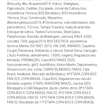
#Security
,
#Itu
,
#cayenne2019
,
Vidros
,
Steelglass
,
Pgproducts
,
Cadillac
,
Escalade
,
Jornal da Cultura
,
bss
,
Assistência Técnica
,
BSS Blindados
,
BSS Assistência
Técnica
,
Urus
,
Construção
,
Mezanino
,
#lamborghiniurus2019
,
#12milcarros
,
vidrosblindados
,
teto
panorâmico
,
T-Cross
,
Tampa Traseira
,
mata de aramida
,
Estoque de vidros
,
Testes Funcionais
,
Steel Glass
,
Plataformas
,
Revisão de Blidangem
,
zamora
,
RAV4
,
A200
,
corvette
,
760li
,
jaguar2019
,
BSS DESTACA
,
assistencia
técnica
,
Manta
,
ISO 9001:2015
,
VW
,
CAR
,
AWARDS
,
Cayenne
,
Coupé
,
Panamera
,
Driblando o câncer
,
Daniel Serra
,
Carsughi
L'Auto Preferita
,
atendimento
,
13000
,
viagens
,
Regularize seu
blindado
,
PREMIAÇÃO
,
Copa BSS FAN32 2020
,
funcionamento
,
gt63
,
AutoMotor
,
Aston Martin
,
Depoimentos
,
Showrooom
,
live
,
cctsp
,
CARRO BLINDADO
,
FAN32
,
Fala
Brasil
,
feedback
,
Mercado de Blindados
,
4ª ETAPA COPA BSS
FAN 32 E COPA BRASIL
,
Copa BSS
,
Regularize seu veículo
blindado urgente
,
ETAPA
,
WARZONE BRAZIL
,
vacina
,
BSS
Blindagens e CAR Magazine
,
dia do cliente
,
etron
,
8ª ETAPA
COPA BSS E COPA BRASIL FAN 32
,
9ª ETAPA COPA BSS E
COPA BRASIL FAN 32
,
10ª ETAPA COPA BSS E COPA BRASIL
FAN 32
,
Resultado da 11ª ETAPA COPA BSS E COPA BRASIL