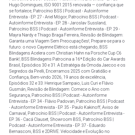
Hugo Domingues
,
ISO 9001:2015 renovada — confiança que
se fortalece
,
Patrocínio BSS | Podcast - Autoinforme
Entrevista - EP. 27 - Ariel Mógor
,
Patrocínio BSS | Podcast -
Autoinforme Entrevista - EP. 28 - Jaroslav Sussland
,
Patrocínio BSS | Podcast - Autoinforme Entrevista - EP. 29 -
Mayra Nardy e Thiago Braga Ferreira
,
Revisão de Blindagem:
Garanta uma Viagem Sem Preocupações!
,
Prepare-se para o
futuro: o novo Cayenne Elétrico está chegando
,
BSS
Blindagens Acelera com Christian Hahn na Porsche Cup C6
Bank!
,
BSS Blindagens Patrocina a 16ª Edição do Car Awards
Brasil
,
Episódios 30 e 31: A Estratégia da Omoda Jaecoo e os
Segredos da Pirelli
,
Encerramos 2025 com Gratidão e
Confiança
,
Bem-vindo 2026
,
19 anos de excelência
,
Episódios 32 e 33: Henrique Sampaio
,
Luis Curi e Flávio
Gusmán
,
Revisão de Blindagem: Comece o Ano com
Segurança
,
Patrocínio BSS | Podcast - Autoinforme
Entrevista - EP. 34 - Flávio Padovan
,
Patrocínio BSS | Podcast
- Autoinforme Entrevista - EP. 35 - Paulo Kakinoff
,
Aviso de
Carnaval
,
Patrocínio BSS | Podcast - Autoinforme Entrevista -
EP. 36 - Cacá Clauset
,
Showroom BSS
,
Patrocínio BSS |
Podcast - Autoinforme Entrevista - EP. 37 - Eduardo
Bernasconi
,
BSS e 2DRIVE: Velocidade e Evolução no