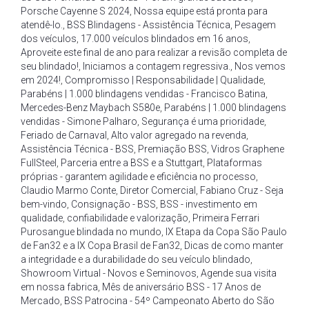
Porsche Cayenne S 2024
,
Nossa equipe está pronta para
atendê-lo.
,
BSS Blindagens - Assistência Técnica
,
Pesagem
dos veículos
,
17.000 veículos blindados em 16 anos
,
Aproveite este final de ano para realizar a revisão completa de
seu blindado!
,
Iniciamos a contagem regressiva.
,
Nos vemos
em 2024!
,
Compromisso | Responsabilidade | Qualidade
,
Parabéns | 1.000 blindagens vendidas - Francisco Batina
,
Mercedes-Benz Maybach S580e
,
Parabéns | 1.000 blindagens
vendidas - Simone Palharo
,
Segurança é uma prioridade
,
Feriado de Carnaval
,
Alto valor agregado na revenda
,
Assistência Técnica - BSS
,
Premiação BSS
,
Vidros Graphene
FullSteel
,
Parceria entre a BSS e a Stuttgart
,
Plataformas
próprias - garantem agilidade e eficiência no processo
,
Claudio Marmo Conte
,
Diretor Comercial
,
Fabiano Cruz - Seja
bem-vindo
,
Consignação - BSS
,
BSS - investimento em
qualidade
,
confiabilidade e valorização
,
Primeira Ferrari
Purosangue blindada no mundo
,
IX Etapa da Copa São Paulo
de Fan32 e a IX Copa Brasil de Fan32
,
Dicas de como manter
a integridade e a durabilidade do seu veículo blindado
,
Showroom Virtual - Novos e Seminovos
,
Agende sua visita
em nossa fabrica
,
Mês de aniversário BSS - 17 Anos de
Mercado
,
BSS Patrocina - 54º Campeonato Aberto do São