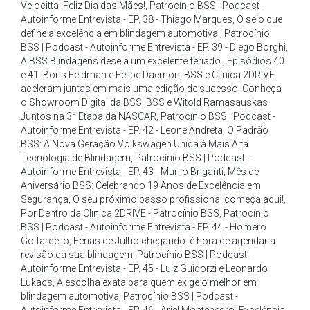
Velocitta
,
Feliz Dia das Mães!
,
Patrocínio BSS | Podcast -
Autoinforme Entrevista - EP. 38 - Thiago Marques
,
O selo que
define a excelência em blindagem automotiva.
,
Patrocínio
BSS | Podcast - Autoinforme Entrevista - EP. 39 - Diego Borghi
,
A BSS Blindagens deseja um excelente feriado.
,
Episódios 40
e 41: Boris Feldman e Felipe Daemon
,
BSS e Clínica 2DRIVE
aceleram juntas em mais uma edição de sucesso
,
Conheça
o Showroom Digital da BSS
,
BSS e Witold Ramasauskas
Juntos na 3ª Etapa da NASCAR
,
Patrocínio BSS | Podcast -
Autoinforme Entrevista - EP. 42 - Leone Andreta
,
O Padrão
BSS: A Nova Geração Volkswagen Unida à Mais Alta
Tecnologia de Blindagem
,
Patrocínio BSS | Podcast -
Autoinforme Entrevista - EP. 43 - Murilo Briganti
,
Mês de
Aniversário BSS: Celebrando 19 Anos de Excelência em
Segurança
,
O seu próximo passo profissional começa aqui!
,
Por Dentro da Clínica 2DRIVE - Patrocínio BSS
,
Patrocínio
BSS | Podcast - Autoinforme Entrevista - EP. 44 - Homero
Gottardello
,
Férias de Julho chegando: é hora de agendar a
revisão da sua blindagem
,
Patrocínio BSS | Podcast -
Autoinforme Entrevista - EP. 45 - Luiz Guidorzi e Leonardo
Lukacs
,
A escolha exata para quem exige o melhor em
blindagem automotiva
,
Patrocínio BSS | Podcast -