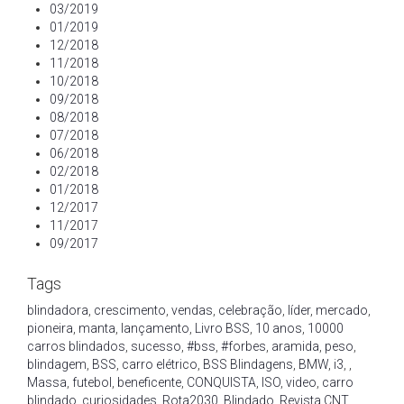
03/2019
01/2019
12/2018
11/2018
10/2018
09/2018
08/2018
07/2018
06/2018
02/2018
01/2018
12/2017
11/2017
09/2017
Tags
blindadora
,
crescimento
,
vendas
,
celebração
,
líder
,
mercado
,
pioneira
,
manta
,
lançamento
,
Livro BSS
,
10 anos
,
10000
carros blindados
,
sucesso
,
#bss
,
#forbes
,
aramida
,
peso
,
blindagem
,
BSS
,
carro elétrico
,
BSS Blindagens
,
BMW
,
i3
,
,
Massa
,
futebol
,
beneficente
,
CONQUISTA
,
ISO
,
video
,
carro
blindado
,
curiosidades
,
Rota2030
,
Blindado
,
Revista CNT
,