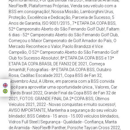
Aprimoramento
,
Por que blindar na BSS?
,
Manta de Aramida
,
NeoFlex®
,
Plataformas Próprias
,
Venda seu veículo com a
BSS em consignação!
,
Nossa Missão
,
Lamborghini Urus
,
Proteção
,
Excelência e Dedicação
,
Parceria de Sucesso
,
5
Anos de Garantia
,
ISO 9001/2015.
,
7ª ETAPA DA COPA BSS
,
52º Campeonato Aberto do São Fernando Golf Club!
,
Faltam
6 dias - 52º Campeonato Aberto do São Fernando Golf Club
,
Começou o Maior Campeonato de Golf Amador do País
,
O
Mercado Reconhece o Valor
,
Paolo Brandizzi é Vice
Campeão
,
O 52º Campeonato Aberto do São Fernando Golf
Club foi Sucesso Absoluto!
,
8ª ETAPA DA COPA BSS e 13ª
ETAPA DA COPA BRASIL DE FAN32 DE 2021
,
Começa
Amanhã!
,
Fotografias - 8ª ETAPA DA COPA BSS
,
Outubro
Rosa
,
Cadillac Escalade 2021
,
Copa BSS de Fan 32
,
Novembro Azul
,
A Ulbrex
,
em parceria com a BSS convida
você para aproveitar uma oportunidade única.
,
Valores
,
Car
Wards Brasil 2022
,
Grande Final da Copa BSS de Fan 32 de
2021
,
FOTOS: GRANDE FINAL DA 2ª COPA BSS
,
Últimos
Veículos 2021
,
2022 - Novas conquistas e muito sucesso!
,
AVISO IMPORTANTE
,
Mantenha a segurança do seu veículo
blindado!
,
BSS Celebra - 15 anos - 15.000 veículos blindados
,
Vidros Full Steel | Segurança - Qualidade - Confiança
,
Manta
de Aramida - NeoFlex® Panther
,
Porsche Taycan Cross 2022
,