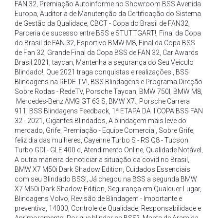
FAN 32
,
Premiação Autoinforme no Showroom BSS Avenida
Europa
,
Auditoria de Manutenção da Certificação do Sistema
de Gestão da Qualidade
,
CBCT - Copa do Brasil de FAN32
,
Parceria de sucesso entre BSS e STUTTGART!
,
Final da Copa
do Brasil de FAN 32
,
Esportivo BMW M8
,
Final da Copa BSS
de Fan 32
,
Grande Final da Copa BSS de FAN 32
,
Car Awards
Brasil 2021
,
taycan
,
Mantenha a segurança do Seu Veículo
Blindado!
,
Que 2021 traga conquistas e realizações!
,
BSS
Blindagens na REDE TV!
,
BSS Blindagens e Programa Direção
Sobre Rodas - RedeTV
,
Porsche Taycan
,
BMW 750I
,
BMW M8
,
Mercedes-Benz AMG GT 63 S
,
BMW X7.
,
Porsche Carrera
911
,
BSS Blindagens Feedback
,
1ª ETAPA DA II COPA BSS FAN
32 - 2021
,
Gigantes Blindados
,
A blindagem mais leve do
mercado
,
Grife
,
Premiação - Equipe Comercial
,
Sobre Grife
,
feliz dia das mulheres
,
Cayenne Turbo S - RS Q8 - Tucson
Turbo GDI - GLE 400 d
,
Atendimento Online
,
Qualidade Notável
,
A outra maneira de noticiar a situação da covid no Brasil
,
BMW X7 M50i Dark Shadow Edition
,
Cuidados Essenciais
com seu Blindado BSS!
,
Já chegou na BSS a segunda BMW
X7 M50i Dark Shadow Edition
,
Segurança em Qualquer Lugar
,
Blindagens Volvo
,
Revisão de Blindagem - Importante e
preventiva
,
14000
,
Controle de Qualidade
,
Responsabilidade e