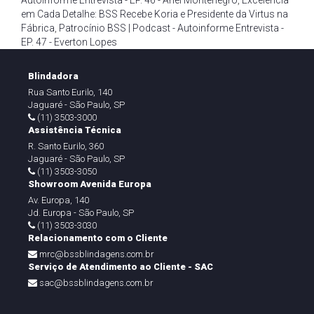
Autoinforme Entrevista - EP. 46 - Ariel Montenegro
,
Excelência
em Cada Detalhe: BSS Recebe Koria e Presidente da Virtus na
Fábrica
,
Patrocínio BSS | Podcast - Autoinforme Entrevista -
EP. 47 - Everton Lopes
Blindadora
Rua Santo Eurilo, 140
Jaguaré - São Paulo, SP
(11) 3503-3000
Assistência Técnica
R. Santo Eurilo, 360
Jaguaré - São Paulo, SP
(11) 3503-3050
Showroom Avenida Europa
Av. Europa, 140
Jd. Europa - São Paulo, SP
(11) 3503-3030
Relacionamento com o Cliente
mrc@bssblindagens.com.br
Serviço de Atendimento ao Cliente - SAC
sac@bssblindagens.com.br