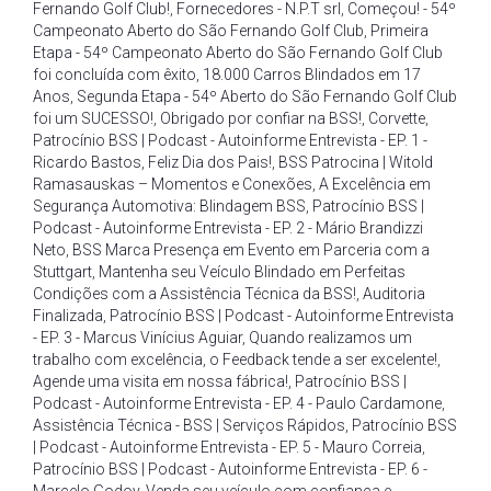
Fernando Golf Club!
,
Fornecedores - N.P.T srl
,
Começou! - 54º
Campeonato Aberto do São Fernando Golf Club
,
Primeira
Etapa - 54º Campeonato Aberto do São Fernando Golf Club
foi concluída com êxito
,
18.000 Carros Blindados em 17
Anos
,
Segunda Etapa - 54º Aberto do São Fernando Golf Club
foi um SUCESSO!
,
Obrigado por confiar na BSS!
,
Corvette
,
Patrocínio BSS | Podcast - Autoinforme Entrevista - EP. 1 -
Ricardo Bastos
,
Feliz Dia dos Pais!
,
BSS Patrocina | Witold
Ramasauskas – Momentos e Conexões
,
A Excelência em
Segurança Automotiva: Blindagem BSS
,
Patrocínio BSS |
Podcast - Autoinforme Entrevista - EP. 2 - Mário Brandizzi
Neto
,
BSS Marca Presença em Evento em Parceria com a
Stuttgart
,
Mantenha seu Veículo Blindado em Perfeitas
Condições com a Assistência Técnica da BSS!
,
Auditoria
Finalizada
,
Patrocínio BSS | Podcast - Autoinforme Entrevista
- EP. 3 - Marcus Vinícius Aguiar
,
Quando realizamos um
trabalho com excelência
,
o Feedback tende a ser excelente!
,
Agende uma visita em nossa fábrica!
,
Patrocínio BSS |
Podcast - Autoinforme Entrevista - EP. 4 - Paulo Cardamone
,
Assistência Técnica - BSS | Serviços Rápidos
,
Patrocínio BSS
| Podcast - Autoinforme Entrevista - EP. 5 - Mauro Correia
,
Patrocínio BSS | Podcast - Autoinforme Entrevista - EP. 6 -