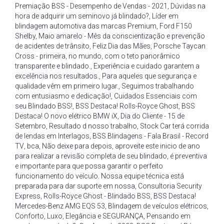
Premiação BSS - Desempenho de Vendas - 2021
,
Dúvidas na
hora de adquirir um seminovo já blindado?
,
Líder em
blindagem automotiva das marcas Premium
,
Ford F150
Shelby
,
Maio amarelo - Mês da conscientização e prevenção
de acidentes de trânsito
,
Feliz Dia das Mães
,
Porsche Taycan
Cross - primeira
,
no mundo
,
com o teto panorâmico
transparente e blindado.
,
Experiência e cuidado garantem a
excelência nos resultados.
,
Para aqueles que segurança e
qualidade vêm em primeiro lugar.
,
Seguimos trabalhando
com entusiasmo e dedicação!
,
Cuidados Essenciais com
seu Blindado BSS!
,
BSS Destaca! Rolls-Royce Ghost
,
BSS
Destaca! O novo elétrico BMW iX
,
Dia do Cliente - 15 de
Setembro
,
Resultado d nosso trabalho
,
Stock Car terá corrida
de lendas em Interlagos
,
BSS Blindagens - Fala Brasil - Record
TV
,
bca
,
Não deixe para depois
,
aproveite este inicio de ano
para realizar a revisão completa de seu blindado
,
é preventiva
e importante para que possa garantir o perfeito
funcionamento do veículo. Nossa equipe técnica está
preparada para dar suporte em nossa
,
Consultoria Security
Express
,
Rolls-Royce Ghost - Blindado BSS
,
BSS Destaca!
Mercedes-Benz AMG EQS 53
,
Blindagem de veículos elétricos
,
Conforto
,
Luxo
,
Elegância e SEGURANÇA
,
Pensando em