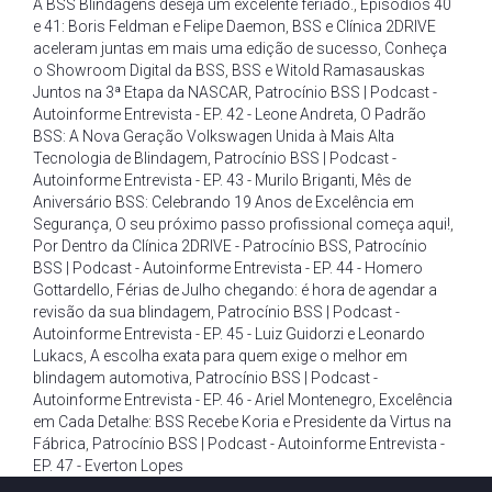
A BSS Blindagens deseja um excelente feriado.
,
Episódios 40
e 41: Boris Feldman e Felipe Daemon
,
BSS e Clínica 2DRIVE
aceleram juntas em mais uma edição de sucesso
,
Conheça
o Showroom Digital da BSS
,
BSS e Witold Ramasauskas
Juntos na 3ª Etapa da NASCAR
,
Patrocínio BSS | Podcast -
Autoinforme Entrevista - EP. 42 - Leone Andreta
,
O Padrão
BSS: A Nova Geração Volkswagen Unida à Mais Alta
Tecnologia de Blindagem
,
Patrocínio BSS | Podcast -
Autoinforme Entrevista - EP. 43 - Murilo Briganti
,
Mês de
Aniversário BSS: Celebrando 19 Anos de Excelência em
Segurança
,
O seu próximo passo profissional começa aqui!
,
Por Dentro da Clínica 2DRIVE - Patrocínio BSS
,
Patrocínio
BSS | Podcast - Autoinforme Entrevista - EP. 44 - Homero
Gottardello
,
Férias de Julho chegando: é hora de agendar a
revisão da sua blindagem
,
Patrocínio BSS | Podcast -
Autoinforme Entrevista - EP. 45 - Luiz Guidorzi e Leonardo
Lukacs
,
A escolha exata para quem exige o melhor em
blindagem automotiva
,
Patrocínio BSS | Podcast -
Autoinforme Entrevista - EP. 46 - Ariel Montenegro
,
Excelência
em Cada Detalhe: BSS Recebe Koria e Presidente da Virtus na
Fábrica
,
Patrocínio BSS | Podcast - Autoinforme Entrevista -
EP. 47 - Everton Lopes