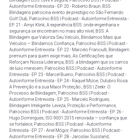
Blindagem BSS: Leve e segura
,
Patrocínio BSS | Podcast -
Autoinforme Entrevista - EP. 20 - Roberto Braun
,
BSS
Blindagens patrocina evento de prestígio no São Fernando
Golf Club
,
Patrocínio BSS | Podcast - Autoinforme Entrevista -
EP. 21 - Amyr Klink
,
A experiência BSS: onde engenharia e
segurança se encontram no mais alto nível
,
BSS: A
Blindagem que Valoriza Seu Veículo
,
Blindamos Mais que
Veículos — Blindamos Confiança
,
Patrocínio BSS | Podcast -
Autoinforme Entrevista - EP. 22 - Marcelo Franciulli
,
Blindagem
premium para quem exige mais
,
As Certificações que
Reforçam Nossa Liderança
,
BSS: a blindagem que os carros
de luxo merecem
,
Patrocínio BSS | Podcast - Autoinforme
Entrevista - EP. 23 - Marcel Bueno
,
Patrocínio BSS | Podcast -
Autoinforme Entrevista - EP. 24 - Raquel Mizoe
,
Outubro Rosa:
A Prevenção é a sua Maior Proteção.
,
BSS | Zeekr: O
Processo de Blindagem
,
Patrocínio BSS | Podcast -
Autoinforme Entrevista - EP. 25 - Marcelo Rodrigues
,
Blindagem Inteligente: Leveza
,
Proteção e Performance
,
Patrocínio BSS | Podcast - Autoinforme Entrevista - EP. 26 -
Hugo Domingues
,
ISO 9001:2015 renovada — confiança que
se fortalece
,
Patrocínio BSS | Podcast - Autoinforme
Entrevista - EP. 27 - Ariel Mógor
,
Patrocínio BSS | Podcast -
Autoinforme Entrevista - EP. 28 - Jaroslav Sussland
,