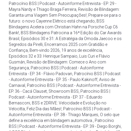
Patrocínio BSS | Podcast - Autoinforme Entrevista - EP. 29 -
Mayra Nardy e Thiago Braga Ferreira
,
Revisão de Blindagem:
Garanta uma Viagem Sem Preocupações!
,
Prepare-se para o
futuro: o novo Cayenne Elétrico está chegando
,
BSS
Blindagens Acelera com Christian Hahn na Porsche Cup C6
Bank!
,
BSS Blindagens Patrocina a 16ª Edição do Car Awards
Brasil
,
Episódios 30 e 31: A Estratégia da Omoda Jaecoo e os
Segredos da Pirelli
,
Encerramos 2025 com Gratidão e
Confiança
,
Bem-vindo 2026
,
19 anos de excelência
,
Episódios 32 e 33: Henrique Sampaio
,
Luis Curi e Flávio
Gusmán
,
Revisão de Blindagem: Comece o Ano com
Segurança
,
Patrocínio BSS | Podcast - Autoinforme
Entrevista - EP. 34 - Flávio Padovan
,
Patrocínio BSS | Podcast
- Autoinforme Entrevista - EP. 35 - Paulo Kakinoff
,
Aviso de
Carnaval
,
Patrocínio BSS | Podcast - Autoinforme Entrevista -
EP. 36 - Cacá Clauset
,
Showroom BSS
,
Patrocínio BSS |
Podcast - Autoinforme Entrevista - EP. 37 - Eduardo
Bernasconi
,
BSS e 2DRIVE: Velocidade e Evolução no
Velocitta
,
Feliz Dia das Mães!
,
Patrocínio BSS | Podcast -
Autoinforme Entrevista - EP. 38 - Thiago Marques
,
O selo que
define a excelência em blindagem automotiva.
,
Patrocínio
BSS | Podcast - Autoinforme Entrevista - EP. 39 - Diego Borghi
,