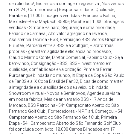
seu blindado!
,
Iniciamos a contagem regressiva.
,
Nos vemos
em 2024!
,
Compromisso | Responsabilidade | Qualidade
,
Parabéns | 1.000 blindagens vendidas - Francisco Batina
,
Mercedes-Benz Maybach S580e
,
Parabéns | 1.000 blindagens
vendidas - Simone Palharo
,
Segurança é uma prioridade
,
Feriado de Carnaval
,
Alto valor agregado na revenda
,
Assistência Técnica - BSS
,
Premiação BSS
,
Vidros Graphene
FullSteel
,
Parceria entre a BSS e a Stuttgart
,
Plataformas
próprias - garantem agilidade e eficiência no processo
,
Claudio Marmo Conte
,
Diretor Comercial
,
Fabiano Cruz - Seja
bem-vindo
,
Consignação - BSS
,
BSS - investimento em
qualidade
,
confiabilidade e valorização
,
Primeira Ferrari
Purosangue blindada no mundo
,
IX Etapa da Copa São Paulo
de Fan32 e a IX Copa Brasil de Fan32
,
Dicas de como manter
a integridade e a durabilidade do seu veículo blindado
,
Showroom Virtual - Novos e Seminovos
,
Agende sua visita
em nossa fabrica
,
Mês de aniversário BSS - 17 Anos de
Mercado
,
BSS Patrocina - 54º Campeonato Aberto do São
Fernando Golf Club!
,
Fornecedores - N.P.T srl
,
Começou! - 54º
Campeonato Aberto do São Fernando Golf Club
,
Primeira
Etapa - 54º Campeonato Aberto do São Fernando Golf Club
foi concluída com êxito
,
18.000 Carros Blindados em 17