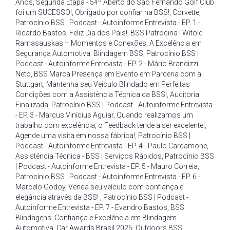
Anos
,
Segunda Etapa - 54º Aberto do São Fernando Golf Club
foi um SUCESSO!
,
Obrigado por confiar na BSS!
,
Corvette
,
Patrocínio BSS | Podcast - Autoinforme Entrevista - EP. 1 -
Ricardo Bastos
,
Feliz Dia dos Pais!
,
BSS Patrocina | Witold
Ramasauskas – Momentos e Conexões
,
A Excelência em
Segurança Automotiva: Blindagem BSS
,
Patrocínio BSS |
Podcast - Autoinforme Entrevista - EP. 2 - Mário Brandizzi
Neto
,
BSS Marca Presença em Evento em Parceria com a
Stuttgart
,
Mantenha seu Veículo Blindado em Perfeitas
Condições com a Assistência Técnica da BSS!
,
Auditoria
Finalizada
,
Patrocínio BSS | Podcast - Autoinforme Entrevista
- EP. 3 - Marcus Vinícius Aguiar
,
Quando realizamos um
trabalho com excelência
,
o Feedback tende a ser excelente!
,
Agende uma visita em nossa fábrica!
,
Patrocínio BSS |
Podcast - Autoinforme Entrevista - EP. 4 - Paulo Cardamone
,
Assistência Técnica - BSS | Serviços Rápidos
,
Patrocínio BSS
| Podcast - Autoinforme Entrevista - EP. 5 - Mauro Correia
,
Patrocínio BSS | Podcast - Autoinforme Entrevista - EP. 6 -
Marcelo Godoy
,
Venda seu veículo com confiança e
elegância através da BSS!
,
Patrocínio BSS | Podcast -
Autoinforme Entrevista - EP. 7 - Evandro Bastos
,
BSS
Blindagens: Confiança e Excelência em Blindagem
Automotiva
,
Car Awards Brasil 2025
,
Outdoors BSS
,