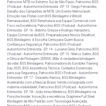
Patrocina: MTB no Extremo Sul de São Paulo
,
Patrocínio BSS
| Podcast - Autoinforme Entrevista - EP. 13 - Diego Fernandes
,
Desafio dos Campeões de MTB: Um Evento Memorável!
,
Emoção nas Pistas com BSS Blindagens e Witold
Ramasauskas
,
BSS Reestrutura sua Equipe Comercial com
Foco na Excelência
,
Patrocínio BSS | Podcast - Autoinforme
Entrevista - EP. 16 - Betinho Gresse e Rodrigo Hanashiro
,
Equipe Comercial da BSS: Preparada para Novos Desafios!
,
BSS Blindagens: A Escolha Certa para Quem Busca
Confiança e Segurança
,
Patrocínio BSS | Podcast -
Autoinforme Entrevista - EP. 14 - Luciana Giles
,
Patrocínio BSS
| Podcast - Autoinforme Entrevista - EP. 15 - Marco Saltini
,
BSS
e Clínica de Pilotagem 2DRIVE
,
Mãe: A verdadeira blindagem
da vida!
,
BSS Blindagens: Patrocinadora do Eurobike Training
Day 2025
,
BSS Assistência Técnica: Cuidados Essenciais
para sua Segurança
,
Patrocínio BSS | Podcast - Autoinforme
Entrevista - EP. 17 - Oswaldo Ramos
,
BSS Blindagens:
Acelerando com a Nascar Brasil
,
Venda consignada com
máxima visibilidade!
,
Patrocínio BSS | Podcast - Autoinforme
Entrevista - EP. 18 - João Irineu Medeiros
,
BSS Blindagens na
Porsche Insider: Inovação e excelência
,
Graphene Full Steel:
Blindagem de Alto Padrão com Tecnologia Avançada
,