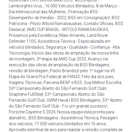
essenciais com seu blindado BSS
,
#BSSrepost -
Lamborghini Urus.
,
16.000 Veículos Blindados
,
8 de Março -
Dia Internacional das Mulheres.
,
Premiação BSS -
Desempenho de Vendas - 2022
,
BSS em Consignação!
,
BSS
Patrocina - Piloto Witold Ramasauskas
,
Contato Oficiais
,
BSS
Destaca!
,
AMG CUP BRASIL - WITOLD RAMASAUSKAS
,
Prezamos pela Excelência
,
Maio Amarelo
,
Land Rover
Defender 110S
,
Assistência Técnica - Especializada em
veículos blindados
,
Segurança - Qualidade - Confiança - Alta
Tecnologia
,
Inícios das obras de ampliação da nossa linha
de montagem
,
3ª etapa da AMG Cup 2023
,
Avanço na
execução das obras de ampliação da BSS Blindagens
,
revisão de blindagem
,
Paolo Brandizzi pelo 1º lugar na VII
Etapa do Grand Prix Fedecat de FAN32
,
Feliz dia dos pais
,
Viagens Técnicas
,
Parceria BEXP e BSS
,
Sua Melhor Escolha
,
53º Campeonato Aberto do São Fernando Golf Club!
,
Graphene FullSteel
,
53º Campeonato Aberto do São
Fernando Golf Club
,
GWM Haval | BSS Blindagens
,
53º Aberto
do São Fernando Golf Club - Foi um grande sucesso!
,
Porsche Cayenne S 2024
,
Nossa equipe está pronta para
atendê-lo.
,
BSS Blindagens - Assistência Técnica
,
Pesagem
dos veículos
,
17.000 veículos blindados em 16 anos
,
Aproveite este final de ano para realizar a revisão completa de