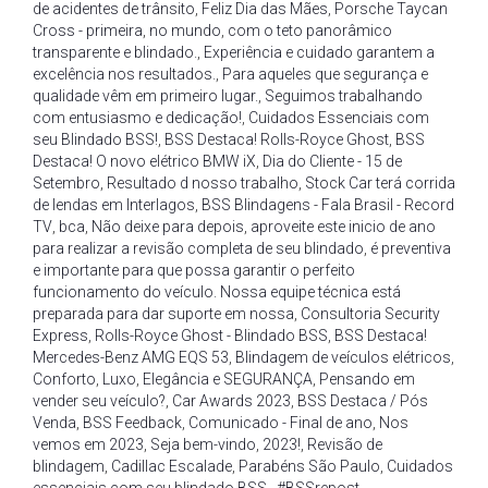
de acidentes de trânsito
,
Feliz Dia das Mães
,
Porsche Taycan
Cross - primeira
,
no mundo
,
com o teto panorâmico
transparente e blindado.
,
Experiência e cuidado garantem a
excelência nos resultados.
,
Para aqueles que segurança e
qualidade vêm em primeiro lugar.
,
Seguimos trabalhando
com entusiasmo e dedicação!
,
Cuidados Essenciais com
seu Blindado BSS!
,
BSS Destaca! Rolls-Royce Ghost
,
BSS
Destaca! O novo elétrico BMW iX
,
Dia do Cliente - 15 de
Setembro
,
Resultado d nosso trabalho
,
Stock Car terá corrida
de lendas em Interlagos
,
BSS Blindagens - Fala Brasil - Record
TV
,
bca
,
Não deixe para depois
,
aproveite este inicio de ano
para realizar a revisão completa de seu blindado
,
é preventiva
e importante para que possa garantir o perfeito
funcionamento do veículo. Nossa equipe técnica está
preparada para dar suporte em nossa
,
Consultoria Security
Express
,
Rolls-Royce Ghost - Blindado BSS
,
BSS Destaca!
Mercedes-Benz AMG EQS 53
,
Blindagem de veículos elétricos
,
Conforto
,
Luxo
,
Elegância e SEGURANÇA
,
Pensando em
vender seu veículo?
,
Car Awards 2023
,
BSS Destaca / Pós
Venda
,
BSS Feedback
,
Comunicado - Final de ano
,
Nos
vemos em 2023
,
Seja bem-vindo
,
2023!
,
Revisão de
blindagem
,
Cadillac Escalade
,
Parabéns São Paulo
,
Cuidados