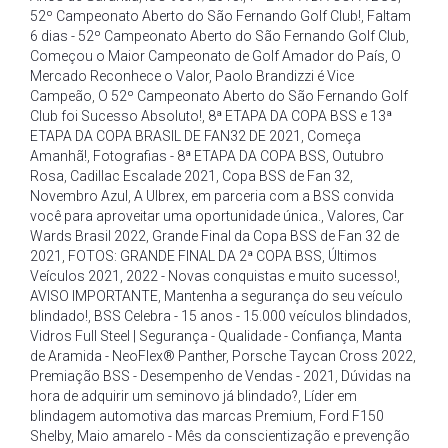
52º Campeonato Aberto do São Fernando Golf Club!
,
Faltam
6 dias - 52º Campeonato Aberto do São Fernando Golf Club
,
Começou o Maior Campeonato de Golf Amador do País
,
O
Mercado Reconhece o Valor
,
Paolo Brandizzi é Vice
Campeão
,
O 52º Campeonato Aberto do São Fernando Golf
Club foi Sucesso Absoluto!
,
8ª ETAPA DA COPA BSS e 13ª
ETAPA DA COPA BRASIL DE FAN32 DE 2021
,
Começa
Amanhã!
,
Fotografias - 8ª ETAPA DA COPA BSS
,
Outubro
Rosa
,
Cadillac Escalade 2021
,
Copa BSS de Fan 32
,
Novembro Azul
,
A Ulbrex
,
em parceria com a BSS convida
você para aproveitar uma oportunidade única.
,
Valores
,
Car
Wards Brasil 2022
,
Grande Final da Copa BSS de Fan 32 de
2021
,
FOTOS: GRANDE FINAL DA 2ª COPA BSS
,
Últimos
Veículos 2021
,
2022 - Novas conquistas e muito sucesso!
,
AVISO IMPORTANTE
,
Mantenha a segurança do seu veículo
blindado!
,
BSS Celebra - 15 anos - 15.000 veículos blindados
,
Vidros Full Steel | Segurança - Qualidade - Confiança
,
Manta
de Aramida - NeoFlex® Panther
,
Porsche Taycan Cross 2022
,
Premiação BSS - Desempenho de Vendas - 2021
,
Dúvidas na
hora de adquirir um seminovo já blindado?
,
Líder em
blindagem automotiva das marcas Premium
,
Ford F150
Shelby
,
Maio amarelo - Mês da conscientização e prevenção