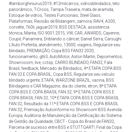
#lamborghiniurus2019
,
#12milcarros
,
vidrosblindados
,
teto
panorâmico
,
T-Cross
,
Tampa Traseira
,
mata de aramida
,
Estoque de vidros
,
Testes Funcionais
,
Steel Glass
,
Plataformas
,
Revisão de Blidangem
,
zamora
,
RAV4
,
A200
,
corvette
,
760li
,
jaguar2019
,
BSS DESTACA
,
assistencia
técnica
,
Manta
,
ISO 9001:2015
,
VW
,
CAR
,
AWARDS
,
Cayenne
,
Coupé
,
Panamera
,
Driblando o câncer
,
Daniel Serra
,
Carsughi
L'Auto Preferita
,
atendimento
,
13000
,
viagens
,
Regularize seu
blindado
,
PREMIAÇÃO
,
Copa BSS FAN32 2020
,
funcionamento
,
gt63
,
AutoMotor
,
Aston Martin
,
Depoimentos
,
Showrooom
,
live
,
cctsp
,
CARRO BLINDADO
,
FAN32
,
Fala
Brasil
,
feedback
,
Mercado de Blindados
,
4ª ETAPA COPA BSS
FAN 32 E COPA BRASIL
,
Copa BSS
,
Regularize seu veículo
blindado urgente
,
ETAPA
,
WARZONE BRAZIL
,
vacina
,
BSS
Blindagens e CAR Magazine
,
dia do cliente
,
etron
,
8ª ETAPA
COPA BSS E COPA BRASIL FAN 32
,
9ª ETAPA COPA BSS E
COPA BRASIL FAN 32
,
10ª ETAPA COPA BSS E COPA BRASIL
FAN 32
,
Resultado da 11ª ETAPA COPA BSS E COPA BRASIL
FAN 32
,
Premiação Autoinforme no Showroom BSS Avenida
Europa
,
Auditoria de Manutenção da Certificação do Sistema
de Gestão da Qualidade
,
CBCT - Copa do Brasil de FAN32
,
Parceria de sucesso entre BSS e STUTTGART!
,
Final da Copa