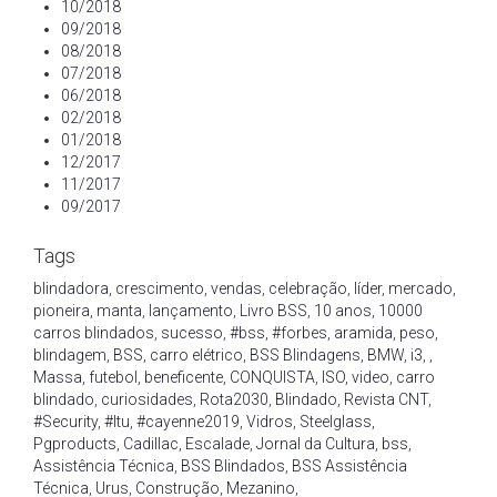
10/2018
09/2018
08/2018
07/2018
06/2018
02/2018
01/2018
12/2017
11/2017
09/2017
Tags
blindadora
,
crescimento
,
vendas
,
celebração
,
líder
,
mercado
,
pioneira
,
manta
,
lançamento
,
Livro BSS
,
10 anos
,
10000
carros blindados
,
sucesso
,
#bss
,
#forbes
,
aramida
,
peso
,
blindagem
,
BSS
,
carro elétrico
,
BSS Blindagens
,
BMW
,
i3
,
,
Massa
,
futebol
,
beneficente
,
CONQUISTA
,
ISO
,
video
,
carro
blindado
,
curiosidades
,
Rota2030
,
Blindado
,
Revista CNT
,
#Security
,
#Itu
,
#cayenne2019
,
Vidros
,
Steelglass
,
Pgproducts
,
Cadillac
,
Escalade
,
Jornal da Cultura
,
bss
,
Assistência Técnica
,
BSS Blindados
,
BSS Assistência
Técnica
,
Urus
,
Construção
,
Mezanino
,