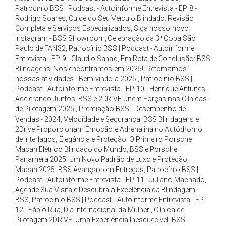
Patrocínio BSS | Podcast - Autoinforme Entrevista - EP. 8 -
Rodrigo Soares
,
Cuide do Seu Veículo Blindado: Revisão
Completa e Serviços Especializados
,
Siga nosso novo
Instagram - BSS Showroom
,
Celebração da 3ª Copa São
Paulo de FAN32
,
Patrocínio BSS | Podcast - Autoinforme
Entrevista - EP. 9 - Claudio Sahad
,
Em Rota de Conclusão: BSS
Blindagens
,
Nos encontramos em 2025!
,
Retomamos
nossas atividades - Bem-vindo a 2025!
,
Patrocínio BSS |
Podcast - Autoinforme Entrevista - EP. 10 - Henrique Antunes
,
Acelerando Juntos: BSS e 2DRIVE Unem Forças nas Clínicas
de Pilotagem 2025!
,
Premiação BSS - Desempenho de
Vendas - 2024
,
Velocidade e Segurança: BSS Blindagens e
2Drive Proporcionam Emoção e Adrenalina no Autódromo
de Interlagos
,
Elegância e Proteção: O Primeiro Porsche
Macan Elétrico Blindado do Mundo
,
BSS e Porsche
Panamera 2025: Um Novo Padrão de Luxo e Proteção
,
Macan 2025: BSS Avança com Entregas
,
Patrocínio BSS |
Podcast - Autoinforme Entrevista - EP. 11 - Juliano Machado
,
Agende Sua Visita e Descubra a Excelência da Blindagem
BSS
,
Patrocínio BSS | Podcast - Autoinforme Entrevista - EP.
12 - Fábio Rua
,
Dia Internacional da Mulher!
,
Clínica de
Pilotagem 2DRIVE: Uma Experiência Inesquecível
,
BSS