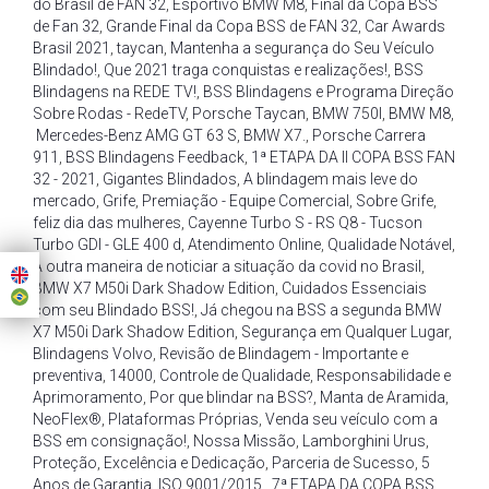
do Brasil de FAN 32
,
Esportivo BMW M8
,
Final da Copa BSS
de Fan 32
,
Grande Final da Copa BSS de FAN 32
,
Car Awards
Brasil 2021
,
taycan
,
Mantenha a segurança do Seu Veículo
Blindado!
,
Que 2021 traga conquistas e realizações!
,
BSS
Blindagens na REDE TV!
,
BSS Blindagens e Programa Direção
Sobre Rodas - RedeTV
,
Porsche Taycan
,
BMW 750I
,
BMW M8
,
Mercedes-Benz AMG GT 63 S
,
BMW X7.
,
Porsche Carrera
911
,
BSS Blindagens Feedback
,
1ª ETAPA DA II COPA BSS FAN
32 - 2021
,
Gigantes Blindados
,
A blindagem mais leve do
mercado
,
Grife
,
Premiação - Equipe Comercial
,
Sobre Grife
,
feliz dia das mulheres
,
Cayenne Turbo S - RS Q8 - Tucson
Turbo GDI - GLE 400 d
,
Atendimento Online
,
Qualidade Notável
,
A outra maneira de noticiar a situação da covid no Brasil
,
BMW X7 M50i Dark Shadow Edition
,
Cuidados Essenciais
com seu Blindado BSS!
,
Já chegou na BSS a segunda BMW
X7 M50i Dark Shadow Edition
,
Segurança em Qualquer Lugar
,
Blindagens Volvo
,
Revisão de Blindagem - Importante e
preventiva
,
14000
,
Controle de Qualidade
,
Responsabilidade e
Aprimoramento
,
Por que blindar na BSS?
,
Manta de Aramida
,
NeoFlex®
,
Plataformas Próprias
,
Venda seu veículo com a
BSS em consignação!
,
Nossa Missão
,
Lamborghini Urus
,
Proteção
,
Excelência e Dedicação
,
Parceria de Sucesso
,
5
Anos de Garantia
,
ISO 9001/2015.
,
7ª ETAPA DA COPA BSS
,