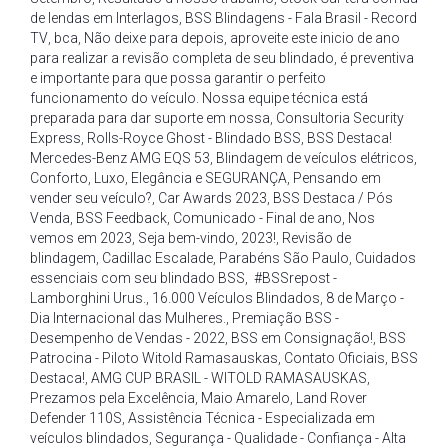
de lendas em Interlagos
,
BSS Blindagens - Fala Brasil - Record
TV
,
bca
,
Não deixe para depois
,
aproveite este inicio de ano
para realizar a revisão completa de seu blindado
,
é preventiva
e importante para que possa garantir o perfeito
funcionamento do veículo. Nossa equipe técnica está
preparada para dar suporte em nossa
,
Consultoria Security
Express
,
Rolls-Royce Ghost - Blindado BSS
,
BSS Destaca!
Mercedes-Benz AMG EQS 53
,
Blindagem de veículos elétricos
,
Conforto
,
Luxo
,
Elegância e SEGURANÇA
,
Pensando em
vender seu veículo?
,
Car Awards 2023
,
BSS Destaca / Pós
Venda
,
BSS Feedback
,
Comunicado - Final de ano
,
Nos
vemos em 2023
,
Seja bem-vindo
,
2023!
,
Revisão de
blindagem
,
Cadillac Escalade
,
Parabéns São Paulo
,
Cuidados
essenciais com seu blindado BSS
,
#BSSrepost -
Lamborghini Urus.
,
16.000 Veículos Blindados
,
8 de Março -
Dia Internacional das Mulheres.
,
Premiação BSS -
Desempenho de Vendas - 2022
,
BSS em Consignação!
,
BSS
Patrocina - Piloto Witold Ramasauskas
,
Contato Oficiais
,
BSS
Destaca!
,
AMG CUP BRASIL - WITOLD RAMASAUSKAS
,
Prezamos pela Excelência
,
Maio Amarelo
,
Land Rover
Defender 110S
,
Assistência Técnica - Especializada em
veículos blindados
,
Segurança - Qualidade - Confiança - Alta