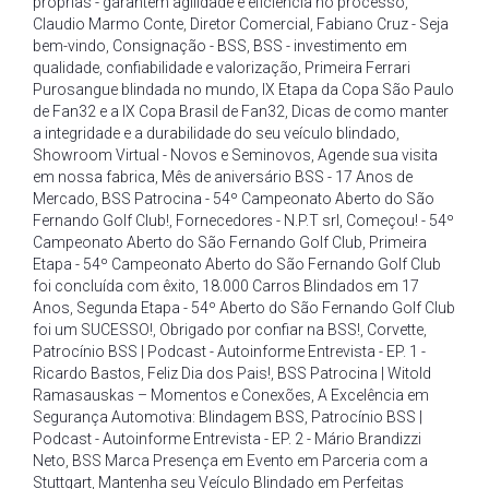
próprias - garantem agilidade e eficiência no processo
,
Claudio Marmo Conte
,
Diretor Comercial
,
Fabiano Cruz - Seja
bem-vindo
,
Consignação - BSS
,
BSS - investimento em
qualidade
,
confiabilidade e valorização
,
Primeira Ferrari
Purosangue blindada no mundo
,
IX Etapa da Copa São Paulo
de Fan32 e a IX Copa Brasil de Fan32
,
Dicas de como manter
a integridade e a durabilidade do seu veículo blindado
,
Showroom Virtual - Novos e Seminovos
,
Agende sua visita
em nossa fabrica
,
Mês de aniversário BSS - 17 Anos de
Mercado
,
BSS Patrocina - 54º Campeonato Aberto do São
Fernando Golf Club!
,
Fornecedores - N.P.T srl
,
Começou! - 54º
Campeonato Aberto do São Fernando Golf Club
,
Primeira
Etapa - 54º Campeonato Aberto do São Fernando Golf Club
foi concluída com êxito
,
18.000 Carros Blindados em 17
Anos
,
Segunda Etapa - 54º Aberto do São Fernando Golf Club
foi um SUCESSO!
,
Obrigado por confiar na BSS!
,
Corvette
,
Patrocínio BSS | Podcast - Autoinforme Entrevista - EP. 1 -
Ricardo Bastos
,
Feliz Dia dos Pais!
,
BSS Patrocina | Witold
Ramasauskas – Momentos e Conexões
,
A Excelência em
Segurança Automotiva: Blindagem BSS
,
Patrocínio BSS |
Podcast - Autoinforme Entrevista - EP. 2 - Mário Brandizzi
Neto
,
BSS Marca Presença em Evento em Parceria com a
Stuttgart
,
Mantenha seu Veículo Blindado em Perfeitas