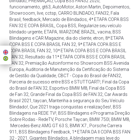
blindado
,
PREMIAÇÃO
,
Copa BSS FAN32 2020
,
funcionamento
,
gt63
,
AutoMotor
,
Aston Martin
,
Depoimentos
,
Showrooom
,
live
,
cctsp
,
CARRO BLINDADO
,
FAN32
,
Fala
Brasil
,
feedback
,
Mercado de Blindados
,
4ª ETAPA COPA BSS
FAN 32 E COPA BRASIL
,
Copa BSS
,
Regularize seu veículo
blindado urgente
,
ETAPA
,
WARZONE BRAZIL
,
vacina
,
BSS
Blindagens e CAR Magazine
,
dia do cliente
,
etron
,
8ª ETAPA
COPA BSS E COPA BRASIL FAN 32
,
9ª ETAPA COPA BSS E
COPA BRASIL FAN 32
,
10ª ETAPA COPA BSS E COPA BRASIL
FAN 32
,
Resultado da 11ª ETAPA COPA BSS E COPA BRASIL
FAN 32
,
Premiação Autoinforme no Showroom BSS Avenida
Europa
,
Auditoria de Manutenção da Certificação do Sistema
de Gestão da Qualidade
,
CBCT - Copa do Brasil de FAN32
,
Parceria de sucesso entre BSS e STUTTGART!
,
Final da Copa
do Brasil de FAN 32
,
Esportivo BMW M8
,
Final da Copa BSS
de Fan 32
,
Grande Final da Copa BSS de FAN 32
,
Car Awards
Brasil 2021
,
taycan
,
Mantenha a segurança do Seu Veículo
Blindado!
,
Que 2021 traga conquistas e realizações!
,
BSS
Blindagens na REDE TV!
,
BSS Blindagens e Programa Direção
Sobre Rodas - RedeTV
,
Porsche Taycan
,
BMW 750I
,
BMW M8
,
Mercedes-Benz AMG GT 63 S
,
BMW X7.
,
Porsche Carrera
911
,
BSS Blindagens Feedback
,
1ª ETAPA DA II COPA BSS FAN
32 - 2021
,
Gigantes Blindados
,
A blindagem mais leve do