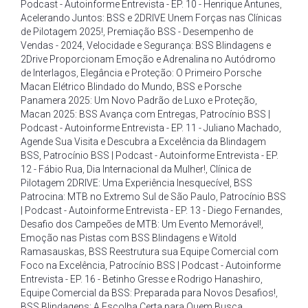
Podcast - Autoinforme Entrevista - EP. 10 - Henrique Antunes
,
Acelerando Juntos: BSS e 2DRIVE Unem Forças nas Clínicas
de Pilotagem 2025!
,
Premiação BSS - Desempenho de
Vendas - 2024
,
Velocidade e Segurança: BSS Blindagens e
2Drive Proporcionam Emoção e Adrenalina no Autódromo
de Interlagos
,
Elegância e Proteção: O Primeiro Porsche
Macan Elétrico Blindado do Mundo
,
BSS e Porsche
Panamera 2025: Um Novo Padrão de Luxo e Proteção
,
Macan 2025: BSS Avança com Entregas
,
Patrocínio BSS |
Podcast - Autoinforme Entrevista - EP. 11 - Juliano Machado
,
Agende Sua Visita e Descubra a Excelência da Blindagem
BSS
,
Patrocínio BSS | Podcast - Autoinforme Entrevista - EP.
12 - Fábio Rua
,
Dia Internacional da Mulher!
,
Clínica de
Pilotagem 2DRIVE: Uma Experiência Inesquecível
,
BSS
Patrocina: MTB no Extremo Sul de São Paulo
,
Patrocínio BSS
| Podcast - Autoinforme Entrevista - EP. 13 - Diego Fernandes
,
Desafio dos Campeões de MTB: Um Evento Memorável!
,
Emoção nas Pistas com BSS Blindagens e Witold
Ramasauskas
,
BSS Reestrutura sua Equipe Comercial com
Foco na Excelência
,
Patrocínio BSS | Podcast - Autoinforme
Entrevista - EP. 16 - Betinho Gresse e Rodrigo Hanashiro
,
Equipe Comercial da BSS: Preparada para Novos Desafios!
,
BSS Blindagens: A Escolha Certa para Quem Busca