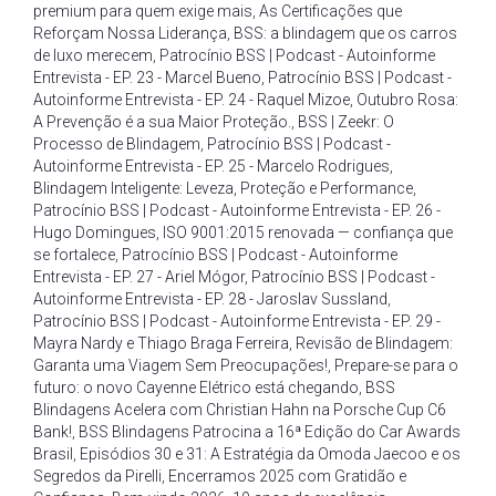
premium para quem exige mais
,
As Certificações que
Reforçam Nossa Liderança
,
BSS: a blindagem que os carros
de luxo merecem
,
Patrocínio BSS | Podcast - Autoinforme
Entrevista - EP. 23 - Marcel Bueno
,
Patrocínio BSS | Podcast -
Autoinforme Entrevista - EP. 24 - Raquel Mizoe
,
Outubro Rosa:
A Prevenção é a sua Maior Proteção.
,
BSS | Zeekr: O
Processo de Blindagem
,
Patrocínio BSS | Podcast -
Autoinforme Entrevista - EP. 25 - Marcelo Rodrigues
,
Blindagem Inteligente: Leveza
,
Proteção e Performance
,
Patrocínio BSS | Podcast - Autoinforme Entrevista - EP. 26 -
Hugo Domingues
,
ISO 9001:2015 renovada — confiança que
se fortalece
,
Patrocínio BSS | Podcast - Autoinforme
Entrevista - EP. 27 - Ariel Mógor
,
Patrocínio BSS | Podcast -
Autoinforme Entrevista - EP. 28 - Jaroslav Sussland
,
Patrocínio BSS | Podcast - Autoinforme Entrevista - EP. 29 -
Mayra Nardy e Thiago Braga Ferreira
,
Revisão de Blindagem:
Garanta uma Viagem Sem Preocupações!
,
Prepare-se para o
futuro: o novo Cayenne Elétrico está chegando
,
BSS
Blindagens Acelera com Christian Hahn na Porsche Cup C6
Bank!
,
BSS Blindagens Patrocina a 16ª Edição do Car Awards
Brasil
,
Episódios 30 e 31: A Estratégia da Omoda Jaecoo e os
Segredos da Pirelli
,
Encerramos 2025 com Gratidão e