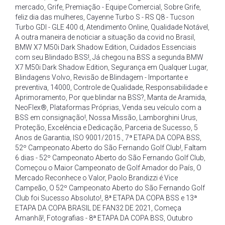
mercado
,
Grife
,
Premiação - Equipe Comercial
,
Sobre Grife
,
feliz dia das mulheres
,
Cayenne Turbo S - RS Q8 - Tucson
Turbo GDI - GLE 400 d
,
Atendimento Online
,
Qualidade Notável
,
A outra maneira de noticiar a situação da covid no Brasil
,
BMW X7 M50i Dark Shadow Edition
,
Cuidados Essenciais
com seu Blindado BSS!
,
Já chegou na BSS a segunda BMW
X7 M50i Dark Shadow Edition
,
Segurança em Qualquer Lugar
,
Blindagens Volvo
,
Revisão de Blindagem - Importante e
preventiva
,
14000
,
Controle de Qualidade
,
Responsabilidade e
Aprimoramento
,
Por que blindar na BSS?
,
Manta de Aramida
,
NeoFlex®
,
Plataformas Próprias
,
Venda seu veículo com a
BSS em consignação!
,
Nossa Missão
,
Lamborghini Urus
,
Proteção
,
Excelência e Dedicação
,
Parceria de Sucesso
,
5
Anos de Garantia
,
ISO 9001/2015.
,
7ª ETAPA DA COPA BSS
,
52º Campeonato Aberto do São Fernando Golf Club!
,
Faltam
6 dias - 52º Campeonato Aberto do São Fernando Golf Club
,
Começou o Maior Campeonato de Golf Amador do País
,
O
Mercado Reconhece o Valor
,
Paolo Brandizzi é Vice
Campeão
,
O 52º Campeonato Aberto do São Fernando Golf
Club foi Sucesso Absoluto!
,
8ª ETAPA DA COPA BSS e 13ª
ETAPA DA COPA BRASIL DE FAN32 DE 2021
,
Começa
Amanhã!
,
Fotografias - 8ª ETAPA DA COPA BSS
,
Outubro