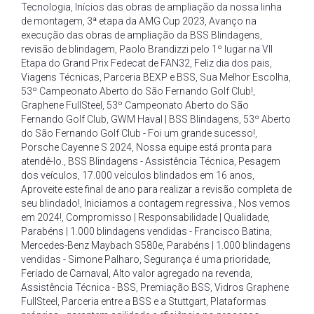
Tecnologia
,
Inícios das obras de ampliação da nossa linha
de montagem
,
3ª etapa da AMG Cup 2023
,
Avanço na
execução das obras de ampliação da BSS Blindagens
,
revisão de blindagem
,
Paolo Brandizzi pelo 1º lugar na VII
Etapa do Grand Prix Fedecat de FAN32
,
Feliz dia dos pais
,
Viagens Técnicas
,
Parceria BEXP e BSS
,
Sua Melhor Escolha
,
53º Campeonato Aberto do São Fernando Golf Club!
,
Graphene FullSteel
,
53º Campeonato Aberto do São
Fernando Golf Club
,
GWM Haval | BSS Blindagens
,
53º Aberto
do São Fernando Golf Club - Foi um grande sucesso!
,
Porsche Cayenne S 2024
,
Nossa equipe está pronta para
atendê-lo.
,
BSS Blindagens - Assistência Técnica
,
Pesagem
dos veículos
,
17.000 veículos blindados em 16 anos
,
Aproveite este final de ano para realizar a revisão completa de
seu blindado!
,
Iniciamos a contagem regressiva.
,
Nos vemos
em 2024!
,
Compromisso | Responsabilidade | Qualidade
,
Parabéns | 1.000 blindagens vendidas - Francisco Batina
,
Mercedes-Benz Maybach S580e
,
Parabéns | 1.000 blindagens
vendidas - Simone Palharo
,
Segurança é uma prioridade
,
Feriado de Carnaval
,
Alto valor agregado na revenda
,
Assistência Técnica - BSS
,
Premiação BSS
,
Vidros Graphene
FullSteel
,
Parceria entre a BSS e a Stuttgart
,
Plataformas