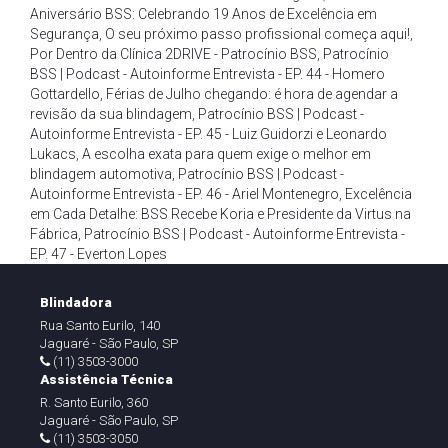
Aniversário BSS: Celebrando 19 Anos de Excelência em
Segurança
,
O seu próximo passo profissional começa aqui!
,
Por Dentro da Clínica 2DRIVE - Patrocínio BSS
,
Patrocínio
BSS | Podcast - Autoinforme Entrevista - EP. 44 - Homero
Gottardello
,
Férias de Julho chegando: é hora de agendar a
revisão da sua blindagem
,
Patrocínio BSS | Podcast -
Autoinforme Entrevista - EP. 45 - Luiz Guidorzi e Leonardo
Lukacs
,
A escolha exata para quem exige o melhor em
blindagem automotiva
,
Patrocínio BSS | Podcast -
Autoinforme Entrevista - EP. 46 - Ariel Montenegro
,
Excelência
em Cada Detalhe: BSS Recebe Koria e Presidente da Virtus na
Fábrica
,
Patrocínio BSS | Podcast - Autoinforme Entrevista -
EP. 47 - Everton Lopes
Blindadora
Rua Santo Eurilo, 140
Jaguaré - São Paulo, SP
(11) 3503-3000
Assistência Técnica
R. Santo Eurilo, 360
Jaguaré - São Paulo, SP
(11) 3503-3050