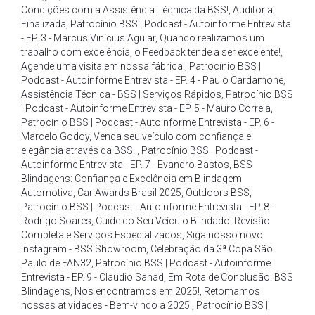
Condições com a Assistência Técnica da BSS!
,
Auditoria
Finalizada
,
Patrocínio BSS | Podcast - Autoinforme Entrevista
- EP. 3 - Marcus Vinícius Aguiar
,
Quando realizamos um
trabalho com excelência
,
o Feedback tende a ser excelente!
,
Agende uma visita em nossa fábrica!
,
Patrocínio BSS |
Podcast - Autoinforme Entrevista - EP. 4 - Paulo Cardamone
,
Assistência Técnica - BSS | Serviços Rápidos
,
Patrocínio BSS
| Podcast - Autoinforme Entrevista - EP. 5 - Mauro Correia
,
Patrocínio BSS | Podcast - Autoinforme Entrevista - EP. 6 -
Marcelo Godoy
,
Venda seu veículo com confiança e
elegância através da BSS!
,
Patrocínio BSS | Podcast -
Autoinforme Entrevista - EP. 7 - Evandro Bastos
,
BSS
Blindagens: Confiança e Excelência em Blindagem
Automotiva
,
Car Awards Brasil 2025
,
Outdoors BSS
,
Patrocínio BSS | Podcast - Autoinforme Entrevista - EP. 8 -
Rodrigo Soares
,
Cuide do Seu Veículo Blindado: Revisão
Completa e Serviços Especializados
,
Siga nosso novo
Instagram - BSS Showroom
,
Celebração da 3ª Copa São
Paulo de FAN32
,
Patrocínio BSS | Podcast - Autoinforme
Entrevista - EP. 9 - Claudio Sahad
,
Em Rota de Conclusão: BSS
Blindagens
,
Nos encontramos em 2025!
,
Retomamos
nossas atividades - Bem-vindo a 2025!
,
Patrocínio BSS |