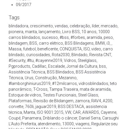
09/2017
Tags
blindadora
,
crescimento
,
vendas
,
celebração
,
líder
,
mercado
,
pioneira
,
manta
,
lançamento
,
Livro BSS
,
10 anos
,
10000
carros blindados
,
sucesso
,
#bss
,
#forbes
,
aramida
,
peso
,
blindagem
,
BSS
,
carro elétrico
,
BSS Blindagens
,
BMW
,
i3
,
,
Massa
,
futebol
,
beneficente
,
CONQUISTA
,
ISO
,
video
,
carro
blindado
,
curiosidades
,
Rota2030
,
Blindado
,
Revista CNT
,
#Security
,
#Itu
,
#cayenne2019
,
Vidros
,
Steelglass
,
Pgproducts
,
Cadillac
,
Escalade
,
Jornal da Cultura
,
bss
,
Assistência Técnica
,
BSS Blindados
,
BSS Assistência
Técnica
,
Urus
,
Construção
,
Mezanino
,
#lamborghiniurus2019
,
#12milcarros
,
vidrosblindados
,
teto
panorâmico
,
T-Cross
,
Tampa Traseira
,
mata de aramida
,
Estoque de vidros
,
Testes Funcionais
,
Steel Glass
,
Plataformas
,
Revisão de Blidangem
,
zamora
,
RAV4
,
A200
,
corvette
,
760li
,
jaguar2019
,
BSS DESTACA
,
assistencia
técnica
,
Manta
,
ISO 9001:2015
,
VW
,
CAR
,
AWARDS
,
Cayenne
,
Coupé
,
Panamera
,
Driblando o câncer
,
Daniel Serra
,
Carsughi
L'Auto Preferita
,
atendimento
,
13000
,
viagens
,
Regularize seu