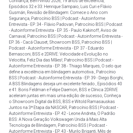
Confiança
,
Bem-vindo 2026
,
19 anos de excelência
,
Episódios 32 e 33: Henrique Sampaio
,
Luis Curi e Flávio
Gusmán
,
Revisão de Blindagem: Comece o Ano com
Segurança
,
Patrocínio BSS | Podcast - Autoinforme
Entrevista - EP. 34 - Flávio Padovan
,
Patrocínio BSS | Podcast
- Autoinforme Entrevista - EP. 35 - Paulo Kakinoff
,
Aviso de
Carnaval
,
Patrocínio BSS | Podcast - Autoinforme Entrevista -
EP. 36 - Cacá Clauset
,
Showroom BSS
,
Patrocínio BSS |
Podcast - Autoinforme Entrevista - EP. 37 - Eduardo
Bernasconi
,
BSS e 2DRIVE: Velocidade e Evolução no
Velocitta
,
Feliz Dia das Mães!
,
Patrocínio BSS | Podcast -
Autoinforme Entrevista - EP. 38 - Thiago Marques
,
O selo que
define a excelência em blindagem automotiva.
,
Patrocínio
BSS | Podcast - Autoinforme Entrevista - EP. 39 - Diego Borghi
,
A BSS Blindagens deseja um excelente feriado.
,
Episódios 40
e 41: Boris Feldman e Felipe Daemon
,
BSS e Clínica 2DRIVE
aceleram juntas em mais uma edição de sucesso
,
Conheça
o Showroom Digital da BSS
,
BSS e Witold Ramasauskas
Juntos na 3ª Etapa da NASCAR
,
Patrocínio BSS | Podcast -
Autoinforme Entrevista - EP. 42 - Leone Andreta
,
O Padrão
BSS: A Nova Geração Volkswagen Unida à Mais Alta
Tecnologia de Blindagem
,
Patrocínio BSS | Podcast -
Autoinforme Entrevista - EP. 43 - Murilo Briganti
,
Mês de