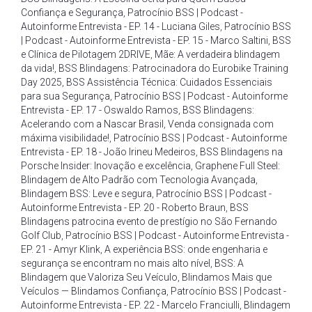
Confiança e Segurança
,
Patrocínio BSS | Podcast -
Autoinforme Entrevista - EP. 14 - Luciana Giles
,
Patrocínio BSS
| Podcast - Autoinforme Entrevista - EP. 15 - Marco Saltini
,
BSS
e Clínica de Pilotagem 2DRIVE
,
Mãe: A verdadeira blindagem
da vida!
,
BSS Blindagens: Patrocinadora do Eurobike Training
Day 2025
,
BSS Assistência Técnica: Cuidados Essenciais
para sua Segurança
,
Patrocínio BSS | Podcast - Autoinforme
Entrevista - EP. 17 - Oswaldo Ramos
,
BSS Blindagens:
Acelerando com a Nascar Brasil
,
Venda consignada com
máxima visibilidade!
,
Patrocínio BSS | Podcast - Autoinforme
Entrevista - EP. 18 - João Irineu Medeiros
,
BSS Blindagens na
Porsche Insider: Inovação e excelência
,
Graphene Full Steel:
Blindagem de Alto Padrão com Tecnologia Avançada
,
Blindagem BSS: Leve e segura
,
Patrocínio BSS | Podcast -
Autoinforme Entrevista - EP. 20 - Roberto Braun
,
BSS
Blindagens patrocina evento de prestígio no São Fernando
Golf Club
,
Patrocínio BSS | Podcast - Autoinforme Entrevista -
EP. 21 - Amyr Klink
,
A experiência BSS: onde engenharia e
segurança se encontram no mais alto nível
,
BSS: A
Blindagem que Valoriza Seu Veículo
,
Blindamos Mais que
Veículos — Blindamos Confiança
,
Patrocínio BSS | Podcast -
Autoinforme Entrevista - EP. 22 - Marcelo Franciulli
,
Blindagem