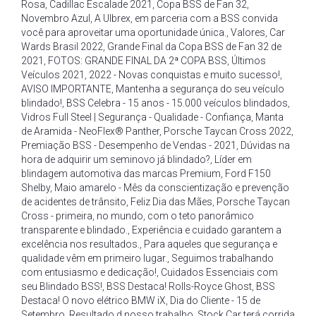
Rosa
,
Cadillac Escalade 2021
,
Copa BSS de Fan 32
,
Novembro Azul
,
A Ulbrex
,
em parceria com a BSS convida
você para aproveitar uma oportunidade única.
,
Valores
,
Car
Wards Brasil 2022
,
Grande Final da Copa BSS de Fan 32 de
2021
,
FOTOS: GRANDE FINAL DA 2ª COPA BSS
,
Últimos
Veículos 2021
,
2022 - Novas conquistas e muito sucesso!
,
AVISO IMPORTANTE
,
Mantenha a segurança do seu veículo
blindado!
,
BSS Celebra - 15 anos - 15.000 veículos blindados
,
Vidros Full Steel | Segurança - Qualidade - Confiança
,
Manta
de Aramida - NeoFlex® Panther
,
Porsche Taycan Cross 2022
,
Premiação BSS - Desempenho de Vendas - 2021
,
Dúvidas na
hora de adquirir um seminovo já blindado?
,
Líder em
blindagem automotiva das marcas Premium
,
Ford F150
Shelby
,
Maio amarelo - Mês da conscientização e prevenção
de acidentes de trânsito
,
Feliz Dia das Mães
,
Porsche Taycan
Cross - primeira
,
no mundo
,
com o teto panorâmico
transparente e blindado.
,
Experiência e cuidado garantem a
excelência nos resultados.
,
Para aqueles que segurança e
qualidade vêm em primeiro lugar.
,
Seguimos trabalhando
com entusiasmo e dedicação!
,
Cuidados Essenciais com
seu Blindado BSS!
,
BSS Destaca! Rolls-Royce Ghost
,
BSS
Destaca! O novo elétrico BMW iX
,
Dia do Cliente - 15 de
Setembro
,
Resultado d nosso trabalho
,
Stock Car terá corrida