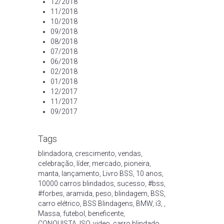
12/2018
11/2018
10/2018
09/2018
08/2018
07/2018
06/2018
02/2018
01/2018
12/2017
11/2017
09/2017
Tags
blindadora
,
crescimento
,
vendas
,
celebração
,
líder
,
mercado
,
pioneira
,
manta
,
lançamento
,
Livro BSS
,
10 anos
,
10000 carros blindados
,
sucesso
,
#bss
,
#forbes
,
aramida
,
peso
,
blindagem
,
BSS
,
carro elétrico
,
BSS Blindagens
,
BMW
,
i3
,
,
Massa
,
futebol
,
beneficente
,
CONQUISTA
,
ISO
,
video
,
carro blindado
,