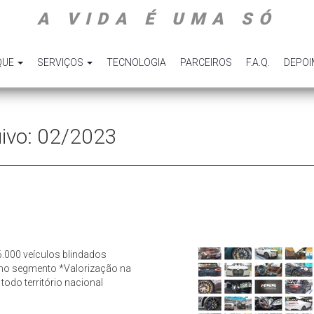
A VIDA É UMA SÓ
QUE
SERVIÇOS
TECNOLOGIA
PARCEIROS
F.A.Q.
DEPO
quivo: 02/2023
.000 veículos blindados
o no segmento *Valorização na
odo território nacional