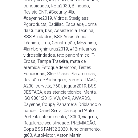
curiosidades
,
Rota2030
,
Blindado
,
Revista CNT
,
#Security
,
#Itu
,
#cayenne2019
,
Vidros
,
Steelglass
,
Pgproducts
,
Cadillac
,
Escalade
,
Jornal
da Cultura
,
bss
,
Assistência Técnica
,
BSS Blindados
,
BSS Assistência
Técnica
,
Urus
,
Construção
,
Mezanino
,
#lamborghiniurus2019
,
#12milcarros
,
vidrosblindados
,
teto panorâmico
,
T-
Cross
,
Tampa Traseira
,
mata de
aramida
,
Estoque de vidros
,
Testes
Funcionais
,
Steel Glass
,
Plataformas
,
Revisão de Blidangem
,
zamora
,
RAV4
,
A200
,
corvette
,
760li
,
jaguar2019
,
BSS
DESTACA
,
assistencia técnica
,
Manta
,
ISO 9001:2015
,
VW
,
CAR
,
AWARDS
,
Cayenne
,
Coupé
,
Panamera
,
Driblando o
câncer
,
Daniel Serra
,
Carsughi L'Auto
Preferita
,
atendimento
,
13000
,
viagens
,
Regularize seu blindado
,
PREMIAÇÃO
,
Copa BSS FAN32 2020
,
funcionamento
,
gt63
,
AutoMotor
,
Aston Martin
,