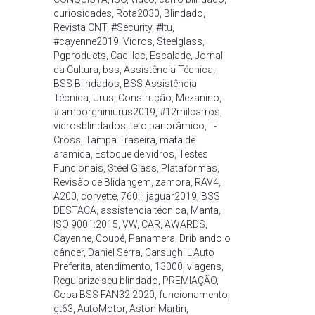
curiosidades
,
Rota2030
,
Blindado
,
Revista CNT
,
#Security
,
#Itu
,
#cayenne2019
,
Vidros
,
Steelglass
,
Pgproducts
,
Cadillac
,
Escalade
,
Jornal
da Cultura
,
bss
,
Assistência Técnica
,
BSS Blindados
,
BSS Assistência
Técnica
,
Urus
,
Construção
,
Mezanino
,
#lamborghiniurus2019
,
#12milcarros
,
vidrosblindados
,
teto panorâmico
,
T-
Cross
,
Tampa Traseira
,
mata de
aramida
,
Estoque de vidros
,
Testes
Funcionais
,
Steel Glass
,
Plataformas
,
Revisão de Blidangem
,
zamora
,
RAV4
,
A200
,
corvette
,
760li
,
jaguar2019
,
BSS
DESTACA
,
assistencia técnica
,
Manta
,
ISO 9001:2015
,
VW
,
CAR
,
AWARDS
,
Cayenne
,
Coupé
,
Panamera
,
Driblando o
câncer
,
Daniel Serra
,
Carsughi L'Auto
Preferita
,
atendimento
,
13000
,
viagens
,
Regularize seu blindado
,
PREMIAÇÃO
,
Copa BSS FAN32 2020
,
funcionamento
,
gt63
,
AutoMotor
,
Aston Martin
,