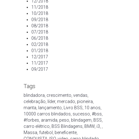
12/2018
11/2018
10/2018
09/2018
08/2018
07/2018
06/2018
02/2018
01/2018
12/2017
11/2017
09/2017
Tags
blindadora
,
crescimento
,
vendas
,
celebração
,
líder
,
mercado
,
pioneira
,
manta
,
lançamento
,
Livro BSS
,
10 anos
,
10000 carros blindados
,
sucesso
,
#bss
,
#forbes
,
aramida
,
peso
,
blindagem
,
BSS
,
carro elétrico
,
BSS Blindagens
,
BMW
,
i3
,
,
Massa
,
futebol
,
beneficente
,
CONQUISTA
,
ISO
,
video
,
carro blindado
,