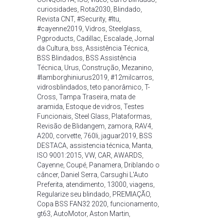
curiosidades
,
Rota2030
,
Blindado
,
Revista CNT
,
#Security
,
#Itu
,
#cayenne2019
,
Vidros
,
Steelglass
,
Pgproducts
,
Cadillac
,
Escalade
,
Jornal
da Cultura
,
bss
,
Assistência Técnica
,
BSS Blindados
,
BSS Assistência
Técnica
,
Urus
,
Construção
,
Mezanino
,
#lamborghiniurus2019
,
#12milcarros
,
vidrosblindados
,
teto panorâmico
,
T-
Cross
,
Tampa Traseira
,
mata de
aramida
,
Estoque de vidros
,
Testes
Funcionais
,
Steel Glass
,
Plataformas
,
Revisão de Blidangem
,
zamora
,
RAV4
,
A200
,
corvette
,
760li
,
jaguar2019
,
BSS
DESTACA
,
assistencia técnica
,
Manta
,
ISO 9001:2015
,
VW
,
CAR
,
AWARDS
,
Cayenne
,
Coupé
,
Panamera
,
Driblando o
câncer
,
Daniel Serra
,
Carsughi L'Auto
Preferita
,
atendimento
,
13000
,
viagens
,
Regularize seu blindado
,
PREMIAÇÃO
,
Copa BSS FAN32 2020
,
funcionamento
,
gt63
,
AutoMotor
,
Aston Martin
,