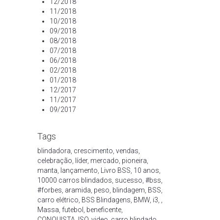
12/2018
11/2018
10/2018
09/2018
08/2018
07/2018
06/2018
02/2018
01/2018
12/2017
11/2017
09/2017
Tags
blindadora
,
crescimento
,
vendas
,
celebração
,
líder
,
mercado
,
pioneira
,
manta
,
lançamento
,
Livro BSS
,
10 anos
,
10000 carros blindados
,
sucesso
,
#bss
,
#forbes
,
aramida
,
peso
,
blindagem
,
BSS
,
carro elétrico
,
BSS Blindagens
,
BMW
,
i3
,
,
Massa
,
futebol
,
beneficente
,
CONQUISTA
,
ISO
,
video
,
carro blindado
,