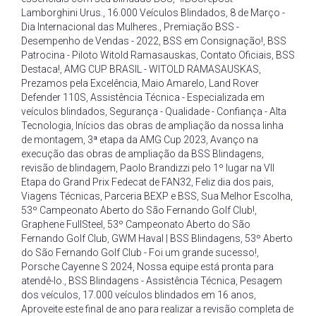
Lamborghini Urus.
,
16.000 Veículos Blindados
,
8 de Março -
Dia Internacional das Mulheres.
,
Premiação BSS -
Desempenho de Vendas - 2022
,
BSS em Consignação!
,
BSS
Patrocina - Piloto Witold Ramasauskas
,
Contato Oficiais
,
BSS
Destaca!
,
AMG CUP BRASIL - WITOLD RAMASAUSKAS
,
Prezamos pela Excelência
,
Maio Amarelo
,
Land Rover
Defender 110S
,
Assistência Técnica - Especializada em
veículos blindados
,
Segurança - Qualidade - Confiança - Alta
Tecnologia
,
Inícios das obras de ampliação da nossa linha
de montagem
,
3ª etapa da AMG Cup 2023
,
Avanço na
execução das obras de ampliação da BSS Blindagens
,
revisão de blindagem
,
Paolo Brandizzi pelo 1º lugar na VII
Etapa do Grand Prix Fedecat de FAN32
,
Feliz dia dos pais
,
Viagens Técnicas
,
Parceria BEXP e BSS
,
Sua Melhor Escolha
,
53º Campeonato Aberto do São Fernando Golf Club!
,
Graphene FullSteel
,
53º Campeonato Aberto do São
Fernando Golf Club
,
GWM Haval | BSS Blindagens
,
53º Aberto
do São Fernando Golf Club - Foi um grande sucesso!
,
Porsche Cayenne S 2024
,
Nossa equipe está pronta para
atendê-lo.
,
BSS Blindagens - Assistência Técnica
,
Pesagem
dos veículos
,
17.000 veículos blindados em 16 anos
,
Aproveite este final de ano para realizar a revisão completa de