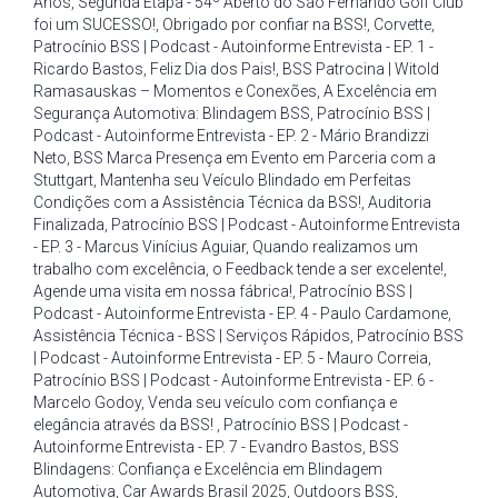
Anos
,
Segunda Etapa - 54º Aberto do São Fernando Golf Club
foi um SUCESSO!
,
Obrigado por confiar na BSS!
,
Corvette
,
Patrocínio BSS | Podcast - Autoinforme Entrevista - EP. 1 -
Ricardo Bastos
,
Feliz Dia dos Pais!
,
BSS Patrocina | Witold
Ramasauskas – Momentos e Conexões
,
A Excelência em
Segurança Automotiva: Blindagem BSS
,
Patrocínio BSS |
Podcast - Autoinforme Entrevista - EP. 2 - Mário Brandizzi
Neto
,
BSS Marca Presença em Evento em Parceria com a
Stuttgart
,
Mantenha seu Veículo Blindado em Perfeitas
Condições com a Assistência Técnica da BSS!
,
Auditoria
Finalizada
,
Patrocínio BSS | Podcast - Autoinforme Entrevista
- EP. 3 - Marcus Vinícius Aguiar
,
Quando realizamos um
trabalho com excelência
,
o Feedback tende a ser excelente!
,
Agende uma visita em nossa fábrica!
,
Patrocínio BSS |
Podcast - Autoinforme Entrevista - EP. 4 - Paulo Cardamone
,
Assistência Técnica - BSS | Serviços Rápidos
,
Patrocínio BSS
| Podcast - Autoinforme Entrevista - EP. 5 - Mauro Correia
,
Patrocínio BSS | Podcast - Autoinforme Entrevista - EP. 6 -
Marcelo Godoy
,
Venda seu veículo com confiança e
elegância através da BSS!
,
Patrocínio BSS | Podcast -
Autoinforme Entrevista - EP. 7 - Evandro Bastos
,
BSS
Blindagens: Confiança e Excelência em Blindagem
Automotiva
,
Car Awards Brasil 2025
,
Outdoors BSS
,