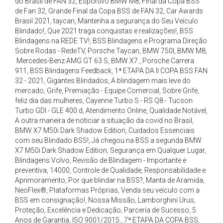
do Brasil de FAN 32
,
Esportivo BMW M8
,
Final da Copa BSS
de Fan 32
,
Grande Final da Copa BSS de FAN 32
,
Car Awards
Brasil 2021
,
taycan
,
Mantenha a segurança do Seu Veículo
Blindado!
,
Que 2021 traga conquistas e realizações!
,
BSS
Blindagens na REDE TV!
,
BSS Blindagens e Programa Direção
Sobre Rodas - RedeTV
,
Porsche Taycan
,
BMW 750I
,
BMW M8
,
Mercedes-Benz AMG GT 63 S
,
BMW X7.
,
Porsche Carrera
911
,
BSS Blindagens Feedback
,
1ª ETAPA DA II COPA BSS FAN
32 - 2021
,
Gigantes Blindados
,
A blindagem mais leve do
mercado
,
Grife
,
Premiação - Equipe Comercial
,
Sobre Grife
,
feliz dia das mulheres
,
Cayenne Turbo S - RS Q8 - Tucson
Turbo GDI - GLE 400 d
,
Atendimento Online
,
Qualidade Notável
,
A outra maneira de noticiar a situação da covid no Brasil
,
BMW X7 M50i Dark Shadow Edition
,
Cuidados Essenciais
com seu Blindado BSS!
,
Já chegou na BSS a segunda BMW
X7 M50i Dark Shadow Edition
,
Segurança em Qualquer Lugar
,
Blindagens Volvo
,
Revisão de Blindagem - Importante e
preventiva
,
14000
,
Controle de Qualidade
,
Responsabilidade e
Aprimoramento
,
Por que blindar na BSS?
,
Manta de Aramida
,
NeoFlex®
,
Plataformas Próprias
,
Venda seu veículo com a
BSS em consignação!
,
Nossa Missão
,
Lamborghini Urus
,
Proteção
,
Excelência e Dedicação
,
Parceria de Sucesso
,
5
Anos de Garantia
,
ISO 9001/2015.
,
7ª ETAPA DA COPA BSS
,