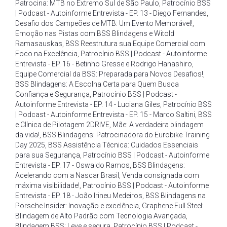
Patrocina: MTB no Extremo Sul de São Paulo
,
Patrocínio BSS
| Podcast - Autoinforme Entrevista - EP. 13 - Diego Fernandes
,
Desafio dos Campeões de MTB: Um Evento Memorável!
,
Emoção nas Pistas com BSS Blindagens e Witold
Ramasauskas
,
BSS Reestrutura sua Equipe Comercial com
Foco na Excelência
,
Patrocínio BSS | Podcast - Autoinforme
Entrevista - EP. 16 - Betinho Gresse e Rodrigo Hanashiro
,
Equipe Comercial da BSS: Preparada para Novos Desafios!
,
BSS Blindagens: A Escolha Certa para Quem Busca
Confiança e Segurança
,
Patrocínio BSS | Podcast -
Autoinforme Entrevista - EP. 14 - Luciana Giles
,
Patrocínio BSS
| Podcast - Autoinforme Entrevista - EP. 15 - Marco Saltini
,
BSS
e Clínica de Pilotagem 2DRIVE
,
Mãe: A verdadeira blindagem
da vida!
,
BSS Blindagens: Patrocinadora do Eurobike Training
Day 2025
,
BSS Assistência Técnica: Cuidados Essenciais
para sua Segurança
,
Patrocínio BSS | Podcast - Autoinforme
Entrevista - EP. 17 - Oswaldo Ramos
,
BSS Blindagens:
Acelerando com a Nascar Brasil
,
Venda consignada com
máxima visibilidade!
,
Patrocínio BSS | Podcast - Autoinforme
Entrevista - EP. 18 - João Irineu Medeiros
,
BSS Blindagens na
Porsche Insider: Inovação e excelência
,
Graphene Full Steel:
Blindagem de Alto Padrão com Tecnologia Avançada
,
Blindagem BSS: Leve e segura
,
Patrocínio BSS | Podcast -