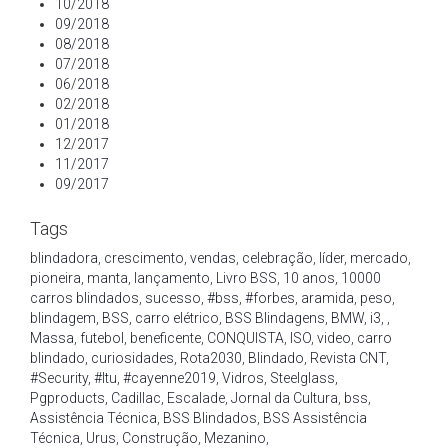
10/2018
09/2018
08/2018
07/2018
06/2018
02/2018
01/2018
12/2017
11/2017
09/2017
Tags
blindadora
,
crescimento
,
vendas
,
celebração
,
líder
,
mercado
,
pioneira
,
manta
,
lançamento
,
Livro BSS
,
10 anos
,
10000
carros blindados
,
sucesso
,
#bss
,
#forbes
,
aramida
,
peso
,
blindagem
,
BSS
,
carro elétrico
,
BSS Blindagens
,
BMW
,
i3
,
,
Massa
,
futebol
,
beneficente
,
CONQUISTA
,
ISO
,
video
,
carro
blindado
,
curiosidades
,
Rota2030
,
Blindado
,
Revista CNT
,
#Security
,
#Itu
,
#cayenne2019
,
Vidros
,
Steelglass
,
Pgproducts
,
Cadillac
,
Escalade
,
Jornal da Cultura
,
bss
,
Assistência Técnica
,
BSS Blindados
,
BSS Assistência
Técnica
,
Urus
,
Construção
,
Mezanino
,