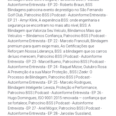
Autoinforme Entrevista - EP. 20 - Roberto Braun
,
BSS
Blindagens patrocina evento de prestígio no São Fernando
Golf Club
,
Patrocínio BSS | Podcast - Autoinforme Entrevista -
EP. 21 - Amyr Klink
,
A experiência BSS: onde engenharia e
segurança se encontram no mais alto nível
,
BSS: A
Blindagem que Valoriza Seu Veículo
,
Blindamos Mais que
Veículos — Blindamos Confiança
,
Patrocínio BSS | Podcast -
Autoinforme Entrevista - EP. 22 - Marcelo Franciulli
,
Blindagem
premium para quem exige mais
,
As Certificações que
Reforçam Nossa Liderança
,
BSS: a blindagem que os carros
de luxo merecem
,
Patrocínio BSS | Podcast - Autoinforme
Entrevista - EP. 23 - Marcel Bueno
,
Patrocínio BSS | Podcast -
Autoinforme Entrevista - EP. 24 - Raquel Mizoe
,
Outubro Rosa:
A Prevenção é a sua Maior Proteção.
,
BSS | Zeekr: O
Processo de Blindagem
,
Patrocínio BSS | Podcast -
Autoinforme Entrevista - EP. 25 - Marcelo Rodrigues
,
Blindagem Inteligente: Leveza
,
Proteção e Performance
,
Patrocínio BSS | Podcast - Autoinforme Entrevista - EP. 26 -
Hugo Domingues
,
ISO 9001:2015 renovada — confiança que
se fortalece
,
Patrocínio BSS | Podcast - Autoinforme
Entrevista - EP. 27 - Ariel Mógor
,
Patrocínio BSS | Podcast -
Autoinforme Entrevista - EP. 28 - Jaroslav Sussland
,