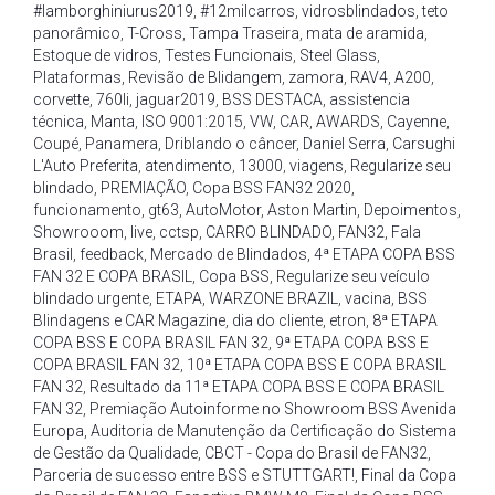
#lamborghiniurus2019
,
#12milcarros
,
vidrosblindados
,
teto
panorâmico
,
T-Cross
,
Tampa Traseira
,
mata de aramida
,
Estoque de vidros
,
Testes Funcionais
,
Steel Glass
,
Plataformas
,
Revisão de Blidangem
,
zamora
,
RAV4
,
A200
,
corvette
,
760li
,
jaguar2019
,
BSS DESTACA
,
assistencia
técnica
,
Manta
,
ISO 9001:2015
,
VW
,
CAR
,
AWARDS
,
Cayenne
,
Coupé
,
Panamera
,
Driblando o câncer
,
Daniel Serra
,
Carsughi
L'Auto Preferita
,
atendimento
,
13000
,
viagens
,
Regularize seu
blindado
,
PREMIAÇÃO
,
Copa BSS FAN32 2020
,
funcionamento
,
gt63
,
AutoMotor
,
Aston Martin
,
Depoimentos
,
Showrooom
,
live
,
cctsp
,
CARRO BLINDADO
,
FAN32
,
Fala
Brasil
,
feedback
,
Mercado de Blindados
,
4ª ETAPA COPA BSS
FAN 32 E COPA BRASIL
,
Copa BSS
,
Regularize seu veículo
blindado urgente
,
ETAPA
,
WARZONE BRAZIL
,
vacina
,
BSS
Blindagens e CAR Magazine
,
dia do cliente
,
etron
,
8ª ETAPA
COPA BSS E COPA BRASIL FAN 32
,
9ª ETAPA COPA BSS E
COPA BRASIL FAN 32
,
10ª ETAPA COPA BSS E COPA BRASIL
FAN 32
,
Resultado da 11ª ETAPA COPA BSS E COPA BRASIL
FAN 32
,
Premiação Autoinforme no Showroom BSS Avenida
Europa
,
Auditoria de Manutenção da Certificação do Sistema
de Gestão da Qualidade
,
CBCT - Copa do Brasil de FAN32
,
Parceria de sucesso entre BSS e STUTTGART!
,
Final da Copa