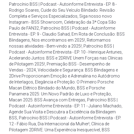
Patrocínio BSS | Podcast - Autoinforme Entrevista - EP. 8 -
Rodrigo Soares
,
Cuide do Seu Veículo Blindado: Revisão
Completa e Serviços Especializados
,
Siga nosso novo
Instagram - BSS Showroom
,
Celebração da 3ª Copa São
Paulo de FAN32
,
Patrocínio BSS | Podcast - Autoinforme
Entrevista - EP. 9 - Claudio Sahad
,
Em Rota de Conclusão: BSS
Blindagens
,
Nos encontramos em 2025!
,
Retomamos
nossas atividades - Bem-vindo a 2025!
,
Patrocínio BSS |
Podcast - Autoinforme Entrevista - EP. 10 - Henrique Antunes
,
Acelerando Juntos: BSS e 2DRIVE Unem Forças nas Clínicas
de Pilotagem 2025!
,
Premiação BSS - Desempenho de
Vendas - 2024
,
Velocidade e Segurança: BSS Blindagens e
2Drive Proporcionam Emoção e Adrenalina no Autódromo
de Interlagos
,
Elegância e Proteção: O Primeiro Porsche
Macan Elétrico Blindado do Mundo
,
BSS e Porsche
Panamera 2025: Um Novo Padrão de Luxo e Proteção
,
Macan 2025: BSS Avança com Entregas
,
Patrocínio BSS |
Podcast - Autoinforme Entrevista - EP. 11 - Juliano Machado
,
Agende Sua Visita e Descubra a Excelência da Blindagem
BSS
,
Patrocínio BSS | Podcast - Autoinforme Entrevista - EP.
12 - Fábio Rua
,
Dia Internacional da Mulher!
,
Clínica de
Pilotagem 2DRIVE: Uma Experiência Inesquecível
,
BSS