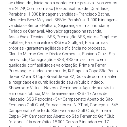
seu blindado!
,
Iniciamos a contagem regressiva.
,
Nos vemos
em 2024!
,
Compromisso | Responsabilidade | Qualidade
,
Parabéns | 1.000 blindagens vendidas - Francisco Batina
,
Mercedes-Benz Maybach S580e
,
Parabéns | 1.000 blindagens
vendidas - Simone Palharo
,
Segurança é uma prioridade
,
Feriado de Carnaval
,
Alto valor agregado na revenda
,
Assistência Técnica - BSS
,
Premiação BSS
,
Vidros Graphene
FullSteel
,
Parceria entre a BSS e a Stuttgart
,
Plataformas
próprias - garantem agilidade e eficiência no processo
,
Claudio Marmo Conte
,
Diretor Comercial
,
Fabiano Cruz - Seja
bem-vindo
,
Consignação - BSS
,
BSS - investimento em
qualidade
,
confiabilidade e valorização
,
Primeira Ferrari
Purosangue blindada no mundo
,
IX Etapa da Copa São Paulo
de Fan32 e a IX Copa Brasil de Fan32
,
Dicas de como manter
a integridade e a durabilidade do seu veículo blindado
,
Showroom Virtual - Novos e Seminovos
,
Agende sua visita
em nossa fabrica
,
Mês de aniversário BSS - 17 Anos de
Mercado
,
BSS Patrocina - 54º Campeonato Aberto do São
Fernando Golf Club!
,
Fornecedores - N.P.T srl
,
Começou! - 54º
Campeonato Aberto do São Fernando Golf Club
,
Primeira
Etapa - 54º Campeonato Aberto do São Fernando Golf Club
foi concluída com êxito
,
18.000 Carros Blindados em 17