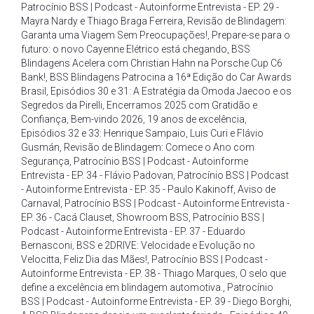
Patrocínio BSS | Podcast - Autoinforme Entrevista - EP. 29 -
Mayra Nardy e Thiago Braga Ferreira
,
Revisão de Blindagem:
Garanta uma Viagem Sem Preocupações!
,
Prepare-se para o
futuro: o novo Cayenne Elétrico está chegando
,
BSS
Blindagens Acelera com Christian Hahn na Porsche Cup C6
Bank!
,
BSS Blindagens Patrocina a 16ª Edição do Car Awards
Brasil
,
Episódios 30 e 31: A Estratégia da Omoda Jaecoo e os
Segredos da Pirelli
,
Encerramos 2025 com Gratidão e
Confiança
,
Bem-vindo 2026
,
19 anos de excelência
,
Episódios 32 e 33: Henrique Sampaio
,
Luis Curi e Flávio
Gusmán
,
Revisão de Blindagem: Comece o Ano com
Segurança
,
Patrocínio BSS | Podcast - Autoinforme
Entrevista - EP. 34 - Flávio Padovan
,
Patrocínio BSS | Podcast
- Autoinforme Entrevista - EP. 35 - Paulo Kakinoff
,
Aviso de
Carnaval
,
Patrocínio BSS | Podcast - Autoinforme Entrevista -
EP. 36 - Cacá Clauset
,
Showroom BSS
,
Patrocínio BSS |
Podcast - Autoinforme Entrevista - EP. 37 - Eduardo
Bernasconi
,
BSS e 2DRIVE: Velocidade e Evolução no
Velocitta
,
Feliz Dia das Mães!
,
Patrocínio BSS | Podcast -
Autoinforme Entrevista - EP. 38 - Thiago Marques
,
O selo que
define a excelência em blindagem automotiva.
,
Patrocínio
BSS | Podcast - Autoinforme Entrevista - EP. 39 - Diego Borghi
,