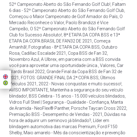
52º Campeonato Aberto do São Fernando Golf Club!
,
Faltam
6 dias - 52º Campeonato Aberto do São Fernando Golf Club
,
Começou o Maior Campeonato de Golf Amador do País
,
O
Mercado Reconhece o Valor
,
Paolo Brandizzi é Vice
Campeão
,
O 52º Campeonato Aberto do São Fernando Golf
Club foi Sucesso Absoluto!
,
8ª ETAPA DA COPA BSS e 13ª
ETAPA DA COPA BRASIL DE FAN32 DE 2021
,
Começa
Amanhã!
,
Fotografias - 8ª ETAPA DA COPA BSS
,
Outubro
Rosa
,
Cadillac Escalade 2021
,
Copa BSS de Fan 32
,
Novembro Azul
,
A Ulbrex
,
em parceria com a BSS convida
você para aproveitar uma oportunidade única.
,
Valores
,
Car
Wards Brasil 2022
,
Grande Final da Copa BSS de Fan 32 de
2021
,
FOTOS: GRANDE FINAL DA 2ª COPA BSS
,
Últimos
Veículos 2021
,
2022 - Novas conquistas e muito sucesso!
,
AVISO IMPORTANTE
,
Mantenha a segurança do seu veículo
blindado!
,
BSS Celebra - 15 anos - 15.000 veículos blindados
,
Vidros Full Steel | Segurança - Qualidade - Confiança
,
Manta
de Aramida - NeoFlex® Panther
,
Porsche Taycan Cross 2022
,
Premiação BSS - Desempenho de Vendas - 2021
,
Dúvidas na
hora de adquirir um seminovo já blindado?
,
Líder em
blindagem automotiva das marcas Premium
,
Ford F150
Shelby
,
Maio amarelo - Mês da conscientização e prevenção