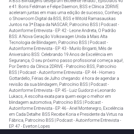
A BSS Blindagens deseja um excelente feriado.
,
Episódios 40
e 41: Boris Feldman e Felipe Daemon
,
BSS e Clínica 2DRIVE
aceleram juntas em mais uma edição de sucesso
,
Conheça
o Showroom Digital da BSS
,
BSS e Witold Ramasauskas
Juntos na 3ª Etapa da NASCAR
,
Patrocínio BSS | Podcast -
Autoinforme Entrevista - EP. 42 - Leone Andreta
,
O Padrão
BSS: A Nova Geração Volkswagen Unida à Mais Alta
Tecnologia de Blindagem
,
Patrocínio BSS | Podcast -
Autoinforme Entrevista - EP. 43 - Murilo Briganti
,
Mês de
Aniversário BSS: Celebrando 19 Anos de Excelência em
Segurança
,
O seu próximo passo profissional começa aqui!
,
Por Dentro da Clínica 2DRIVE - Patrocínio BSS
,
Patrocínio
BSS | Podcast - Autoinforme Entrevista - EP. 44 - Homero
Gottardello
,
Férias de Julho chegando: é hora de agendar a
revisão da sua blindagem
,
Patrocínio BSS | Podcast -
Autoinforme Entrevista - EP. 45 - Luiz Guidorzi e Leonardo
Lukacs
,
A escolha exata para quem exige o melhor em
blindagem automotiva
,
Patrocínio BSS | Podcast -
Autoinforme Entrevista - EP. 46 - Ariel Montenegro
,
Excelência
em Cada Detalhe: BSS Recebe Koria e Presidente da Virtus na
Fábrica
,
Patrocínio BSS | Podcast - Autoinforme Entrevista -
EP. 47 - Everton Lopes