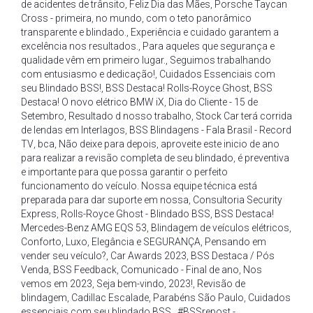
de acidentes de trânsito
,
Feliz Dia das Mães
,
Porsche Taycan
Cross - primeira
,
no mundo
,
com o teto panorâmico
transparente e blindado.
,
Experiência e cuidado garantem a
excelência nos resultados.
,
Para aqueles que segurança e
qualidade vêm em primeiro lugar.
,
Seguimos trabalhando
com entusiasmo e dedicação!
,
Cuidados Essenciais com
seu Blindado BSS!
,
BSS Destaca! Rolls-Royce Ghost
,
BSS
Destaca! O novo elétrico BMW iX
,
Dia do Cliente - 15 de
Setembro
,
Resultado d nosso trabalho
,
Stock Car terá corrida
de lendas em Interlagos
,
BSS Blindagens - Fala Brasil - Record
TV
,
bca
,
Não deixe para depois
,
aproveite este inicio de ano
para realizar a revisão completa de seu blindado
,
é preventiva
e importante para que possa garantir o perfeito
funcionamento do veículo. Nossa equipe técnica está
preparada para dar suporte em nossa
,
Consultoria Security
Express
,
Rolls-Royce Ghost - Blindado BSS
,
BSS Destaca!
Mercedes-Benz AMG EQS 53
,
Blindagem de veículos elétricos
,
Conforto
,
Luxo
,
Elegância e SEGURANÇA
,
Pensando em
vender seu veículo?
,
Car Awards 2023
,
BSS Destaca / Pós
Venda
,
BSS Feedback
,
Comunicado - Final de ano
,
Nos
vemos em 2023
,
Seja bem-vindo
,
2023!
,
Revisão de
blindagem
,
Cadillac Escalade
,
Parabéns São Paulo
,
Cuidados
essenciais com seu blindado BSS
,
#BSSrepost -