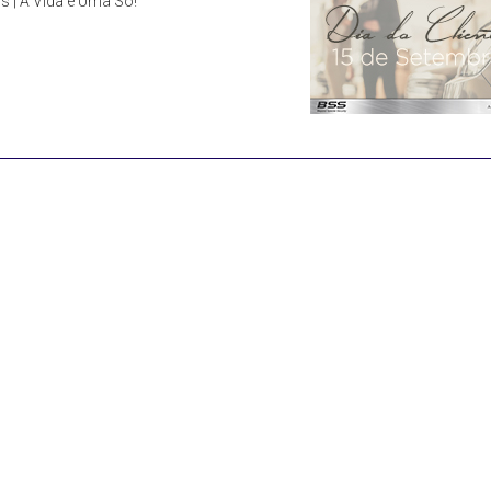
ns | A Vida é Uma Só!