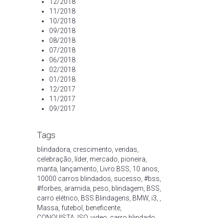
12/2018
11/2018
10/2018
09/2018
08/2018
07/2018
06/2018
02/2018
01/2018
12/2017
11/2017
09/2017
Tags
blindadora
,
crescimento
,
vendas
,
celebração
,
líder
,
mercado
,
pioneira
,
manta
,
lançamento
,
Livro BSS
,
10 anos
,
10000 carros blindados
,
sucesso
,
#bss
,
#forbes
,
aramida
,
peso
,
blindagem
,
BSS
,
carro elétrico
,
BSS Blindagens
,
BMW
,
i3
,
,
Massa
,
futebol
,
beneficente
,
CONQUISTA
,
ISO
,
video
,
carro blindado
,