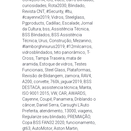
curiosidades
,
Rota2030
,
Blindado
,
Revista CNT
,
#Security
,
#Itu
,
#cayenne2019
,
Vidros
,
Steelglass
,
Pgproducts
,
Cadillac
,
Escalade
,
Jornal
da Cultura
,
bss
,
Assistência Técnica
,
BSS Blindados
,
BSS Assistência
Técnica
,
Urus
,
Construção
,
Mezanino
,
#lamborghiniurus2019
,
#12milcarros
,
vidrosblindados
,
teto panorâmico
,
T-
Cross
,
Tampa Traseira
,
mata de
aramida
,
Estoque de vidros
,
Testes
Funcionais
,
Steel Glass
,
Plataformas
,
Revisão de Blidangem
,
zamora
,
RAV4
,
A200
,
corvette
,
760li
,
jaguar2019
,
BSS
DESTACA
,
assistencia técnica
,
Manta
,
ISO 9001:2015
,
VW
,
CAR
,
AWARDS
,
Cayenne
,
Coupé
,
Panamera
,
Driblando o
câncer
,
Daniel Serra
,
Carsughi L'Auto
Preferita
,
atendimento
,
13000
,
viagens
,
Regularize seu blindado
,
PREMIAÇÃO
,
Copa BSS FAN32 2020
,
funcionamento
,
gt63
,
AutoMotor
,
Aston Martin
,