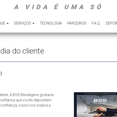
A VIDA É UMA SÓ
QUE
SERVIÇOS
TECNOLOGIA
PARCEIROS
F.A.Q.
DEPO
 dia do cliente
o
ente. A BSS Blindagens gostaria
 confiança que vocês depositam
onfiança, e isso nos inspira a