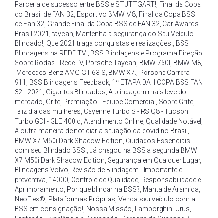
Parceria de sucesso entre BSS e STUTTGART!
,
Final da Copa
do Brasil de FAN 32
,
Esportivo BMW M8
,
Final da Copa BSS
de Fan 32
,
Grande Final da Copa BSS de FAN 32
,
Car Awards
Brasil 2021
,
taycan
,
Mantenha a segurança do Seu Veículo
Blindado!
,
Que 2021 traga conquistas e realizações!
,
BSS
Blindagens na REDE TV!
,
BSS Blindagens e Programa Direção
Sobre Rodas - RedeTV
,
Porsche Taycan
,
BMW 750I
,
BMW M8
,
Mercedes-Benz AMG GT 63 S
,
BMW X7.
,
Porsche Carrera
911
,
BSS Blindagens Feedback
,
1ª ETAPA DA II COPA BSS FAN
32 - 2021
,
Gigantes Blindados
,
A blindagem mais leve do
mercado
,
Grife
,
Premiação - Equipe Comercial
,
Sobre Grife
,
feliz dia das mulheres
,
Cayenne Turbo S - RS Q8 - Tucson
Turbo GDI - GLE 400 d
,
Atendimento Online
,
Qualidade Notável
,
A outra maneira de noticiar a situação da covid no Brasil
,
BMW X7 M50i Dark Shadow Edition
,
Cuidados Essenciais
com seu Blindado BSS!
,
Já chegou na BSS a segunda BMW
X7 M50i Dark Shadow Edition
,
Segurança em Qualquer Lugar
,
Blindagens Volvo
,
Revisão de Blindagem - Importante e
preventiva
,
14000
,
Controle de Qualidade
,
Responsabilidade e
Aprimoramento
,
Por que blindar na BSS?
,
Manta de Aramida
,
NeoFlex®
,
Plataformas Próprias
,
Venda seu veículo com a
BSS em consignação!
,
Nossa Missão
,
Lamborghini Urus
,