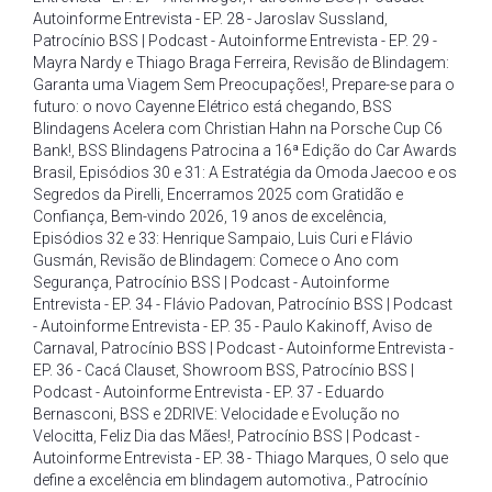
Autoinforme Entrevista - EP. 28 - Jaroslav Sussland
,
Patrocínio BSS | Podcast - Autoinforme Entrevista - EP. 29 -
Mayra Nardy e Thiago Braga Ferreira
,
Revisão de Blindagem:
Garanta uma Viagem Sem Preocupações!
,
Prepare-se para o
futuro: o novo Cayenne Elétrico está chegando
,
BSS
Blindagens Acelera com Christian Hahn na Porsche Cup C6
Bank!
,
BSS Blindagens Patrocina a 16ª Edição do Car Awards
Brasil
,
Episódios 30 e 31: A Estratégia da Omoda Jaecoo e os
Segredos da Pirelli
,
Encerramos 2025 com Gratidão e
Confiança
,
Bem-vindo 2026
,
19 anos de excelência
,
Episódios 32 e 33: Henrique Sampaio
,
Luis Curi e Flávio
Gusmán
,
Revisão de Blindagem: Comece o Ano com
Segurança
,
Patrocínio BSS | Podcast - Autoinforme
Entrevista - EP. 34 - Flávio Padovan
,
Patrocínio BSS | Podcast
- Autoinforme Entrevista - EP. 35 - Paulo Kakinoff
,
Aviso de
Carnaval
,
Patrocínio BSS | Podcast - Autoinforme Entrevista -
EP. 36 - Cacá Clauset
,
Showroom BSS
,
Patrocínio BSS |
Podcast - Autoinforme Entrevista - EP. 37 - Eduardo
Bernasconi
,
BSS e 2DRIVE: Velocidade e Evolução no
Velocitta
,
Feliz Dia das Mães!
,
Patrocínio BSS | Podcast -
Autoinforme Entrevista - EP. 38 - Thiago Marques
,
O selo que
define a excelência em blindagem automotiva.
,
Patrocínio