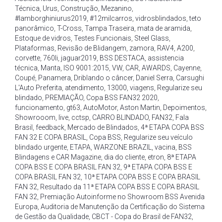
Técnica
,
Urus
,
Construção
,
Mezanino
,
#lamborghiniurus2019
,
#12milcarros
,
vidrosblindados
,
teto
panorâmico
,
T-Cross
,
Tampa Traseira
,
mata de aramida
,
Estoque de vidros
,
Testes Funcionais
,
Steel Glass
,
Plataformas
,
Revisão de Blidangem
,
zamora
,
RAV4
,
A200
,
corvette
,
760li
,
jaguar2019
,
BSS DESTACA
,
assistencia
técnica
,
Manta
,
ISO 9001:2015
,
VW
,
CAR
,
AWARDS
,
Cayenne
,
Coupé
,
Panamera
,
Driblando o câncer
,
Daniel Serra
,
Carsughi
L'Auto Preferita
,
atendimento
,
13000
,
viagens
,
Regularize seu
blindado
,
PREMIAÇÃO
,
Copa BSS FAN32 2020
,
funcionamento
,
gt63
,
AutoMotor
,
Aston Martin
,
Depoimentos
,
Showrooom
,
live
,
cctsp
,
CARRO BLINDADO
,
FAN32
,
Fala
Brasil
,
feedback
,
Mercado de Blindados
,
4ª ETAPA COPA BSS
FAN 32 E COPA BRASIL
,
Copa BSS
,
Regularize seu veículo
blindado urgente
,
ETAPA
,
WARZONE BRAZIL
,
vacina
,
BSS
Blindagens e CAR Magazine
,
dia do cliente
,
etron
,
8ª ETAPA
COPA BSS E COPA BRASIL FAN 32
,
9ª ETAPA COPA BSS E
COPA BRASIL FAN 32
,
10ª ETAPA COPA BSS E COPA BRASIL
FAN 32
,
Resultado da 11ª ETAPA COPA BSS E COPA BRASIL
FAN 32
,
Premiação Autoinforme no Showroom BSS Avenida
Europa
,
Auditoria de Manutenção da Certificação do Sistema
de Gestão da Qualidade
,
CBCT - Copa do Brasil de FAN32
,