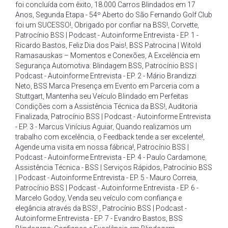
foi concluída com êxito
,
18.000 Carros Blindados em 17
Anos
,
Segunda Etapa - 54º Aberto do São Fernando Golf Club
foi um SUCESSO!
,
Obrigado por confiar na BSS!
,
Corvette
,
Patrocínio BSS | Podcast - Autoinforme Entrevista - EP. 1 -
Ricardo Bastos
,
Feliz Dia dos Pais!
,
BSS Patrocina | Witold
Ramasauskas – Momentos e Conexões
,
A Excelência em
Segurança Automotiva: Blindagem BSS
,
Patrocínio BSS |
Podcast - Autoinforme Entrevista - EP. 2 - Mário Brandizzi
Neto
,
BSS Marca Presença em Evento em Parceria com a
Stuttgart
,
Mantenha seu Veículo Blindado em Perfeitas
Condições com a Assistência Técnica da BSS!
,
Auditoria
Finalizada
,
Patrocínio BSS | Podcast - Autoinforme Entrevista
- EP. 3 - Marcus Vinícius Aguiar
,
Quando realizamos um
trabalho com excelência
,
o Feedback tende a ser excelente!
,
Agende uma visita em nossa fábrica!
,
Patrocínio BSS |
Podcast - Autoinforme Entrevista - EP. 4 - Paulo Cardamone
,
Assistência Técnica - BSS | Serviços Rápidos
,
Patrocínio BSS
| Podcast - Autoinforme Entrevista - EP. 5 - Mauro Correia
,
Patrocínio BSS | Podcast - Autoinforme Entrevista - EP. 6 -
Marcelo Godoy
,
Venda seu veículo com confiança e
elegância através da BSS!
,
Patrocínio BSS | Podcast -
Autoinforme Entrevista - EP. 7 - Evandro Bastos
,
BSS