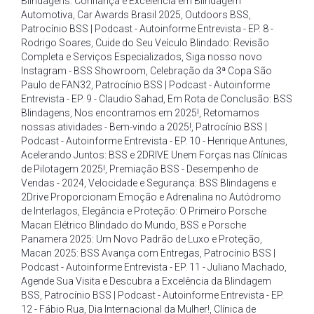
Blindagens: Confiança e Excelência em Blindagem
Automotiva
,
Car Awards Brasil 2025
,
Outdoors BSS
,
Patrocínio BSS | Podcast - Autoinforme Entrevista - EP. 8 -
Rodrigo Soares
,
Cuide do Seu Veículo Blindado: Revisão
Completa e Serviços Especializados
,
Siga nosso novo
Instagram - BSS Showroom
,
Celebração da 3ª Copa São
Paulo de FAN32
,
Patrocínio BSS | Podcast - Autoinforme
Entrevista - EP. 9 - Claudio Sahad
,
Em Rota de Conclusão: BSS
Blindagens
,
Nos encontramos em 2025!
,
Retomamos
nossas atividades - Bem-vindo a 2025!
,
Patrocínio BSS |
Podcast - Autoinforme Entrevista - EP. 10 - Henrique Antunes
,
Acelerando Juntos: BSS e 2DRIVE Unem Forças nas Clínicas
de Pilotagem 2025!
,
Premiação BSS - Desempenho de
Vendas - 2024
,
Velocidade e Segurança: BSS Blindagens e
2Drive Proporcionam Emoção e Adrenalina no Autódromo
de Interlagos
,
Elegância e Proteção: O Primeiro Porsche
Macan Elétrico Blindado do Mundo
,
BSS e Porsche
Panamera 2025: Um Novo Padrão de Luxo e Proteção
,
Macan 2025: BSS Avança com Entregas
,
Patrocínio BSS |
Podcast - Autoinforme Entrevista - EP. 11 - Juliano Machado
,
Agende Sua Visita e Descubra a Excelência da Blindagem
BSS
,
Patrocínio BSS | Podcast - Autoinforme Entrevista - EP.
12 - Fábio Rua
,
Dia Internacional da Mulher!
,
Clínica de