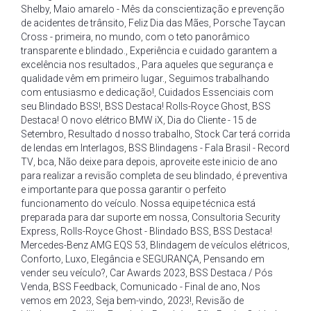
Shelby
,
Maio amarelo - Mês da conscientização e prevenção
de acidentes de trânsito
,
Feliz Dia das Mães
,
Porsche Taycan
Cross - primeira
,
no mundo
,
com o teto panorâmico
transparente e blindado.
,
Experiência e cuidado garantem a
excelência nos resultados.
,
Para aqueles que segurança e
qualidade vêm em primeiro lugar.
,
Seguimos trabalhando
com entusiasmo e dedicação!
,
Cuidados Essenciais com
seu Blindado BSS!
,
BSS Destaca! Rolls-Royce Ghost
,
BSS
Destaca! O novo elétrico BMW iX
,
Dia do Cliente - 15 de
Setembro
,
Resultado d nosso trabalho
,
Stock Car terá corrida
de lendas em Interlagos
,
BSS Blindagens - Fala Brasil - Record
TV
,
bca
,
Não deixe para depois
,
aproveite este inicio de ano
para realizar a revisão completa de seu blindado
,
é preventiva
e importante para que possa garantir o perfeito
funcionamento do veículo. Nossa equipe técnica está
preparada para dar suporte em nossa
,
Consultoria Security
Express
,
Rolls-Royce Ghost - Blindado BSS
,
BSS Destaca!
Mercedes-Benz AMG EQS 53
,
Blindagem de veículos elétricos
,
Conforto
,
Luxo
,
Elegância e SEGURANÇA
,
Pensando em
vender seu veículo?
,
Car Awards 2023
,
BSS Destaca / Pós
Venda
,
BSS Feedback
,
Comunicado - Final de ano
,
Nos
vemos em 2023
,
Seja bem-vindo
,
2023!
,
Revisão de