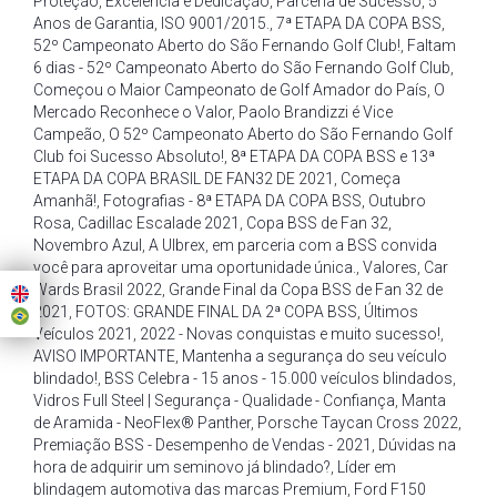
Proteção
,
Excelência e Dedicação
,
Parceria de Sucesso
,
5
Anos de Garantia
,
ISO 9001/2015.
,
7ª ETAPA DA COPA BSS
,
52º Campeonato Aberto do São Fernando Golf Club!
,
Faltam
6 dias - 52º Campeonato Aberto do São Fernando Golf Club
,
Começou o Maior Campeonato de Golf Amador do País
,
O
Mercado Reconhece o Valor
,
Paolo Brandizzi é Vice
Campeão
,
O 52º Campeonato Aberto do São Fernando Golf
Club foi Sucesso Absoluto!
,
8ª ETAPA DA COPA BSS e 13ª
ETAPA DA COPA BRASIL DE FAN32 DE 2021
,
Começa
Amanhã!
,
Fotografias - 8ª ETAPA DA COPA BSS
,
Outubro
Rosa
,
Cadillac Escalade 2021
,
Copa BSS de Fan 32
,
Novembro Azul
,
A Ulbrex
,
em parceria com a BSS convida
você para aproveitar uma oportunidade única.
,
Valores
,
Car
Wards Brasil 2022
,
Grande Final da Copa BSS de Fan 32 de
2021
,
FOTOS: GRANDE FINAL DA 2ª COPA BSS
,
Últimos
Veículos 2021
,
2022 - Novas conquistas e muito sucesso!
,
AVISO IMPORTANTE
,
Mantenha a segurança do seu veículo
blindado!
,
BSS Celebra - 15 anos - 15.000 veículos blindados
,
Vidros Full Steel | Segurança - Qualidade - Confiança
,
Manta
de Aramida - NeoFlex® Panther
,
Porsche Taycan Cross 2022
,
Premiação BSS - Desempenho de Vendas - 2021
,
Dúvidas na
hora de adquirir um seminovo já blindado?
,
Líder em
blindagem automotiva das marcas Premium
,
Ford F150