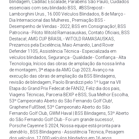
blindagem
,
Cadillac Escalade
,
Parabéns São Paulo
,
Cuidados
essenciais com seu blindado BSS
,
#BSSrepost -
Lamborghini Urus.
,
16.000 Veículos Blindados
,
8 de Março -
Dia Internacional das Mulheres.
,
Premiação BSS -
Desempenho de Vendas - 2022
,
BSS em Consignação!
,
BSS
Patrocina - Piloto Witold Ramasauskas
,
Contato Oficiais
,
BSS
Destaca!
,
AMG CUP BRASIL - WITOLD RAMASAUSKAS
,
Prezamos pela Excelência
,
Maio Amarelo
,
Land Rover
Defender 110S
,
Assistência Técnica - Especializada em
veículos blindados
,
Segurança - Qualidade - Confiança - Alta
Tecnologia
,
Inícios das obras de ampliação da nossa linha
de montagem
,
3ª etapa da AMG Cup 2023
,
Avanço na
execução das obras de ampliação da BSS Blindagens
,
revisão de blindagem
,
Paolo Brandizzi pelo 1º lugar na VII
Etapa do Grand Prix Fedecat de FAN32
,
Feliz dia dos pais
,
Viagens Técnicas
,
Parceria BEXP e BSS
,
Sua Melhor Escolha
,
53º Campeonato Aberto do São Fernando Golf Club!
,
Graphene FullSteel
,
53º Campeonato Aberto do São
Fernando Golf Club
,
GWM Haval | BSS Blindagens
,
53º Aberto
do São Fernando Golf Club - Foi um grande sucesso!
,
Porsche Cayenne S 2024
,
Nossa equipe está pronta para
atendê-lo.
,
BSS Blindagens - Assistência Técnica
,
Pesagem
dos veículos
,
17.000 veículos blindados em 16 anos
,