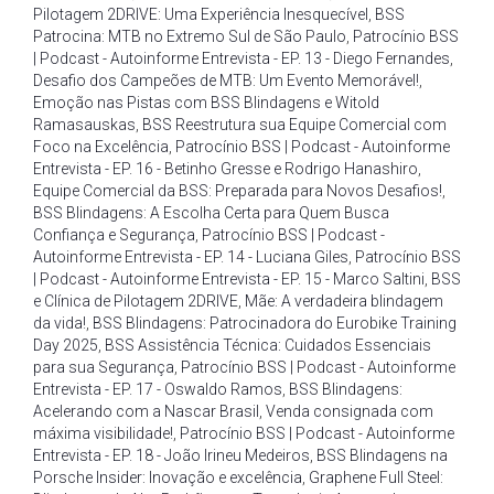
Pilotagem 2DRIVE: Uma Experiência Inesquecível
,
BSS
Patrocina: MTB no Extremo Sul de São Paulo
,
Patrocínio BSS
| Podcast - Autoinforme Entrevista - EP. 13 - Diego Fernandes
,
Desafio dos Campeões de MTB: Um Evento Memorável!
,
Emoção nas Pistas com BSS Blindagens e Witold
Ramasauskas
,
BSS Reestrutura sua Equipe Comercial com
Foco na Excelência
,
Patrocínio BSS | Podcast - Autoinforme
Entrevista - EP. 16 - Betinho Gresse e Rodrigo Hanashiro
,
Equipe Comercial da BSS: Preparada para Novos Desafios!
,
BSS Blindagens: A Escolha Certa para Quem Busca
Confiança e Segurança
,
Patrocínio BSS | Podcast -
Autoinforme Entrevista - EP. 14 - Luciana Giles
,
Patrocínio BSS
| Podcast - Autoinforme Entrevista - EP. 15 - Marco Saltini
,
BSS
e Clínica de Pilotagem 2DRIVE
,
Mãe: A verdadeira blindagem
da vida!
,
BSS Blindagens: Patrocinadora do Eurobike Training
Day 2025
,
BSS Assistência Técnica: Cuidados Essenciais
para sua Segurança
,
Patrocínio BSS | Podcast - Autoinforme
Entrevista - EP. 17 - Oswaldo Ramos
,
BSS Blindagens:
Acelerando com a Nascar Brasil
,
Venda consignada com
máxima visibilidade!
,
Patrocínio BSS | Podcast - Autoinforme
Entrevista - EP. 18 - João Irineu Medeiros
,
BSS Blindagens na
Porsche Insider: Inovação e excelência
,
Graphene Full Steel: