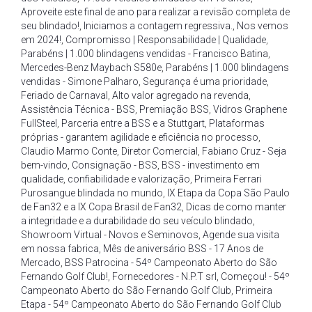
Aproveite este final de ano para realizar a revisão completa de
seu blindado!
,
Iniciamos a contagem regressiva.
,
Nos vemos
em 2024!
,
Compromisso | Responsabilidade | Qualidade
,
Parabéns | 1.000 blindagens vendidas - Francisco Batina
,
Mercedes-Benz Maybach S580e
,
Parabéns | 1.000 blindagens
vendidas - Simone Palharo
,
Segurança é uma prioridade
,
Feriado de Carnaval
,
Alto valor agregado na revenda
,
Assistência Técnica - BSS
,
Premiação BSS
,
Vidros Graphene
FullSteel
,
Parceria entre a BSS e a Stuttgart
,
Plataformas
próprias - garantem agilidade e eficiência no processo
,
Claudio Marmo Conte
,
Diretor Comercial
,
Fabiano Cruz - Seja
bem-vindo
,
Consignação - BSS
,
BSS - investimento em
qualidade
,
confiabilidade e valorização
,
Primeira Ferrari
Purosangue blindada no mundo
,
IX Etapa da Copa São Paulo
de Fan32 e a IX Copa Brasil de Fan32
,
Dicas de como manter
a integridade e a durabilidade do seu veículo blindado
,
Showroom Virtual - Novos e Seminovos
,
Agende sua visita
em nossa fabrica
,
Mês de aniversário BSS - 17 Anos de
Mercado
,
BSS Patrocina - 54º Campeonato Aberto do São
Fernando Golf Club!
,
Fornecedores - N.P.T srl
,
Começou! - 54º
Campeonato Aberto do São Fernando Golf Club
,
Primeira
Etapa - 54º Campeonato Aberto do São Fernando Golf Club