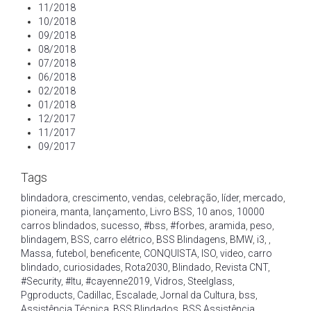
11/2018
10/2018
09/2018
08/2018
07/2018
06/2018
02/2018
01/2018
12/2017
11/2017
09/2017
Tags
blindadora
,
crescimento
,
vendas
,
celebração
,
líder
,
mercado
,
pioneira
,
manta
,
lançamento
,
Livro BSS
,
10 anos
,
10000
carros blindados
,
sucesso
,
#bss
,
#forbes
,
aramida
,
peso
,
blindagem
,
BSS
,
carro elétrico
,
BSS Blindagens
,
BMW
,
i3
,
,
Massa
,
futebol
,
beneficente
,
CONQUISTA
,
ISO
,
video
,
carro
blindado
,
curiosidades
,
Rota2030
,
Blindado
,
Revista CNT
,
#Security
,
#Itu
,
#cayenne2019
,
Vidros
,
Steelglass
,
Pgproducts
,
Cadillac
,
Escalade
,
Jornal da Cultura
,
bss
,
Assistência Técnica
,
BSS Blindados
,
BSS Assistência