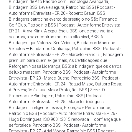
Blindagem de Alto Padrão com Tecnologia Avançada
,
Blindagem BSS: Leve e segura
,
Patrocínio BSS | Podcast -
Autoinforme Entrevista - EP. 20 - Roberto Braun
,
BSS
Blindagens patrocina evento de prestígio no São Fernando
Golf Club
,
Patrocínio BSS | Podcast - Autoinforme Entrevista -
EP. 21 - Amyr Klink
,
A experiência BSS: onde engenharia e
segurança se encontram no mais alto nível
,
BSS: A
Blindagem que Valoriza Seu Veículo
,
Blindamos Mais que
Veículos — Blindamos Confiança
,
Patrocínio BSS | Podcast -
Autoinforme Entrevista - EP. 22 - Marcelo Franciulli
,
Blindagem
premium para quem exige mais
,
As Certificações que
Reforçam Nossa Liderança
,
BSS: a blindagem que os carros
de luxo merecem
,
Patrocínio BSS | Podcast - Autoinforme
Entrevista - EP. 23 - Marcel Bueno
,
Patrocínio BSS | Podcast -
Autoinforme Entrevista - EP. 24 - Raquel Mizoe
,
Outubro Rosa:
A Prevenção é a sua Maior Proteção.
,
BSS | Zeekr: O
Processo de Blindagem
,
Patrocínio BSS | Podcast -
Autoinforme Entrevista - EP. 25 - Marcelo Rodrigues
,
Blindagem Inteligente: Leveza
,
Proteção e Performance
,
Patrocínio BSS | Podcast - Autoinforme Entrevista - EP. 26 -
Hugo Domingues
,
ISO 9001:2015 renovada — confiança que
se fortalece
,
Patrocínio BSS | Podcast - Autoinforme
Entrevista - EP. 27 - Ariel Mógor
,
Patrocínio BSS | Podcast -