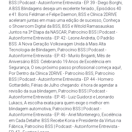
BSS | Podcast - Autoinforme Entrevista - EP. 39 - Diego Borghi
,
A BSS Blindagens deseja um excelente feriado.
,
Episódios 40
e 41: Boris Feldman e Felipe Daemon
,
BSS e Clínica 2DRIVE
aceleram juntas em mais uma edição de sucesso
,
Conheça
o Showroom Digital da BSS
,
BSS e Witold Ramasauskas
Juntos na 3ª Etapa da NASCAR
,
Patrocínio BSS | Podcast -
Autoinforme Entrevista - EP. 42 - Leone Andreta
,
O Padrão
BSS: A Nova Geração Volkswagen Unida à Mais Alta
Tecnologia de Blindagem
,
Patrocínio BSS | Podcast -
Autoinforme Entrevista - EP. 43 - Murilo Briganti
,
Mês de
Aniversário BSS: Celebrando 19 Anos de Excelência em
Segurança
,
O seu próximo passo profissional começa aqui!
,
Por Dentro da Clínica 2DRIVE - Patrocínio BSS
,
Patrocínio
BSS | Podcast - Autoinforme Entrevista - EP. 44 - Homero
Gottardello
,
Férias de Julho chegando: é hora de agendar a
revisão da sua blindagem
,
Patrocínio BSS | Podcast -
Autoinforme Entrevista - EP. 45 - Luiz Guidorzi e Leonardo
Lukacs
,
A escolha exata para quem exige o melhor em
blindagem automotiva
,
Patrocínio BSS | Podcast -
Autoinforme Entrevista - EP. 46 - Ariel Montenegro
,
Excelência
em Cada Detalhe: BSS Recebe Koria e Presidente da Virtus na
Fábrica
,
Patrocínio BSS | Podcast - Autoinforme Entrevista -