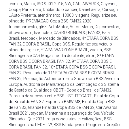
técnica
,
Manta
,
ISO 9001:2015
,
VW
,
CAR
,
AWARDS
,
Cayenne
,
Coupé
,
Panamera
,
Driblando o câncer
,
Daniel Serra
,
Carsughi
L'Auto Preferita
,
atendimento
,
13000
,
viagens
,
Regularize seu
blindado
,
PREMIAÇÃO
,
Copa BSS FAN32 2020
,
funcionamento
,
gt63
,
AutoMotor
,
Aston Martin
,
Depoimentos
,
Showrooom
,
live
,
cctsp
,
CARRO BLINDADO
,
FAN32
,
Fala
Brasil
,
feedback
,
Mercado de Blindados
,
4ª ETAPA COPA BSS
FAN 32 E COPA BRASIL
,
Copa BSS
,
Regularize seu veículo
blindado urgente
,
ETAPA
,
WARZONE BRAZIL
,
vacina
,
BSS
Blindagens e CAR Magazine
,
dia do cliente
,
etron
,
8ª ETAPA
COPA BSS E COPA BRASIL FAN 32
,
9ª ETAPA COPA BSS E
COPA BRASIL FAN 32
,
10ª ETAPA COPA BSS E COPA BRASIL
FAN 32
,
Resultado da 11ª ETAPA COPA BSS E COPA BRASIL
FAN 32
,
Premiação Autoinforme no Showroom BSS Avenida
Europa
,
Auditoria de Manutenção da Certificação do Sistema
de Gestão da Qualidade
,
CBCT - Copa do Brasil de FAN32
,
Parceria de sucesso entre BSS e STUTTGART!
,
Final da Copa
do Brasil de FAN 32
,
Esportivo BMW M8
,
Final da Copa BSS
de Fan 32
,
Grande Final da Copa BSS de FAN 32
,
Car Awards
Brasil 2021
,
taycan
,
Mantenha a segurança do Seu Veículo
Blindado!
,
Que 2021 traga conquistas e realizações!
,
BSS
Blindagens na REDE TV!
,
BSS Blindagens e Programa Direção