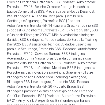
Foco na Excelência
,
Patrocínio BSS | Podcast - Autoinforme
Entrevista - EP. 16 - Betinho Gresse e Rodrigo Hanashiro
,
Equipe Comercial da BSS: Preparada para Novos Desafios!
,
BSS Blindagens: A Escolha Certa para Quem Busca
Confiança e Segurança
,
Patrocínio BSS | Podcast -
Autoinforme Entrevista - EP. 14 - Luciana Giles
,
Patrocínio BSS
| Podcast - Autoinforme Entrevista - EP. 15 - Marco Saltini
,
BSS
e Clínica de Pilotagem 2DRIVE
,
Mãe: A verdadeira blindagem
da vida!
,
BSS Blindagens: Patrocinadora do Eurobike Training
Day 2025
,
BSS Assistência Técnica: Cuidados Essenciais
para sua Segurança
,
Patrocínio BSS | Podcast - Autoinforme
Entrevista - EP. 17 - Oswaldo Ramos
,
BSS Blindagens:
Acelerando com a Nascar Brasil
,
Venda consignada com
máxima visibilidade!
,
Patrocínio BSS | Podcast - Autoinforme
Entrevista - EP. 18 - João Irineu Medeiros
,
BSS Blindagens na
Porsche Insider: Inovação e excelência
,
Graphene Full Steel:
Blindagem de Alto Padrão com Tecnologia Avançada
,
Blindagem BSS: Leve e segura
,
Patrocínio BSS | Podcast -
Autoinforme Entrevista - EP. 20 - Roberto Braun
,
BSS
Blindagens patrocina evento de prestígio no São Fernando
Golf Club
,
Patrocínio BSS | Podcast - Autoinforme Entrevista -
EP. 21 - Amyr Klink
,
A experiência BSS: onde engenharia e