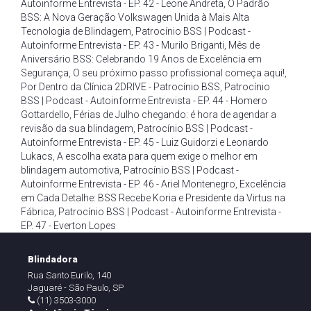
Autoinforme Entrevista - EP. 42 - Leone Andreta
,
O Padrão
BSS: A Nova Geração Volkswagen Unida à Mais Alta
Tecnologia de Blindagem
,
Patrocínio BSS | Podcast -
Autoinforme Entrevista - EP. 43 - Murilo Briganti
,
Mês de
Aniversário BSS: Celebrando 19 Anos de Excelência em
Segurança
,
O seu próximo passo profissional começa aqui!
,
Por Dentro da Clínica 2DRIVE - Patrocínio BSS
,
Patrocínio
BSS | Podcast - Autoinforme Entrevista - EP. 44 - Homero
Gottardello
,
Férias de Julho chegando: é hora de agendar a
revisão da sua blindagem
,
Patrocínio BSS | Podcast -
Autoinforme Entrevista - EP. 45 - Luiz Guidorzi e Leonardo
Lukacs
,
A escolha exata para quem exige o melhor em
blindagem automotiva
,
Patrocínio BSS | Podcast -
Autoinforme Entrevista - EP. 46 - Ariel Montenegro
,
Excelência
em Cada Detalhe: BSS Recebe Koria e Presidente da Virtus na
Fábrica
,
Patrocínio BSS | Podcast - Autoinforme Entrevista -
EP. 47 - Everton Lopes
Blindadora
Rua Santo Eurilo, 140
Jaguaré - São Paulo, SP
(11) 3503-3000