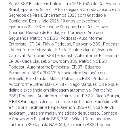
Bank!
,
BSS Blindagens Patrocina a 16ª Edição do Car Awards
Brasil
,
Episódios 30 e 31: A Estratégia da Omoda Jaecoo e os
Segredos da Pirelli
,
Encerramos 2025 com Gratidão e
Confiança
,
Bem-vindo 2026
,
19 anos de excelência
,
Episódios 32 e 33: Henrique Sampaio
,
Luis Curi e Flávio
Gusmán
,
Revisão de Blindagem: Comece o Ano com
Segurança
,
Patrocínio BSS | Podcast - Autoinforme
Entrevista - EP. 34 - Flávio Padovan
,
Patrocínio BSS | Podcast
- Autoinforme Entrevista - EP. 35 - Paulo Kakinoff
,
Aviso de
Carnaval
,
Patrocínio BSS | Podcast - Autoinforme Entrevista -
EP. 36 - Cacá Clauset
,
Showroom BSS
,
Patrocínio BSS |
Podcast - Autoinforme Entrevista - EP. 37 - Eduardo
Bernasconi
,
BSS e 2DRIVE: Velocidade e Evolução no
Velocitta
,
Feliz Dia das Mães!
,
Patrocínio BSS | Podcast -
Autoinforme Entrevista - EP. 38 - Thiago Marques
,
O selo que
define a excelência em blindagem automotiva.
,
Patrocínio
BSS | Podcast - Autoinforme Entrevista - EP. 39 - Diego Borghi
,
A BSS Blindagens deseja um excelente feriado.
,
Episódios 40
e 41: Boris Feldman e Felipe Daemon
,
BSS e Clínica 2DRIVE
aceleram juntas em mais uma edição de sucesso
,
Conheça
o Showroom Digital da BSS
,
BSS e Witold Ramasauskas
Juntos na 3ª Etapa da NASCAR
,
Patrocínio BSS | Podcast -