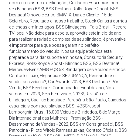
com entusiasmo e dedicação!
,
Cuidados Essenciais com
seu Blindado BSS!
,
BSS Destaca! Rolls-Royce Ghost
,
BSS
Destaca! O novo elétrico BMW iX
,
Dia do Cliente - 15 de
Setembro
,
Resultado d nosso trabalho
,
Stock Car terá corrida
de lendas em Interlagos
,
BSS Blindagens - Fala Brasil - Record
TV
,
bca
,
Não deixe para depois
,
aproveite este inicio de ano
para realizar a revisão completa de seu blindado
,
é preventiva
e importante para que possa garantir o perfeito
funcionamento do veículo. Nossa equipe técnica está
preparada para dar suporte em nossa
,
Consultoria Security
Express
,
Rolls-Royce Ghost - Blindado BSS
,
BSS Destaca!
Mercedes-Benz AMG EQS 53
,
Blindagem de veículos elétricos
,
Conforto
,
Luxo
,
Elegância e SEGURANÇA
,
Pensando em
vender seu veículo?
,
Car Awards 2023
,
BSS Destaca / Pós
Venda
,
BSS Feedback
,
Comunicado - Final de ano
,
Nos
vemos em 2023
,
Seja bem-vindo
,
2023!
,
Revisão de
blindagem
,
Cadillac Escalade
,
Parabéns São Paulo
,
Cuidados
essenciais com seu blindado BSS
,
#BSSrepost -
Lamborghini Urus.
,
16.000 Veículos Blindados
,
8 de Março -
Dia Internacional das Mulheres.
,
Premiação BSS -
Desempenho de Vendas - 2022
,
BSS em Consignação!
,
BSS
Patrocina - Piloto Witold Ramasauskas
,
Contato Oficiais
,
BSS