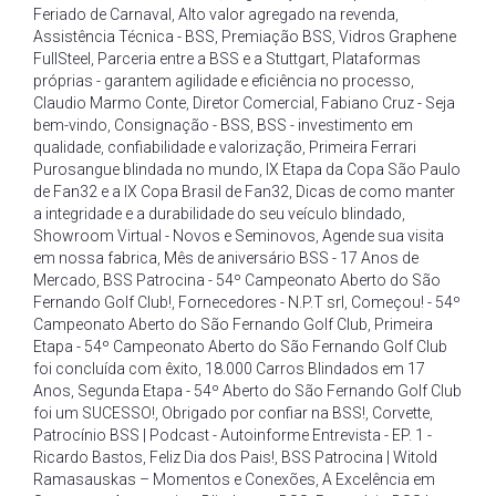
Feriado de Carnaval
,
Alto valor agregado na revenda
,
Assistência Técnica - BSS
,
Premiação BSS
,
Vidros Graphene
FullSteel
,
Parceria entre a BSS e a Stuttgart
,
Plataformas
próprias - garantem agilidade e eficiência no processo
,
Claudio Marmo Conte
,
Diretor Comercial
,
Fabiano Cruz - Seja
bem-vindo
,
Consignação - BSS
,
BSS - investimento em
qualidade
,
confiabilidade e valorização
,
Primeira Ferrari
Purosangue blindada no mundo
,
IX Etapa da Copa São Paulo
de Fan32 e a IX Copa Brasil de Fan32
,
Dicas de como manter
a integridade e a durabilidade do seu veículo blindado
,
Showroom Virtual - Novos e Seminovos
,
Agende sua visita
em nossa fabrica
,
Mês de aniversário BSS - 17 Anos de
Mercado
,
BSS Patrocina - 54º Campeonato Aberto do São
Fernando Golf Club!
,
Fornecedores - N.P.T srl
,
Começou! - 54º
Campeonato Aberto do São Fernando Golf Club
,
Primeira
Etapa - 54º Campeonato Aberto do São Fernando Golf Club
foi concluída com êxito
,
18.000 Carros Blindados em 17
Anos
,
Segunda Etapa - 54º Aberto do São Fernando Golf Club
foi um SUCESSO!
,
Obrigado por confiar na BSS!
,
Corvette
,
Patrocínio BSS | Podcast - Autoinforme Entrevista - EP. 1 -
Ricardo Bastos
,
Feliz Dia dos Pais!
,
BSS Patrocina | Witold
Ramasauskas – Momentos e Conexões
,
A Excelência em