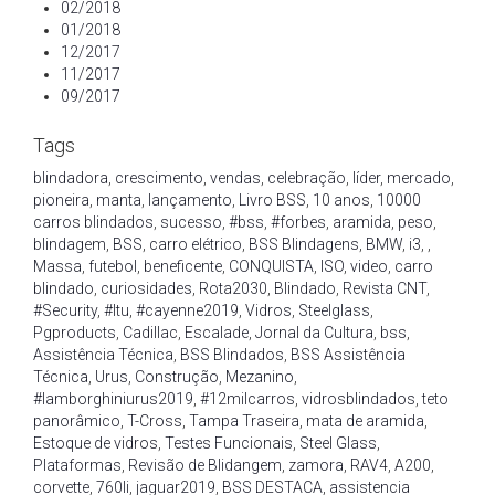
02/2018
01/2018
12/2017
11/2017
09/2017
Tags
blindadora
,
crescimento
,
vendas
,
celebração
,
líder
,
mercado
,
pioneira
,
manta
,
lançamento
,
Livro BSS
,
10 anos
,
10000
carros blindados
,
sucesso
,
#bss
,
#forbes
,
aramida
,
peso
,
blindagem
,
BSS
,
carro elétrico
,
BSS Blindagens
,
BMW
,
i3
,
,
Massa
,
futebol
,
beneficente
,
CONQUISTA
,
ISO
,
video
,
carro
blindado
,
curiosidades
,
Rota2030
,
Blindado
,
Revista CNT
,
#Security
,
#Itu
,
#cayenne2019
,
Vidros
,
Steelglass
,
Pgproducts
,
Cadillac
,
Escalade
,
Jornal da Cultura
,
bss
,
Assistência Técnica
,
BSS Blindados
,
BSS Assistência
Técnica
,
Urus
,
Construção
,
Mezanino
,
#lamborghiniurus2019
,
#12milcarros
,
vidrosblindados
,
teto
panorâmico
,
T-Cross
,
Tampa Traseira
,
mata de aramida
,
Estoque de vidros
,
Testes Funcionais
,
Steel Glass
,
Plataformas
,
Revisão de Blidangem
,
zamora
,
RAV4
,
A200
,
corvette
,
760li
,
jaguar2019
,
BSS DESTACA
,
assistencia