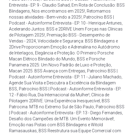
Entrevista - EP. 9 - Claudio Sahad
,
Em Rota de Conclusão: BSS
Blindagens
,
Nos encontramos em 2025!
,
Retomamos
nossas atividades - Bem-vindo a 2025!
,
Patrocínio BSS |
Podcast - Autoinforme Entrevista - EP. 10 - Henrique Antunes
,
Acelerando Juntos: BSS e 2DRIVE Unem Forças nas Clínicas
de Pilotagem 2025!
,
Premiação BSS - Desempenho de
Vendas - 2024
,
Velocidade e Segurança: BSS Blindagens e
2Drive Proporcionam Emoção e Adrenalina no Autódromo
de Interlagos
,
Elegância e Proteção: O Primeiro Porsche
Macan Elétrico Blindado do Mundo
,
BSS e Porsche
Panamera 2025: Um Novo Padrão de Luxo e Proteção
,
Macan 2025: BSS Avança com Entregas
,
Patrocínio BSS |
Podcast - Autoinforme Entrevista - EP. 11 - Juliano Machado
,
Agende Sua Visita e Descubra a Excelência da Blindagem
BSS
,
Patrocínio BSS | Podcast - Autoinforme Entrevista - EP.
12 - Fábio Rua
,
Dia Internacional da Mulher!
,
Clínica de
Pilotagem 2DRIVE: Uma Experiência Inesquecível
,
BSS
Patrocina: MTB no Extremo Sul de São Paulo
,
Patrocínio BSS
| Podcast - Autoinforme Entrevista - EP. 13 - Diego Fernandes
,
Desafio dos Campeões de MTB: Um Evento Memorável!
,
Emoção nas Pistas com BSS Blindagens e Witold
Ramasauskas
,
BSS Reestrutura sua Equipe Comercial com