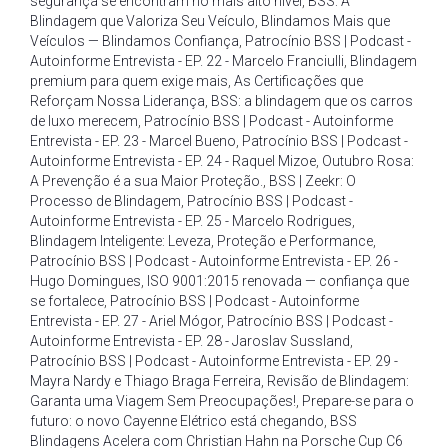
segurança se encontram no mais alto nível
,
BSS: A
Blindagem que Valoriza Seu Veículo
,
Blindamos Mais que
Veículos — Blindamos Confiança
,
Patrocínio BSS | Podcast -
Autoinforme Entrevista - EP. 22 - Marcelo Franciulli
,
Blindagem
premium para quem exige mais
,
As Certificações que
Reforçam Nossa Liderança
,
BSS: a blindagem que os carros
de luxo merecem
,
Patrocínio BSS | Podcast - Autoinforme
Entrevista - EP. 23 - Marcel Bueno
,
Patrocínio BSS | Podcast -
Autoinforme Entrevista - EP. 24 - Raquel Mizoe
,
Outubro Rosa:
A Prevenção é a sua Maior Proteção.
,
BSS | Zeekr: O
Processo de Blindagem
,
Patrocínio BSS | Podcast -
Autoinforme Entrevista - EP. 25 - Marcelo Rodrigues
,
Blindagem Inteligente: Leveza
,
Proteção e Performance
,
Patrocínio BSS | Podcast - Autoinforme Entrevista - EP. 26 -
Hugo Domingues
,
ISO 9001:2015 renovada — confiança que
se fortalece
,
Patrocínio BSS | Podcast - Autoinforme
Entrevista - EP. 27 - Ariel Mógor
,
Patrocínio BSS | Podcast -
Autoinforme Entrevista - EP. 28 - Jaroslav Sussland
,
Patrocínio BSS | Podcast - Autoinforme Entrevista - EP. 29 -
Mayra Nardy e Thiago Braga Ferreira
,
Revisão de Blindagem:
Garanta uma Viagem Sem Preocupações!
,
Prepare-se para o
futuro: o novo Cayenne Elétrico está chegando
,
BSS
Blindagens Acelera com Christian Hahn na Porsche Cup C6