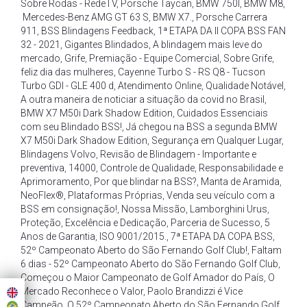
Sobre Rodas - RedeTV
,
Porsche Taycan
,
BMW 750I
,
BMW M8
,
Mercedes-Benz AMG GT 63 S
,
BMW X7.
,
Porsche Carrera
911
,
BSS Blindagens Feedback
,
1ª ETAPA DA II COPA BSS FAN
32 - 2021
,
Gigantes Blindados
,
A blindagem mais leve do
mercado
,
Grife
,
Premiação - Equipe Comercial
,
Sobre Grife
,
feliz dia das mulheres
,
Cayenne Turbo S - RS Q8 - Tucson
Turbo GDI - GLE 400 d
,
Atendimento Online
,
Qualidade Notável
,
A outra maneira de noticiar a situação da covid no Brasil
,
BMW X7 M50i Dark Shadow Edition
,
Cuidados Essenciais
com seu Blindado BSS!
,
Já chegou na BSS a segunda BMW
X7 M50i Dark Shadow Edition
,
Segurança em Qualquer Lugar
,
Blindagens Volvo
,
Revisão de Blindagem - Importante e
preventiva
,
14000
,
Controle de Qualidade
,
Responsabilidade e
Aprimoramento
,
Por que blindar na BSS?
,
Manta de Aramida
,
NeoFlex®
,
Plataformas Próprias
,
Venda seu veículo com a
BSS em consignação!
,
Nossa Missão
,
Lamborghini Urus
,
Proteção
,
Excelência e Dedicação
,
Parceria de Sucesso
,
5
Anos de Garantia
,
ISO 9001/2015.
,
7ª ETAPA DA COPA BSS
,
52º Campeonato Aberto do São Fernando Golf Club!
,
Faltam
6 dias - 52º Campeonato Aberto do São Fernando Golf Club
,
Começou o Maior Campeonato de Golf Amador do País
,
O
Mercado Reconhece o Valor
,
Paolo Brandizzi é Vice
Campeão
,
O 52º Campeonato Aberto do São Fernando Golf