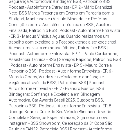
Segurança Automotiva: Blindagem BSS
,
Patrocínio BSS |
Podcast - Autoinforme Entrevista - EP. 2 - Mário Brandizzi
Neto
,
BSS Marca Presença em Evento em Parceria com a
Stuttgart
,
Mantenha seu Veículo Blindado em Perfeitas
Condições com a Assistência Técnica da BSS!
,
Auditoria
Finalizada
,
Patrocínio BSS | Podcast - Autoinforme Entrevista
- EP. 3 - Marcus Vinícius Aguiar
,
Quando realizamos um
trabalho com excelência
,
o Feedback tende a ser excelente!
,
Agende uma visita em nossa fábrica!
,
Patrocínio BSS |
Podcast - Autoinforme Entrevista - EP. 4 - Paulo Cardamone
,
Assistência Técnica - BSS | Serviços Rápidos
,
Patrocínio BSS
| Podcast - Autoinforme Entrevista - EP. 5 - Mauro Correia
,
Patrocínio BSS | Podcast - Autoinforme Entrevista - EP. 6 -
Marcelo Godoy
,
Venda seu veículo com confiança e
elegância através da BSS!
,
Patrocínio BSS | Podcast -
Autoinforme Entrevista - EP. 7 - Evandro Bastos
,
BSS
Blindagens: Confiança e Excelência em Blindagem
Automotiva
,
Car Awards Brasil 2025
,
Outdoors BSS
,
Patrocínio BSS | Podcast - Autoinforme Entrevista - EP. 8 -
Rodrigo Soares
,
Cuide do Seu Veículo Blindado: Revisão
Completa e Serviços Especializados
,
Siga nosso novo
Instagram - BSS Showroom
,
Celebração da 3ª Copa São
Paulo de FAN32
,
Patrocínio BSS | Podcast - Autoinforme