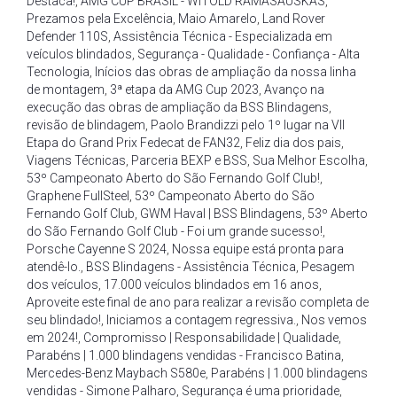
Destaca!
,
AMG CUP BRASIL - WITOLD RAMASAUSKAS
,
Prezamos pela Excelência
,
Maio Amarelo
,
Land Rover
Defender 110S
,
Assistência Técnica - Especializada em
veículos blindados
,
Segurança - Qualidade - Confiança - Alta
Tecnologia
,
Inícios das obras de ampliação da nossa linha
de montagem
,
3ª etapa da AMG Cup 2023
,
Avanço na
execução das obras de ampliação da BSS Blindagens
,
revisão de blindagem
,
Paolo Brandizzi pelo 1º lugar na VII
Etapa do Grand Prix Fedecat de FAN32
,
Feliz dia dos pais
,
Viagens Técnicas
,
Parceria BEXP e BSS
,
Sua Melhor Escolha
,
53º Campeonato Aberto do São Fernando Golf Club!
,
Graphene FullSteel
,
53º Campeonato Aberto do São
Fernando Golf Club
,
GWM Haval | BSS Blindagens
,
53º Aberto
do São Fernando Golf Club - Foi um grande sucesso!
,
Porsche Cayenne S 2024
,
Nossa equipe está pronta para
atendê-lo.
,
BSS Blindagens - Assistência Técnica
,
Pesagem
dos veículos
,
17.000 veículos blindados em 16 anos
,
Aproveite este final de ano para realizar a revisão completa de
seu blindado!
,
Iniciamos a contagem regressiva.
,
Nos vemos
em 2024!
,
Compromisso | Responsabilidade | Qualidade
,
Parabéns | 1.000 blindagens vendidas - Francisco Batina
,
Mercedes-Benz Maybach S580e
,
Parabéns | 1.000 blindagens
vendidas - Simone Palharo
,
Segurança é uma prioridade
,