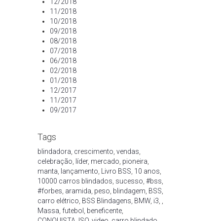
12/2018
11/2018
10/2018
09/2018
08/2018
07/2018
06/2018
02/2018
01/2018
12/2017
11/2017
09/2017
Tags
blindadora
,
crescimento
,
vendas
,
celebração
,
líder
,
mercado
,
pioneira
,
manta
,
lançamento
,
Livro BSS
,
10 anos
,
10000 carros blindados
,
sucesso
,
#bss
,
#forbes
,
aramida
,
peso
,
blindagem
,
BSS
,
carro elétrico
,
BSS Blindagens
,
BMW
,
i3
,
,
Massa
,
futebol
,
beneficente
,
CONQUISTA
,
ISO
,
video
,
carro blindado
,