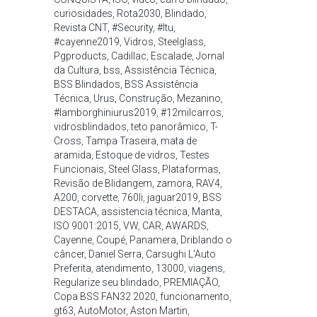
curiosidades
,
Rota2030
,
Blindado
,
Revista CNT
,
#Security
,
#Itu
,
#cayenne2019
,
Vidros
,
Steelglass
,
Pgproducts
,
Cadillac
,
Escalade
,
Jornal
da Cultura
,
bss
,
Assistência Técnica
,
BSS Blindados
,
BSS Assistência
Técnica
,
Urus
,
Construção
,
Mezanino
,
#lamborghiniurus2019
,
#12milcarros
,
vidrosblindados
,
teto panorâmico
,
T-
Cross
,
Tampa Traseira
,
mata de
aramida
,
Estoque de vidros
,
Testes
Funcionais
,
Steel Glass
,
Plataformas
,
Revisão de Blidangem
,
zamora
,
RAV4
,
A200
,
corvette
,
760li
,
jaguar2019
,
BSS
DESTACA
,
assistencia técnica
,
Manta
,
ISO 9001:2015
,
VW
,
CAR
,
AWARDS
,
Cayenne
,
Coupé
,
Panamera
,
Driblando o
câncer
,
Daniel Serra
,
Carsughi L'Auto
Preferita
,
atendimento
,
13000
,
viagens
,
Regularize seu blindado
,
PREMIAÇÃO
,
Copa BSS FAN32 2020
,
funcionamento
,
gt63
,
AutoMotor
,
Aston Martin
,