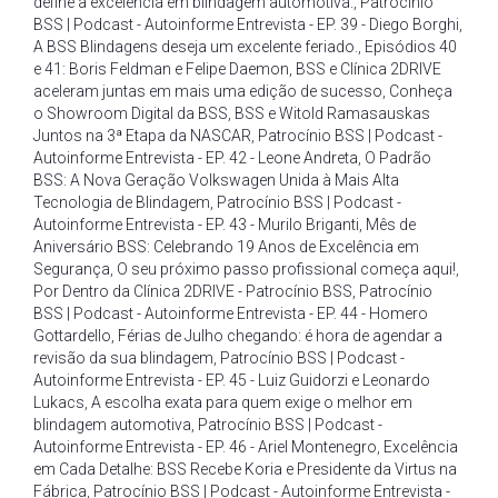
define a excelência em blindagem automotiva.
,
Patrocínio
BSS | Podcast - Autoinforme Entrevista - EP. 39 - Diego Borghi
,
A BSS Blindagens deseja um excelente feriado.
,
Episódios 40
e 41: Boris Feldman e Felipe Daemon
,
BSS e Clínica 2DRIVE
aceleram juntas em mais uma edição de sucesso
,
Conheça
o Showroom Digital da BSS
,
BSS e Witold Ramasauskas
Juntos na 3ª Etapa da NASCAR
,
Patrocínio BSS | Podcast -
Autoinforme Entrevista - EP. 42 - Leone Andreta
,
O Padrão
BSS: A Nova Geração Volkswagen Unida à Mais Alta
Tecnologia de Blindagem
,
Patrocínio BSS | Podcast -
Autoinforme Entrevista - EP. 43 - Murilo Briganti
,
Mês de
Aniversário BSS: Celebrando 19 Anos de Excelência em
Segurança
,
O seu próximo passo profissional começa aqui!
,
Por Dentro da Clínica 2DRIVE - Patrocínio BSS
,
Patrocínio
BSS | Podcast - Autoinforme Entrevista - EP. 44 - Homero
Gottardello
,
Férias de Julho chegando: é hora de agendar a
revisão da sua blindagem
,
Patrocínio BSS | Podcast -
Autoinforme Entrevista - EP. 45 - Luiz Guidorzi e Leonardo
Lukacs
,
A escolha exata para quem exige o melhor em
blindagem automotiva
,
Patrocínio BSS | Podcast -
Autoinforme Entrevista - EP. 46 - Ariel Montenegro
,
Excelência
em Cada Detalhe: BSS Recebe Koria e Presidente da Virtus na
Fábrica
,
Patrocínio BSS | Podcast - Autoinforme Entrevista -