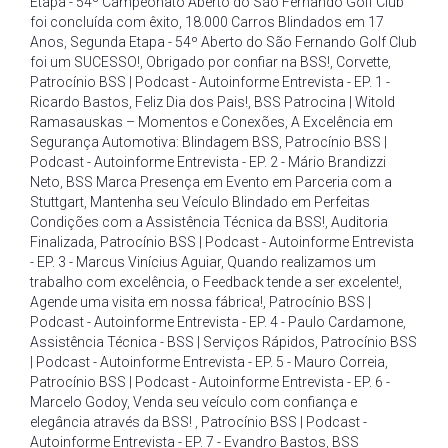
Etapa - 54º Campeonato Aberto do São Fernando Golf Club
foi concluída com êxito
,
18.000 Carros Blindados em 17
Anos
,
Segunda Etapa - 54º Aberto do São Fernando Golf Club
foi um SUCESSO!
,
Obrigado por confiar na BSS!
,
Corvette
,
Patrocínio BSS | Podcast - Autoinforme Entrevista - EP. 1 -
Ricardo Bastos
,
Feliz Dia dos Pais!
,
BSS Patrocina | Witold
Ramasauskas – Momentos e Conexões
,
A Excelência em
Segurança Automotiva: Blindagem BSS
,
Patrocínio BSS |
Podcast - Autoinforme Entrevista - EP. 2 - Mário Brandizzi
Neto
,
BSS Marca Presença em Evento em Parceria com a
Stuttgart
,
Mantenha seu Veículo Blindado em Perfeitas
Condições com a Assistência Técnica da BSS!
,
Auditoria
Finalizada
,
Patrocínio BSS | Podcast - Autoinforme Entrevista
- EP. 3 - Marcus Vinícius Aguiar
,
Quando realizamos um
trabalho com excelência
,
o Feedback tende a ser excelente!
,
Agende uma visita em nossa fábrica!
,
Patrocínio BSS |
Podcast - Autoinforme Entrevista - EP. 4 - Paulo Cardamone
,
Assistência Técnica - BSS | Serviços Rápidos
,
Patrocínio BSS
| Podcast - Autoinforme Entrevista - EP. 5 - Mauro Correia
,
Patrocínio BSS | Podcast - Autoinforme Entrevista - EP. 6 -
Marcelo Godoy
,
Venda seu veículo com confiança e
elegância através da BSS!
,
Patrocínio BSS | Podcast -
Autoinforme Entrevista - EP. 7 - Evandro Bastos
,
BSS