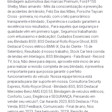
blindagem automotiva das marcas Premium
,
Ford F150
Shelby
,
Maio amarelo - Mês da conscientização e prevenção
de acidentes de trânsito
,
Feliz Dia das Mães
,
Porsche Taycan
Cross - primeira
,
no mundo
,
com o teto panorâmico
transparente e blindado.
,
Experiência e cuidado garantem a
excelência nos resultados.
,
Para aqueles que segurança e
qualidade vêm em primeiro lugar.
,
Seguimos trabalhando
com entusiasmo e dedicação!
,
Cuidados Essenciais com
seu Blindado BSS!
,
BSS Destaca! Rolls-Royce Ghost
,
BSS
Destaca! O novo elétrico BMW iX
,
Dia do Cliente - 15 de
Setembro
,
Resultado d nosso trabalho
,
Stock Car terá corrida
de lendas em Interlagos
,
BSS Blindagens - Fala Brasil - Record
TV
,
bca
,
Não deixe para depois
,
aproveite este inicio de ano
para realizar a revisão completa de seu blindado
,
é preventiva
e importante para que possa garantir o perfeito
funcionamento do veículo. Nossa equipe técnica está
preparada para dar suporte em nossa
,
Consultoria Security
Express
,
Rolls-Royce Ghost - Blindado BSS
,
BSS Destaca!
Mercedes-Benz AMG EQS 53
,
Blindagem de veículos elétricos
,
Conforto
,
Luxo
,
Elegância e SEGURANÇA
,
Pensando em
vender seu veículo?
,
Car Awards 2023
,
BSS Destaca / Pós
Venda
,
BSS Feedback
,
Comunicado - Final de ano
,
Nos
vemos em 2023
,
Seja bem-vindo
,
2023!
,
Revisão de