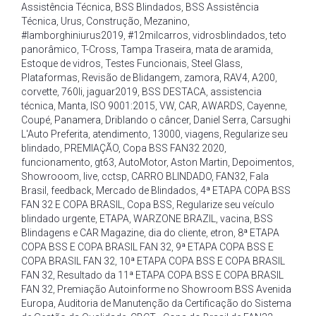
Assistência Técnica
,
BSS Blindados
,
BSS Assistência
Técnica
,
Urus
,
Construção
,
Mezanino
,
#lamborghiniurus2019
,
#12milcarros
,
vidrosblindados
,
teto
panorâmico
,
T-Cross
,
Tampa Traseira
,
mata de aramida
,
Estoque de vidros
,
Testes Funcionais
,
Steel Glass
,
Plataformas
,
Revisão de Blidangem
,
zamora
,
RAV4
,
A200
,
corvette
,
760li
,
jaguar2019
,
BSS DESTACA
,
assistencia
técnica
,
Manta
,
ISO 9001:2015
,
VW
,
CAR
,
AWARDS
,
Cayenne
,
Coupé
,
Panamera
,
Driblando o câncer
,
Daniel Serra
,
Carsughi
L'Auto Preferita
,
atendimento
,
13000
,
viagens
,
Regularize seu
blindado
,
PREMIAÇÃO
,
Copa BSS FAN32 2020
,
funcionamento
,
gt63
,
AutoMotor
,
Aston Martin
,
Depoimentos
,
Showrooom
,
live
,
cctsp
,
CARRO BLINDADO
,
FAN32
,
Fala
Brasil
,
feedback
,
Mercado de Blindados
,
4ª ETAPA COPA BSS
FAN 32 E COPA BRASIL
,
Copa BSS
,
Regularize seu veículo
blindado urgente
,
ETAPA
,
WARZONE BRAZIL
,
vacina
,
BSS
Blindagens e CAR Magazine
,
dia do cliente
,
etron
,
8ª ETAPA
COPA BSS E COPA BRASIL FAN 32
,
9ª ETAPA COPA BSS E
COPA BRASIL FAN 32
,
10ª ETAPA COPA BSS E COPA BRASIL
FAN 32
,
Resultado da 11ª ETAPA COPA BSS E COPA BRASIL
FAN 32
,
Premiação Autoinforme no Showroom BSS Avenida
Europa
,
Auditoria de Manutenção da Certificação do Sistema