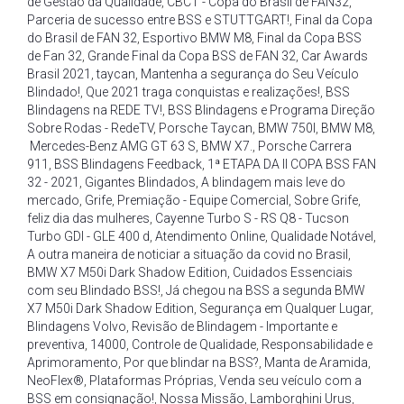
de Gestão da Qualidade
,
CBCT - Copa do Brasil de FAN32
,
Parceria de sucesso entre BSS e STUTTGART!
,
Final da Copa
do Brasil de FAN 32
,
Esportivo BMW M8
,
Final da Copa BSS
de Fan 32
,
Grande Final da Copa BSS de FAN 32
,
Car Awards
Brasil 2021
,
taycan
,
Mantenha a segurança do Seu Veículo
Blindado!
,
Que 2021 traga conquistas e realizações!
,
BSS
Blindagens na REDE TV!
,
BSS Blindagens e Programa Direção
Sobre Rodas - RedeTV
,
Porsche Taycan
,
BMW 750I
,
BMW M8
,
Mercedes-Benz AMG GT 63 S
,
BMW X7.
,
Porsche Carrera
911
,
BSS Blindagens Feedback
,
1ª ETAPA DA II COPA BSS FAN
32 - 2021
,
Gigantes Blindados
,
A blindagem mais leve do
mercado
,
Grife
,
Premiação - Equipe Comercial
,
Sobre Grife
,
feliz dia das mulheres
,
Cayenne Turbo S - RS Q8 - Tucson
Turbo GDI - GLE 400 d
,
Atendimento Online
,
Qualidade Notável
,
A outra maneira de noticiar a situação da covid no Brasil
,
BMW X7 M50i Dark Shadow Edition
,
Cuidados Essenciais
com seu Blindado BSS!
,
Já chegou na BSS a segunda BMW
X7 M50i Dark Shadow Edition
,
Segurança em Qualquer Lugar
,
Blindagens Volvo
,
Revisão de Blindagem - Importante e
preventiva
,
14000
,
Controle de Qualidade
,
Responsabilidade e
Aprimoramento
,
Por que blindar na BSS?
,
Manta de Aramida
,
NeoFlex®
,
Plataformas Próprias
,
Venda seu veículo com a
BSS em consignação!
,
Nossa Missão
,
Lamborghini Urus
,