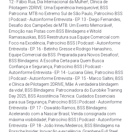
12 - Fábio Rua
,
Dia Internacional da Mulher!
,
Clínica de
Pilotagem 2DRIVE: Uma Experiência Inesquecível
,
BSS
Patrocina: MTB no Extremo Sul de São Paulo
,
Patrocínio BSS
| Podcast - Autoinforme Entrevista - EP. 13 - Diego Fernandes
,
Desafio dos Campeões de MTB: Um Evento Memorável!
,
Emoção nas Pistas com BSS Blindagens e Witold
Ramasauskas
,
BSS Reestrutura sua Equipe Comercial com
Foco na Excelência
,
Patrocínio BSS | Podcast - Autoinforme
Entrevista - EP. 16 - Betinho Gresse e Rodrigo Hanashiro
,
Equipe Comercial da BSS: Preparada para Novos Desafios!
,
BSS Blindagens: A Escolha Certa para Quem Busca
Confiança e Segurança
,
Patrocínio BSS | Podcast -
Autoinforme Entrevista - EP. 14 - Luciana Giles
,
Patrocínio BSS
| Podcast - Autoinforme Entrevista - EP. 15 - Marco Saltini
,
BSS
e Clínica de Pilotagem 2DRIVE
,
Mãe: A verdadeira blindagem
da vida!
,
BSS Blindagens: Patrocinadora do Eurobike Training
Day 2025
,
BSS Assistência Técnica: Cuidados Essenciais
para sua Segurança
,
Patrocínio BSS | Podcast - Autoinforme
Entrevista - EP. 17 - Oswaldo Ramos
,
BSS Blindagens:
Acelerando com a Nascar Brasil
,
Venda consignada com
máxima visibilidade!
,
Patrocínio BSS | Podcast - Autoinforme
Entrevista - EP. 18 - João Irineu Medeiros
,
BSS Blindagens na
Porsche Insider: Inovação e excelência
,
Graphene Full Steel: