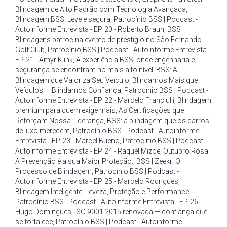
Blindagem de Alto Padrão com Tecnologia Avançada
,
Blindagem BSS: Leve e segura
,
Patrocínio BSS | Podcast -
Autoinforme Entrevista - EP. 20 - Roberto Braun
,
BSS
Blindagens patrocina evento de prestígio no São Fernando
Golf Club
,
Patrocínio BSS | Podcast - Autoinforme Entrevista -
EP. 21 - Amyr Klink
,
A experiência BSS: onde engenharia e
segurança se encontram no mais alto nível
,
BSS: A
Blindagem que Valoriza Seu Veículo
,
Blindamos Mais que
Veículos — Blindamos Confiança
,
Patrocínio BSS | Podcast -
Autoinforme Entrevista - EP. 22 - Marcelo Franciulli
,
Blindagem
premium para quem exige mais
,
As Certificações que
Reforçam Nossa Liderança
,
BSS: a blindagem que os carros
de luxo merecem
,
Patrocínio BSS | Podcast - Autoinforme
Entrevista - EP. 23 - Marcel Bueno
,
Patrocínio BSS | Podcast -
Autoinforme Entrevista - EP. 24 - Raquel Mizoe
,
Outubro Rosa:
A Prevenção é a sua Maior Proteção.
,
BSS | Zeekr: O
Processo de Blindagem
,
Patrocínio BSS | Podcast -
Autoinforme Entrevista - EP. 25 - Marcelo Rodrigues
,
Blindagem Inteligente: Leveza
,
Proteção e Performance
,
Patrocínio BSS | Podcast - Autoinforme Entrevista - EP. 26 -
Hugo Domingues
,
ISO 9001:2015 renovada — confiança que
se fortalece
,
Patrocínio BSS | Podcast - Autoinforme