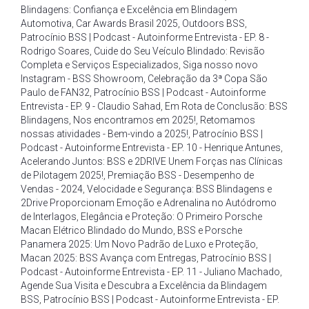
Blindagens: Confiança e Excelência em Blindagem
Automotiva
,
Car Awards Brasil 2025
,
Outdoors BSS
,
Patrocínio BSS | Podcast - Autoinforme Entrevista - EP. 8 -
Rodrigo Soares
,
Cuide do Seu Veículo Blindado: Revisão
Completa e Serviços Especializados
,
Siga nosso novo
Instagram - BSS Showroom
,
Celebração da 3ª Copa São
Paulo de FAN32
,
Patrocínio BSS | Podcast - Autoinforme
Entrevista - EP. 9 - Claudio Sahad
,
Em Rota de Conclusão: BSS
Blindagens
,
Nos encontramos em 2025!
,
Retomamos
nossas atividades - Bem-vindo a 2025!
,
Patrocínio BSS |
Podcast - Autoinforme Entrevista - EP. 10 - Henrique Antunes
,
Acelerando Juntos: BSS e 2DRIVE Unem Forças nas Clínicas
de Pilotagem 2025!
,
Premiação BSS - Desempenho de
Vendas - 2024
,
Velocidade e Segurança: BSS Blindagens e
2Drive Proporcionam Emoção e Adrenalina no Autódromo
de Interlagos
,
Elegância e Proteção: O Primeiro Porsche
Macan Elétrico Blindado do Mundo
,
BSS e Porsche
Panamera 2025: Um Novo Padrão de Luxo e Proteção
,
Macan 2025: BSS Avança com Entregas
,
Patrocínio BSS |
Podcast - Autoinforme Entrevista - EP. 11 - Juliano Machado
,
Agende Sua Visita e Descubra a Excelência da Blindagem
BSS
,
Patrocínio BSS | Podcast - Autoinforme Entrevista - EP.