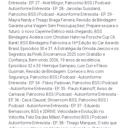
Entrevista - EP. 27 - Ariel Mógor
,
Patrocínio BSS | Podcast -
Autoinforme Entrevista - EP. 28 - Jaroslav Sussland
,
Patrocínio BSS | Podcast - Autoinforme Entrevista - EP. 29 -
Mayra Nardy e Thiago Braga Ferreira
,
Revisão de Blindagem:
Garanta uma Viagem Sem Preocupações!
,
Prepare-se para o
futuro: o novo Cayenne Elétrico está chegando
,
BSS
Blindagens Acelera com Christian Hahn na Porsche Cup C6
Bank!
,
BSS Blindagens Patrocina a 16ª Edição do Car Awards
Brasil
,
Episódios 30 e 31: A Estratégia da Omoda Jaecoo e os
Segredos da Pirelli
,
Encerramos 2025 com Gratidão e
Confiança
,
Bem-vindo 2026
,
19 anos de excelência
,
Episódios 32 e 33: Henrique Sampaio
,
Luis Curi e Flávio
Gusmán
,
Revisão de Blindagem: Comece o Ano com
Segurança
,
Patrocínio BSS | Podcast - Autoinforme
Entrevista - EP. 34 - Flávio Padovan
,
Patrocínio BSS | Podcast
- Autoinforme Entrevista - EP. 35 - Paulo Kakinoff
,
Aviso de
Carnaval
,
Patrocínio BSS | Podcast - Autoinforme Entrevista -
EP. 36 - Cacá Clauset
,
Showroom BSS
,
Patrocínio BSS |
Podcast - Autoinforme Entrevista - EP. 37 - Eduardo
Bernasconi
,
BSS e 2DRIVE: Velocidade e Evolução no
Velocitta
,
Feliz Dia das Mães!
,
Patrocínio BSS | Podcast -
Autoinforme Entrevista - EP. 38 - Thiago Marques
,
O selo que