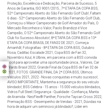
Proteção
,
Excelência e Dedicação
,
Parceria de Sucesso
,
5
Anos de Garantia
,
ISO 9001/2015.
,
7ª ETAPA DA COPA BSS
,
52º Campeonato Aberto do São Fernando Golf Club!
,
Faltam
6 dias - 52º Campeonato Aberto do São Fernando Golf Club
,
Começou o Maior Campeonato de Golf Amador do País
,
O
Mercado Reconhece o Valor
,
Paolo Brandizzi é Vice
Campeão
,
O 52º Campeonato Aberto do São Fernando Golf
Club foi Sucesso Absoluto!
,
8ª ETAPA DA COPA BSS e 13ª
ETAPA DA COPA BRASIL DE FAN32 DE 2021
,
Começa
Amanhã!
,
Fotografias - 8ª ETAPA DA COPA BSS
,
Outubro
Rosa
,
Cadillac Escalade 2021
,
Copa BSS de Fan 32
,
Novembro Azul
,
A Ulbrex
,
em parceria com a BSS convida
você para aproveitar uma oportunidade única.
,
Valores
,
Car
Wards Brasil 2022
,
Grande Final da Copa BSS de Fan 32 de
2021
,
FOTOS: GRANDE FINAL DA 2ª COPA BSS
,
Últimos
Veículos 2021
,
2022 - Novas conquistas e muito sucesso!
,
AVISO IMPORTANTE
,
Mantenha a segurança do seu veículo
blindado!
,
BSS Celebra - 15 anos - 15.000 veículos blindados
,
Vidros Full Steel | Segurança - Qualidade - Confiança
,
Manta
de Aramida - NeoFlex® Panther
,
Porsche Taycan Cross 2022
,
Premiação BSS - Desempenho de Vendas - 2021
,
Dúvidas na
hora de adquirir um seminovo já blindado?
,
Líder em