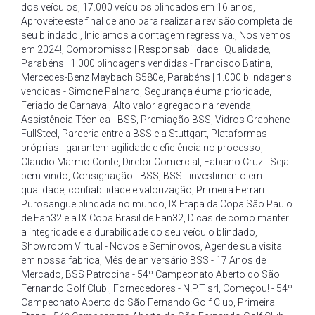
dos veículos
,
17.000 veículos blindados em 16 anos
,
Aproveite este final de ano para realizar a revisão completa de
seu blindado!
,
Iniciamos a contagem regressiva.
,
Nos vemos
em 2024!
,
Compromisso | Responsabilidade | Qualidade
,
Parabéns | 1.000 blindagens vendidas - Francisco Batina
,
Mercedes-Benz Maybach S580e
,
Parabéns | 1.000 blindagens
vendidas - Simone Palharo
,
Segurança é uma prioridade
,
Feriado de Carnaval
,
Alto valor agregado na revenda
,
Assistência Técnica - BSS
,
Premiação BSS
,
Vidros Graphene
FullSteel
,
Parceria entre a BSS e a Stuttgart
,
Plataformas
próprias - garantem agilidade e eficiência no processo
,
Claudio Marmo Conte
,
Diretor Comercial
,
Fabiano Cruz - Seja
bem-vindo
,
Consignação - BSS
,
BSS - investimento em
qualidade
,
confiabilidade e valorização
,
Primeira Ferrari
Purosangue blindada no mundo
,
IX Etapa da Copa São Paulo
de Fan32 e a IX Copa Brasil de Fan32
,
Dicas de como manter
a integridade e a durabilidade do seu veículo blindado
,
Showroom Virtual - Novos e Seminovos
,
Agende sua visita
em nossa fabrica
,
Mês de aniversário BSS - 17 Anos de
Mercado
,
BSS Patrocina - 54º Campeonato Aberto do São
Fernando Golf Club!
,
Fornecedores - N.P.T srl
,
Começou! - 54º
Campeonato Aberto do São Fernando Golf Club
,
Primeira