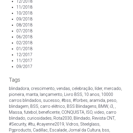
12/2018
11/2018
10/2018
09/2018
08/2018
07/2018
06/2018
02/2018
01/2018
12/2017
11/2017
09/2017
Tags
blindadora
,
crescimento
,
vendas
,
celebração
,
líder
,
mercado
,
pioneira
,
manta
,
lançamento
,
Livro BSS
,
10 anos
,
10000
carros blindados
,
sucesso
,
#bss
,
#forbes
,
aramida
,
peso
,
blindagem
,
BSS
,
carro elétrico
,
BSS Blindagens
,
BMW
,
i3
,
,
Massa
,
futebol
,
beneficente
,
CONQUISTA
,
ISO
,
video
,
carro
blindado
,
curiosidades
,
Rota2030
,
Blindado
,
Revista CNT
,
#Security
,
#Itu
,
#cayenne2019
,
Vidros
,
Steelglass
,
Pgproducts
,
Cadillac
,
Escalade
,
Jornal da Cultura
,
bss
,