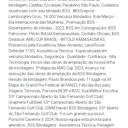
blindagem
,
Cadillac Escalade
,
Parabéns São Paulo
,
Cuidados
essenciais com seu blindado BSS
,
#BSSrepost -
Lamborghini Urus.
,
16.000 Veículos Blindados
,
8 de Março -
Dia Internacional das Mulheres.
,
Premiação BSS -
Desempenho de Vendas - 2022
,
BSS em Consignação!
,
BSS
Patrocina - Piloto Witold Ramasauskas
,
Contato Oficiais
,
BSS
Destaca!
,
AMG CUP BRASIL - WITOLD RAMASAUSKAS
,
Prezamos pela Excelência
,
Maio Amarelo
,
Land Rover
Defender 110S
,
Assistência Técnica - Especializada em
veículos blindados
,
Segurança - Qualidade - Confiança - Alta
Tecnologia
,
Inícios das obras de ampliação da nossa linha
de montagem
,
3ª etapa da AMG Cup 2023
,
Avanço na
execução das obras de ampliação da BSS Blindagens
,
revisão de blindagem
,
Paolo Brandizzi pelo 1º lugar na VII
Etapa do Grand Prix Fedecat de FAN32
,
Feliz dia dos pais
,
Viagens Técnicas
,
Parceria BEXP e BSS
,
Sua Melhor Escolha
,
53º Campeonato Aberto do São Fernando Golf Club!
,
Graphene FullSteel
,
53º Campeonato Aberto do São
Fernando Golf Club
,
GWM Haval | BSS Blindagens
,
53º Aberto
do São Fernando Golf Club - Foi um grande sucesso!
,
Porsche Cayenne S 2024
,
Nossa equipe está pronta para
atendê-lo.
,
BSS Blindagens - Assistência Técnica
,
Pesagem