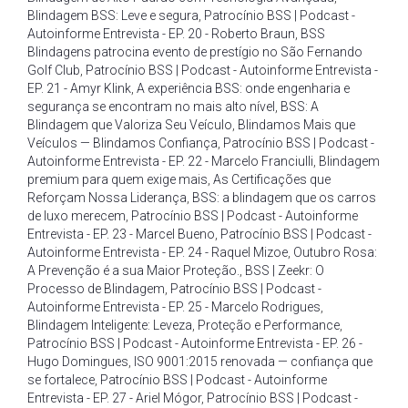
Blindagem BSS: Leve e segura
,
Patrocínio BSS | Podcast -
Autoinforme Entrevista - EP. 20 - Roberto Braun
,
BSS
Blindagens patrocina evento de prestígio no São Fernando
Golf Club
,
Patrocínio BSS | Podcast - Autoinforme Entrevista -
EP. 21 - Amyr Klink
,
A experiência BSS: onde engenharia e
segurança se encontram no mais alto nível
,
BSS: A
Blindagem que Valoriza Seu Veículo
,
Blindamos Mais que
Veículos — Blindamos Confiança
,
Patrocínio BSS | Podcast -
Autoinforme Entrevista - EP. 22 - Marcelo Franciulli
,
Blindagem
premium para quem exige mais
,
As Certificações que
Reforçam Nossa Liderança
,
BSS: a blindagem que os carros
de luxo merecem
,
Patrocínio BSS | Podcast - Autoinforme
Entrevista - EP. 23 - Marcel Bueno
,
Patrocínio BSS | Podcast -
Autoinforme Entrevista - EP. 24 - Raquel Mizoe
,
Outubro Rosa:
A Prevenção é a sua Maior Proteção.
,
BSS | Zeekr: O
Processo de Blindagem
,
Patrocínio BSS | Podcast -
Autoinforme Entrevista - EP. 25 - Marcelo Rodrigues
,
Blindagem Inteligente: Leveza
,
Proteção e Performance
,
Patrocínio BSS | Podcast - Autoinforme Entrevista - EP. 26 -
Hugo Domingues
,
ISO 9001:2015 renovada — confiança que
se fortalece
,
Patrocínio BSS | Podcast - Autoinforme
Entrevista - EP. 27 - Ariel Mógor
,
Patrocínio BSS | Podcast -