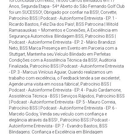
foi concluída com êxito
,
18.000 Carros Blindados em 17
Anos
,
Segunda Etapa - 54º Aberto do São Fernando Golf Club
foi um SUCESSO!
,
Obrigado por confiar na BSS!
,
Corvette
,
Patrocínio BSS | Podcast - Autoinforme Entrevista - EP. 1 -
Ricardo Bastos
,
Feliz Dia dos Pais!
,
BSS Patrocina | Witold
Ramasauskas – Momentos e Conexões
,
A Excelência em
Segurança Automotiva: Blindagem BSS
,
Patrocínio BSS |
Podcast - Autoinforme Entrevista - EP. 2 - Mário Brandizzi
Neto
,
BSS Marca Presença em Evento em Parceria com a
Stuttgart
,
Mantenha seu Veículo Blindado em Perfeitas
Condições com a Assistência Técnica da BSS!
,
Auditoria
Finalizada
,
Patrocínio BSS | Podcast - Autoinforme Entrevista
- EP. 3 - Marcus Vinícius Aguiar
,
Quando realizamos um
trabalho com excelência
,
o Feedback tende a ser excelente!
,
Agende uma visita em nossa fábrica!
,
Patrocínio BSS |
Podcast - Autoinforme Entrevista - EP. 4 - Paulo Cardamone
,
Assistência Técnica - BSS | Serviços Rápidos
,
Patrocínio BSS
| Podcast - Autoinforme Entrevista - EP. 5 - Mauro Correia
,
Patrocínio BSS | Podcast - Autoinforme Entrevista - EP. 6 -
Marcelo Godoy
,
Venda seu veículo com confiança e
elegância através da BSS!
,
Patrocínio BSS | Podcast -
Autoinforme Entrevista - EP. 7 - Evandro Bastos
,
BSS
Blindagens: Confiança e Excelência em Blindagem