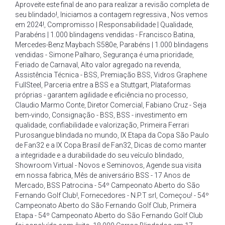
Aproveite este final de ano para realizar a revisão completa de
seu blindado!
,
Iniciamos a contagem regressiva.
,
Nos vemos
em 2024!
,
Compromisso | Responsabilidade | Qualidade
,
Parabéns | 1.000 blindagens vendidas - Francisco Batina
,
Mercedes-Benz Maybach S580e
,
Parabéns | 1.000 blindagens
vendidas - Simone Palharo
,
Segurança é uma prioridade
,
Feriado de Carnaval
,
Alto valor agregado na revenda
,
Assistência Técnica - BSS
,
Premiação BSS
,
Vidros Graphene
FullSteel
,
Parceria entre a BSS e a Stuttgart
,
Plataformas
próprias - garantem agilidade e eficiência no processo
,
Claudio Marmo Conte
,
Diretor Comercial
,
Fabiano Cruz - Seja
bem-vindo
,
Consignação - BSS
,
BSS - investimento em
qualidade
,
confiabilidade e valorização
,
Primeira Ferrari
Purosangue blindada no mundo
,
IX Etapa da Copa São Paulo
de Fan32 e a IX Copa Brasil de Fan32
,
Dicas de como manter
a integridade e a durabilidade do seu veículo blindado
,
Showroom Virtual - Novos e Seminovos
,
Agende sua visita
em nossa fabrica
,
Mês de aniversário BSS - 17 Anos de
Mercado
,
BSS Patrocina - 54º Campeonato Aberto do São
Fernando Golf Club!
,
Fornecedores - N.P.T srl
,
Começou! - 54º
Campeonato Aberto do São Fernando Golf Club
,
Primeira
Etapa - 54º Campeonato Aberto do São Fernando Golf Club