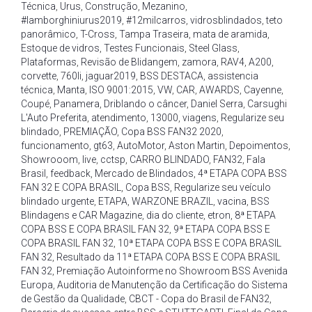
Técnica
,
Urus
,
Construção
,
Mezanino
,
#lamborghiniurus2019
,
#12milcarros
,
vidrosblindados
,
teto
panorâmico
,
T-Cross
,
Tampa Traseira
,
mata de aramida
,
Estoque de vidros
,
Testes Funcionais
,
Steel Glass
,
Plataformas
,
Revisão de Blidangem
,
zamora
,
RAV4
,
A200
,
corvette
,
760li
,
jaguar2019
,
BSS DESTACA
,
assistencia
técnica
,
Manta
,
ISO 9001:2015
,
VW
,
CAR
,
AWARDS
,
Cayenne
,
Coupé
,
Panamera
,
Driblando o câncer
,
Daniel Serra
,
Carsughi
L'Auto Preferita
,
atendimento
,
13000
,
viagens
,
Regularize seu
blindado
,
PREMIAÇÃO
,
Copa BSS FAN32 2020
,
funcionamento
,
gt63
,
AutoMotor
,
Aston Martin
,
Depoimentos
,
Showrooom
,
live
,
cctsp
,
CARRO BLINDADO
,
FAN32
,
Fala
Brasil
,
feedback
,
Mercado de Blindados
,
4ª ETAPA COPA BSS
FAN 32 E COPA BRASIL
,
Copa BSS
,
Regularize seu veículo
blindado urgente
,
ETAPA
,
WARZONE BRAZIL
,
vacina
,
BSS
Blindagens e CAR Magazine
,
dia do cliente
,
etron
,
8ª ETAPA
COPA BSS E COPA BRASIL FAN 32
,
9ª ETAPA COPA BSS E
COPA BRASIL FAN 32
,
10ª ETAPA COPA BSS E COPA BRASIL
FAN 32
,
Resultado da 11ª ETAPA COPA BSS E COPA BRASIL
FAN 32
,
Premiação Autoinforme no Showroom BSS Avenida
Europa
,
Auditoria de Manutenção da Certificação do Sistema
de Gestão da Qualidade
,
CBCT - Copa do Brasil de FAN32
,