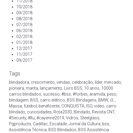
11/2018
10/2018
09/2018
08/2018
07/2018
06/2018
02/2018
01/2018
12/2017
11/2017
09/2017
Tags
blindadora
,
crescimento
,
vendas
,
celebração
,
líder
,
mercado
,
pioneira
,
manta
,
lançamento
,
Livro BSS
,
10 anos
,
10000
carros blindados
,
sucesso
,
#bss
,
#forbes
,
aramida
,
peso
,
blindagem
,
BSS
,
carro elétrico
,
BSS Blindagens
,
BMW
,
i3
,
,
Massa
,
futebol
,
beneficente
,
CONQUISTA
,
ISO
,
video
,
carro
blindado
,
curiosidades
,
Rota2030
,
Blindado
,
Revista CNT
,
#Security
,
#Itu
,
#cayenne2019
,
Vidros
,
Steelglass
,
Pgproducts
,
Cadillac
,
Escalade
,
Jornal da Cultura
,
bss
,
Assistência Técnica
,
BSS Blindados
,
BSS Assistência