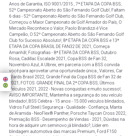
Anos de Garantia
,
ISO 9001/2015.
,
7ª ETAPA DA COPA BSS
,
52º Campeonato Aberto do São Fernando Golf Club!
,
Faltam
6 dias - 52º Campeonato Aberto do São Fernando Golf Club
,
Começou o Maior Campeonato de Golf Amador do País
,
O
Mercado Reconhece o Valor
,
Paolo Brandizzi é Vice
Campeão
,
O 52º Campeonato Aberto do São Fernando Golf
Club foi Sucesso Absoluto!
,
8ª ETAPA DA COPA BSS e 13ª
ETAPA DA COPA BRASIL DE FAN32 DE 2021
,
Começa
Amanhã!
,
Fotografias - 8ª ETAPA DA COPA BSS
,
Outubro
Rosa
,
Cadillac Escalade 2021
,
Copa BSS de Fan 32
,
Novembro Azul
,
A Ulbrex
,
em parceria com a BSS convida
você para aproveitar uma oportunidade única.
,
Valores
,
Car
Wards Brasil 2022
,
Grande Final da Copa BSS de Fan 32 de
2021
,
FOTOS: GRANDE FINAL DA 2ª COPA BSS
,
Últimos
Veículos 2021
,
2022 - Novas conquistas e muito sucesso!
,
AVISO IMPORTANTE
,
Mantenha a segurança do seu veículo
blindado!
,
BSS Celebra - 15 anos - 15.000 veículos blindados
,
Vidros Full Steel | Segurança - Qualidade - Confiança
,
Manta
de Aramida - NeoFlex® Panther
,
Porsche Taycan Cross 2022
,
Premiação BSS - Desempenho de Vendas - 2021
,
Dúvidas na
hora de adquirir um seminovo já blindado?
,
Líder em
blindagem automotiva das marcas Premium
,
Ford F150