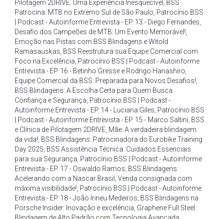
Pilotagem 2DRIVE: Uma Experiência Inesquecível
,
BSS
Patrocina: MTB no Extremo Sul de São Paulo
,
Patrocínio BSS
| Podcast - Autoinforme Entrevista - EP. 13 - Diego Fernandes
,
Desafio dos Campeões de MTB: Um Evento Memorável!
,
Emoção nas Pistas com BSS Blindagens e Witold
Ramasauskas
,
BSS Reestrutura sua Equipe Comercial com
Foco na Excelência
,
Patrocínio BSS | Podcast - Autoinforme
Entrevista - EP. 16 - Betinho Gresse e Rodrigo Hanashiro
,
Equipe Comercial da BSS: Preparada para Novos Desafios!
,
BSS Blindagens: A Escolha Certa para Quem Busca
Confiança e Segurança
,
Patrocínio BSS | Podcast -
Autoinforme Entrevista - EP. 14 - Luciana Giles
,
Patrocínio BSS
| Podcast - Autoinforme Entrevista - EP. 15 - Marco Saltini
,
BSS
e Clínica de Pilotagem 2DRIVE
,
Mãe: A verdadeira blindagem
da vida!
,
BSS Blindagens: Patrocinadora do Eurobike Training
Day 2025
,
BSS Assistência Técnica: Cuidados Essenciais
para sua Segurança
,
Patrocínio BSS | Podcast - Autoinforme
Entrevista - EP. 17 - Oswaldo Ramos
,
BSS Blindagens:
Acelerando com a Nascar Brasil
,
Venda consignada com
máxima visibilidade!
,
Patrocínio BSS | Podcast - Autoinforme
Entrevista - EP. 18 - João Irineu Medeiros
,
BSS Blindagens na
Porsche Insider: Inovação e excelência
,
Graphene Full Steel:
Blindagem de Alto Padrão com Tecnologia Avançada
,