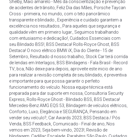
Shelby
,
Maio amarelo - Mês da conscientização e prevenção
de acidentes de trânsito
,
Feliz Dia das Mães
,
Porsche Taycan
Cross - primeira
,
no mundo
,
com o teto panorâmico
transparente e blindado.
,
Experiência e cuidado garantem a
excelência nos resultados.
,
Para aqueles que segurança e
qualidade vêm em primeiro lugar.
,
Seguimos trabalhando
com entusiasmo e dedicação!
,
Cuidados Essenciais com
seu Blindado BSS!
,
BSS Destaca! Rolls-Royce Ghost
,
BSS
Destaca! O novo elétrico BMW iX
,
Dia do Cliente - 15 de
Setembro
,
Resultado d nosso trabalho
,
Stock Car terá corrida
de lendas em Interlagos
,
BSS Blindagens - Fala Brasil - Record
TV
,
bca
,
Não deixe para depois
,
aproveite este inicio de ano
para realizar a revisão completa de seu blindado
,
é preventiva
e importante para que possa garantir o perfeito
funcionamento do veículo. Nossa equipe técnica está
preparada para dar suporte em nossa
,
Consultoria Security
Express
,
Rolls-Royce Ghost - Blindado BSS
,
BSS Destaca!
Mercedes-Benz AMG EQS 53
,
Blindagem de veículos elétricos
,
Conforto
,
Luxo
,
Elegância e SEGURANÇA
,
Pensando em
vender seu veículo?
,
Car Awards 2023
,
BSS Destaca / Pós
Venda
,
BSS Feedback
,
Comunicado - Final de ano
,
Nos
vemos em 2023
,
Seja bem-vindo
,
2023!
,
Revisão de
blindagem
,
Cadillac Escalade
,
Parabéns São Paulo
,
Cuidados