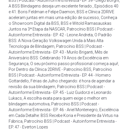
BSS | Podcast - Autoinforme Entrevista - EP. 39 - Diego Borghi
,
A BSS Blindagens deseja um excelente feriado.
,
Episódios 40
e 41: Boris Feldman e Felipe Daemon
,
BSS e Clínica 2DRIVE
aceleram juntas em mais uma edição de sucesso
,
Conheça
o Showroom Digital da BSS
,
BSS e Witold Ramasauskas
Juntos na 3ª Etapa da NASCAR
,
Patrocínio BSS | Podcast -
Autoinforme Entrevista - EP. 42 - Leone Andreta
,
O Padrão
BSS: A Nova Geração Volkswagen Unida à Mais Alta
Tecnologia de Blindagem
,
Patrocínio BSS | Podcast -
Autoinforme Entrevista - EP. 43 - Murilo Briganti
,
Mês de
Aniversário BSS: Celebrando 19 Anos de Excelência em
Segurança
,
O seu próximo passo profissional começa aqui!
,
Por Dentro da Clínica 2DRIVE - Patrocínio BSS
,
Patrocínio
BSS | Podcast - Autoinforme Entrevista - EP. 44 - Homero
Gottardello
,
Férias de Julho chegando: é hora de agendar a
revisão da sua blindagem
,
Patrocínio BSS | Podcast -
Autoinforme Entrevista - EP. 45 - Luiz Guidorzi e Leonardo
Lukacs
,
A escolha exata para quem exige o melhor em
blindagem automotiva
,
Patrocínio BSS | Podcast -
Autoinforme Entrevista - EP. 46 - Ariel Montenegro
,
Excelência
em Cada Detalhe: BSS Recebe Koria e Presidente da Virtus na
Fábrica
,
Patrocínio BSS | Podcast - Autoinforme Entrevista -
EP. 47 - Everton Lopes