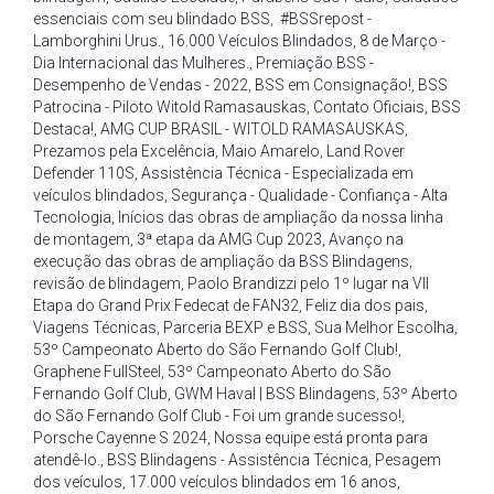
essenciais com seu blindado BSS
,
#BSSrepost -
Lamborghini Urus.
,
16.000 Veículos Blindados
,
8 de Março -
Dia Internacional das Mulheres.
,
Premiação BSS -
Desempenho de Vendas - 2022
,
BSS em Consignação!
,
BSS
Patrocina - Piloto Witold Ramasauskas
,
Contato Oficiais
,
BSS
Destaca!
,
AMG CUP BRASIL - WITOLD RAMASAUSKAS
,
Prezamos pela Excelência
,
Maio Amarelo
,
Land Rover
Defender 110S
,
Assistência Técnica - Especializada em
veículos blindados
,
Segurança - Qualidade - Confiança - Alta
Tecnologia
,
Inícios das obras de ampliação da nossa linha
de montagem
,
3ª etapa da AMG Cup 2023
,
Avanço na
execução das obras de ampliação da BSS Blindagens
,
revisão de blindagem
,
Paolo Brandizzi pelo 1º lugar na VII
Etapa do Grand Prix Fedecat de FAN32
,
Feliz dia dos pais
,
Viagens Técnicas
,
Parceria BEXP e BSS
,
Sua Melhor Escolha
,
53º Campeonato Aberto do São Fernando Golf Club!
,
Graphene FullSteel
,
53º Campeonato Aberto do São
Fernando Golf Club
,
GWM Haval | BSS Blindagens
,
53º Aberto
do São Fernando Golf Club - Foi um grande sucesso!
,
Porsche Cayenne S 2024
,
Nossa equipe está pronta para
atendê-lo.
,
BSS Blindagens - Assistência Técnica
,
Pesagem
dos veículos
,
17.000 veículos blindados em 16 anos
,