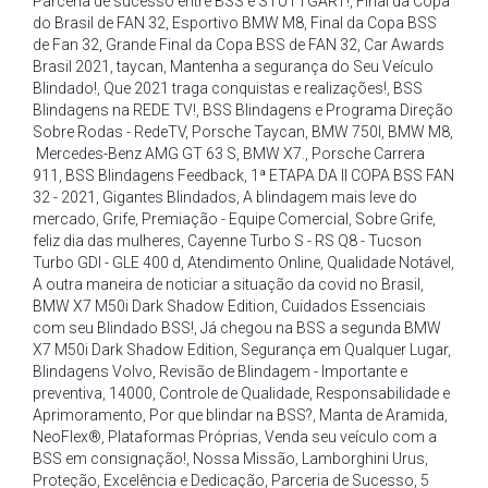
Parceria de sucesso entre BSS e STUTTGART!
,
Final da Copa
do Brasil de FAN 32
,
Esportivo BMW M8
,
Final da Copa BSS
de Fan 32
,
Grande Final da Copa BSS de FAN 32
,
Car Awards
Brasil 2021
,
taycan
,
Mantenha a segurança do Seu Veículo
Blindado!
,
Que 2021 traga conquistas e realizações!
,
BSS
Blindagens na REDE TV!
,
BSS Blindagens e Programa Direção
Sobre Rodas - RedeTV
,
Porsche Taycan
,
BMW 750I
,
BMW M8
,
Mercedes-Benz AMG GT 63 S
,
BMW X7.
,
Porsche Carrera
911
,
BSS Blindagens Feedback
,
1ª ETAPA DA II COPA BSS FAN
32 - 2021
,
Gigantes Blindados
,
A blindagem mais leve do
mercado
,
Grife
,
Premiação - Equipe Comercial
,
Sobre Grife
,
feliz dia das mulheres
,
Cayenne Turbo S - RS Q8 - Tucson
Turbo GDI - GLE 400 d
,
Atendimento Online
,
Qualidade Notável
,
A outra maneira de noticiar a situação da covid no Brasil
,
BMW X7 M50i Dark Shadow Edition
,
Cuidados Essenciais
com seu Blindado BSS!
,
Já chegou na BSS a segunda BMW
X7 M50i Dark Shadow Edition
,
Segurança em Qualquer Lugar
,
Blindagens Volvo
,
Revisão de Blindagem - Importante e
preventiva
,
14000
,
Controle de Qualidade
,
Responsabilidade e
Aprimoramento
,
Por que blindar na BSS?
,
Manta de Aramida
,
NeoFlex®
,
Plataformas Próprias
,
Venda seu veículo com a
BSS em consignação!
,
Nossa Missão
,
Lamborghini Urus
,
Proteção
,
Excelência e Dedicação
,
Parceria de Sucesso
,
5