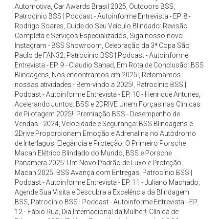
Automotiva
,
Car Awards Brasil 2025
,
Outdoors BSS
,
Patrocínio BSS | Podcast - Autoinforme Entrevista - EP. 8 -
Rodrigo Soares
,
Cuide do Seu Veículo Blindado: Revisão
Completa e Serviços Especializados
,
Siga nosso novo
Instagram - BSS Showroom
,
Celebração da 3ª Copa São
Paulo de FAN32
,
Patrocínio BSS | Podcast - Autoinforme
Entrevista - EP. 9 - Claudio Sahad
,
Em Rota de Conclusão: BSS
Blindagens
,
Nos encontramos em 2025!
,
Retomamos
nossas atividades - Bem-vindo a 2025!
,
Patrocínio BSS |
Podcast - Autoinforme Entrevista - EP. 10 - Henrique Antunes
,
Acelerando Juntos: BSS e 2DRIVE Unem Forças nas Clínicas
de Pilotagem 2025!
,
Premiação BSS - Desempenho de
Vendas - 2024
,
Velocidade e Segurança: BSS Blindagens e
2Drive Proporcionam Emoção e Adrenalina no Autódromo
de Interlagos
,
Elegância e Proteção: O Primeiro Porsche
Macan Elétrico Blindado do Mundo
,
BSS e Porsche
Panamera 2025: Um Novo Padrão de Luxo e Proteção
,
Macan 2025: BSS Avança com Entregas
,
Patrocínio BSS |
Podcast - Autoinforme Entrevista - EP. 11 - Juliano Machado
,
Agende Sua Visita e Descubra a Excelência da Blindagem
BSS
,
Patrocínio BSS | Podcast - Autoinforme Entrevista - EP.
12 - Fábio Rua
,
Dia Internacional da Mulher!
,
Clínica de