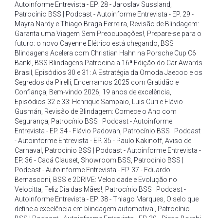
Autoinforme Entrevista - EP. 28 - Jaroslav Sussland
,
Patrocínio BSS | Podcast - Autoinforme Entrevista - EP. 29 -
Mayra Nardy e Thiago Braga Ferreira
,
Revisão de Blindagem:
Garanta uma Viagem Sem Preocupações!
,
Prepare-se para o
futuro: o novo Cayenne Elétrico está chegando
,
BSS
Blindagens Acelera com Christian Hahn na Porsche Cup C6
Bank!
,
BSS Blindagens Patrocina a 16ª Edição do Car Awards
Brasil
,
Episódios 30 e 31: A Estratégia da Omoda Jaecoo e os
Segredos da Pirelli
,
Encerramos 2025 com Gratidão e
Confiança
,
Bem-vindo 2026
,
19 anos de excelência
,
Episódios 32 e 33: Henrique Sampaio
,
Luis Curi e Flávio
Gusmán
,
Revisão de Blindagem: Comece o Ano com
Segurança
,
Patrocínio BSS | Podcast - Autoinforme
Entrevista - EP. 34 - Flávio Padovan
,
Patrocínio BSS | Podcast
- Autoinforme Entrevista - EP. 35 - Paulo Kakinoff
,
Aviso de
Carnaval
,
Patrocínio BSS | Podcast - Autoinforme Entrevista -
EP. 36 - Cacá Clauset
,
Showroom BSS
,
Patrocínio BSS |
Podcast - Autoinforme Entrevista - EP. 37 - Eduardo
Bernasconi
,
BSS e 2DRIVE: Velocidade e Evolução no
Velocitta
,
Feliz Dia das Mães!
,
Patrocínio BSS | Podcast -
Autoinforme Entrevista - EP. 38 - Thiago Marques
,
O selo que
define a excelência em blindagem automotiva.
,
Patrocínio