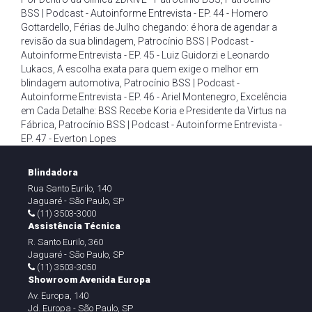
BSS | Podcast - Autoinforme Entrevista - EP. 44 - Homero
Gottardello
,
Férias de Julho chegando: é hora de agendar a
revisão da sua blindagem
,
Patrocínio BSS | Podcast -
Autoinforme Entrevista - EP. 45 - Luiz Guidorzi e Leonardo
Lukacs
,
A escolha exata para quem exige o melhor em
blindagem automotiva
,
Patrocínio BSS | Podcast -
Autoinforme Entrevista - EP. 46 - Ariel Montenegro
,
Excelência
em Cada Detalhe: BSS Recebe Koria e Presidente da Virtus na
Fábrica
,
Patrocínio BSS | Podcast - Autoinforme Entrevista -
EP. 47 - Everton Lopes
Blindadora
Rua Santo Eurilo, 140
Jaguaré - São Paulo, SP
(11) 3503-3000
Assistência Técnica
R. Santo Eurilo, 360
Jaguaré - São Paulo, SP
(11) 3503-3050
Showroom Avenida Europa
Av. Europa, 140
Jd. Europa - São Paulo, SP