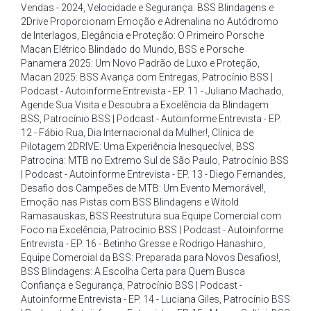
Vendas - 2024
,
Velocidade e Segurança: BSS Blindagens e
2Drive Proporcionam Emoção e Adrenalina no Autódromo
de Interlagos
,
Elegância e Proteção: O Primeiro Porsche
Macan Elétrico Blindado do Mundo
,
BSS e Porsche
Panamera 2025: Um Novo Padrão de Luxo e Proteção
,
Macan 2025: BSS Avança com Entregas
,
Patrocínio BSS |
Podcast - Autoinforme Entrevista - EP. 11 - Juliano Machado
,
Agende Sua Visita e Descubra a Excelência da Blindagem
BSS
,
Patrocínio BSS | Podcast - Autoinforme Entrevista - EP.
12 - Fábio Rua
,
Dia Internacional da Mulher!
,
Clínica de
Pilotagem 2DRIVE: Uma Experiência Inesquecível
,
BSS
Patrocina: MTB no Extremo Sul de São Paulo
,
Patrocínio BSS
| Podcast - Autoinforme Entrevista - EP. 13 - Diego Fernandes
,
Desafio dos Campeões de MTB: Um Evento Memorável!
,
Emoção nas Pistas com BSS Blindagens e Witold
Ramasauskas
,
BSS Reestrutura sua Equipe Comercial com
Foco na Excelência
,
Patrocínio BSS | Podcast - Autoinforme
Entrevista - EP. 16 - Betinho Gresse e Rodrigo Hanashiro
,
Equipe Comercial da BSS: Preparada para Novos Desafios!
,
BSS Blindagens: A Escolha Certa para Quem Busca
Confiança e Segurança
,
Patrocínio BSS | Podcast -
Autoinforme Entrevista - EP. 14 - Luciana Giles
,
Patrocínio BSS