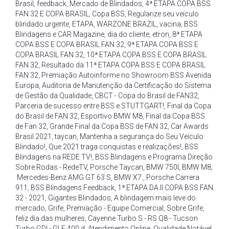
Brasil
,
feedback
,
Mercado de Blindados
,
4ª ETAPA COPA BSS
FAN 32 E COPA BRASIL
,
Copa BSS
,
Regularize seu veículo
blindado urgente
,
ETAPA
,
WARZONE BRAZIL
,
vacina
,
BSS
Blindagens e CAR Magazine
,
dia do cliente
,
etron
,
8ª ETAPA
COPA BSS E COPA BRASIL FAN 32
,
9ª ETAPA COPA BSS E
COPA BRASIL FAN 32
,
10ª ETAPA COPA BSS E COPA BRASIL
FAN 32
,
Resultado da 11ª ETAPA COPA BSS E COPA BRASIL
FAN 32
,
Premiação Autoinforme no Showroom BSS Avenida
Europa
,
Auditoria de Manutenção da Certificação do Sistema
de Gestão da Qualidade
,
CBCT - Copa do Brasil de FAN32
,
Parceria de sucesso entre BSS e STUTTGART!
,
Final da Copa
do Brasil de FAN 32
,
Esportivo BMW M8
,
Final da Copa BSS
de Fan 32
,
Grande Final da Copa BSS de FAN 32
,
Car Awards
Brasil 2021
,
taycan
,
Mantenha a segurança do Seu Veículo
Blindado!
,
Que 2021 traga conquistas e realizações!
,
BSS
Blindagens na REDE TV!
,
BSS Blindagens e Programa Direção
Sobre Rodas - RedeTV
,
Porsche Taycan
,
BMW 750I
,
BMW M8
,
Mercedes-Benz AMG GT 63 S
,
BMW X7.
,
Porsche Carrera
911
,
BSS Blindagens Feedback
,
1ª ETAPA DA II COPA BSS FAN
32 - 2021
,
Gigantes Blindados
,
A blindagem mais leve do
mercado
,
Grife
,
Premiação - Equipe Comercial
,
Sobre Grife
,
feliz dia das mulheres
,
Cayenne Turbo S - RS Q8 - Tucson
Turbo GDI - GLE 400 d
,
Atendimento Online
,
Qualidade Notável
,