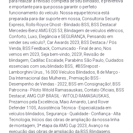
para realizar a revisão completa de seu blindado
,
é preventiva
e importante para que possa garantir o perfeito
funcionamento do veículo. Nossa equipe técnica está
preparada para dar suporte em nossa
,
Consultoria Security
Express
,
Rolls-Royce Ghost - Blindado BSS
,
BSS Destaca!
Mercedes-Benz AMG EQS 53
,
Blindagem de veículos elétricos
,
Conforto
,
Luxo
,
Elegância e SEGURANÇA
,
Pensando em
vender seu veículo?
,
Car Awards 2023
,
BSS Destaca / Pós
Venda
,
BSS Feedback
,
Comunicado - Final de ano
,
Nos
vemos em 2023
,
Seja bem-vindo
,
2023!
,
Revisão de
blindagem
,
Cadillac Escalade
,
Parabéns São Paulo
,
Cuidados
essenciais com seu blindado BSS
,
#BSSrepost -
Lamborghini Urus.
,
16.000 Veículos Blindados
,
8 de Março -
Dia Internacional das Mulheres.
,
Premiação BSS -
Desempenho de Vendas - 2022
,
BSS em Consignação!
,
BSS
Patrocina - Piloto Witold Ramasauskas
,
Contato Oficiais
,
BSS
Destaca!
,
AMG CUP BRASIL - WITOLD RAMASAUSKAS
,
Prezamos pela Excelência
,
Maio Amarelo
,
Land Rover
Defender 110S
,
Assistência Técnica - Especializada em
veículos blindados
,
Segurança - Qualidade - Confiança - Alta
Tecnologia
,
Inícios das obras de ampliação da nossa linha
de montagem
,
3ª etapa da AMG Cup 2023
,
Avanço na
execução das obras de ampliação da BSS Blindagens
,