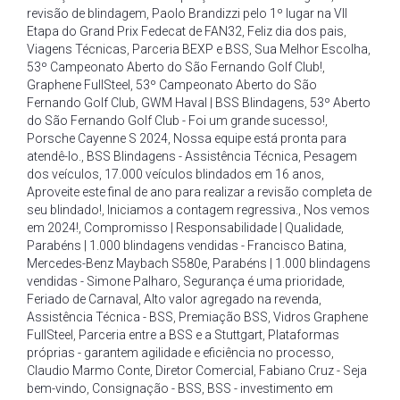
revisão de blindagem
,
Paolo Brandizzi pelo 1º lugar na VII
Etapa do Grand Prix Fedecat de FAN32
,
Feliz dia dos pais
,
Viagens Técnicas
,
Parceria BEXP e BSS
,
Sua Melhor Escolha
,
53º Campeonato Aberto do São Fernando Golf Club!
,
Graphene FullSteel
,
53º Campeonato Aberto do São
Fernando Golf Club
,
GWM Haval | BSS Blindagens
,
53º Aberto
do São Fernando Golf Club - Foi um grande sucesso!
,
Porsche Cayenne S 2024
,
Nossa equipe está pronta para
atendê-lo.
,
BSS Blindagens - Assistência Técnica
,
Pesagem
dos veículos
,
17.000 veículos blindados em 16 anos
,
Aproveite este final de ano para realizar a revisão completa de
seu blindado!
,
Iniciamos a contagem regressiva.
,
Nos vemos
em 2024!
,
Compromisso | Responsabilidade | Qualidade
,
Parabéns | 1.000 blindagens vendidas - Francisco Batina
,
Mercedes-Benz Maybach S580e
,
Parabéns | 1.000 blindagens
vendidas - Simone Palharo
,
Segurança é uma prioridade
,
Feriado de Carnaval
,
Alto valor agregado na revenda
,
Assistência Técnica - BSS
,
Premiação BSS
,
Vidros Graphene
FullSteel
,
Parceria entre a BSS e a Stuttgart
,
Plataformas
próprias - garantem agilidade e eficiência no processo
,
Claudio Marmo Conte
,
Diretor Comercial
,
Fabiano Cruz - Seja
bem-vindo
,
Consignação - BSS
,
BSS - investimento em