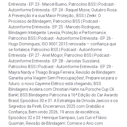
Entrevista - EP. 23 - Marcel Bueno
,
Patrocínio BSS | Podcast -
Autoinforme Entrevista - EP. 24 - Raquel Mizoe
,
Outubro Rosa:
A Prevenção é a sua Maior Proteção.
,
BSS | Zeekr: O
Processo de Blindagem
,
Patrocínio BSS | Podcast -
Autoinforme Entrevista - EP. 25 - Marcelo Rodrigues
,
Blindagem Inteligente: Leveza
,
Proteção e Performance
,
Patrocínio BSS | Podcast - Autoinforme Entrevista - EP. 26 -
Hugo Domingues
,
ISO 9001:2015 renovada — confiança que
se fortalece
,
Patrocínio BSS | Podcast - Autoinforme
Entrevista - EP. 27 - Ariel Mógor
,
Patrocínio BSS | Podcast -
Autoinforme Entrevista - EP. 28 - Jaroslav Sussland
,
Patrocínio BSS | Podcast - Autoinforme Entrevista - EP. 29 -
Mayra Nardy e Thiago Braga Ferreira
,
Revisão de Blindagem:
Garanta uma Viagem Sem Preocupações!
,
Prepare-se para o
futuro: o novo Cayenne Elétrico está chegando
,
BSS
Blindagens Acelera com Christian Hahn na Porsche Cup C6
Bank!
,
BSS Blindagens Patrocina a 16ª Edição do Car Awards
Brasil
,
Episódios 30 e 31: A Estratégia da Omoda Jaecoo e os
Segredos da Pirelli
,
Encerramos 2025 com Gratidão e
Confiança
,
Bem-vindo 2026
,
19 anos de excelência
,
Episódios 32 e 33: Henrique Sampaio
,
Luis Curi e Flávio
Gusmán
,
Revisão de Blindagem: Comece o Ano com