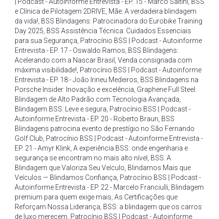
| Podcast - Autoinforme Entrevista - EP. 15 - Marco Saltini
,
BSS
e Clínica de Pilotagem 2DRIVE
,
Mãe: A verdadeira blindagem
da vida!
,
BSS Blindagens: Patrocinadora do Eurobike Training
Day 2025
,
BSS Assistência Técnica: Cuidados Essenciais
para sua Segurança
,
Patrocínio BSS | Podcast - Autoinforme
Entrevista - EP. 17 - Oswaldo Ramos
,
BSS Blindagens:
Acelerando com a Nascar Brasil
,
Venda consignada com
máxima visibilidade!
,
Patrocínio BSS | Podcast - Autoinforme
Entrevista - EP. 18 - João Irineu Medeiros
,
BSS Blindagens na
Porsche Insider: Inovação e excelência
,
Graphene Full Steel:
Blindagem de Alto Padrão com Tecnologia Avançada
,
Blindagem BSS: Leve e segura
,
Patrocínio BSS | Podcast -
Autoinforme Entrevista - EP. 20 - Roberto Braun
,
BSS
Blindagens patrocina evento de prestígio no São Fernando
Golf Club
,
Patrocínio BSS | Podcast - Autoinforme Entrevista -
EP. 21 - Amyr Klink
,
A experiência BSS: onde engenharia e
segurança se encontram no mais alto nível
,
BSS: A
Blindagem que Valoriza Seu Veículo
,
Blindamos Mais que
Veículos — Blindamos Confiança
,
Patrocínio BSS | Podcast -
Autoinforme Entrevista - EP. 22 - Marcelo Franciulli
,
Blindagem
premium para quem exige mais
,
As Certificações que
Reforçam Nossa Liderança
,
BSS: a blindagem que os carros
de luxo merecem
,
Patrocínio BSS | Podcast - Autoinforme