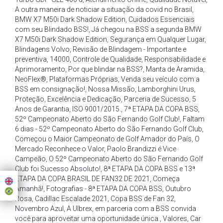
A outra maneira de noticiar a situação da covid no Brasil
,
BMW X7 M50i Dark Shadow Edition
,
Cuidados Essenciais
com seu Blindado BSS!
,
Já chegou na BSS a segunda BMW
X7 M50i Dark Shadow Edition
,
Segurança em Qualquer Lugar
,
Blindagens Volvo
,
Revisão de Blindagem - Importante e
preventiva
,
14000
,
Controle de Qualidade
,
Responsabilidade e
Aprimoramento
,
Por que blindar na BSS?
,
Manta de Aramida
,
NeoFlex®
,
Plataformas Próprias
,
Venda seu veículo com a
BSS em consignação!
,
Nossa Missão
,
Lamborghini Urus
,
Proteção
,
Excelência e Dedicação
,
Parceria de Sucesso
,
5
Anos de Garantia
,
ISO 9001/2015.
,
7ª ETAPA DA COPA BSS
,
52º Campeonato Aberto do São Fernando Golf Club!
,
Faltam
6 dias - 52º Campeonato Aberto do São Fernando Golf Club
,
Começou o Maior Campeonato de Golf Amador do País
,
O
Mercado Reconhece o Valor
,
Paolo Brandizzi é Vice
Campeão
,
O 52º Campeonato Aberto do São Fernando Golf
Club foi Sucesso Absoluto!
,
8ª ETAPA DA COPA BSS e 13ª
ETAPA DA COPA BRASIL DE FAN32 DE 2021
,
Começa
Amanhã!
,
Fotografias - 8ª ETAPA DA COPA BSS
,
Outubro
Rosa
,
Cadillac Escalade 2021
,
Copa BSS de Fan 32
,
Novembro Azul
,
A Ulbrex
,
em parceria com a BSS convida
você para aproveitar uma oportunidade única.
,
Valores
,
Car