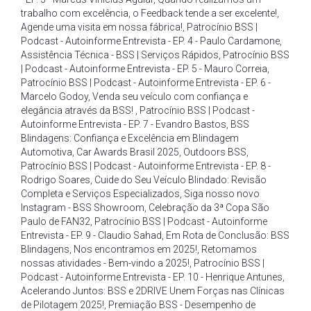
trabalho com excelência
,
o Feedback tende a ser excelente!
,
Agende uma visita em nossa fábrica!
,
Patrocínio BSS |
Podcast - Autoinforme Entrevista - EP. 4 - Paulo Cardamone
,
Assistência Técnica - BSS | Serviços Rápidos
,
Patrocínio BSS
| Podcast - Autoinforme Entrevista - EP. 5 - Mauro Correia
,
Patrocínio BSS | Podcast - Autoinforme Entrevista - EP. 6 -
Marcelo Godoy
,
Venda seu veículo com confiança e
elegância através da BSS!
,
Patrocínio BSS | Podcast -
Autoinforme Entrevista - EP. 7 - Evandro Bastos
,
BSS
Blindagens: Confiança e Excelência em Blindagem
Automotiva
,
Car Awards Brasil 2025
,
Outdoors BSS
,
Patrocínio BSS | Podcast - Autoinforme Entrevista - EP. 8 -
Rodrigo Soares
,
Cuide do Seu Veículo Blindado: Revisão
Completa e Serviços Especializados
,
Siga nosso novo
Instagram - BSS Showroom
,
Celebração da 3ª Copa São
Paulo de FAN32
,
Patrocínio BSS | Podcast - Autoinforme
Entrevista - EP. 9 - Claudio Sahad
,
Em Rota de Conclusão: BSS
Blindagens
,
Nos encontramos em 2025!
,
Retomamos
nossas atividades - Bem-vindo a 2025!
,
Patrocínio BSS |
Podcast - Autoinforme Entrevista - EP. 10 - Henrique Antunes
,
Acelerando Juntos: BSS e 2DRIVE Unem Forças nas Clínicas
de Pilotagem 2025!
,
Premiação BSS - Desempenho de