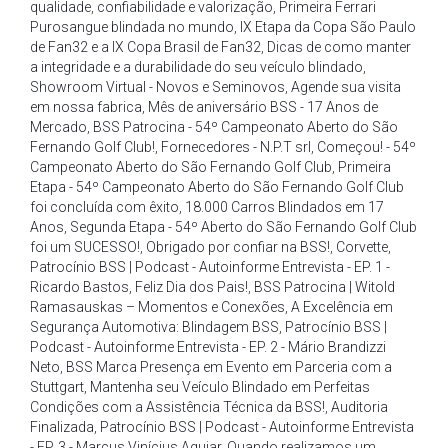
qualidade
,
confiabilidade e valorização
,
Primeira Ferrari
Purosangue blindada no mundo
,
IX Etapa da Copa São Paulo
de Fan32 e a IX Copa Brasil de Fan32
,
Dicas de como manter
a integridade e a durabilidade do seu veículo blindado
,
Showroom Virtual - Novos e Seminovos
,
Agende sua visita
em nossa fabrica
,
Mês de aniversário BSS - 17 Anos de
Mercado
,
BSS Patrocina - 54º Campeonato Aberto do São
Fernando Golf Club!
,
Fornecedores - N.P.T srl
,
Começou! - 54º
Campeonato Aberto do São Fernando Golf Club
,
Primeira
Etapa - 54º Campeonato Aberto do São Fernando Golf Club
foi concluída com êxito
,
18.000 Carros Blindados em 17
Anos
,
Segunda Etapa - 54º Aberto do São Fernando Golf Club
foi um SUCESSO!
,
Obrigado por confiar na BSS!
,
Corvette
,
Patrocínio BSS | Podcast - Autoinforme Entrevista - EP. 1 -
Ricardo Bastos
,
Feliz Dia dos Pais!
,
BSS Patrocina | Witold
Ramasauskas – Momentos e Conexões
,
A Excelência em
Segurança Automotiva: Blindagem BSS
,
Patrocínio BSS |
Podcast - Autoinforme Entrevista - EP. 2 - Mário Brandizzi
Neto
,
BSS Marca Presença em Evento em Parceria com a
Stuttgart
,
Mantenha seu Veículo Blindado em Perfeitas
Condições com a Assistência Técnica da BSS!
,
Auditoria
Finalizada
,
Patrocínio BSS | Podcast - Autoinforme Entrevista
- EP. 3 - Marcus Vinícius Aguiar
,
Quando realizamos um