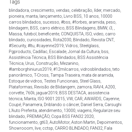
Tags
blindadora
,
crescimento
,
vendas
,
celebração
,
líder
,
mercado
,
pioneira
,
manta
,
lançamento
,
Livro BSS
,
10 anos
,
10000
carros blindados
,
sucesso
,
#bss
,
#forbes
,
aramida
,
peso
,
blindagem
,
BSS
,
carro elétrico
,
BSS Blindagens
,
BMW
,
i3
,
,
Massa
,
futebol
,
beneficente
,
CONQUISTA
,
ISO
,
video
,
carro
blindado
,
curiosidades
,
Rota2030
,
Blindado
,
Revista CNT
,
#Security
,
#Itu
,
#cayenne2019
,
Vidros
,
Steelglass
,
Pgproducts
,
Cadillac
,
Escalade
,
Jornal da Cultura
,
bss
,
Assistência Técnica
,
BSS Blindados
,
BSS Assistência
Técnica
,
Urus
,
Construção
,
Mezanino
,
#lamborghiniurus2019
,
#12milcarros
,
vidrosblindados
,
teto
panorâmico
,
T-Cross
,
Tampa Traseira
,
mata de aramida
,
Estoque de vidros
,
Testes Funcionais
,
Steel Glass
,
Plataformas
,
Revisão de Blidangem
,
zamora
,
RAV4
,
A200
,
corvette
,
760li
,
jaguar2019
,
BSS DESTACA
,
assistencia
técnica
,
Manta
,
ISO 9001:2015
,
VW
,
CAR
,
AWARDS
,
Cayenne
,
Coupé
,
Panamera
,
Driblando o câncer
,
Daniel Serra
,
Carsughi
L'Auto Preferita
,
atendimento
,
13000
,
viagens
,
Regularize seu
blindado
,
PREMIAÇÃO
,
Copa BSS FAN32 2020
,
funcionamento
,
gt63
,
AutoMotor
,
Aston Martin
,
Depoimentos
,
Showrooom
,
live
,
cctsp
,
CARRO BLINDADO
,
FAN32
,
Fala