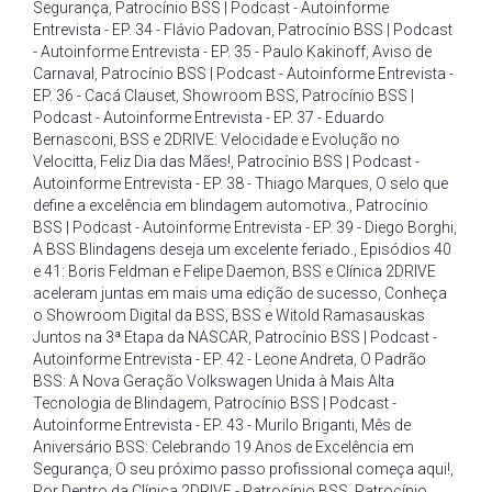
Segurança
,
Patrocínio BSS | Podcast - Autoinforme
Entrevista - EP. 34 - Flávio Padovan
,
Patrocínio BSS | Podcast
- Autoinforme Entrevista - EP. 35 - Paulo Kakinoff
,
Aviso de
Carnaval
,
Patrocínio BSS | Podcast - Autoinforme Entrevista -
EP. 36 - Cacá Clauset
,
Showroom BSS
,
Patrocínio BSS |
Podcast - Autoinforme Entrevista - EP. 37 - Eduardo
Bernasconi
,
BSS e 2DRIVE: Velocidade e Evolução no
Velocitta
,
Feliz Dia das Mães!
,
Patrocínio BSS | Podcast -
Autoinforme Entrevista - EP. 38 - Thiago Marques
,
O selo que
define a excelência em blindagem automotiva.
,
Patrocínio
BSS | Podcast - Autoinforme Entrevista - EP. 39 - Diego Borghi
,
A BSS Blindagens deseja um excelente feriado.
,
Episódios 40
e 41: Boris Feldman e Felipe Daemon
,
BSS e Clínica 2DRIVE
aceleram juntas em mais uma edição de sucesso
,
Conheça
o Showroom Digital da BSS
,
BSS e Witold Ramasauskas
Juntos na 3ª Etapa da NASCAR
,
Patrocínio BSS | Podcast -
Autoinforme Entrevista - EP. 42 - Leone Andreta
,
O Padrão
BSS: A Nova Geração Volkswagen Unida à Mais Alta
Tecnologia de Blindagem
,
Patrocínio BSS | Podcast -
Autoinforme Entrevista - EP. 43 - Murilo Briganti
,
Mês de
Aniversário BSS: Celebrando 19 Anos de Excelência em
Segurança
,
O seu próximo passo profissional começa aqui!
,
Por Dentro da Clínica 2DRIVE - Patrocínio BSS
,
Patrocínio