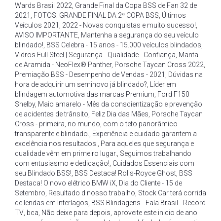
Wards Brasil 2022
,
Grande Final da Copa BSS de Fan 32 de
2021
,
FOTOS: GRANDE FINAL DA 2ª COPA BSS
,
Últimos
Veículos 2021
,
2022 - Novas conquistas e muito sucesso!
,
AVISO IMPORTANTE
,
Mantenha a segurança do seu veículo
blindado!
,
BSS Celebra - 15 anos - 15.000 veículos blindados
,
Vidros Full Steel | Segurança - Qualidade - Confiança
,
Manta
de Aramida - NeoFlex® Panther
,
Porsche Taycan Cross 2022
,
Premiação BSS - Desempenho de Vendas - 2021
,
Dúvidas na
hora de adquirir um seminovo já blindado?
,
Líder em
blindagem automotiva das marcas Premium
,
Ford F150
Shelby
,
Maio amarelo - Mês da conscientização e prevenção
de acidentes de trânsito
,
Feliz Dia das Mães
,
Porsche Taycan
Cross - primeira
,
no mundo
,
com o teto panorâmico
transparente e blindado.
,
Experiência e cuidado garantem a
excelência nos resultados.
,
Para aqueles que segurança e
qualidade vêm em primeiro lugar.
,
Seguimos trabalhando
com entusiasmo e dedicação!
,
Cuidados Essenciais com
seu Blindado BSS!
,
BSS Destaca! Rolls-Royce Ghost
,
BSS
Destaca! O novo elétrico BMW iX
,
Dia do Cliente - 15 de
Setembro
,
Resultado d nosso trabalho
,
Stock Car terá corrida
de lendas em Interlagos
,
BSS Blindagens - Fala Brasil - Record
TV
,
bca
,
Não deixe para depois
,
aproveite este inicio de ano