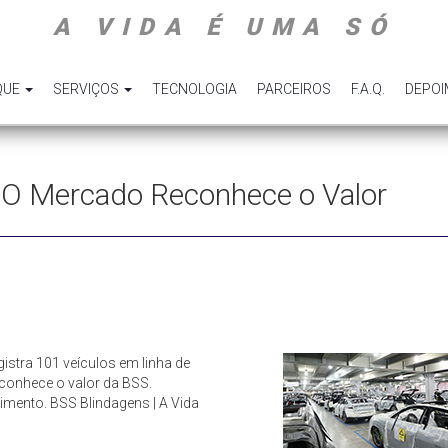
A VIDA É UMA SÓ
QUE
SERVIÇOS
TECNOLOGIA
PARCEIROS
F.A.Q.
DEPO
g: O Mercado Reconhece o Valor
istra 101 veículos em linha de
conhece o valor da BSS.
ento. BSS Blindagens | A Vida