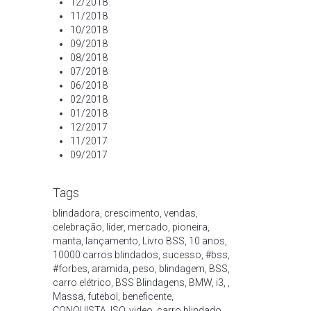
12/2018
11/2018
10/2018
09/2018
08/2018
07/2018
06/2018
02/2018
01/2018
12/2017
11/2017
09/2017
Tags
blindadora
,
crescimento
,
vendas
,
celebração
,
líder
,
mercado
,
pioneira
,
manta
,
lançamento
,
Livro BSS
,
10 anos
,
10000 carros blindados
,
sucesso
,
#bss
,
#forbes
,
aramida
,
peso
,
blindagem
,
BSS
,
carro elétrico
,
BSS Blindagens
,
BMW
,
i3
,
,
Massa
,
futebol
,
beneficente
,
CONQUISTA
,
ISO
,
video
,
carro blindado
,