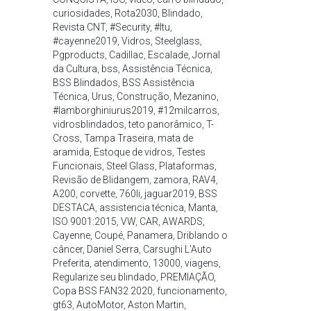
curiosidades
,
Rota2030
,
Blindado
,
Revista CNT
,
#Security
,
#Itu
,
#cayenne2019
,
Vidros
,
Steelglass
,
Pgproducts
,
Cadillac
,
Escalade
,
Jornal
da Cultura
,
bss
,
Assistência Técnica
,
BSS Blindados
,
BSS Assistência
Técnica
,
Urus
,
Construção
,
Mezanino
,
#lamborghiniurus2019
,
#12milcarros
,
vidrosblindados
,
teto panorâmico
,
T-
Cross
,
Tampa Traseira
,
mata de
aramida
,
Estoque de vidros
,
Testes
Funcionais
,
Steel Glass
,
Plataformas
,
Revisão de Blidangem
,
zamora
,
RAV4
,
A200
,
corvette
,
760li
,
jaguar2019
,
BSS
DESTACA
,
assistencia técnica
,
Manta
,
ISO 9001:2015
,
VW
,
CAR
,
AWARDS
,
Cayenne
,
Coupé
,
Panamera
,
Driblando o
câncer
,
Daniel Serra
,
Carsughi L'Auto
Preferita
,
atendimento
,
13000
,
viagens
,
Regularize seu blindado
,
PREMIAÇÃO
,
Copa BSS FAN32 2020
,
funcionamento
,
gt63
,
AutoMotor
,
Aston Martin
,