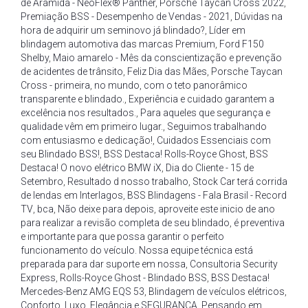
de Aramida - NeoFlex® Panther
,
Porsche Taycan Cross 2022
,
Premiação BSS - Desempenho de Vendas - 2021
,
Dúvidas na
hora de adquirir um seminovo já blindado?
,
Líder em
blindagem automotiva das marcas Premium
,
Ford F150
Shelby
,
Maio amarelo - Mês da conscientização e prevenção
de acidentes de trânsito
,
Feliz Dia das Mães
,
Porsche Taycan
Cross - primeira
,
no mundo
,
com o teto panorâmico
transparente e blindado.
,
Experiência e cuidado garantem a
excelência nos resultados.
,
Para aqueles que segurança e
qualidade vêm em primeiro lugar.
,
Seguimos trabalhando
com entusiasmo e dedicação!
,
Cuidados Essenciais com
seu Blindado BSS!
,
BSS Destaca! Rolls-Royce Ghost
,
BSS
Destaca! O novo elétrico BMW iX
,
Dia do Cliente - 15 de
Setembro
,
Resultado d nosso trabalho
,
Stock Car terá corrida
de lendas em Interlagos
,
BSS Blindagens - Fala Brasil - Record
TV
,
bca
,
Não deixe para depois
,
aproveite este inicio de ano
para realizar a revisão completa de seu blindado
,
é preventiva
e importante para que possa garantir o perfeito
funcionamento do veículo. Nossa equipe técnica está
preparada para dar suporte em nossa
,
Consultoria Security
Express
,
Rolls-Royce Ghost - Blindado BSS
,
BSS Destaca!
Mercedes-Benz AMG EQS 53
,
Blindagem de veículos elétricos
,
Conforto
,
Luxo
,
Elegância e SEGURANÇA
,
Pensando em