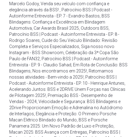
Marcelo Godoy
,
Venda seu veículo com confiança e
elegância através da BSS!
,
Patrocínio BSS | Podcast -
Autoinforme Entrevista - EP. 7 - Evandro Bastos
,
BSS
Blindagens: Confiança e Excelência em Blindagem
Automotiva
,
Car Awards Brasil 2025
,
Outdoors BSS
,
Patrocínio BSS | Podcast - Autoinforme Entrevista - EP. 8 -
Rodrigo Soares
,
Cuide do Seu Veículo Blindado: Revisão
Completa e Serviços Especializados
,
Siga nosso novo
Instagram - BSS Showroom
,
Celebração da 3ª Copa São
Paulo de FAN32
,
Patrocínio BSS | Podcast - Autoinforme
Entrevista - EP. 9 - Claudio Sahad
,
Em Rota de Conclusão: BSS
Blindagens
,
Nos encontramos em 2025!
,
Retomamos
nossas atividades - Bem-vindo a 2025!
,
Patrocínio BSS |
Podcast - Autoinforme Entrevista - EP. 10 - Henrique Antunes
,
Acelerando Juntos: BSS e 2DRIVE Unem Forças nas Clínicas
de Pilotagem 2025!
,
Premiação BSS - Desempenho de
Vendas - 2024
,
Velocidade e Segurança: BSS Blindagens e
2Drive Proporcionam Emoção e Adrenalina no Autódromo
de Interlagos
,
Elegância e Proteção: O Primeiro Porsche
Macan Elétrico Blindado do Mundo
,
BSS e Porsche
Panamera 2025: Um Novo Padrão de Luxo e Proteção
,
Macan 2025: BSS Avança com Entregas
,
Patrocínio BSS |