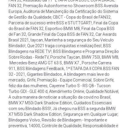
FAN 32
,
Resultado da 11ª ETAPA COPA BSS E COPA BRASIL
FAN 32
,
Premiação Autoinforme no Showroom BSS Avenida
Europa
,
Auditoria de Manutenção da Certificação do Sistema
de Gestão da Qualidade
,
CBCT - Copa do Brasil de FAN32
,
Parceria de sucesso entre BSS e STUTTGART!
,
Final da Copa
do Brasil de FAN 32
,
Esportivo BMW M8
,
Final da Copa BSS
de Fan 32
,
Grande Final da Copa BSS de FAN 32
,
Car Awards
Brasil 2021
,
taycan
,
Mantenha a segurança do Seu Veículo
Blindado!
,
Que 2021 traga conquistas e realizações!
,
BSS
Blindagens na REDE TV!
,
BSS Blindagens e Programa Direção
Sobre Rodas - RedeTV
,
Porsche Taycan
,
BMW 750I
,
BMW M8
,
Mercedes-Benz AMG GT 63 S
,
BMW X7.
,
Porsche Carrera
911
,
BSS Blindagens Feedback
,
1ª ETAPA DA II COPA BSS FAN
32 - 2021
,
Gigantes Blindados
,
A blindagem mais leve do
mercado
,
Grife
,
Premiação - Equipe Comercial
,
Sobre Grife
,
feliz dia das mulheres
,
Cayenne Turbo S - RS Q8 - Tucson
Turbo GDI - GLE 400 d
,
Atendimento Online
,
Qualidade Notável
,
A outra maneira de noticiar a situação da covid no Brasil
,
BMW X7 M50i Dark Shadow Edition
,
Cuidados Essenciais
com seu Blindado BSS!
,
Já chegou na BSS a segunda BMW
X7 M50i Dark Shadow Edition
,
Segurança em Qualquer Lugar
,
Blindagens Volvo
,
Revisão de Blindagem - Importante e
preventiva
,
14000
,
Controle de Qualidade
,
Responsabilidade e