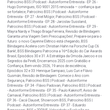
Patrocínio BSS | Podcast - Autoinforme Entrevista - EP. 26 -
Hugo Domingues
,
ISO 9001:2015 renovada — confiança que
se fortalece
,
Patrocínio BSS | Podcast - Autoinforme
Entrevista - EP. 27 - Ariel Mógor
,
Patrocínio BSS | Podcast -
Autoinforme Entrevista - EP. 28 - Jaroslav Sussland
,
Patrocínio BSS | Podcast - Autoinforme Entrevista - EP. 29 -
Mayra Nardy e Thiago Braga Ferreira
,
Revisão de Blindagem:
Garanta uma Viagem Sem Preocupações!
,
Prepare-se para o
futuro: o novo Cayenne Elétrico está chegando
,
BSS
Blindagens Acelera com Christian Hahn na Porsche Cup C6
Bank!
,
BSS Blindagens Patrocina a 16ª Edição do Car Awards
Brasil
,
Episódios 30 e 31: A Estratégia da Omoda Jaecoo e os
Segredos da Pirelli
,
Encerramos 2025 com Gratidão e
Confiança
,
Bem-vindo 2026
,
19 anos de excelência
,
Episódios 32 e 33: Henrique Sampaio
,
Luis Curi e Flávio
Gusmán
,
Revisão de Blindagem: Comece o Ano com
Segurança
,
Patrocínio BSS | Podcast - Autoinforme
Entrevista - EP. 34 - Flávio Padovan
,
Patrocínio BSS | Podcast
- Autoinforme Entrevista - EP. 35 - Paulo Kakinoff
,
Aviso de
Carnaval
,
Patrocínio BSS | Podcast - Autoinforme Entrevista -
EP. 36 - Cacá Clauset
,
Showroom BSS
,
Patrocínio BSS |
Podcast - Autoinforme Entrevista - EP. 37 - Eduardo