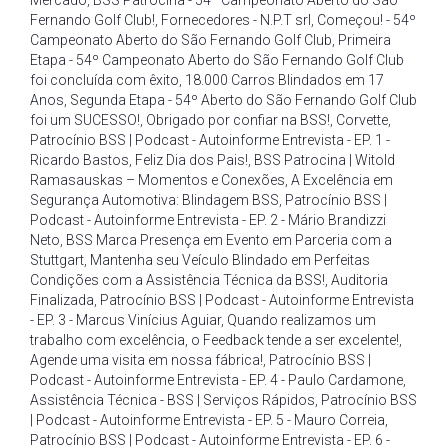
Mercado
,
BSS Patrocina - 54º Campeonato Aberto do São
Fernando Golf Club!
,
Fornecedores - N.P.T srl
,
Começou! - 54º
Campeonato Aberto do São Fernando Golf Club
,
Primeira
Etapa - 54º Campeonato Aberto do São Fernando Golf Club
foi concluída com êxito
,
18.000 Carros Blindados em 17
Anos
,
Segunda Etapa - 54º Aberto do São Fernando Golf Club
foi um SUCESSO!
,
Obrigado por confiar na BSS!
,
Corvette
,
Patrocínio BSS | Podcast - Autoinforme Entrevista - EP. 1 -
Ricardo Bastos
,
Feliz Dia dos Pais!
,
BSS Patrocina | Witold
Ramasauskas – Momentos e Conexões
,
A Excelência em
Segurança Automotiva: Blindagem BSS
,
Patrocínio BSS |
Podcast - Autoinforme Entrevista - EP. 2 - Mário Brandizzi
Neto
,
BSS Marca Presença em Evento em Parceria com a
Stuttgart
,
Mantenha seu Veículo Blindado em Perfeitas
Condições com a Assistência Técnica da BSS!
,
Auditoria
Finalizada
,
Patrocínio BSS | Podcast - Autoinforme Entrevista
- EP. 3 - Marcus Vinícius Aguiar
,
Quando realizamos um
trabalho com excelência
,
o Feedback tende a ser excelente!
,
Agende uma visita em nossa fábrica!
,
Patrocínio BSS |
Podcast - Autoinforme Entrevista - EP. 4 - Paulo Cardamone
,
Assistência Técnica - BSS | Serviços Rápidos
,
Patrocínio BSS
| Podcast - Autoinforme Entrevista - EP. 5 - Mauro Correia
,
Patrocínio BSS | Podcast - Autoinforme Entrevista - EP. 6 -