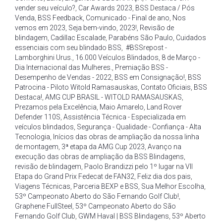
vender seu veículo?
,
Car Awards 2023
,
BSS Destaca / Pós
Venda
,
BSS Feedback
,
Comunicado - Final de ano
,
Nos
vemos em 2023
,
Seja bem-vindo
,
2023!
,
Revisão de
blindagem
,
Cadillac Escalade
,
Parabéns São Paulo
,
Cuidados
essenciais com seu blindado BSS
,
#BSSrepost -
Lamborghini Urus.
,
16.000 Veículos Blindados
,
8 de Março -
Dia Internacional das Mulheres.
,
Premiação BSS -
Desempenho de Vendas - 2022
,
BSS em Consignação!
,
BSS
Patrocina - Piloto Witold Ramasauskas
,
Contato Oficiais
,
BSS
Destaca!
,
AMG CUP BRASIL - WITOLD RAMASAUSKAS
,
Prezamos pela Excelência
,
Maio Amarelo
,
Land Rover
Defender 110S
,
Assistência Técnica - Especializada em
veículos blindados
,
Segurança - Qualidade - Confiança - Alta
Tecnologia
,
Inícios das obras de ampliação da nossa linha
de montagem
,
3ª etapa da AMG Cup 2023
,
Avanço na
execução das obras de ampliação da BSS Blindagens
,
revisão de blindagem
,
Paolo Brandizzi pelo 1º lugar na VII
Etapa do Grand Prix Fedecat de FAN32
,
Feliz dia dos pais
,
Viagens Técnicas
,
Parceria BEXP e BSS
,
Sua Melhor Escolha
,
53º Campeonato Aberto do São Fernando Golf Club!
,
Graphene FullSteel
,
53º Campeonato Aberto do São
Fernando Golf Club
,
GWM Haval | BSS Blindagens
,
53º Aberto