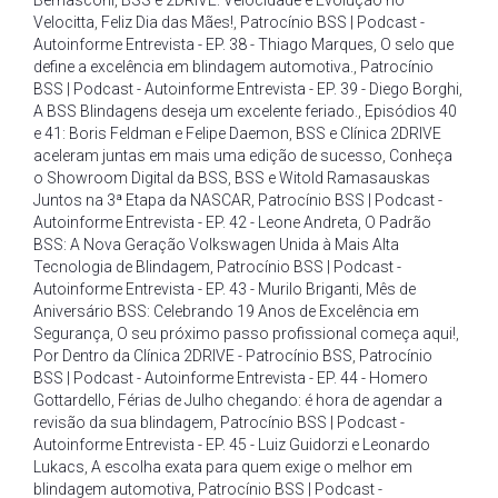
Bernasconi
,
BSS e 2DRIVE: Velocidade e Evolução no
Velocitta
,
Feliz Dia das Mães!
,
Patrocínio BSS | Podcast -
Autoinforme Entrevista - EP. 38 - Thiago Marques
,
O selo que
define a excelência em blindagem automotiva.
,
Patrocínio
BSS | Podcast - Autoinforme Entrevista - EP. 39 - Diego Borghi
,
A BSS Blindagens deseja um excelente feriado.
,
Episódios 40
e 41: Boris Feldman e Felipe Daemon
,
BSS e Clínica 2DRIVE
aceleram juntas em mais uma edição de sucesso
,
Conheça
o Showroom Digital da BSS
,
BSS e Witold Ramasauskas
Juntos na 3ª Etapa da NASCAR
,
Patrocínio BSS | Podcast -
Autoinforme Entrevista - EP. 42 - Leone Andreta
,
O Padrão
BSS: A Nova Geração Volkswagen Unida à Mais Alta
Tecnologia de Blindagem
,
Patrocínio BSS | Podcast -
Autoinforme Entrevista - EP. 43 - Murilo Briganti
,
Mês de
Aniversário BSS: Celebrando 19 Anos de Excelência em
Segurança
,
O seu próximo passo profissional começa aqui!
,
Por Dentro da Clínica 2DRIVE - Patrocínio BSS
,
Patrocínio
BSS | Podcast - Autoinforme Entrevista - EP. 44 - Homero
Gottardello
,
Férias de Julho chegando: é hora de agendar a
revisão da sua blindagem
,
Patrocínio BSS | Podcast -
Autoinforme Entrevista - EP. 45 - Luiz Guidorzi e Leonardo
Lukacs
,
A escolha exata para quem exige o melhor em
blindagem automotiva
,
Patrocínio BSS | Podcast -