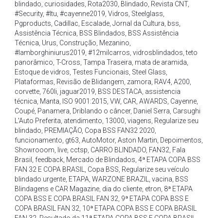
blindado
,
curiosidades
,
Rota2030
,
Blindado
,
Revista CNT
,
#Security
,
#Itu
,
#cayenne2019
,
Vidros
,
Steelglass
,
Pgproducts
,
Cadillac
,
Escalade
,
Jornal da Cultura
,
bss
,
Assistência Técnica
,
BSS Blindados
,
BSS Assistência
Técnica
,
Urus
,
Construção
,
Mezanino
,
#lamborghiniurus2019
,
#12milcarros
,
vidrosblindados
,
teto
panorâmico
,
T-Cross
,
Tampa Traseira
,
mata de aramida
,
Estoque de vidros
,
Testes Funcionais
,
Steel Glass
,
Plataformas
,
Revisão de Blidangem
,
zamora
,
RAV4
,
A200
,
corvette
,
760li
,
jaguar2019
,
BSS DESTACA
,
assistencia
técnica
,
Manta
,
ISO 9001:2015
,
VW
,
CAR
,
AWARDS
,
Cayenne
,
Coupé
,
Panamera
,
Driblando o câncer
,
Daniel Serra
,
Carsughi
L'Auto Preferita
,
atendimento
,
13000
,
viagens
,
Regularize seu
blindado
,
PREMIAÇÃO
,
Copa BSS FAN32 2020
,
funcionamento
,
gt63
,
AutoMotor
,
Aston Martin
,
Depoimentos
,
Showrooom
,
live
,
cctsp
,
CARRO BLINDADO
,
FAN32
,
Fala
Brasil
,
feedback
,
Mercado de Blindados
,
4ª ETAPA COPA BSS
FAN 32 E COPA BRASIL
,
Copa BSS
,
Regularize seu veículo
blindado urgente
,
ETAPA
,
WARZONE BRAZIL
,
vacina
,
BSS
Blindagens e CAR Magazine
,
dia do cliente
,
etron
,
8ª ETAPA
COPA BSS E COPA BRASIL FAN 32
,
9ª ETAPA COPA BSS E
COPA BRASIL FAN 32
,
10ª ETAPA COPA BSS E COPA BRASIL