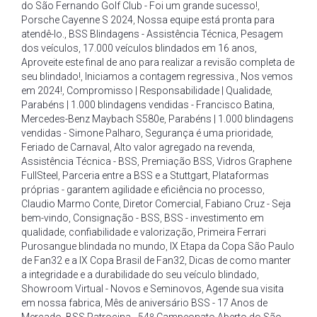
do São Fernando Golf Club - Foi um grande sucesso!
,
Porsche Cayenne S 2024
,
Nossa equipe está pronta para
atendê-lo.
,
BSS Blindagens - Assistência Técnica
,
Pesagem
dos veículos
,
17.000 veículos blindados em 16 anos
,
Aproveite este final de ano para realizar a revisão completa de
seu blindado!
,
Iniciamos a contagem regressiva.
,
Nos vemos
em 2024!
,
Compromisso | Responsabilidade | Qualidade
,
Parabéns | 1.000 blindagens vendidas - Francisco Batina
,
Mercedes-Benz Maybach S580e
,
Parabéns | 1.000 blindagens
vendidas - Simone Palharo
,
Segurança é uma prioridade
,
Feriado de Carnaval
,
Alto valor agregado na revenda
,
Assistência Técnica - BSS
,
Premiação BSS
,
Vidros Graphene
FullSteel
,
Parceria entre a BSS e a Stuttgart
,
Plataformas
próprias - garantem agilidade e eficiência no processo
,
Claudio Marmo Conte
,
Diretor Comercial
,
Fabiano Cruz - Seja
bem-vindo
,
Consignação - BSS
,
BSS - investimento em
qualidade
,
confiabilidade e valorização
,
Primeira Ferrari
Purosangue blindada no mundo
,
IX Etapa da Copa São Paulo
de Fan32 e a IX Copa Brasil de Fan32
,
Dicas de como manter
a integridade e a durabilidade do seu veículo blindado
,
Showroom Virtual - Novos e Seminovos
,
Agende sua visita
em nossa fabrica
,
Mês de aniversário BSS - 17 Anos de