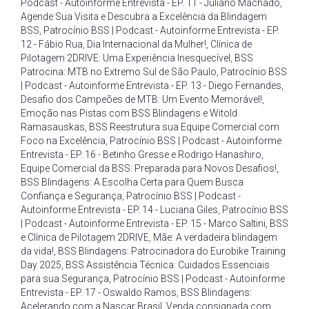
Podcast - Autoinforme Entrevista - EP. 11 - Juliano Machado
,
Agende Sua Visita e Descubra a Excelência da Blindagem
BSS
,
Patrocínio BSS | Podcast - Autoinforme Entrevista - EP.
12 - Fábio Rua
,
Dia Internacional da Mulher!
,
Clínica de
Pilotagem 2DRIVE: Uma Experiência Inesquecível
,
BSS
Patrocina: MTB no Extremo Sul de São Paulo
,
Patrocínio BSS
| Podcast - Autoinforme Entrevista - EP. 13 - Diego Fernandes
,
Desafio dos Campeões de MTB: Um Evento Memorável!
,
Emoção nas Pistas com BSS Blindagens e Witold
Ramasauskas
,
BSS Reestrutura sua Equipe Comercial com
Foco na Excelência
,
Patrocínio BSS | Podcast - Autoinforme
Entrevista - EP. 16 - Betinho Gresse e Rodrigo Hanashiro
,
Equipe Comercial da BSS: Preparada para Novos Desafios!
,
BSS Blindagens: A Escolha Certa para Quem Busca
Confiança e Segurança
,
Patrocínio BSS | Podcast -
Autoinforme Entrevista - EP. 14 - Luciana Giles
,
Patrocínio BSS
| Podcast - Autoinforme Entrevista - EP. 15 - Marco Saltini
,
BSS
e Clínica de Pilotagem 2DRIVE
,
Mãe: A verdadeira blindagem
da vida!
,
BSS Blindagens: Patrocinadora do Eurobike Training
Day 2025
,
BSS Assistência Técnica: Cuidados Essenciais
para sua Segurança
,
Patrocínio BSS | Podcast - Autoinforme
Entrevista - EP. 17 - Oswaldo Ramos
,
BSS Blindagens:
Acelerando com a Nascar Brasil
,
Venda consignada com