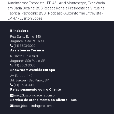
Autoinforme Entrevista - EP. 46 - Ariel Montenegro
,
Excelência
em Cada Detalhe: BSS Recebe Koria e Presidente da Virtus na
Fábrica
,
Patrocínio BSS | Podcast - Autoinforme Entrevista -
EP. 47 - Everton Lopes
Blindadora
Rua Santo Eurilo, 140
Jaguaré - São Paulo, SP
(11) 3503-3000
Assistência Técnica
R. Santo Eurilo, 360
Jaguaré - São Paulo, SP
(11) 3503-3050
Showroom Avenida Europa
Av. Europa, 140
Jd. Europa - São Paulo, SP
(11) 3503-3030
Relacionamento com o Cliente
mrc@bssblindagens.com.br
Serviço de Atendimento ao Cliente - SAC
sac@bssblindagens.com.br