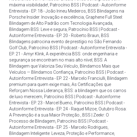
máxima visibilidade!
,
Patrocínio BSS | Podcast - Autoinforme
Entrevista - EP. 18 - João Irineu Medeiros
,
BSS Blindagens na
Porsche Insider: Inovação e excelência
,
Graphene Full Steel:
Blindagem de Alto Padrão com Tecnologia Avançada
,
Blindagem BSS: Leve e segura
,
Patrocínio BSS | Podcast -
Autoinforme Entrevista - EP. 20 - Roberto Braun
,
BSS
Blindagens patrocina evento de prestígio no São Fernando
Golf Club
,
Patrocínio BSS | Podcast - Autoinforme Entrevista -
EP. 21 - Amyr Klink
,
A experiência BSS: onde engenharia e
segurança se encontram no mais alto nível
,
BSS: A
Blindagem que Valoriza Seu Veículo
,
Blindamos Mais que
Veículos — Blindamos Confiança
,
Patrocínio BSS | Podcast -
Autoinforme Entrevista - EP. 22 - Marcelo Franciulli
,
Blindagem
premium para quem exige mais
,
As Certificações que
Reforçam Nossa Liderança
,
BSS: a blindagem que os carros
de luxo merecem
,
Patrocínio BSS | Podcast - Autoinforme
Entrevista - EP. 23 - Marcel Bueno
,
Patrocínio BSS | Podcast -
Autoinforme Entrevista - EP. 24 - Raquel Mizoe
,
Outubro Rosa:
A Prevenção é a sua Maior Proteção.
,
BSS | Zeekr: O
Processo de Blindagem
,
Patrocínio BSS | Podcast -
Autoinforme Entrevista - EP. 25 - Marcelo Rodrigues
,
Blindagem Inteligente: Leveza
,
Proteção e Performance
,