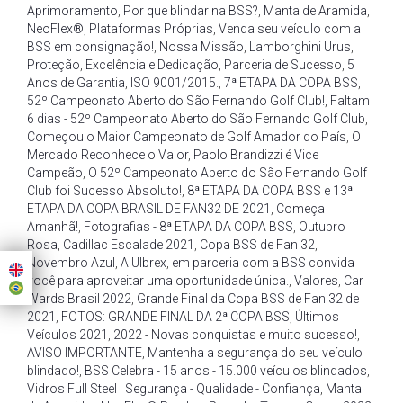
Aprimoramento
,
Por que blindar na BSS?
,
Manta de Aramida
,
NeoFlex®
,
Plataformas Próprias
,
Venda seu veículo com a
BSS em consignação!
,
Nossa Missão
,
Lamborghini Urus
,
Proteção
,
Excelência e Dedicação
,
Parceria de Sucesso
,
5
Anos de Garantia
,
ISO 9001/2015.
,
7ª ETAPA DA COPA BSS
,
52º Campeonato Aberto do São Fernando Golf Club!
,
Faltam
6 dias - 52º Campeonato Aberto do São Fernando Golf Club
,
Começou o Maior Campeonato de Golf Amador do País
,
O
Mercado Reconhece o Valor
,
Paolo Brandizzi é Vice
Campeão
,
O 52º Campeonato Aberto do São Fernando Golf
Club foi Sucesso Absoluto!
,
8ª ETAPA DA COPA BSS e 13ª
ETAPA DA COPA BRASIL DE FAN32 DE 2021
,
Começa
Amanhã!
,
Fotografias - 8ª ETAPA DA COPA BSS
,
Outubro
Rosa
,
Cadillac Escalade 2021
,
Copa BSS de Fan 32
,
Novembro Azul
,
A Ulbrex
,
em parceria com a BSS convida
você para aproveitar uma oportunidade única.
,
Valores
,
Car
Wards Brasil 2022
,
Grande Final da Copa BSS de Fan 32 de
2021
,
FOTOS: GRANDE FINAL DA 2ª COPA BSS
,
Últimos
Veículos 2021
,
2022 - Novas conquistas e muito sucesso!
,
AVISO IMPORTANTE
,
Mantenha a segurança do seu veículo
blindado!
,
BSS Celebra - 15 anos - 15.000 veículos blindados
,
Vidros Full Steel | Segurança - Qualidade - Confiança
,
Manta