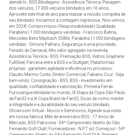
atendê-lo.
,
BSS Blindagens - Assistência Técnica
,
Pesagem
dos veículos
,
17.000 veículos blindados em 16 anos
,
Aproveite este final de ano para realizar a revisão completa de
seu blindado!
,
Iniciamos a contagem regressiva.
,
Nos vemos
em 2024!
,
Compromisso | Responsabilidade | Qualidade
,
Parabéns | 1.000 blindagens vendidas - Francisco Batina
,
Mercedes-Benz Maybach S580e
,
Parabéns | 1.000 blindagens
vendidas - Simone Palharo
,
Segurança é uma prioridade
,
Feriado de Carnaval
,
Alto valor agregado na revenda
,
Assistência Técnica - BSS
,
Premiação BSS
,
Vidros Graphene
FullSteel
,
Parceria entre a BSS e a Stuttgart
,
Plataformas
próprias - garantem agilidade e eficiência no processo
,
Claudio Marmo Conte
,
Diretor Comercial
,
Fabiano Cruz - Seja
bem-vindo
,
Consignação - BSS
,
BSS - investimento em
qualidade
,
confiabilidade e valorização
,
Primeira Ferrari
Purosangue blindada no mundo
,
IX Etapa da Copa São Paulo
de Fan32 e a IX Copa Brasil de Fan32
,
Dicas de como manter
a integridade e a durabilidade do seu veículo blindado
,
Showroom Virtual - Novos e Seminovos
,
Agende sua visita
em nossa fabrica
,
Mês de aniversário BSS - 17 Anos de
Mercado
,
BSS Patrocina - 54º Campeonato Aberto do São
Fernando Golf Club!
,
Fornecedores - N.P.T srl
,
Começou! - 54º
Campeonato Aberto do São Fernando Golf Club
,
Primeira