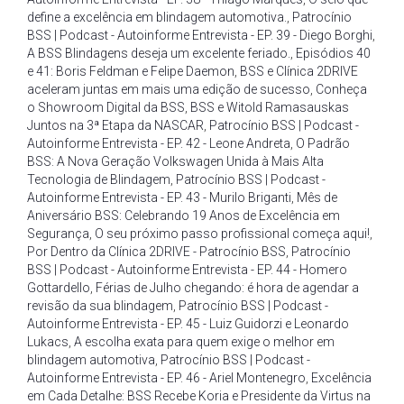
define a excelência em blindagem automotiva.
,
Patrocínio
BSS | Podcast - Autoinforme Entrevista - EP. 39 - Diego Borghi
,
A BSS Blindagens deseja um excelente feriado.
,
Episódios 40
e 41: Boris Feldman e Felipe Daemon
,
BSS e Clínica 2DRIVE
aceleram juntas em mais uma edição de sucesso
,
Conheça
o Showroom Digital da BSS
,
BSS e Witold Ramasauskas
Juntos na 3ª Etapa da NASCAR
,
Patrocínio BSS | Podcast -
Autoinforme Entrevista - EP. 42 - Leone Andreta
,
O Padrão
BSS: A Nova Geração Volkswagen Unida à Mais Alta
Tecnologia de Blindagem
,
Patrocínio BSS | Podcast -
Autoinforme Entrevista - EP. 43 - Murilo Briganti
,
Mês de
Aniversário BSS: Celebrando 19 Anos de Excelência em
Segurança
,
O seu próximo passo profissional começa aqui!
,
Por Dentro da Clínica 2DRIVE - Patrocínio BSS
,
Patrocínio
BSS | Podcast - Autoinforme Entrevista - EP. 44 - Homero
Gottardello
,
Férias de Julho chegando: é hora de agendar a
revisão da sua blindagem
,
Patrocínio BSS | Podcast -
Autoinforme Entrevista - EP. 45 - Luiz Guidorzi e Leonardo
Lukacs
,
A escolha exata para quem exige o melhor em
blindagem automotiva
,
Patrocínio BSS | Podcast -
Autoinforme Entrevista - EP. 46 - Ariel Montenegro
,
Excelência
em Cada Detalhe: BSS Recebe Koria e Presidente da Virtus na