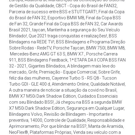
de Gestão da Qualidade
,
CBCT - Copa do Brasil de FAN32
,
Parceria de sucesso entre BSS e STUTTGART!
,
Final da Copa
do Brasil de FAN 32
,
Esportivo BMW M8
,
Final da Copa BSS
de Fan 32
,
Grande Final da Copa BSS de FAN 32
,
Car Awards
Brasil 2021
,
taycan
,
Mantenha a segurança do Seu Veículo
Blindado!
,
Que 2021 traga conquistas e realizações!
,
BSS
Blindagens na REDE TV!
,
BSS Blindagens e Programa Direção
Sobre Rodas - RedeTV
,
Porsche Taycan
,
BMW 750I
,
BMW M8
,
Mercedes-Benz AMG GT 63 S
,
BMW X7.
,
Porsche Carrera
911
,
BSS Blindagens Feedback
,
1ª ETAPA DA II COPA BSS FAN
32 - 2021
,
Gigantes Blindados
,
A blindagem mais leve do
mercado
,
Grife
,
Premiação - Equipe Comercial
,
Sobre Grife
,
feliz dia das mulheres
,
Cayenne Turbo S - RS Q8 - Tucson
Turbo GDI - GLE 400 d
,
Atendimento Online
,
Qualidade Notável
,
A outra maneira de noticiar a situação da covid no Brasil
,
BMW X7 M50i Dark Shadow Edition
,
Cuidados Essenciais
com seu Blindado BSS!
,
Já chegou na BSS a segunda BMW
X7 M50i Dark Shadow Edition
,
Segurança em Qualquer Lugar
,
Blindagens Volvo
,
Revisão de Blindagem - Importante e
preventiva
,
14000
,
Controle de Qualidade
,
Responsabilidade e
Aprimoramento
,
Por que blindar na BSS?
,
Manta de Aramida
,
NeoFlex®
,
Plataformas Próprias
,
Venda seu veículo com a