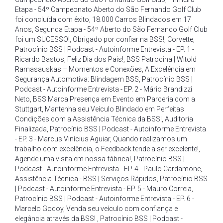
Etapa - 54º Campeonato Aberto do São Fernando Golf Club
foi concluída com êxito
,
18.000 Carros Blindados em 17
Anos
,
Segunda Etapa - 54º Aberto do São Fernando Golf Club
foi um SUCESSO!
,
Obrigado por confiar na BSS!
,
Corvette
,
Patrocínio BSS | Podcast - Autoinforme Entrevista - EP. 1 -
Ricardo Bastos
,
Feliz Dia dos Pais!
,
BSS Patrocina | Witold
Ramasauskas – Momentos e Conexões
,
A Excelência em
Segurança Automotiva: Blindagem BSS
,
Patrocínio BSS |
Podcast - Autoinforme Entrevista - EP. 2 - Mário Brandizzi
Neto
,
BSS Marca Presença em Evento em Parceria com a
Stuttgart
,
Mantenha seu Veículo Blindado em Perfeitas
Condições com a Assistência Técnica da BSS!
,
Auditoria
Finalizada
,
Patrocínio BSS | Podcast - Autoinforme Entrevista
- EP. 3 - Marcus Vinícius Aguiar
,
Quando realizamos um
trabalho com excelência
,
o Feedback tende a ser excelente!
,
Agende uma visita em nossa fábrica!
,
Patrocínio BSS |
Podcast - Autoinforme Entrevista - EP. 4 - Paulo Cardamone
,
Assistência Técnica - BSS | Serviços Rápidos
,
Patrocínio BSS
| Podcast - Autoinforme Entrevista - EP. 5 - Mauro Correia
,
Patrocínio BSS | Podcast - Autoinforme Entrevista - EP. 6 -
Marcelo Godoy
,
Venda seu veículo com confiança e
elegância através da BSS!
,
Patrocínio BSS | Podcast -