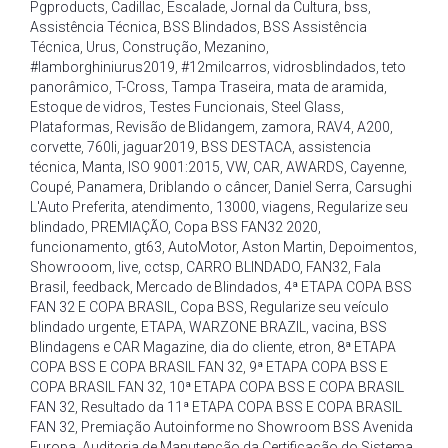
Pgproducts
,
Cadillac
,
Escalade
,
Jornal da Cultura
,
bss
,
Assistência Técnica
,
BSS Blindados
,
BSS Assistência
Técnica
,
Urus
,
Construção
,
Mezanino
,
#lamborghiniurus2019
,
#12milcarros
,
vidrosblindados
,
teto
panorâmico
,
T-Cross
,
Tampa Traseira
,
mata de aramida
,
Estoque de vidros
,
Testes Funcionais
,
Steel Glass
,
Plataformas
,
Revisão de Blidangem
,
zamora
,
RAV4
,
A200
,
corvette
,
760li
,
jaguar2019
,
BSS DESTACA
,
assistencia
técnica
,
Manta
,
ISO 9001:2015
,
VW
,
CAR
,
AWARDS
,
Cayenne
,
Coupé
,
Panamera
,
Driblando o câncer
,
Daniel Serra
,
Carsughi
L'Auto Preferita
,
atendimento
,
13000
,
viagens
,
Regularize seu
blindado
,
PREMIAÇÃO
,
Copa BSS FAN32 2020
,
funcionamento
,
gt63
,
AutoMotor
,
Aston Martin
,
Depoimentos
,
Showrooom
,
live
,
cctsp
,
CARRO BLINDADO
,
FAN32
,
Fala
Brasil
,
feedback
,
Mercado de Blindados
,
4ª ETAPA COPA BSS
FAN 32 E COPA BRASIL
,
Copa BSS
,
Regularize seu veículo
blindado urgente
,
ETAPA
,
WARZONE BRAZIL
,
vacina
,
BSS
Blindagens e CAR Magazine
,
dia do cliente
,
etron
,
8ª ETAPA
COPA BSS E COPA BRASIL FAN 32
,
9ª ETAPA COPA BSS E
COPA BRASIL FAN 32
,
10ª ETAPA COPA BSS E COPA BRASIL
FAN 32
,
Resultado da 11ª ETAPA COPA BSS E COPA BRASIL
FAN 32
,
Premiação Autoinforme no Showroom BSS Avenida
Europa
,
Auditoria de Manutenção da Certificação do Sistema