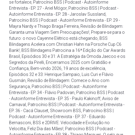
se fortalece
,
Patrocínio BSS | Podcast - Autoinforme
Entrevista - EP. 27 - Ariel Mógor
,
Patrocínio BSS | Podcast -
Autoinforme Entrevista - EP. 28 - Jaroslav Sussland
,
Patrocínio BSS | Podcast - Autoinforme Entrevista - EP. 29 -
Mayra Nardy e Thiago Braga Ferreira
,
Revisão de Blindagem:
Garanta uma Viagem Sem Preocupações!
,
Prepare-se para o
futuro: o novo Cayenne Elétrico está chegando
,
BSS
Blindagens Acelera com Christian Hahn na Porsche Cup C6
Bank!
,
BSS Blindagens Patrocina a 16ª Edição do Car Awards
Brasil
,
Episódios 30 e 31: A Estratégia da Omoda Jaecoo e os
Segredos da Pirelli
,
Encerramos 2025 com Gratidão e
Confiança
,
Bem-vindo 2026
,
19 anos de excelência
,
Episódios 32 e 33: Henrique Sampaio
,
Luis Curi e Flávio
Gusmán
,
Revisão de Blindagem: Comece o Ano com
Segurança
,
Patrocínio BSS | Podcast - Autoinforme
Entrevista - EP. 34 - Flávio Padovan
,
Patrocínio BSS | Podcast
- Autoinforme Entrevista - EP. 35 - Paulo Kakinoff
,
Aviso de
Carnaval
,
Patrocínio BSS | Podcast - Autoinforme Entrevista -
EP. 36 - Cacá Clauset
,
Showroom BSS
,
Patrocínio BSS |
Podcast - Autoinforme Entrevista - EP. 37 - Eduardo
Bernasconi
,
BSS e 2DRIVE: Velocidade e Evolução no
Velocitta
,
Feliz Dia das Mães!
,
Patrocínio BSS | Podcast -
Autoinforme Entrevista - EP. 38 - Thiago Marques
,
O selo que