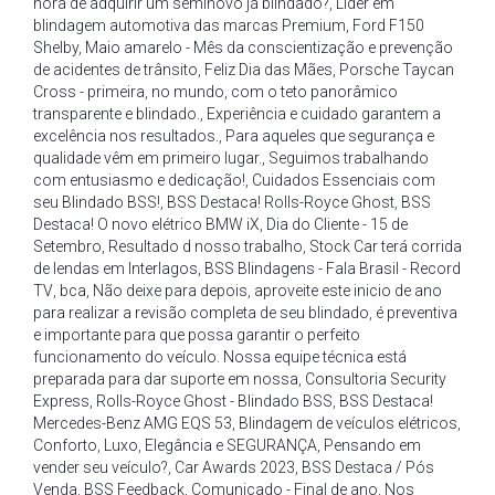
hora de adquirir um seminovo já blindado?
,
Líder em
blindagem automotiva das marcas Premium
,
Ford F150
Shelby
,
Maio amarelo - Mês da conscientização e prevenção
de acidentes de trânsito
,
Feliz Dia das Mães
,
Porsche Taycan
Cross - primeira
,
no mundo
,
com o teto panorâmico
transparente e blindado.
,
Experiência e cuidado garantem a
excelência nos resultados.
,
Para aqueles que segurança e
qualidade vêm em primeiro lugar.
,
Seguimos trabalhando
com entusiasmo e dedicação!
,
Cuidados Essenciais com
seu Blindado BSS!
,
BSS Destaca! Rolls-Royce Ghost
,
BSS
Destaca! O novo elétrico BMW iX
,
Dia do Cliente - 15 de
Setembro
,
Resultado d nosso trabalho
,
Stock Car terá corrida
de lendas em Interlagos
,
BSS Blindagens - Fala Brasil - Record
TV
,
bca
,
Não deixe para depois
,
aproveite este inicio de ano
para realizar a revisão completa de seu blindado
,
é preventiva
e importante para que possa garantir o perfeito
funcionamento do veículo. Nossa equipe técnica está
preparada para dar suporte em nossa
,
Consultoria Security
Express
,
Rolls-Royce Ghost - Blindado BSS
,
BSS Destaca!
Mercedes-Benz AMG EQS 53
,
Blindagem de veículos elétricos
,
Conforto
,
Luxo
,
Elegância e SEGURANÇA
,
Pensando em
vender seu veículo?
,
Car Awards 2023
,
BSS Destaca / Pós
Venda
,
BSS Feedback
,
Comunicado - Final de ano
,
Nos