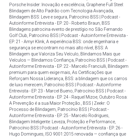
Porsche Insider: Inovação e excelência
,
Graphene Full Steel:
Blindagem de Alto Padrão com Tecnologia Avançada
,
Blindagem BSS: Leve e segura
,
Patrocínio BSS | Podcast -
Autoinforme Entrevista - EP. 20 - Roberto Braun
,
BSS
Blindagens patrocina evento de prestígio no São Fernando
Golf Club
,
Patrocínio BSS | Podcast - Autoinforme Entrevista -
EP. 21 - Amyr Klink
,
A experiência BSS: onde engenharia e
segurança se encontram no mais alto nível
,
BSS: A
Blindagem que Valoriza Seu Veículo
,
Blindamos Mais que
Veículos — Blindamos Confiança
,
Patrocínio BSS | Podcast -
Autoinforme Entrevista - EP. 22 - Marcelo Franciulli
,
Blindagem
premium para quem exige mais
,
As Certificações que
Reforçam Nossa Liderança
,
BSS: a blindagem que os carros
de luxo merecem
,
Patrocínio BSS | Podcast - Autoinforme
Entrevista - EP. 23 - Marcel Bueno
,
Patrocínio BSS | Podcast -
Autoinforme Entrevista - EP. 24 - Raquel Mizoe
,
Outubro Rosa:
A Prevenção é a sua Maior Proteção.
,
BSS | Zeekr: O
Processo de Blindagem
,
Patrocínio BSS | Podcast -
Autoinforme Entrevista - EP. 25 - Marcelo Rodrigues
,
Blindagem Inteligente: Leveza
,
Proteção e Performance
,
Patrocínio BSS | Podcast - Autoinforme Entrevista - EP. 26 -
Hugo Domingues
,
ISO 9001:2015 renovada — confiança que