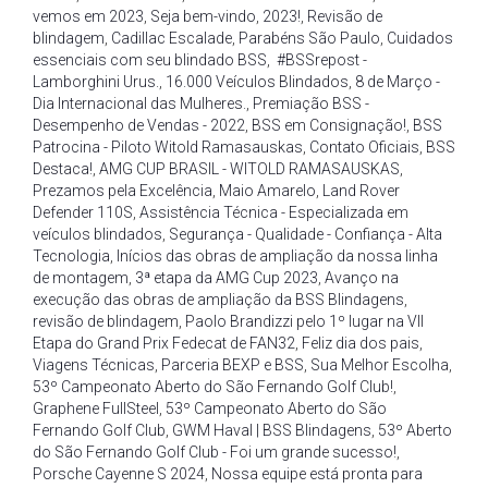
vemos em 2023
,
Seja bem-vindo
,
2023!
,
Revisão de
blindagem
,
Cadillac Escalade
,
Parabéns São Paulo
,
Cuidados
essenciais com seu blindado BSS
,
#BSSrepost -
Lamborghini Urus.
,
16.000 Veículos Blindados
,
8 de Março -
Dia Internacional das Mulheres.
,
Premiação BSS -
Desempenho de Vendas - 2022
,
BSS em Consignação!
,
BSS
Patrocina - Piloto Witold Ramasauskas
,
Contato Oficiais
,
BSS
Destaca!
,
AMG CUP BRASIL - WITOLD RAMASAUSKAS
,
Prezamos pela Excelência
,
Maio Amarelo
,
Land Rover
Defender 110S
,
Assistência Técnica - Especializada em
veículos blindados
,
Segurança - Qualidade - Confiança - Alta
Tecnologia
,
Inícios das obras de ampliação da nossa linha
de montagem
,
3ª etapa da AMG Cup 2023
,
Avanço na
execução das obras de ampliação da BSS Blindagens
,
revisão de blindagem
,
Paolo Brandizzi pelo 1º lugar na VII
Etapa do Grand Prix Fedecat de FAN32
,
Feliz dia dos pais
,
Viagens Técnicas
,
Parceria BEXP e BSS
,
Sua Melhor Escolha
,
53º Campeonato Aberto do São Fernando Golf Club!
,
Graphene FullSteel
,
53º Campeonato Aberto do São
Fernando Golf Club
,
GWM Haval | BSS Blindagens
,
53º Aberto
do São Fernando Golf Club - Foi um grande sucesso!
,
Porsche Cayenne S 2024
,
Nossa equipe está pronta para