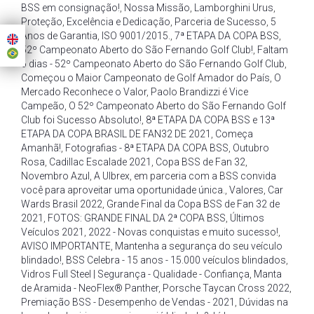
BSS em consignação!
,
Nossa Missão
,
Lamborghini Urus
,
Proteção
,
Excelência e Dedicação
,
Parceria de Sucesso
,
5
Anos de Garantia
,
ISO 9001/2015.
,
7ª ETAPA DA COPA BSS
,
52º Campeonato Aberto do São Fernando Golf Club!
,
Faltam
6 dias - 52º Campeonato Aberto do São Fernando Golf Club
,
Começou o Maior Campeonato de Golf Amador do País
,
O
Mercado Reconhece o Valor
,
Paolo Brandizzi é Vice
Campeão
,
O 52º Campeonato Aberto do São Fernando Golf
Club foi Sucesso Absoluto!
,
8ª ETAPA DA COPA BSS e 13ª
ETAPA DA COPA BRASIL DE FAN32 DE 2021
,
Começa
Amanhã!
,
Fotografias - 8ª ETAPA DA COPA BSS
,
Outubro
Rosa
,
Cadillac Escalade 2021
,
Copa BSS de Fan 32
,
Novembro Azul
,
A Ulbrex
,
em parceria com a BSS convida
você para aproveitar uma oportunidade única.
,
Valores
,
Car
Wards Brasil 2022
,
Grande Final da Copa BSS de Fan 32 de
2021
,
FOTOS: GRANDE FINAL DA 2ª COPA BSS
,
Últimos
Veículos 2021
,
2022 - Novas conquistas e muito sucesso!
,
AVISO IMPORTANTE
,
Mantenha a segurança do seu veículo
blindado!
,
BSS Celebra - 15 anos - 15.000 veículos blindados
,
Vidros Full Steel | Segurança - Qualidade - Confiança
,
Manta
de Aramida - NeoFlex® Panther
,
Porsche Taycan Cross 2022
,
Premiação BSS - Desempenho de Vendas - 2021
,
Dúvidas na