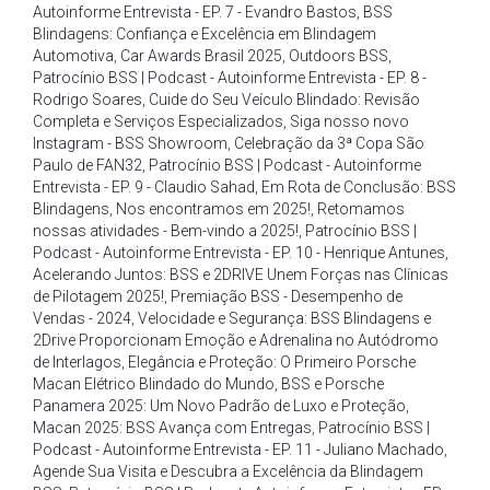
Autoinforme Entrevista - EP. 7 - Evandro Bastos
,
BSS
Blindagens: Confiança e Excelência em Blindagem
Automotiva
,
Car Awards Brasil 2025
,
Outdoors BSS
,
Patrocínio BSS | Podcast - Autoinforme Entrevista - EP. 8 -
Rodrigo Soares
,
Cuide do Seu Veículo Blindado: Revisão
Completa e Serviços Especializados
,
Siga nosso novo
Instagram - BSS Showroom
,
Celebração da 3ª Copa São
Paulo de FAN32
,
Patrocínio BSS | Podcast - Autoinforme
Entrevista - EP. 9 - Claudio Sahad
,
Em Rota de Conclusão: BSS
Blindagens
,
Nos encontramos em 2025!
,
Retomamos
nossas atividades - Bem-vindo a 2025!
,
Patrocínio BSS |
Podcast - Autoinforme Entrevista - EP. 10 - Henrique Antunes
,
Acelerando Juntos: BSS e 2DRIVE Unem Forças nas Clínicas
de Pilotagem 2025!
,
Premiação BSS - Desempenho de
Vendas - 2024
,
Velocidade e Segurança: BSS Blindagens e
2Drive Proporcionam Emoção e Adrenalina no Autódromo
de Interlagos
,
Elegância e Proteção: O Primeiro Porsche
Macan Elétrico Blindado do Mundo
,
BSS e Porsche
Panamera 2025: Um Novo Padrão de Luxo e Proteção
,
Macan 2025: BSS Avança com Entregas
,
Patrocínio BSS |
Podcast - Autoinforme Entrevista - EP. 11 - Juliano Machado
,
Agende Sua Visita e Descubra a Excelência da Blindagem