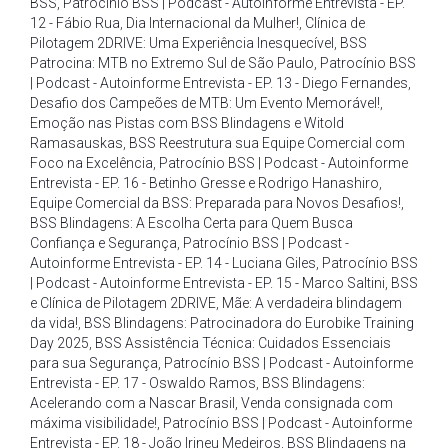
BSS
,
Patrocínio BSS | Podcast - Autoinforme Entrevista - EP.
12 - Fábio Rua
,
Dia Internacional da Mulher!
,
Clínica de
Pilotagem 2DRIVE: Uma Experiência Inesquecível
,
BSS
Patrocina: MTB no Extremo Sul de São Paulo
,
Patrocínio BSS
| Podcast - Autoinforme Entrevista - EP. 13 - Diego Fernandes
,
Desafio dos Campeões de MTB: Um Evento Memorável!
,
Emoção nas Pistas com BSS Blindagens e Witold
Ramasauskas
,
BSS Reestrutura sua Equipe Comercial com
Foco na Excelência
,
Patrocínio BSS | Podcast - Autoinforme
Entrevista - EP. 16 - Betinho Gresse e Rodrigo Hanashiro
,
Equipe Comercial da BSS: Preparada para Novos Desafios!
,
BSS Blindagens: A Escolha Certa para Quem Busca
Confiança e Segurança
,
Patrocínio BSS | Podcast -
Autoinforme Entrevista - EP. 14 - Luciana Giles
,
Patrocínio BSS
| Podcast - Autoinforme Entrevista - EP. 15 - Marco Saltini
,
BSS
e Clínica de Pilotagem 2DRIVE
,
Mãe: A verdadeira blindagem
da vida!
,
BSS Blindagens: Patrocinadora do Eurobike Training
Day 2025
,
BSS Assistência Técnica: Cuidados Essenciais
para sua Segurança
,
Patrocínio BSS | Podcast - Autoinforme
Entrevista - EP. 17 - Oswaldo Ramos
,
BSS Blindagens:
Acelerando com a Nascar Brasil
,
Venda consignada com
máxima visibilidade!
,
Patrocínio BSS | Podcast - Autoinforme
Entrevista - EP. 18 - João Irineu Medeiros
,
BSS Blindagens na