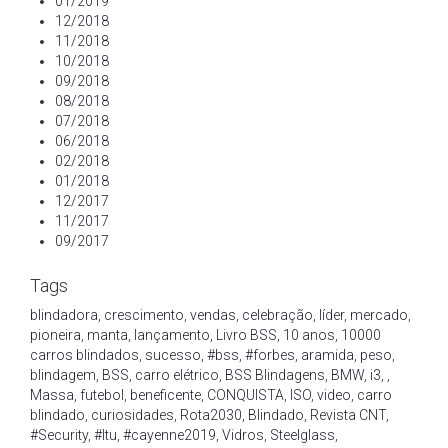
01/2019
12/2018
11/2018
10/2018
09/2018
08/2018
07/2018
06/2018
02/2018
01/2018
12/2017
11/2017
09/2017
Tags
blindadora
,
crescimento
,
vendas
,
celebração
,
líder
,
mercado
,
pioneira
,
manta
,
lançamento
,
Livro BSS
,
10 anos
,
10000
carros blindados
,
sucesso
,
#bss
,
#forbes
,
aramida
,
peso
,
blindagem
,
BSS
,
carro elétrico
,
BSS Blindagens
,
BMW
,
i3
,
,
Massa
,
futebol
,
beneficente
,
CONQUISTA
,
ISO
,
video
,
carro
blindado
,
curiosidades
,
Rota2030
,
Blindado
,
Revista CNT
,
#Security
,
#Itu
,
#cayenne2019
,
Vidros
,
Steelglass
,