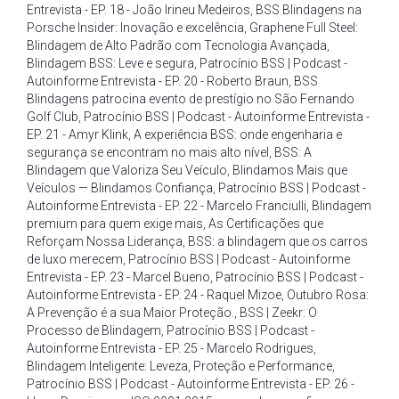
Entrevista - EP. 18 - João Irineu Medeiros
,
BSS Blindagens na
Porsche Insider: Inovação e excelência
,
Graphene Full Steel:
Blindagem de Alto Padrão com Tecnologia Avançada
,
Blindagem BSS: Leve e segura
,
Patrocínio BSS | Podcast -
Autoinforme Entrevista - EP. 20 - Roberto Braun
,
BSS
Blindagens patrocina evento de prestígio no São Fernando
Golf Club
,
Patrocínio BSS | Podcast - Autoinforme Entrevista -
EP. 21 - Amyr Klink
,
A experiência BSS: onde engenharia e
segurança se encontram no mais alto nível
,
BSS: A
Blindagem que Valoriza Seu Veículo
,
Blindamos Mais que
Veículos — Blindamos Confiança
,
Patrocínio BSS | Podcast -
Autoinforme Entrevista - EP. 22 - Marcelo Franciulli
,
Blindagem
premium para quem exige mais
,
As Certificações que
Reforçam Nossa Liderança
,
BSS: a blindagem que os carros
de luxo merecem
,
Patrocínio BSS | Podcast - Autoinforme
Entrevista - EP. 23 - Marcel Bueno
,
Patrocínio BSS | Podcast -
Autoinforme Entrevista - EP. 24 - Raquel Mizoe
,
Outubro Rosa:
A Prevenção é a sua Maior Proteção.
,
BSS | Zeekr: O
Processo de Blindagem
,
Patrocínio BSS | Podcast -
Autoinforme Entrevista - EP. 25 - Marcelo Rodrigues
,
Blindagem Inteligente: Leveza
,
Proteção e Performance
,
Patrocínio BSS | Podcast - Autoinforme Entrevista - EP. 26 -