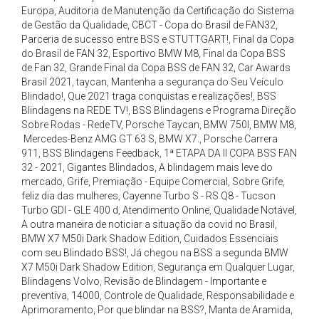
Europa
,
Auditoria de Manutenção da Certificação do Sistema
de Gestão da Qualidade
,
CBCT - Copa do Brasil de FAN32
,
Parceria de sucesso entre BSS e STUTTGART!
,
Final da Copa
do Brasil de FAN 32
,
Esportivo BMW M8
,
Final da Copa BSS
de Fan 32
,
Grande Final da Copa BSS de FAN 32
,
Car Awards
Brasil 2021
,
taycan
,
Mantenha a segurança do Seu Veículo
Blindado!
,
Que 2021 traga conquistas e realizações!
,
BSS
Blindagens na REDE TV!
,
BSS Blindagens e Programa Direção
Sobre Rodas - RedeTV
,
Porsche Taycan
,
BMW 750I
,
BMW M8
,
Mercedes-Benz AMG GT 63 S
,
BMW X7.
,
Porsche Carrera
911
,
BSS Blindagens Feedback
,
1ª ETAPA DA II COPA BSS FAN
32 - 2021
,
Gigantes Blindados
,
A blindagem mais leve do
mercado
,
Grife
,
Premiação - Equipe Comercial
,
Sobre Grife
,
feliz dia das mulheres
,
Cayenne Turbo S - RS Q8 - Tucson
Turbo GDI - GLE 400 d
,
Atendimento Online
,
Qualidade Notável
,
A outra maneira de noticiar a situação da covid no Brasil
,
BMW X7 M50i Dark Shadow Edition
,
Cuidados Essenciais
com seu Blindado BSS!
,
Já chegou na BSS a segunda BMW
X7 M50i Dark Shadow Edition
,
Segurança em Qualquer Lugar
,
Blindagens Volvo
,
Revisão de Blindagem - Importante e
preventiva
,
14000
,
Controle de Qualidade
,
Responsabilidade e
Aprimoramento
,
Por que blindar na BSS?
,
Manta de Aramida
,