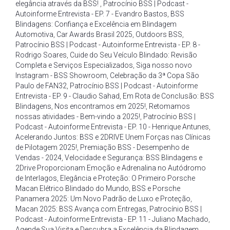
elegância através da BSS!
,
Patrocínio BSS | Podcast -
Autoinforme Entrevista - EP. 7 - Evandro Bastos
,
BSS
Blindagens: Confiança e Excelência em Blindagem
Automotiva
,
Car Awards Brasil 2025
,
Outdoors BSS
,
Patrocínio BSS | Podcast - Autoinforme Entrevista - EP. 8 -
Rodrigo Soares
,
Cuide do Seu Veículo Blindado: Revisão
Completa e Serviços Especializados
,
Siga nosso novo
Instagram - BSS Showroom
,
Celebração da 3ª Copa São
Paulo de FAN32
,
Patrocínio BSS | Podcast - Autoinforme
Entrevista - EP. 9 - Claudio Sahad
,
Em Rota de Conclusão: BSS
Blindagens
,
Nos encontramos em 2025!
,
Retomamos
nossas atividades - Bem-vindo a 2025!
,
Patrocínio BSS |
Podcast - Autoinforme Entrevista - EP. 10 - Henrique Antunes
,
Acelerando Juntos: BSS e 2DRIVE Unem Forças nas Clínicas
de Pilotagem 2025!
,
Premiação BSS - Desempenho de
Vendas - 2024
,
Velocidade e Segurança: BSS Blindagens e
2Drive Proporcionam Emoção e Adrenalina no Autódromo
de Interlagos
,
Elegância e Proteção: O Primeiro Porsche
Macan Elétrico Blindado do Mundo
,
BSS e Porsche
Panamera 2025: Um Novo Padrão de Luxo e Proteção
,
Macan 2025: BSS Avança com Entregas
,
Patrocínio BSS |
Podcast - Autoinforme Entrevista - EP. 11 - Juliano Machado
,
Agende Sua Visita e Descubra a Excelência da Blindagem