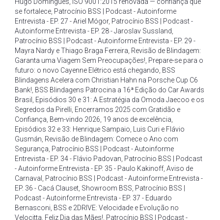
Hugo Domingues
,
ISO 9001:2015 renovada — confiança que
se fortalece
,
Patrocínio BSS | Podcast - Autoinforme
Entrevista - EP. 27 - Ariel Mógor
,
Patrocínio BSS | Podcast -
Autoinforme Entrevista - EP. 28 - Jaroslav Sussland
,
Patrocínio BSS | Podcast - Autoinforme Entrevista - EP. 29 -
Mayra Nardy e Thiago Braga Ferreira
,
Revisão de Blindagem:
Garanta uma Viagem Sem Preocupações!
,
Prepare-se para o
futuro: o novo Cayenne Elétrico está chegando
,
BSS
Blindagens Acelera com Christian Hahn na Porsche Cup C6
Bank!
,
BSS Blindagens Patrocina a 16ª Edição do Car Awards
Brasil
,
Episódios 30 e 31: A Estratégia da Omoda Jaecoo e os
Segredos da Pirelli
,
Encerramos 2025 com Gratidão e
Confiança
,
Bem-vindo 2026
,
19 anos de excelência
,
Episódios 32 e 33: Henrique Sampaio
,
Luis Curi e Flávio
Gusmán
,
Revisão de Blindagem: Comece o Ano com
Segurança
,
Patrocínio BSS | Podcast - Autoinforme
Entrevista - EP. 34 - Flávio Padovan
,
Patrocínio BSS | Podcast
- Autoinforme Entrevista - EP. 35 - Paulo Kakinoff
,
Aviso de
Carnaval
,
Patrocínio BSS | Podcast - Autoinforme Entrevista -
EP. 36 - Cacá Clauset
,
Showroom BSS
,
Patrocínio BSS |
Podcast - Autoinforme Entrevista - EP. 37 - Eduardo
Bernasconi
,
BSS e 2DRIVE: Velocidade e Evolução no
Velocitta
,
Feliz Dia das Mães!
,
Patrocínio BSS | Podcast -