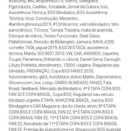
#Security
,
#Itu
,
#cayenne2019
,
Vidros
,
Steelglass
,
Pgproducts
,
Cadillac
,
Escalade
,
Jornal da Cultura
,
bss
,
Assistência Técnica
,
BSS Blindados
,
BSS Assistência
Técnica
,
Urus
,
Construção
,
Mezanino
,
#lamborghiniurus2019
,
#12milcarros
,
vidrosblindados
,
teto
panorâmico
,
T-Cross
,
Tampa Traseira
,
mata de aramida
,
Estoque de vidros
,
Testes Funcionais
,
Steel Glass
,
Plataformas
,
Revisão de Blidangem
,
zamora
,
RAV4
,
A200
,
corvette
,
760li
,
jaguar2019
,
BSS DESTACA
,
assistencia
técnica
,
Manta
,
ISO 9001:2015
,
VW
,
CAR
,
AWARDS
,
Cayenne
,
Coupé
,
Panamera
,
Driblando o câncer
,
Daniel Serra
,
Carsughi
L'Auto Preferita
,
atendimento
,
13000
,
viagens
,
Regularize seu
blindado
,
PREMIAÇÃO
,
Copa BSS FAN32 2020
,
funcionamento
,
gt63
,
AutoMotor
,
Aston Martin
,
Depoimentos
,
Showrooom
,
live
,
cctsp
,
CARRO BLINDADO
,
FAN32
,
Fala
Brasil
,
feedback
,
Mercado de Blindados
,
4ª ETAPA COPA BSS
FAN 32 E COPA BRASIL
,
Copa BSS
,
Regularize seu veículo
blindado urgente
,
ETAPA
,
WARZONE BRAZIL
,
vacina
,
BSS
Blindagens e CAR Magazine
,
dia do cliente
,
etron
,
8ª ETAPA
COPA BSS E COPA BRASIL FAN 32
,
9ª ETAPA COPA BSS E
COPA BRASIL FAN 32
,
10ª ETAPA COPA BSS E COPA BRASIL
FAN 32
,
Resultado da 11ª ETAPA COPA BSS E COPA BRASIL
FAN 32
,
Premiação Autoinforme no Showroom BSS Avenida