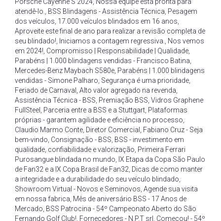
Porsche Cayenne S 2024
,
Nossa equipe está pronta para
atendê-lo.
,
BSS Blindagens - Assistência Técnica
,
Pesagem
dos veículos
,
17.000 veículos blindados em 16 anos
,
Aproveite este final de ano para realizar a revisão completa de
seu blindado!
,
Iniciamos a contagem regressiva.
,
Nos vemos
em 2024!
,
Compromisso | Responsabilidade | Qualidade
,
Parabéns | 1.000 blindagens vendidas - Francisco Batina
,
Mercedes-Benz Maybach S580e
,
Parabéns | 1.000 blindagens
vendidas - Simone Palharo
,
Segurança é uma prioridade
,
Feriado de Carnaval
,
Alto valor agregado na revenda
,
Assistência Técnica - BSS
,
Premiação BSS
,
Vidros Graphene
FullSteel
,
Parceria entre a BSS e a Stuttgart
,
Plataformas
próprias - garantem agilidade e eficiência no processo
,
Claudio Marmo Conte
,
Diretor Comercial
,
Fabiano Cruz - Seja
bem-vindo
,
Consignação - BSS
,
BSS - investimento em
qualidade
,
confiabilidade e valorização
,
Primeira Ferrari
Purosangue blindada no mundo
,
IX Etapa da Copa São Paulo
de Fan32 e a IX Copa Brasil de Fan32
,
Dicas de como manter
a integridade e a durabilidade do seu veículo blindado
,
Showroom Virtual - Novos e Seminovos
,
Agende sua visita
em nossa fabrica
,
Mês de aniversário BSS - 17 Anos de
Mercado
,
BSS Patrocina - 54º Campeonato Aberto do São
Fernando Golf Club!
,
Fornecedores - N.P.T srl
,
Começou! - 54º