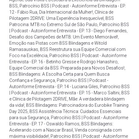
BSS
,
Patrocínio BSS | Podcast - Autoinforme Entrevista - EP.
12 - Fábio Rua
,
Dia Internacional da Mulher!
,
Clínica de
Pilotagem 2DRIVE: Uma Experiência Inesquecível
,
BSS
Patrocina: MTB no Extremo Sul de São Paulo
,
Patrocínio BSS
| Podcast - Autoinforme Entrevista - EP. 13 - Diego Fernandes
,
Desafio dos Campeões de MTB: Um Evento Memorável!
,
Emoção nas Pistas com BSS Blindagens e Witold
Ramasauskas
,
BSS Reestrutura sua Equipe Comercial com
Foco na Excelência
,
Patrocínio BSS | Podcast - Autoinforme
Entrevista - EP. 16 - Betinho Gresse e Rodrigo Hanashiro
,
Equipe Comercial da BSS: Preparada para Novos Desafios!
,
BSS Blindagens: A Escolha Certa para Quem Busca
Confiança e Segurança
,
Patrocínio BSS | Podcast -
Autoinforme Entrevista - EP. 14 - Luciana Giles
,
Patrocínio BSS
| Podcast - Autoinforme Entrevista - EP. 15 - Marco Saltini
,
BSS
e Clínica de Pilotagem 2DRIVE
,
Mãe: A verdadeira blindagem
da vida!
,
BSS Blindagens: Patrocinadora do Eurobike Training
Day 2025
,
BSS Assistência Técnica: Cuidados Essenciais
para sua Segurança
,
Patrocínio BSS | Podcast - Autoinforme
Entrevista - EP. 17 - Oswaldo Ramos
,
BSS Blindagens:
Acelerando com a Nascar Brasil
,
Venda consignada com
máxima visibilidade!
,
Patrocínio BSS | Podcast - Autoinforme