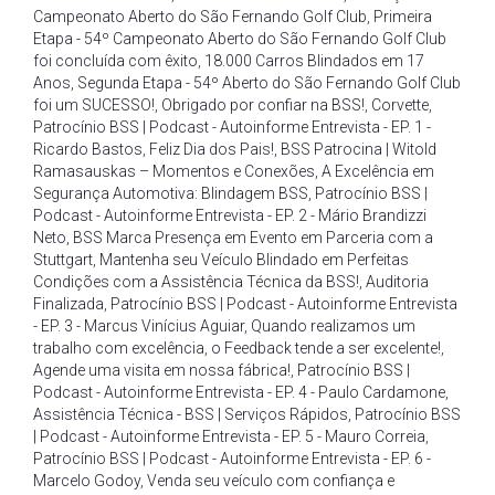
Campeonato Aberto do São Fernando Golf Club
,
Primeira
Etapa - 54º Campeonato Aberto do São Fernando Golf Club
foi concluída com êxito
,
18.000 Carros Blindados em 17
Anos
,
Segunda Etapa - 54º Aberto do São Fernando Golf Club
foi um SUCESSO!
,
Obrigado por confiar na BSS!
,
Corvette
,
Patrocínio BSS | Podcast - Autoinforme Entrevista - EP. 1 -
Ricardo Bastos
,
Feliz Dia dos Pais!
,
BSS Patrocina | Witold
Ramasauskas – Momentos e Conexões
,
A Excelência em
Segurança Automotiva: Blindagem BSS
,
Patrocínio BSS |
Podcast - Autoinforme Entrevista - EP. 2 - Mário Brandizzi
Neto
,
BSS Marca Presença em Evento em Parceria com a
Stuttgart
,
Mantenha seu Veículo Blindado em Perfeitas
Condições com a Assistência Técnica da BSS!
,
Auditoria
Finalizada
,
Patrocínio BSS | Podcast - Autoinforme Entrevista
- EP. 3 - Marcus Vinícius Aguiar
,
Quando realizamos um
trabalho com excelência
,
o Feedback tende a ser excelente!
,
Agende uma visita em nossa fábrica!
,
Patrocínio BSS |
Podcast - Autoinforme Entrevista - EP. 4 - Paulo Cardamone
,
Assistência Técnica - BSS | Serviços Rápidos
,
Patrocínio BSS
| Podcast - Autoinforme Entrevista - EP. 5 - Mauro Correia
,
Patrocínio BSS | Podcast - Autoinforme Entrevista - EP. 6 -
Marcelo Godoy
,
Venda seu veículo com confiança e