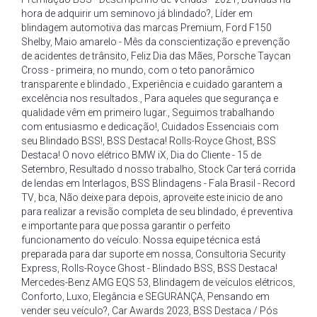
hora de adquirir um seminovo já blindado?
,
Líder em
blindagem automotiva das marcas Premium
,
Ford F150
Shelby
,
Maio amarelo - Mês da conscientização e prevenção
de acidentes de trânsito
,
Feliz Dia das Mães
,
Porsche Taycan
Cross - primeira
,
no mundo
,
com o teto panorâmico
transparente e blindado.
,
Experiência e cuidado garantem a
excelência nos resultados.
,
Para aqueles que segurança e
qualidade vêm em primeiro lugar.
,
Seguimos trabalhando
com entusiasmo e dedicação!
,
Cuidados Essenciais com
seu Blindado BSS!
,
BSS Destaca! Rolls-Royce Ghost
,
BSS
Destaca! O novo elétrico BMW iX
,
Dia do Cliente - 15 de
Setembro
,
Resultado d nosso trabalho
,
Stock Car terá corrida
de lendas em Interlagos
,
BSS Blindagens - Fala Brasil - Record
TV
,
bca
,
Não deixe para depois
,
aproveite este inicio de ano
para realizar a revisão completa de seu blindado
,
é preventiva
e importante para que possa garantir o perfeito
funcionamento do veículo. Nossa equipe técnica está
preparada para dar suporte em nossa
,
Consultoria Security
Express
,
Rolls-Royce Ghost - Blindado BSS
,
BSS Destaca!
Mercedes-Benz AMG EQS 53
,
Blindagem de veículos elétricos
,
Conforto
,
Luxo
,
Elegância e SEGURANÇA
,
Pensando em
vender seu veículo?
,
Car Awards 2023
,
BSS Destaca / Pós