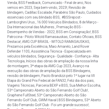
Venda
,
BSS Feedback
,
Comunicado - Final de ano
,
Nos
vemos em 2023
,
Seja bem-vindo
,
2023!
,
Revisão de
blindagem
,
Cadillac Escalade
,
Parabéns São Paulo
,
Cuidados
essenciais com seu blindado BSS
,
#BSSrepost -
Lamborghini Urus.
,
16.000 Veículos Blindados
,
8 de Março -
Dia Internacional das Mulheres.
,
Premiação BSS -
Desempenho de Vendas - 2022
,
BSS em Consignação!
,
BSS
Patrocina - Piloto Witold Ramasauskas
,
Contato Oficiais
,
BSS
Destaca!
,
AMG CUP BRASIL - WITOLD RAMASAUSKAS
,
Prezamos pela Excelência
,
Maio Amarelo
,
Land Rover
Defender 110S
,
Assistência Técnica - Especializada em
veículos blindados
,
Segurança - Qualidade - Confiança - Alta
Tecnologia
,
Inícios das obras de ampliação da nossa linha
de montagem
,
3ª etapa da AMG Cup 2023
,
Avanço na
execução das obras de ampliação da BSS Blindagens
,
revisão de blindagem
,
Paolo Brandizzi pelo 1º lugar na VII
Etapa do Grand Prix Fedecat de FAN32
,
Feliz dia dos pais
,
Viagens Técnicas
,
Parceria BEXP e BSS
,
Sua Melhor Escolha
,
53º Campeonato Aberto do São Fernando Golf Club!
,
Graphene FullSteel
,
53º Campeonato Aberto do São
Fernando Golf Club
,
GWM Haval | BSS Blindagens
,
53º Aberto
do São Fernando Golf Club - Foi um grande sucesso!
,