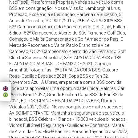
NeoFlex®
,
Plataformas Próprias
,
Venda seu veículo com a
BSS em consignação!
,
Nossa Missão
,
Lamborghini Urus
,
Proteção
,
Excelência e Dedicação
,
Parceria de Sucesso
,
5
Anos de Garantia
,
ISO 9001/2015.
,
7ª ETAPA DA COPA BSS
,
52º Campeonato Aberto do São Fernando Golf Club!
,
Faltam
6 dias - 52º Campeonato Aberto do São Fernando Golf Club
,
Começou o Maior Campeonato de Golf Amador do País
,
O
Mercado Reconhece o Valor
,
Paolo Brandizzi é Vice
Campeão
,
O 52º Campeonato Aberto do São Fernando Golf
Club foi Sucesso Absoluto!
,
8ª ETAPA DA COPA BSS e 13ª
ETAPA DA COPA BRASIL DE FAN32 DE 2021
,
Começa
Amanhã!
,
Fotografias - 8ª ETAPA DA COPA BSS
,
Outubro
Rosa
,
Cadillac Escalade 2021
,
Copa BSS de Fan 32
,
Novembro Azul
,
A Ulbrex
,
em parceria com a BSS convida
você para aproveitar uma oportunidade única.
,
Valores
,
Car
Wards Brasil 2022
,
Grande Final da Copa BSS de Fan 32 de
2021
,
FOTOS: GRANDE FINAL DA 2ª COPA BSS
,
Últimos
Veículos 2021
,
2022 - Novas conquistas e muito sucesso!
,
AVISO IMPORTANTE
,
Mantenha a segurança do seu veículo
blindado!
,
BSS Celebra - 15 anos - 15.000 veículos blindados
,
Vidros Full Steel | Segurança - Qualidade - Confiança
,
Manta
de Aramida - NeoFlex® Panther
,
Porsche Taycan Cross 2022
,
Premiação BSS - Desempenho de Vendas - 2021
,
Dúvidas na