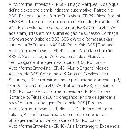
Autoinforme Entrevista - EP. 38 - Thiago Marques
,
O selo que
define a excelência em blindagem automotiva.
,
Patrocínio
BSS | Podcast - Autoinforme Entrevista - EP. 39 - Diego Borghi
,
A BSS Blindagens deseja um excelente feriado.
,
Episódios 40
e 41: Boris Feldman e Felipe Daemon
,
BSS e Clínica 2DRIVE
aceleram juntas em mais uma edição de sucesso
,
Conheça
o Showroom Digital da BSS
,
BSS e Witold Ramasauskas
Juntos na 3ª Etapa da NASCAR
,
Patrocínio BSS | Podcast -
Autoinforme Entrevista - EP. 42 - Leone Andreta
,
O Padrão
BSS: A Nova Geração Volkswagen Unida à Mais Alta
Tecnologia de Blindagem
,
Patrocínio BSS | Podcast -
Autoinforme Entrevista - EP. 43 - Murilo Briganti
,
Mês de
Aniversário BSS: Celebrando 19 Anos de Excelência em
Segurança
,
O seu próximo passo profissional começa aqui!
,
Por Dentro da Clínica 2DRIVE - Patrocínio BSS
,
Patrocínio
BSS | Podcast - Autoinforme Entrevista - EP. 44 - Homero
Gottardello
,
Férias de Julho chegando: é hora de agendar a
revisão da sua blindagem
,
Patrocínio BSS | Podcast -
Autoinforme Entrevista - EP. 45 - Luiz Guidorzi e Leonardo
Lukacs
,
A escolha exata para quem exige o melhor em
blindagem automotiva
,
Patrocínio BSS | Podcast -
Autoinforme Entrevista - EP. 46 - Ariel Montenegro
,
Excelência