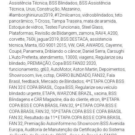
Assistência Técnica
,
BSS Blindados
,
BSS Assistência
Técnica
,
Urus
,
Construção
,
Mezanino
,
#lamborghiniurus2019
,
#12milcarros
,
vidrosblindados
,
teto
panorâmico
,
T-Cross
,
Tampa Traseira
,
mata de aramida
,
Estoque de vidros
,
Testes Funcionais
,
Steel Glass
,
Plataformas
,
Revisão de Blidangem
,
zamora
,
RAV4
,
A200
,
corvette
,
760li
,
jaguar2019
,
BSS DESTACA
,
assistencia
técnica
,
Manta
,
ISO 9001:2015
,
VW
,
CAR
,
AWARDS
,
Cayenne
,
Coupé
,
Panamera
,
Driblando o câncer
,
Daniel Serra
,
Carsughi
L'Auto Preferita
,
atendimento
,
13000
,
viagens
,
Regularize seu
blindado
,
PREMIAÇÃO
,
Copa BSS FAN32 2020
,
funcionamento
,
gt63
,
AutoMotor
,
Aston Martin
,
Depoimentos
,
Showrooom
,
live
,
cctsp
,
CARRO BLINDADO
,
FAN32
,
Fala
Brasil
,
feedback
,
Mercado de Blindados
,
4ª ETAPA COPA BSS
FAN 32 E COPA BRASIL
,
Copa BSS
,
Regularize seu veículo
blindado urgente
,
ETAPA
,
WARZONE BRAZIL
,
vacina
,
BSS
Blindagens e CAR Magazine
,
dia do cliente
,
etron
,
8ª ETAPA
COPA BSS E COPA BRASIL FAN 32
,
9ª ETAPA COPA BSS E
COPA BRASIL FAN 32
,
10ª ETAPA COPA BSS E COPA BRASIL
FAN 32
,
Resultado da 11ª ETAPA COPA BSS E COPA BRASIL
FAN 32
,
Premiação Autoinforme no Showroom BSS Avenida
Europa
,
Auditoria de Manutenção da Certificação do Sistema