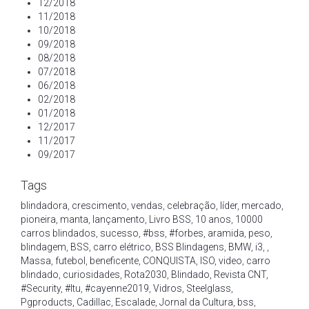
12/2018
11/2018
10/2018
09/2018
08/2018
07/2018
06/2018
02/2018
01/2018
12/2017
11/2017
09/2017
Tags
blindadora
,
crescimento
,
vendas
,
celebração
,
líder
,
mercado
,
pioneira
,
manta
,
lançamento
,
Livro BSS
,
10 anos
,
10000
carros blindados
,
sucesso
,
#bss
,
#forbes
,
aramida
,
peso
,
blindagem
,
BSS
,
carro elétrico
,
BSS Blindagens
,
BMW
,
i3
,
,
Massa
,
futebol
,
beneficente
,
CONQUISTA
,
ISO
,
video
,
carro
blindado
,
curiosidades
,
Rota2030
,
Blindado
,
Revista CNT
,
#Security
,
#Itu
,
#cayenne2019
,
Vidros
,
Steelglass
,
Pgproducts
,
Cadillac
,
Escalade
,
Jornal da Cultura
,
bss
,