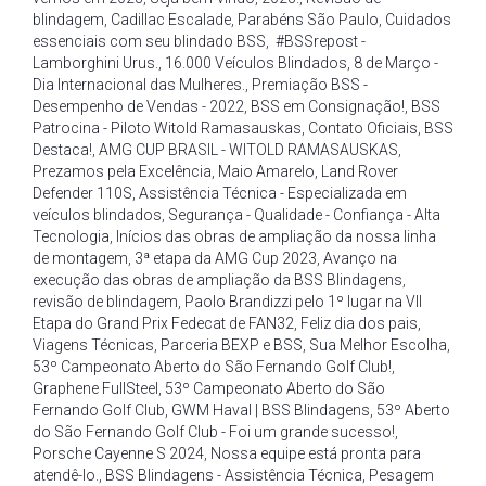
blindagem
,
Cadillac Escalade
,
Parabéns São Paulo
,
Cuidados
essenciais com seu blindado BSS
,
#BSSrepost -
Lamborghini Urus.
,
16.000 Veículos Blindados
,
8 de Março -
Dia Internacional das Mulheres.
,
Premiação BSS -
Desempenho de Vendas - 2022
,
BSS em Consignação!
,
BSS
Patrocina - Piloto Witold Ramasauskas
,
Contato Oficiais
,
BSS
Destaca!
,
AMG CUP BRASIL - WITOLD RAMASAUSKAS
,
Prezamos pela Excelência
,
Maio Amarelo
,
Land Rover
Defender 110S
,
Assistência Técnica - Especializada em
veículos blindados
,
Segurança - Qualidade - Confiança - Alta
Tecnologia
,
Inícios das obras de ampliação da nossa linha
de montagem
,
3ª etapa da AMG Cup 2023
,
Avanço na
execução das obras de ampliação da BSS Blindagens
,
revisão de blindagem
,
Paolo Brandizzi pelo 1º lugar na VII
Etapa do Grand Prix Fedecat de FAN32
,
Feliz dia dos pais
,
Viagens Técnicas
,
Parceria BEXP e BSS
,
Sua Melhor Escolha
,
53º Campeonato Aberto do São Fernando Golf Club!
,
Graphene FullSteel
,
53º Campeonato Aberto do São
Fernando Golf Club
,
GWM Haval | BSS Blindagens
,
53º Aberto
do São Fernando Golf Club - Foi um grande sucesso!
,
Porsche Cayenne S 2024
,
Nossa equipe está pronta para
atendê-lo.
,
BSS Blindagens - Assistência Técnica
,
Pesagem