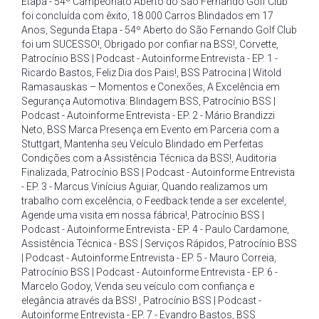
Etapa - 54º Campeonato Aberto do São Fernando Golf Club
foi concluída com êxito
,
18.000 Carros Blindados em 17
Anos
,
Segunda Etapa - 54º Aberto do São Fernando Golf Club
foi um SUCESSO!
,
Obrigado por confiar na BSS!
,
Corvette
,
Patrocínio BSS | Podcast - Autoinforme Entrevista - EP. 1 -
Ricardo Bastos
,
Feliz Dia dos Pais!
,
BSS Patrocina | Witold
Ramasauskas – Momentos e Conexões
,
A Excelência em
Segurança Automotiva: Blindagem BSS
,
Patrocínio BSS |
Podcast - Autoinforme Entrevista - EP. 2 - Mário Brandizzi
Neto
,
BSS Marca Presença em Evento em Parceria com a
Stuttgart
,
Mantenha seu Veículo Blindado em Perfeitas
Condições com a Assistência Técnica da BSS!
,
Auditoria
Finalizada
,
Patrocínio BSS | Podcast - Autoinforme Entrevista
- EP. 3 - Marcus Vinícius Aguiar
,
Quando realizamos um
trabalho com excelência
,
o Feedback tende a ser excelente!
,
Agende uma visita em nossa fábrica!
,
Patrocínio BSS |
Podcast - Autoinforme Entrevista - EP. 4 - Paulo Cardamone
,
Assistência Técnica - BSS | Serviços Rápidos
,
Patrocínio BSS
| Podcast - Autoinforme Entrevista - EP. 5 - Mauro Correia
,
Patrocínio BSS | Podcast - Autoinforme Entrevista - EP. 6 -
Marcelo Godoy
,
Venda seu veículo com confiança e
elegância através da BSS!
,
Patrocínio BSS | Podcast -
Autoinforme Entrevista - EP. 7 - Evandro Bastos
,
BSS