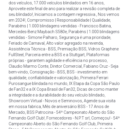
dos veículos
,
17.000 veículos blindados em 16 anos
,
Aproveite este final de ano para realizar a revisão completa de
seu blindado!
,
Iniciamos a contagem regressiva.
,
Nos vemos
em 2024!
,
Compromisso | Responsabilidade | Qualidade
,
Parabéns | 1.000 blindagens vendidas - Francisco Batina
,
Mercedes-Benz Maybach S580e
,
Parabéns | 1.000 blindagens
vendidas - Simone Palharo
,
Segurança é uma prioridade
,
Feriado de Carnaval
,
Alto valor agregado na revenda
,
Assistência Técnica - BSS
,
Premiação BSS
,
Vidros Graphene
FullSteel
,
Parceria entre a BSS e a Stuttgart
,
Plataformas
próprias - garantem agilidade e eficiência no processo
,
Claudio Marmo Conte
,
Diretor Comercial
,
Fabiano Cruz - Seja
bem-vindo
,
Consignação - BSS
,
BSS - investimento em
qualidade
,
confiabilidade e valorização
,
Primeira Ferrari
Purosangue blindada no mundo
,
IX Etapa da Copa São Paulo
de Fan32 e a IX Copa Brasil de Fan32
,
Dicas de como manter
a integridade e a durabilidade do seu veículo blindado
,
Showroom Virtual - Novos e Seminovos
,
Agende sua visita
em nossa fabrica
,
Mês de aniversário BSS - 17 Anos de
Mercado
,
BSS Patrocina - 54º Campeonato Aberto do São
Fernando Golf Club!
,
Fornecedores - N.P.T srl
,
Começou! - 54º
Campeonato Aberto do São Fernando Golf Club
,
Primeira