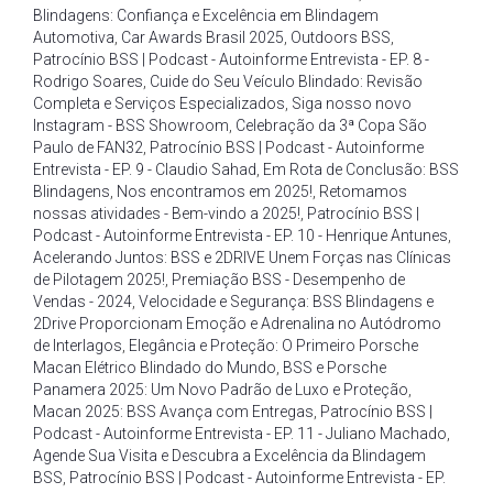
Blindagens: Confiança e Excelência em Blindagem
Automotiva
,
Car Awards Brasil 2025
,
Outdoors BSS
,
Patrocínio BSS | Podcast - Autoinforme Entrevista - EP. 8 -
Rodrigo Soares
,
Cuide do Seu Veículo Blindado: Revisão
Completa e Serviços Especializados
,
Siga nosso novo
Instagram - BSS Showroom
,
Celebração da 3ª Copa São
Paulo de FAN32
,
Patrocínio BSS | Podcast - Autoinforme
Entrevista - EP. 9 - Claudio Sahad
,
Em Rota de Conclusão: BSS
Blindagens
,
Nos encontramos em 2025!
,
Retomamos
nossas atividades - Bem-vindo a 2025!
,
Patrocínio BSS |
Podcast - Autoinforme Entrevista - EP. 10 - Henrique Antunes
,
Acelerando Juntos: BSS e 2DRIVE Unem Forças nas Clínicas
de Pilotagem 2025!
,
Premiação BSS - Desempenho de
Vendas - 2024
,
Velocidade e Segurança: BSS Blindagens e
2Drive Proporcionam Emoção e Adrenalina no Autódromo
de Interlagos
,
Elegância e Proteção: O Primeiro Porsche
Macan Elétrico Blindado do Mundo
,
BSS e Porsche
Panamera 2025: Um Novo Padrão de Luxo e Proteção
,
Macan 2025: BSS Avança com Entregas
,
Patrocínio BSS |
Podcast - Autoinforme Entrevista - EP. 11 - Juliano Machado
,
Agende Sua Visita e Descubra a Excelência da Blindagem
BSS
,
Patrocínio BSS | Podcast - Autoinforme Entrevista - EP.