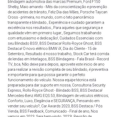
blindagem automotiva das marcas Premium
,
Ford F150
Shelby
,
Maio amarelo - Mês da conscientização e prevenção
de acidentes de trânsito
,
Feliz Dia das Mães
,
Porsche Taycan
Cross - primeira
,
no mundo
,
com o teto panorâmico
transparente e blindado.
,
Experiência e cuidado garantem a
excelência nos resultados.
,
Para aqueles que segurança e
qualidade vêm em primeiro lugar.
,
Seguimos trabalhando
com entusiasmo e dedicação!
,
Cuidados Essenciais com
seu Blindado BSS!
,
BSS Destaca! Rolls-Royce Ghost
,
BSS
Destaca! O novo elétrico BMW iX
,
Dia do Cliente - 15 de
Setembro
,
Resultado d nosso trabalho
,
Stock Car terá corrida
de lendas em Interlagos
,
BSS Blindagens - Fala Brasil - Record
TV
,
bca
,
Não deixe para depois
,
aproveite este inicio de ano
para realizar a revisão completa de seu blindado
,
é preventiva
e importante para que possa garantir o perfeito
funcionamento do veículo. Nossa equipe técnica está
preparada para dar suporte em nossa
,
Consultoria Security
Express
,
Rolls-Royce Ghost - Blindado BSS
,
BSS Destaca!
Mercedes-Benz AMG EQS 53
,
Blindagem de veículos elétricos
,
Conforto
,
Luxo
,
Elegância e SEGURANÇA
,
Pensando em
vender seu veículo?
,
Car Awards 2023
,
BSS Destaca / Pós
Venda
,
BSS Feedback
,
Comunicado - Final de ano
,
Nos
vemos em 2023
,
Seja bem-vindo
,
2023!
,
Revisão de