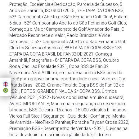
Proteção
,
Excelência e Dedicação
,
Parceria de Sucesso
,
5
Anos de Garantia
,
ISO 9001/2015.
,
7ª ETAPA DA COPA BSS
,
52º Campeonato Aberto do São Fernando Golf Club!
,
Faltam
6 dias - 52º Campeonato Aberto do São Fernando Golf Club
,
Começou o Maior Campeonato de Golf Amador do País
,
O
Mercado Reconhece o Valor
,
Paolo Brandizzi é Vice
Campeão
,
O 52º Campeonato Aberto do São Fernando Golf
Club foi Sucesso Absoluto!
,
8ª ETAPA DA COPA BSS e 13ª
ETAPA DA COPA BRASIL DE FAN32 DE 2021
,
Começa
Amanhã!
,
Fotografias - 8ª ETAPA DA COPA BSS
,
Outubro
Rosa
,
Cadillac Escalade 2021
,
Copa BSS de Fan 32
,
Novembro Azul
,
A Ulbrex
,
em parceria com a BSS convida
você para aproveitar uma oportunidade única.
,
Valores
,
Car
Wards Brasil 2022
,
Grande Final da Copa BSS de Fan 32 de
2021
,
FOTOS: GRANDE FINAL DA 2ª COPA BSS
,
Últimos
Veículos 2021
,
2022 - Novas conquistas e muito sucesso!
,
AVISO IMPORTANTE
,
Mantenha a segurança do seu veículo
blindado!
,
BSS Celebra - 15 anos - 15.000 veículos blindados
,
Vidros Full Steel | Segurança - Qualidade - Confiança
,
Manta
de Aramida - NeoFlex® Panther
,
Porsche Taycan Cross 2022
,
Premiação BSS - Desempenho de Vendas - 2021
,
Dúvidas na
hora de adquirir um seminovo já blindado?
,
Líder em