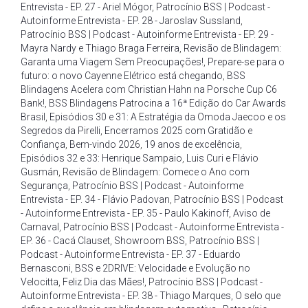
Entrevista - EP. 27 - Ariel Mógor
,
Patrocínio BSS | Podcast -
Autoinforme Entrevista - EP. 28 - Jaroslav Sussland
,
Patrocínio BSS | Podcast - Autoinforme Entrevista - EP. 29 -
Mayra Nardy e Thiago Braga Ferreira
,
Revisão de Blindagem:
Garanta uma Viagem Sem Preocupações!
,
Prepare-se para o
futuro: o novo Cayenne Elétrico está chegando
,
BSS
Blindagens Acelera com Christian Hahn na Porsche Cup C6
Bank!
,
BSS Blindagens Patrocina a 16ª Edição do Car Awards
Brasil
,
Episódios 30 e 31: A Estratégia da Omoda Jaecoo e os
Segredos da Pirelli
,
Encerramos 2025 com Gratidão e
Confiança
,
Bem-vindo 2026
,
19 anos de excelência
,
Episódios 32 e 33: Henrique Sampaio
,
Luis Curi e Flávio
Gusmán
,
Revisão de Blindagem: Comece o Ano com
Segurança
,
Patrocínio BSS | Podcast - Autoinforme
Entrevista - EP. 34 - Flávio Padovan
,
Patrocínio BSS | Podcast
- Autoinforme Entrevista - EP. 35 - Paulo Kakinoff
,
Aviso de
Carnaval
,
Patrocínio BSS | Podcast - Autoinforme Entrevista -
EP. 36 - Cacá Clauset
,
Showroom BSS
,
Patrocínio BSS |
Podcast - Autoinforme Entrevista - EP. 37 - Eduardo
Bernasconi
,
BSS e 2DRIVE: Velocidade e Evolução no
Velocitta
,
Feliz Dia das Mães!
,
Patrocínio BSS | Podcast -
Autoinforme Entrevista - EP. 38 - Thiago Marques
,
O selo que