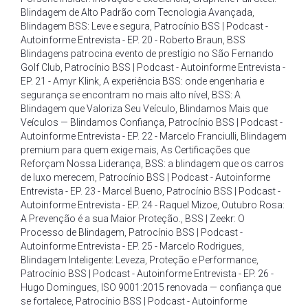
Blindagem de Alto Padrão com Tecnologia Avançada
,
Blindagem BSS: Leve e segura
,
Patrocínio BSS | Podcast -
Autoinforme Entrevista - EP. 20 - Roberto Braun
,
BSS
Blindagens patrocina evento de prestígio no São Fernando
Golf Club
,
Patrocínio BSS | Podcast - Autoinforme Entrevista -
EP. 21 - Amyr Klink
,
A experiência BSS: onde engenharia e
segurança se encontram no mais alto nível
,
BSS: A
Blindagem que Valoriza Seu Veículo
,
Blindamos Mais que
Veículos — Blindamos Confiança
,
Patrocínio BSS | Podcast -
Autoinforme Entrevista - EP. 22 - Marcelo Franciulli
,
Blindagem
premium para quem exige mais
,
As Certificações que
Reforçam Nossa Liderança
,
BSS: a blindagem que os carros
de luxo merecem
,
Patrocínio BSS | Podcast - Autoinforme
Entrevista - EP. 23 - Marcel Bueno
,
Patrocínio BSS | Podcast -
Autoinforme Entrevista - EP. 24 - Raquel Mizoe
,
Outubro Rosa:
A Prevenção é a sua Maior Proteção.
,
BSS | Zeekr: O
Processo de Blindagem
,
Patrocínio BSS | Podcast -
Autoinforme Entrevista - EP. 25 - Marcelo Rodrigues
,
Blindagem Inteligente: Leveza
,
Proteção e Performance
,
Patrocínio BSS | Podcast - Autoinforme Entrevista - EP. 26 -
Hugo Domingues
,
ISO 9001:2015 renovada — confiança que
se fortalece
,
Patrocínio BSS | Podcast - Autoinforme