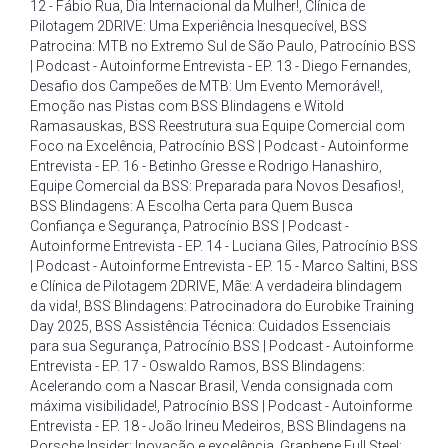
12 - Fábio Rua
,
Dia Internacional da Mulher!
,
Clínica de
Pilotagem 2DRIVE: Uma Experiência Inesquecível
,
BSS
Patrocina: MTB no Extremo Sul de São Paulo
,
Patrocínio BSS
| Podcast - Autoinforme Entrevista - EP. 13 - Diego Fernandes
,
Desafio dos Campeões de MTB: Um Evento Memorável!
,
Emoção nas Pistas com BSS Blindagens e Witold
Ramasauskas
,
BSS Reestrutura sua Equipe Comercial com
Foco na Excelência
,
Patrocínio BSS | Podcast - Autoinforme
Entrevista - EP. 16 - Betinho Gresse e Rodrigo Hanashiro
,
Equipe Comercial da BSS: Preparada para Novos Desafios!
,
BSS Blindagens: A Escolha Certa para Quem Busca
Confiança e Segurança
,
Patrocínio BSS | Podcast -
Autoinforme Entrevista - EP. 14 - Luciana Giles
,
Patrocínio BSS
| Podcast - Autoinforme Entrevista - EP. 15 - Marco Saltini
,
BSS
e Clínica de Pilotagem 2DRIVE
,
Mãe: A verdadeira blindagem
da vida!
,
BSS Blindagens: Patrocinadora do Eurobike Training
Day 2025
,
BSS Assistência Técnica: Cuidados Essenciais
para sua Segurança
,
Patrocínio BSS | Podcast - Autoinforme
Entrevista - EP. 17 - Oswaldo Ramos
,
BSS Blindagens:
Acelerando com a Nascar Brasil
,
Venda consignada com
máxima visibilidade!
,
Patrocínio BSS | Podcast - Autoinforme
Entrevista - EP. 18 - João Irineu Medeiros
,
BSS Blindagens na
Porsche Insider: Inovação e excelência
,
Graphene Full Steel: