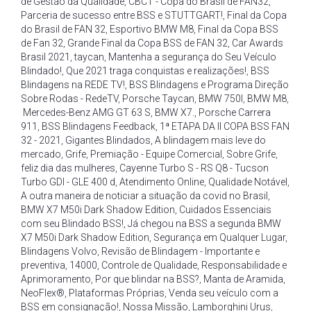
de Gestão da Qualidade
,
CBCT - Copa do Brasil de FAN32
,
Parceria de sucesso entre BSS e STUTTGART!
,
Final da Copa
do Brasil de FAN 32
,
Esportivo BMW M8
,
Final da Copa BSS
de Fan 32
,
Grande Final da Copa BSS de FAN 32
,
Car Awards
Brasil 2021
,
taycan
,
Mantenha a segurança do Seu Veículo
Blindado!
,
Que 2021 traga conquistas e realizações!
,
BSS
Blindagens na REDE TV!
,
BSS Blindagens e Programa Direção
Sobre Rodas - RedeTV
,
Porsche Taycan
,
BMW 750I
,
BMW M8
,
Mercedes-Benz AMG GT 63 S
,
BMW X7.
,
Porsche Carrera
911
,
BSS Blindagens Feedback
,
1ª ETAPA DA II COPA BSS FAN
32 - 2021
,
Gigantes Blindados
,
A blindagem mais leve do
mercado
,
Grife
,
Premiação - Equipe Comercial
,
Sobre Grife
,
feliz dia das mulheres
,
Cayenne Turbo S - RS Q8 - Tucson
Turbo GDI - GLE 400 d
,
Atendimento Online
,
Qualidade Notável
,
A outra maneira de noticiar a situação da covid no Brasil
,
BMW X7 M50i Dark Shadow Edition
,
Cuidados Essenciais
com seu Blindado BSS!
,
Já chegou na BSS a segunda BMW
X7 M50i Dark Shadow Edition
,
Segurança em Qualquer Lugar
,
Blindagens Volvo
,
Revisão de Blindagem - Importante e
preventiva
,
14000
,
Controle de Qualidade
,
Responsabilidade e
Aprimoramento
,
Por que blindar na BSS?
,
Manta de Aramida
,
NeoFlex®
,
Plataformas Próprias
,
Venda seu veículo com a
BSS em consignação!
,
Nossa Missão
,
Lamborghini Urus
,