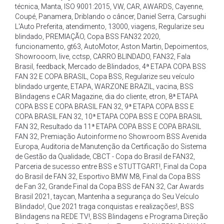
técnica
,
Manta
,
ISO 9001:2015
,
VW
,
CAR
,
AWARDS
,
Cayenne
,
Coupé
,
Panamera
,
Driblando o câncer
,
Daniel Serra
,
Carsughi
L'Auto Preferita
,
atendimento
,
13000
,
viagens
,
Regularize seu
blindado
,
PREMIAÇÃO
,
Copa BSS FAN32 2020
,
funcionamento
,
gt63
,
AutoMotor
,
Aston Martin
,
Depoimentos
,
Showrooom
,
live
,
cctsp
,
CARRO BLINDADO
,
FAN32
,
Fala
Brasil
,
feedback
,
Mercado de Blindados
,
4ª ETAPA COPA BSS
FAN 32 E COPA BRASIL
,
Copa BSS
,
Regularize seu veículo
blindado urgente
,
ETAPA
,
WARZONE BRAZIL
,
vacina
,
BSS
Blindagens e CAR Magazine
,
dia do cliente
,
etron
,
8ª ETAPA
COPA BSS E COPA BRASIL FAN 32
,
9ª ETAPA COPA BSS E
COPA BRASIL FAN 32
,
10ª ETAPA COPA BSS E COPA BRASIL
FAN 32
,
Resultado da 11ª ETAPA COPA BSS E COPA BRASIL
FAN 32
,
Premiação Autoinforme no Showroom BSS Avenida
Europa
,
Auditoria de Manutenção da Certificação do Sistema
de Gestão da Qualidade
,
CBCT - Copa do Brasil de FAN32
,
Parceria de sucesso entre BSS e STUTTGART!
,
Final da Copa
do Brasil de FAN 32
,
Esportivo BMW M8
,
Final da Copa BSS
de Fan 32
,
Grande Final da Copa BSS de FAN 32
,
Car Awards
Brasil 2021
,
taycan
,
Mantenha a segurança do Seu Veículo
Blindado!
,
Que 2021 traga conquistas e realizações!
,
BSS
Blindagens na REDE TV!
,
BSS Blindagens e Programa Direção