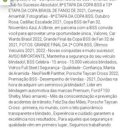
Club foi Sucesso Absoluto!
,
8ª ETAPA DA COPA BSS e 13ª
ETAPA DA COPA BRASIL DE FAN32 DE 2021
,
Começa
Amanhã!
,
Fotografias - 8ª ETAPA DA COPA BSS
,
Outubro
Rosa
,
Cadillac Escalade 2021
,
Copa BSS de Fan 32
,
Novembro Azul
,
A Ulbrex
,
em parceria com a BSS convida
você para aproveitar uma oportunidade única.
,
Valores
,
Car
Wards Brasil 2022
,
Grande Final da Copa BSS de Fan 32 de
2021
,
FOTOS: GRANDE FINAL DA 2ª COPA BSS
,
Últimos
Veículos 2021
,
2022 - Novas conquistas e muito sucesso!
,
AVISO IMPORTANTE
,
Mantenha a segurança do seu veículo
blindado!
,
BSS Celebra - 15 anos - 15.000 veículos blindados
,
Vidros Full Steel | Segurança - Qualidade - Confiança
,
Manta
de Aramida - NeoFlex® Panther
,
Porsche Taycan Cross 2022
,
Premiação BSS - Desempenho de Vendas - 2021
,
Dúvidas na
hora de adquirir um seminovo já blindado?
,
Líder em
blindagem automotiva das marcas Premium
,
Ford F150
Shelby
,
Maio amarelo - Mês da conscientização e prevenção
de acidentes de trânsito
,
Feliz Dia das Mães
,
Porsche Taycan
Cross - primeira
,
no mundo
,
com o teto panorâmico
transparente e blindado.
,
Experiência e cuidado garantem a
excelência nos resultados.
,
Para aqueles que segurança e
qualidade vêm em primeiro lugar.
,
Seguimos trabalhando