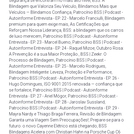
segurança se encontram no mais alto nível
,
BSS: A
Blindagem que Valoriza Seu Veículo
,
Blindamos Mais que
Veículos — Blindamos Confiança
,
Patrocínio BSS | Podcast -
Autoinforme Entrevista - EP. 22 - Marcelo Franciulli
,
Blindagem
premium para quem exige mais
,
As Certificações que
Reforçam Nossa Liderança
,
BSS: a blindagem que os carros
de luxo merecem
,
Patrocínio BSS | Podcast - Autoinforme
Entrevista - EP. 23 - Marcel Bueno
,
Patrocínio BSS | Podcast -
Autoinforme Entrevista - EP. 24 - Raquel Mizoe
,
Outubro Rosa:
A Prevenção é a sua Maior Proteção.
,
BSS | Zeekr: O
Processo de Blindagem
,
Patrocínio BSS | Podcast -
Autoinforme Entrevista - EP. 25 - Marcelo Rodrigues
,
Blindagem Inteligente: Leveza
,
Proteção e Performance
,
Patrocínio BSS | Podcast - Autoinforme Entrevista - EP. 26 -
Hugo Domingues
,
ISO 9001:2015 renovada — confiança que
se fortalece
,
Patrocínio BSS | Podcast - Autoinforme
Entrevista - EP. 27 - Ariel Mógor
,
Patrocínio BSS | Podcast -
Autoinforme Entrevista - EP. 28 - Jaroslav Sussland
,
Patrocínio BSS | Podcast - Autoinforme Entrevista - EP. 29 -
Mayra Nardy e Thiago Braga Ferreira
,
Revisão de Blindagem:
Garanta uma Viagem Sem Preocupações!
,
Prepare-se para o
futuro: o novo Cayenne Elétrico está chegando
,
BSS
Blindagens Acelera com Christian Hahn na Porsche Cup C6