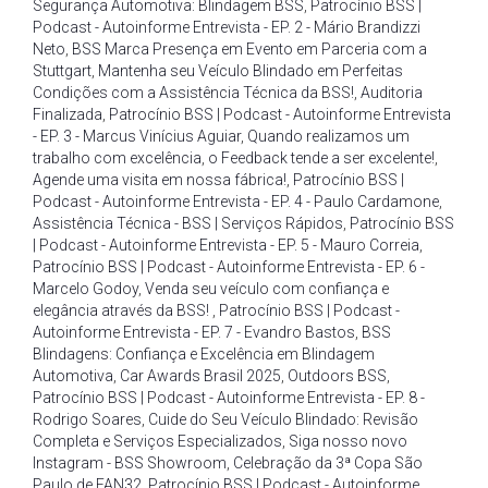
Segurança Automotiva: Blindagem BSS
,
Patrocínio BSS |
Podcast - Autoinforme Entrevista - EP. 2 - Mário Brandizzi
Neto
,
BSS Marca Presença em Evento em Parceria com a
Stuttgart
,
Mantenha seu Veículo Blindado em Perfeitas
Condições com a Assistência Técnica da BSS!
,
Auditoria
Finalizada
,
Patrocínio BSS | Podcast - Autoinforme Entrevista
- EP. 3 - Marcus Vinícius Aguiar
,
Quando realizamos um
trabalho com excelência
,
o Feedback tende a ser excelente!
,
Agende uma visita em nossa fábrica!
,
Patrocínio BSS |
Podcast - Autoinforme Entrevista - EP. 4 - Paulo Cardamone
,
Assistência Técnica - BSS | Serviços Rápidos
,
Patrocínio BSS
| Podcast - Autoinforme Entrevista - EP. 5 - Mauro Correia
,
Patrocínio BSS | Podcast - Autoinforme Entrevista - EP. 6 -
Marcelo Godoy
,
Venda seu veículo com confiança e
elegância através da BSS!
,
Patrocínio BSS | Podcast -
Autoinforme Entrevista - EP. 7 - Evandro Bastos
,
BSS
Blindagens: Confiança e Excelência em Blindagem
Automotiva
,
Car Awards Brasil 2025
,
Outdoors BSS
,
Patrocínio BSS | Podcast - Autoinforme Entrevista - EP. 8 -
Rodrigo Soares
,
Cuide do Seu Veículo Blindado: Revisão
Completa e Serviços Especializados
,
Siga nosso novo
Instagram - BSS Showroom
,
Celebração da 3ª Copa São
Paulo de FAN32
,
Patrocínio BSS | Podcast - Autoinforme