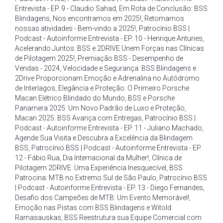
Entrevista - EP. 9 - Claudio Sahad
,
Em Rota de Conclusão: BSS
Blindagens
,
Nos encontramos em 2025!
,
Retomamos
nossas atividades - Bem-vindo a 2025!
,
Patrocínio BSS |
Podcast - Autoinforme Entrevista - EP. 10 - Henrique Antunes
,
Acelerando Juntos: BSS e 2DRIVE Unem Forças nas Clínicas
de Pilotagem 2025!
,
Premiação BSS - Desempenho de
Vendas - 2024
,
Velocidade e Segurança: BSS Blindagens e
2Drive Proporcionam Emoção e Adrenalina no Autódromo
de Interlagos
,
Elegância e Proteção: O Primeiro Porsche
Macan Elétrico Blindado do Mundo
,
BSS e Porsche
Panamera 2025: Um Novo Padrão de Luxo e Proteção
,
Macan 2025: BSS Avança com Entregas
,
Patrocínio BSS |
Podcast - Autoinforme Entrevista - EP. 11 - Juliano Machado
,
Agende Sua Visita e Descubra a Excelência da Blindagem
BSS
,
Patrocínio BSS | Podcast - Autoinforme Entrevista - EP.
12 - Fábio Rua
,
Dia Internacional da Mulher!
,
Clínica de
Pilotagem 2DRIVE: Uma Experiência Inesquecível
,
BSS
Patrocina: MTB no Extremo Sul de São Paulo
,
Patrocínio BSS
| Podcast - Autoinforme Entrevista - EP. 13 - Diego Fernandes
,
Desafio dos Campeões de MTB: Um Evento Memorável!
,
Emoção nas Pistas com BSS Blindagens e Witold
Ramasauskas
,
BSS Reestrutura sua Equipe Comercial com