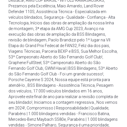
Destaca!
,
AMG CUP BRASIL - WITOLD RAMASAUSKAS
,
Prezamos pela Excelência
,
Maio Amarelo
,
Land Rover
Defender 110S
,
Assistência Técnica - Especializada em
veículos blindados
,
Segurança - Qualidade - Confiança - Alta
Tecnologia
,
Inícios das obras de ampliação da nossa linha
de montagem
,
3ª etapa da AMG Cup 2023
,
Avanço na
execução das obras de ampliação da BSS Blindagens
,
revisão de blindagem
,
Paolo Brandizzi pelo 1º lugar na VII
Etapa do Grand Prix Fedecat de FAN32
,
Feliz dia dos pais
,
Viagens Técnicas
,
Parceria BEXP e BSS
,
Sua Melhor Escolha
,
53º Campeonato Aberto do São Fernando Golf Club!
,
Graphene FullSteel
,
53º Campeonato Aberto do São
Fernando Golf Club
,
GWM Haval | BSS Blindagens
,
53º Aberto
do São Fernando Golf Club - Foi um grande sucesso!
,
Porsche Cayenne S 2024
,
Nossa equipe está pronta para
atendê-lo.
,
BSS Blindagens - Assistência Técnica
,
Pesagem
dos veículos
,
17.000 veículos blindados em 16 anos
,
Aproveite este final de ano para realizar a revisão completa de
seu blindado!
,
Iniciamos a contagem regressiva.
,
Nos vemos
em 2024!
,
Compromisso | Responsabilidade | Qualidade
,
Parabéns | 1.000 blindagens vendidas - Francisco Batina
,
Mercedes-Benz Maybach S580e
,
Parabéns | 1.000 blindagens
vendidas - Simone Palharo
,
Segurança é uma prioridade
,