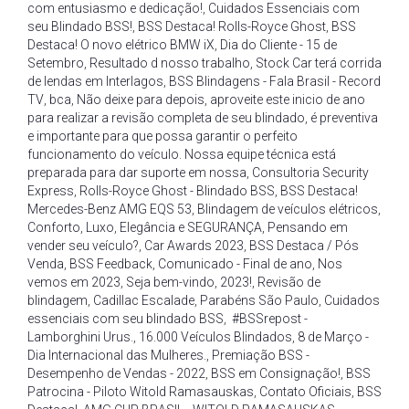
com entusiasmo e dedicação!
,
Cuidados Essenciais com
seu Blindado BSS!
,
BSS Destaca! Rolls-Royce Ghost
,
BSS
Destaca! O novo elétrico BMW iX
,
Dia do Cliente - 15 de
Setembro
,
Resultado d nosso trabalho
,
Stock Car terá corrida
de lendas em Interlagos
,
BSS Blindagens - Fala Brasil - Record
TV
,
bca
,
Não deixe para depois
,
aproveite este inicio de ano
para realizar a revisão completa de seu blindado
,
é preventiva
e importante para que possa garantir o perfeito
funcionamento do veículo. Nossa equipe técnica está
preparada para dar suporte em nossa
,
Consultoria Security
Express
,
Rolls-Royce Ghost - Blindado BSS
,
BSS Destaca!
Mercedes-Benz AMG EQS 53
,
Blindagem de veículos elétricos
,
Conforto
,
Luxo
,
Elegância e SEGURANÇA
,
Pensando em
vender seu veículo?
,
Car Awards 2023
,
BSS Destaca / Pós
Venda
,
BSS Feedback
,
Comunicado - Final de ano
,
Nos
vemos em 2023
,
Seja bem-vindo
,
2023!
,
Revisão de
blindagem
,
Cadillac Escalade
,
Parabéns São Paulo
,
Cuidados
essenciais com seu blindado BSS
,
#BSSrepost -
Lamborghini Urus.
,
16.000 Veículos Blindados
,
8 de Março -
Dia Internacional das Mulheres.
,
Premiação BSS -
Desempenho de Vendas - 2022
,
BSS em Consignação!
,
BSS
Patrocina - Piloto Witold Ramasauskas
,
Contato Oficiais
,
BSS