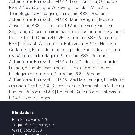
Autoinforme Entrevista - EP. 42 - Leone Andreta
,
O Padrão
BSS: A Nova Geração Volkswagen Unida à Mais Alta
Tecnologia de Blindagem
,
Patrocínio BSS | Podcast -
Autoinforme Entrevista - EP. 43 - Murilo Briganti
,
Mês de
Aniversário BSS: Celebrando 19 Anos de Excelência em
Segurança
,
O seu próximo passo profissional começa aqui!
,
Por Dentro da Clínica 2DRIVE - Patrocínio BSS
,
Patrocínio
BSS | Podcast - Autoinforme Entrevista - EP. 44 - Homero
Gottardello
,
Férias de Julho chegando: é hora de agendar a
revisão da sua blindagem
,
Patrocínio BSS | Podcast -
Autoinforme Entrevista - EP. 45 - Luiz Guidorzi e Leonardo
Lukacs
,
A escolha exata para quem exige o melhor em
blindagem automotiva
,
Patrocínio BSS | Podcast -
Autoinforme Entrevista - EP. 46 - Ariel Montenegro
,
Excelência
em Cada Detalhe: BSS Recebe Koria e Presidente da Virtus na
Fábrica
,
Patrocínio BSS | Podcast - Autoinforme Entrevista -
EP. 47 - Everton Lopes
Blindadora
Rua Santo Eurilo, 140
Jaguaré - São Paulo, SP
(11) 3503-3000