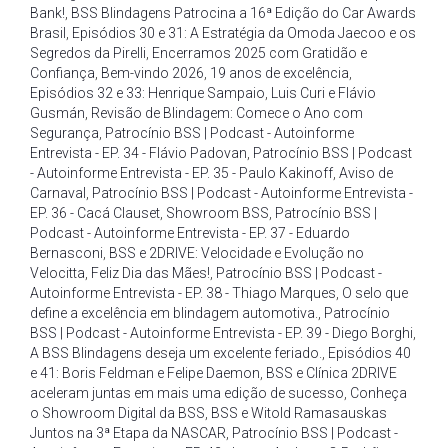
Bank!
,
BSS Blindagens Patrocina a 16ª Edição do Car Awards
Brasil
,
Episódios 30 e 31: A Estratégia da Omoda Jaecoo e os
Segredos da Pirelli
,
Encerramos 2025 com Gratidão e
Confiança
,
Bem-vindo 2026
,
19 anos de excelência
,
Episódios 32 e 33: Henrique Sampaio
,
Luis Curi e Flávio
Gusmán
,
Revisão de Blindagem: Comece o Ano com
Segurança
,
Patrocínio BSS | Podcast - Autoinforme
Entrevista - EP. 34 - Flávio Padovan
,
Patrocínio BSS | Podcast
- Autoinforme Entrevista - EP. 35 - Paulo Kakinoff
,
Aviso de
Carnaval
,
Patrocínio BSS | Podcast - Autoinforme Entrevista -
EP. 36 - Cacá Clauset
,
Showroom BSS
,
Patrocínio BSS |
Podcast - Autoinforme Entrevista - EP. 37 - Eduardo
Bernasconi
,
BSS e 2DRIVE: Velocidade e Evolução no
Velocitta
,
Feliz Dia das Mães!
,
Patrocínio BSS | Podcast -
Autoinforme Entrevista - EP. 38 - Thiago Marques
,
O selo que
define a excelência em blindagem automotiva.
,
Patrocínio
BSS | Podcast - Autoinforme Entrevista - EP. 39 - Diego Borghi
,
A BSS Blindagens deseja um excelente feriado.
,
Episódios 40
e 41: Boris Feldman e Felipe Daemon
,
BSS e Clínica 2DRIVE
aceleram juntas em mais uma edição de sucesso
,
Conheça
o Showroom Digital da BSS
,
BSS e Witold Ramasauskas
Juntos na 3ª Etapa da NASCAR
,
Patrocínio BSS | Podcast -