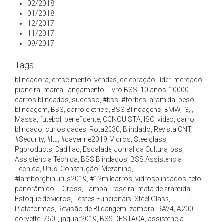
02/2018
01/2018
12/2017
11/2017
09/2017
Tags
blindadora
,
crescimento
,
vendas
,
celebração
,
líder
,
mercado
,
pioneira
,
manta
,
lançamento
,
Livro BSS
,
10 anos
,
10000
carros blindados
,
sucesso
,
#bss
,
#forbes
,
aramida
,
peso
,
blindagem
,
BSS
,
carro elétrico
,
BSS Blindagens
,
BMW
,
i3
,
,
Massa
,
futebol
,
beneficente
,
CONQUISTA
,
ISO
,
video
,
carro
blindado
,
curiosidades
,
Rota2030
,
Blindado
,
Revista CNT
,
#Security
,
#Itu
,
#cayenne2019
,
Vidros
,
Steelglass
,
Pgproducts
,
Cadillac
,
Escalade
,
Jornal da Cultura
,
bss
,
Assistência Técnica
,
BSS Blindados
,
BSS Assistência
Técnica
,
Urus
,
Construção
,
Mezanino
,
#lamborghiniurus2019
,
#12milcarros
,
vidrosblindados
,
teto
panorâmico
,
T-Cross
,
Tampa Traseira
,
mata de aramida
,
Estoque de vidros
,
Testes Funcionais
,
Steel Glass
,
Plataformas
,
Revisão de Blidangem
,
zamora
,
RAV4
,
A200
,
corvette
,
760li
,
jaguar2019
,
BSS DESTACA
,
assistencia