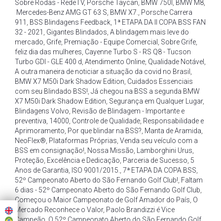
Sobre Rodas - RedeTV
,
Porsche Taycan
,
BMW 750I
,
BMW M8
,
Mercedes-Benz AMG GT 63 S
,
BMW X7.
,
Porsche Carrera
911
,
BSS Blindagens Feedback
,
1ª ETAPA DA II COPA BSS FAN
32 - 2021
,
Gigantes Blindados
,
A blindagem mais leve do
mercado
,
Grife
,
Premiação - Equipe Comercial
,
Sobre Grife
,
feliz dia das mulheres
,
Cayenne Turbo S - RS Q8 - Tucson
Turbo GDI - GLE 400 d
,
Atendimento Online
,
Qualidade Notável
,
A outra maneira de noticiar a situação da covid no Brasil
,
BMW X7 M50i Dark Shadow Edition
,
Cuidados Essenciais
com seu Blindado BSS!
,
Já chegou na BSS a segunda BMW
X7 M50i Dark Shadow Edition
,
Segurança em Qualquer Lugar
,
Blindagens Volvo
,
Revisão de Blindagem - Importante e
preventiva
,
14000
,
Controle de Qualidade
,
Responsabilidade e
Aprimoramento
,
Por que blindar na BSS?
,
Manta de Aramida
,
NeoFlex®
,
Plataformas Próprias
,
Venda seu veículo com a
BSS em consignação!
,
Nossa Missão
,
Lamborghini Urus
,
Proteção
,
Excelência e Dedicação
,
Parceria de Sucesso
,
5
Anos de Garantia
,
ISO 9001/2015.
,
7ª ETAPA DA COPA BSS
,
52º Campeonato Aberto do São Fernando Golf Club!
,
Faltam
6 dias - 52º Campeonato Aberto do São Fernando Golf Club
,
Começou o Maior Campeonato de Golf Amador do País
,
O
Mercado Reconhece o Valor
,
Paolo Brandizzi é Vice
Campeão
,
O 52º Campeonato Aberto do São Fernando Golf