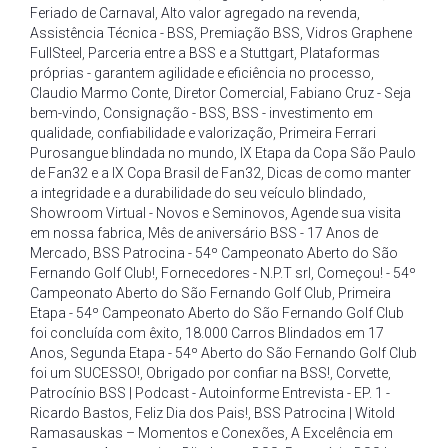
Feriado de Carnaval
,
Alto valor agregado na revenda
,
Assistência Técnica - BSS
,
Premiação BSS
,
Vidros Graphene
FullSteel
,
Parceria entre a BSS e a Stuttgart
,
Plataformas
próprias - garantem agilidade e eficiência no processo
,
Claudio Marmo Conte
,
Diretor Comercial
,
Fabiano Cruz - Seja
bem-vindo
,
Consignação - BSS
,
BSS - investimento em
qualidade
,
confiabilidade e valorização
,
Primeira Ferrari
Purosangue blindada no mundo
,
IX Etapa da Copa São Paulo
de Fan32 e a IX Copa Brasil de Fan32
,
Dicas de como manter
a integridade e a durabilidade do seu veículo blindado
,
Showroom Virtual - Novos e Seminovos
,
Agende sua visita
em nossa fabrica
,
Mês de aniversário BSS - 17 Anos de
Mercado
,
BSS Patrocina - 54º Campeonato Aberto do São
Fernando Golf Club!
,
Fornecedores - N.P.T srl
,
Começou! - 54º
Campeonato Aberto do São Fernando Golf Club
,
Primeira
Etapa - 54º Campeonato Aberto do São Fernando Golf Club
foi concluída com êxito
,
18.000 Carros Blindados em 17
Anos
,
Segunda Etapa - 54º Aberto do São Fernando Golf Club
foi um SUCESSO!
,
Obrigado por confiar na BSS!
,
Corvette
,
Patrocínio BSS | Podcast - Autoinforme Entrevista - EP. 1 -
Ricardo Bastos
,
Feliz Dia dos Pais!
,
BSS Patrocina | Witold
Ramasauskas – Momentos e Conexões
,
A Excelência em