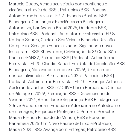
Marcelo Godoy
,
Venda seu veículo com confiança e
elegância através da BSS!
,
Patrocínio BSS | Podcast -
Autoinforme Entrevista - EP. 7 - Evandro Bastos
,
BSS
Blindagens: Confiança e Excelência em Blindagem
Automotiva
,
Car Awards Brasil 2025
,
Outdoors BSS
,
Patrocínio BSS | Podcast - Autoinforme Entrevista - EP. 8 -
Rodrigo Soares
,
Cuide do Seu Veículo Blindado: Revisão
Completa e Serviços Especializados
,
Siga nosso novo
Instagram - BSS Showroom
,
Celebração da 3ª Copa São
Paulo de FAN32
,
Patrocínio BSS | Podcast - Autoinforme
Entrevista - EP. 9 - Claudio Sahad
,
Em Rota de Conclusão: BSS
Blindagens
,
Nos encontramos em 2025!
,
Retomamos
nossas atividades - Bem-vindo a 2025!
,
Patrocínio BSS |
Podcast - Autoinforme Entrevista - EP. 10 - Henrique Antunes
,
Acelerando Juntos: BSS e 2DRIVE Unem Forças nas Clínicas
de Pilotagem 2025!
,
Premiação BSS - Desempenho de
Vendas - 2024
,
Velocidade e Segurança: BSS Blindagens e
2Drive Proporcionam Emoção e Adrenalina no Autódromo
de Interlagos
,
Elegância e Proteção: O Primeiro Porsche
Macan Elétrico Blindado do Mundo
,
BSS e Porsche
Panamera 2025: Um Novo Padrão de Luxo e Proteção
,
Macan 2025: BSS Avança com Entregas
,
Patrocínio BSS |