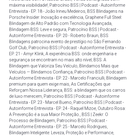
máxima visibilidade!
,
Patrocínio BSS | Podcast - Autoinforme
Entrevista - EP. 18 - João Irineu Medeiros
,
BSS Blindagens na
Porsche Insider: Inovação e excelência
,
Graphene Full Steel:
Blindagem de Alto Padrão com Tecnologia Avançada
,
Blindagem BSS: Leve e segura
,
Patrocínio BSS | Podcast -
Autoinforme Entrevista - EP. 20 - Roberto Braun
,
BSS
Blindagens patrocina evento de prestígio no São Fernando
Golf Club
,
Patrocínio BSS | Podcast - Autoinforme Entrevista -
EP. 21 - Amyr Klink
,
A experiência BSS: onde engenharia e
segurança se encontram no mais alto nível
,
BSS: A
Blindagem que Valoriza Seu Veículo
,
Blindamos Mais que
Veículos — Blindamos Confiança
,
Patrocínio BSS | Podcast -
Autoinforme Entrevista - EP. 22 - Marcelo Franciulli
,
Blindagem
premium para quem exige mais
,
As Certificações que
Reforçam Nossa Liderança
,
BSS: a blindagem que os carros
de luxo merecem
,
Patrocínio BSS | Podcast - Autoinforme
Entrevista - EP. 23 - Marcel Bueno
,
Patrocínio BSS | Podcast -
Autoinforme Entrevista - EP. 24 - Raquel Mizoe
,
Outubro Rosa:
A Prevenção é a sua Maior Proteção.
,
BSS | Zeekr: O
Processo de Blindagem
,
Patrocínio BSS | Podcast -
Autoinforme Entrevista - EP. 25 - Marcelo Rodrigues
,
Blindagem Inteligente: Leveza
,
Proteção e Performance
,