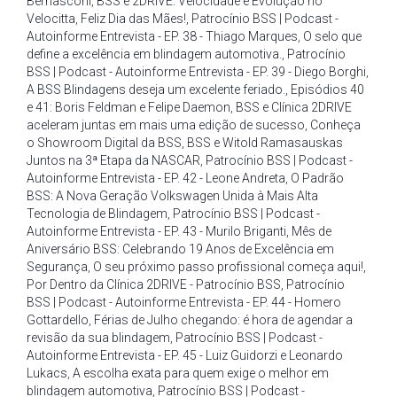
Bernasconi
,
BSS e 2DRIVE: Velocidade e Evolução no
Velocitta
,
Feliz Dia das Mães!
,
Patrocínio BSS | Podcast -
Autoinforme Entrevista - EP. 38 - Thiago Marques
,
O selo que
define a excelência em blindagem automotiva.
,
Patrocínio
BSS | Podcast - Autoinforme Entrevista - EP. 39 - Diego Borghi
,
A BSS Blindagens deseja um excelente feriado.
,
Episódios 40
e 41: Boris Feldman e Felipe Daemon
,
BSS e Clínica 2DRIVE
aceleram juntas em mais uma edição de sucesso
,
Conheça
o Showroom Digital da BSS
,
BSS e Witold Ramasauskas
Juntos na 3ª Etapa da NASCAR
,
Patrocínio BSS | Podcast -
Autoinforme Entrevista - EP. 42 - Leone Andreta
,
O Padrão
BSS: A Nova Geração Volkswagen Unida à Mais Alta
Tecnologia de Blindagem
,
Patrocínio BSS | Podcast -
Autoinforme Entrevista - EP. 43 - Murilo Briganti
,
Mês de
Aniversário BSS: Celebrando 19 Anos de Excelência em
Segurança
,
O seu próximo passo profissional começa aqui!
,
Por Dentro da Clínica 2DRIVE - Patrocínio BSS
,
Patrocínio
BSS | Podcast - Autoinforme Entrevista - EP. 44 - Homero
Gottardello
,
Férias de Julho chegando: é hora de agendar a
revisão da sua blindagem
,
Patrocínio BSS | Podcast -
Autoinforme Entrevista - EP. 45 - Luiz Guidorzi e Leonardo
Lukacs
,
A escolha exata para quem exige o melhor em
blindagem automotiva
,
Patrocínio BSS | Podcast -