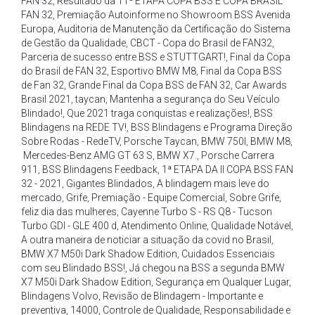
FAN 32
,
Resultado da 11ª ETAPA COPA BSS E COPA BRASIL
FAN 32
,
Premiação Autoinforme no Showroom BSS Avenida
Europa
,
Auditoria de Manutenção da Certificação do Sistema
de Gestão da Qualidade
,
CBCT - Copa do Brasil de FAN32
,
Parceria de sucesso entre BSS e STUTTGART!
,
Final da Copa
do Brasil de FAN 32
,
Esportivo BMW M8
,
Final da Copa BSS
de Fan 32
,
Grande Final da Copa BSS de FAN 32
,
Car Awards
Brasil 2021
,
taycan
,
Mantenha a segurança do Seu Veículo
Blindado!
,
Que 2021 traga conquistas e realizações!
,
BSS
Blindagens na REDE TV!
,
BSS Blindagens e Programa Direção
Sobre Rodas - RedeTV
,
Porsche Taycan
,
BMW 750I
,
BMW M8
,
Mercedes-Benz AMG GT 63 S
,
BMW X7.
,
Porsche Carrera
911
,
BSS Blindagens Feedback
,
1ª ETAPA DA II COPA BSS FAN
32 - 2021
,
Gigantes Blindados
,
A blindagem mais leve do
mercado
,
Grife
,
Premiação - Equipe Comercial
,
Sobre Grife
,
feliz dia das mulheres
,
Cayenne Turbo S - RS Q8 - Tucson
Turbo GDI - GLE 400 d
,
Atendimento Online
,
Qualidade Notável
,
A outra maneira de noticiar a situação da covid no Brasil
,
BMW X7 M50i Dark Shadow Edition
,
Cuidados Essenciais
com seu Blindado BSS!
,
Já chegou na BSS a segunda BMW
X7 M50i Dark Shadow Edition
,
Segurança em Qualquer Lugar
,
Blindagens Volvo
,
Revisão de Blindagem - Importante e
preventiva
,
14000
,
Controle de Qualidade
,
Responsabilidade e