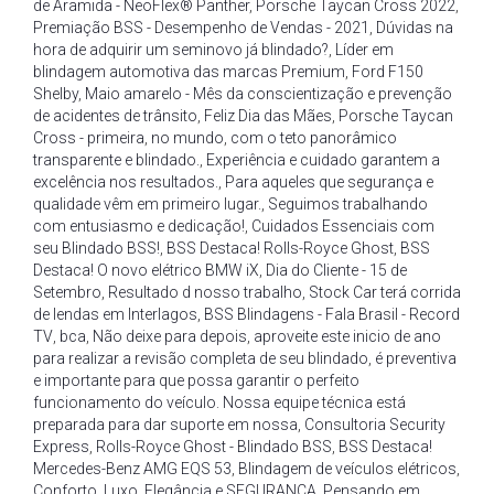
de Aramida - NeoFlex® Panther
,
Porsche Taycan Cross 2022
,
Premiação BSS - Desempenho de Vendas - 2021
,
Dúvidas na
hora de adquirir um seminovo já blindado?
,
Líder em
blindagem automotiva das marcas Premium
,
Ford F150
Shelby
,
Maio amarelo - Mês da conscientização e prevenção
de acidentes de trânsito
,
Feliz Dia das Mães
,
Porsche Taycan
Cross - primeira
,
no mundo
,
com o teto panorâmico
transparente e blindado.
,
Experiência e cuidado garantem a
excelência nos resultados.
,
Para aqueles que segurança e
qualidade vêm em primeiro lugar.
,
Seguimos trabalhando
com entusiasmo e dedicação!
,
Cuidados Essenciais com
seu Blindado BSS!
,
BSS Destaca! Rolls-Royce Ghost
,
BSS
Destaca! O novo elétrico BMW iX
,
Dia do Cliente - 15 de
Setembro
,
Resultado d nosso trabalho
,
Stock Car terá corrida
de lendas em Interlagos
,
BSS Blindagens - Fala Brasil - Record
TV
,
bca
,
Não deixe para depois
,
aproveite este inicio de ano
para realizar a revisão completa de seu blindado
,
é preventiva
e importante para que possa garantir o perfeito
funcionamento do veículo. Nossa equipe técnica está
preparada para dar suporte em nossa
,
Consultoria Security
Express
,
Rolls-Royce Ghost - Blindado BSS
,
BSS Destaca!
Mercedes-Benz AMG EQS 53
,
Blindagem de veículos elétricos
,
Conforto
,
Luxo
,
Elegância e SEGURANÇA
,
Pensando em