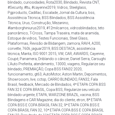
blindado
,
curiosidades
,
Rota2030
,
Blindado
,
Revista CNT
,
#Security
,
#Itu
,
#cayenne2019
,
Vidros
,
Steelglass
,
Pgproducts
,
Cadillac
,
Escalade
,
Jornal da Cultura
,
bss
,
Assistência Técnica
,
BSS Blindados
,
BSS Assistência
Técnica
,
Urus
,
Construção
,
Mezanino
,
#lamborghiniurus2019
,
#12milcarros
,
vidrosblindados
,
teto
panorâmico
,
T-Cross
,
Tampa Traseira
,
mata de aramida
,
Estoque de vidros
,
Testes Funcionais
,
Steel Glass
,
Plataformas
,
Revisão de Blidangem
,
zamora
,
RAV4
,
A200
,
corvette
,
760li
,
jaguar2019
,
BSS DESTACA
,
assistencia
técnica
,
Manta
,
ISO 9001:2015
,
VW
,
CAR
,
AWARDS
,
Cayenne
,
Coupé
,
Panamera
,
Driblando o câncer
,
Daniel Serra
,
Carsughi
L'Auto Preferita
,
atendimento
,
13000
,
viagens
,
Regularize seu
blindado
,
PREMIAÇÃO
,
Copa BSS FAN32 2020
,
funcionamento
,
gt63
,
AutoMotor
,
Aston Martin
,
Depoimentos
,
Showrooom
,
live
,
cctsp
,
CARRO BLINDADO
,
FAN32
,
Fala
Brasil
,
feedback
,
Mercado de Blindados
,
4ª ETAPA COPA BSS
FAN 32 E COPA BRASIL
,
Copa BSS
,
Regularize seu veículo
blindado urgente
,
ETAPA
,
WARZONE BRAZIL
,
vacina
,
BSS
Blindagens e CAR Magazine
,
dia do cliente
,
etron
,
8ª ETAPA
COPA BSS E COPA BRASIL FAN 32
,
9ª ETAPA COPA BSS E
COPA BRASIL FAN 32
,
10ª ETAPA COPA BSS E COPA BRASIL