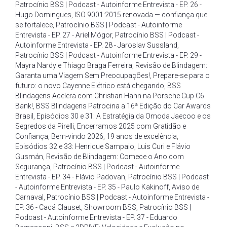
Patrocínio BSS | Podcast - Autoinforme Entrevista - EP. 26 -
Hugo Domingues
,
ISO 9001:2015 renovada — confiança que
se fortalece
,
Patrocínio BSS | Podcast - Autoinforme
Entrevista - EP. 27 - Ariel Mógor
,
Patrocínio BSS | Podcast -
Autoinforme Entrevista - EP. 28 - Jaroslav Sussland
,
Patrocínio BSS | Podcast - Autoinforme Entrevista - EP. 29 -
Mayra Nardy e Thiago Braga Ferreira
,
Revisão de Blindagem:
Garanta uma Viagem Sem Preocupações!
,
Prepare-se para o
futuro: o novo Cayenne Elétrico está chegando
,
BSS
Blindagens Acelera com Christian Hahn na Porsche Cup C6
Bank!
,
BSS Blindagens Patrocina a 16ª Edição do Car Awards
Brasil
,
Episódios 30 e 31: A Estratégia da Omoda Jaecoo e os
Segredos da Pirelli
,
Encerramos 2025 com Gratidão e
Confiança
,
Bem-vindo 2026
,
19 anos de excelência
,
Episódios 32 e 33: Henrique Sampaio
,
Luis Curi e Flávio
Gusmán
,
Revisão de Blindagem: Comece o Ano com
Segurança
,
Patrocínio BSS | Podcast - Autoinforme
Entrevista - EP. 34 - Flávio Padovan
,
Patrocínio BSS | Podcast
- Autoinforme Entrevista - EP. 35 - Paulo Kakinoff
,
Aviso de
Carnaval
,
Patrocínio BSS | Podcast - Autoinforme Entrevista -
EP. 36 - Cacá Clauset
,
Showroom BSS
,
Patrocínio BSS |
Podcast - Autoinforme Entrevista - EP. 37 - Eduardo