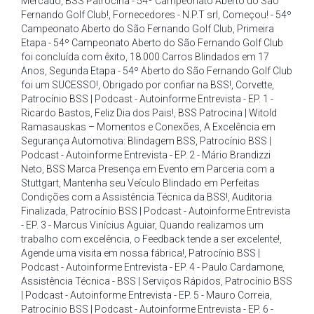
Mercado
,
BSS Patrocina - 54º Campeonato Aberto do São
Fernando Golf Club!
,
Fornecedores - N.P.T srl
,
Começou! - 54º
Campeonato Aberto do São Fernando Golf Club
,
Primeira
Etapa - 54º Campeonato Aberto do São Fernando Golf Club
foi concluída com êxito
,
18.000 Carros Blindados em 17
Anos
,
Segunda Etapa - 54º Aberto do São Fernando Golf Club
foi um SUCESSO!
,
Obrigado por confiar na BSS!
,
Corvette
,
Patrocínio BSS | Podcast - Autoinforme Entrevista - EP. 1 -
Ricardo Bastos
,
Feliz Dia dos Pais!
,
BSS Patrocina | Witold
Ramasauskas – Momentos e Conexões
,
A Excelência em
Segurança Automotiva: Blindagem BSS
,
Patrocínio BSS |
Podcast - Autoinforme Entrevista - EP. 2 - Mário Brandizzi
Neto
,
BSS Marca Presença em Evento em Parceria com a
Stuttgart
,
Mantenha seu Veículo Blindado em Perfeitas
Condições com a Assistência Técnica da BSS!
,
Auditoria
Finalizada
,
Patrocínio BSS | Podcast - Autoinforme Entrevista
- EP. 3 - Marcus Vinícius Aguiar
,
Quando realizamos um
trabalho com excelência
,
o Feedback tende a ser excelente!
,
Agende uma visita em nossa fábrica!
,
Patrocínio BSS |
Podcast - Autoinforme Entrevista - EP. 4 - Paulo Cardamone
,
Assistência Técnica - BSS | Serviços Rápidos
,
Patrocínio BSS
| Podcast - Autoinforme Entrevista - EP. 5 - Mauro Correia
,
Patrocínio BSS | Podcast - Autoinforme Entrevista - EP. 6 -