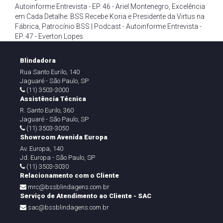
Autoinforme Entrevista - EP. 46 - Ariel Montenegro
,
Excelência
em Cada Detalhe: BSS Recebe Koria e Presidente da Virtus na
Fábrica
,
Patrocínio BSS | Podcast - Autoinforme Entrevista -
EP. 47 - Everton Lopes
Blindadora
Rua Santo Eurilo, 140
Jaguaré - São Paulo, SP
(11) 3503-3000
Assistência Técnica
R. Santo Eurilo, 360
Jaguaré - São Paulo, SP
(11) 3503-3050
Showroom Avenida Europa
Av. Europa, 140
Jd. Europa - São Paulo, SP
(11) 3503-3030
Relacionamento com o Cliente
mrc@bssblindagens.com.br
Serviço de Atendimento ao Cliente - SAC
sac@bssblindagens.com.br