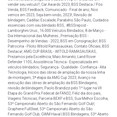
vender seu veículo?
,
Car Awards 2023
,
BSS Destaca / Pós
Venda
,
BSS Feedback
,
Comunicado - Final de ano
,
Nos
vemos em 2023
,
Seja bem-vindo
,
2023!
,
Revisão de
blindagem
,
Cadillac Escalade
,
Parabéns São Paulo
,
Cuidados
essenciais com seu blindado BSS
,
#BSSrepost -
Lamborghini Urus.
,
16.000 Veículos Blindados
,
8 de Março -
Dia Internacional das Mulheres.
,
Premiação BSS -
Desempenho de Vendas - 2022
,
BSS em Consignação!
,
BSS
Patrocina - Piloto Witold Ramasauskas
,
Contato Oficiais
,
BSS
Destaca!
,
AMG CUP BRASIL - WITOLD RAMASAUSKAS
,
Prezamos pela Excelência
,
Maio Amarelo
,
Land Rover
Defender 110S
,
Assistência Técnica - Especializada em
veículos blindados
,
Segurança - Qualidade - Confiança - Alta
Tecnologia
,
Inícios das obras de ampliação da nossa linha
de montagem
,
3ª etapa da AMG Cup 2023
,
Avanço na
execução das obras de ampliação da BSS Blindagens
,
revisão de blindagem
,
Paolo Brandizzi pelo 1º lugar na VII
Etapa do Grand Prix Fedecat de FAN32
,
Feliz dia dos pais
,
Viagens Técnicas
,
Parceria BEXP e BSS
,
Sua Melhor Escolha
,
53º Campeonato Aberto do São Fernando Golf Club!
,
Graphene FullSteel
,
53º Campeonato Aberto do São
Fernando Golf Club
,
GWM Haval | BSS Blindagens
,
53º Aberto