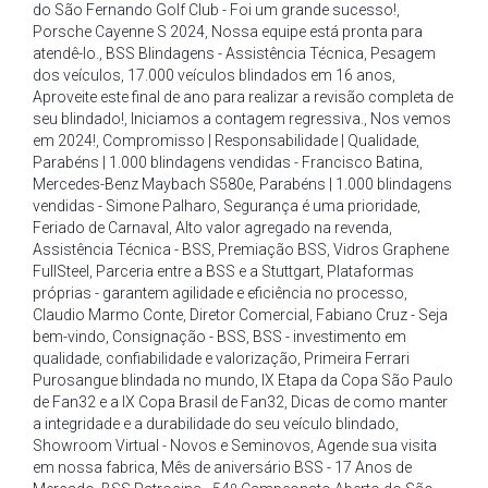
do São Fernando Golf Club - Foi um grande sucesso!
,
Porsche Cayenne S 2024
,
Nossa equipe está pronta para
atendê-lo.
,
BSS Blindagens - Assistência Técnica
,
Pesagem
dos veículos
,
17.000 veículos blindados em 16 anos
,
Aproveite este final de ano para realizar a revisão completa de
seu blindado!
,
Iniciamos a contagem regressiva.
,
Nos vemos
em 2024!
,
Compromisso | Responsabilidade | Qualidade
,
Parabéns | 1.000 blindagens vendidas - Francisco Batina
,
Mercedes-Benz Maybach S580e
,
Parabéns | 1.000 blindagens
vendidas - Simone Palharo
,
Segurança é uma prioridade
,
Feriado de Carnaval
,
Alto valor agregado na revenda
,
Assistência Técnica - BSS
,
Premiação BSS
,
Vidros Graphene
FullSteel
,
Parceria entre a BSS e a Stuttgart
,
Plataformas
próprias - garantem agilidade e eficiência no processo
,
Claudio Marmo Conte
,
Diretor Comercial
,
Fabiano Cruz - Seja
bem-vindo
,
Consignação - BSS
,
BSS - investimento em
qualidade
,
confiabilidade e valorização
,
Primeira Ferrari
Purosangue blindada no mundo
,
IX Etapa da Copa São Paulo
de Fan32 e a IX Copa Brasil de Fan32
,
Dicas de como manter
a integridade e a durabilidade do seu veículo blindado
,
Showroom Virtual - Novos e Seminovos
,
Agende sua visita
em nossa fabrica
,
Mês de aniversário BSS - 17 Anos de