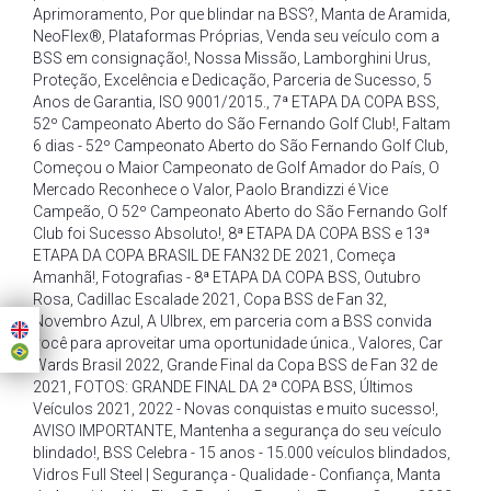
Aprimoramento
,
Por que blindar na BSS?
,
Manta de Aramida
,
NeoFlex®
,
Plataformas Próprias
,
Venda seu veículo com a
BSS em consignação!
,
Nossa Missão
,
Lamborghini Urus
,
Proteção
,
Excelência e Dedicação
,
Parceria de Sucesso
,
5
Anos de Garantia
,
ISO 9001/2015.
,
7ª ETAPA DA COPA BSS
,
52º Campeonato Aberto do São Fernando Golf Club!
,
Faltam
6 dias - 52º Campeonato Aberto do São Fernando Golf Club
,
Começou o Maior Campeonato de Golf Amador do País
,
O
Mercado Reconhece o Valor
,
Paolo Brandizzi é Vice
Campeão
,
O 52º Campeonato Aberto do São Fernando Golf
Club foi Sucesso Absoluto!
,
8ª ETAPA DA COPA BSS e 13ª
ETAPA DA COPA BRASIL DE FAN32 DE 2021
,
Começa
Amanhã!
,
Fotografias - 8ª ETAPA DA COPA BSS
,
Outubro
Rosa
,
Cadillac Escalade 2021
,
Copa BSS de Fan 32
,
Novembro Azul
,
A Ulbrex
,
em parceria com a BSS convida
você para aproveitar uma oportunidade única.
,
Valores
,
Car
Wards Brasil 2022
,
Grande Final da Copa BSS de Fan 32 de
2021
,
FOTOS: GRANDE FINAL DA 2ª COPA BSS
,
Últimos
Veículos 2021
,
2022 - Novas conquistas e muito sucesso!
,
AVISO IMPORTANTE
,
Mantenha a segurança do seu veículo
blindado!
,
BSS Celebra - 15 anos - 15.000 veículos blindados
,
Vidros Full Steel | Segurança - Qualidade - Confiança
,
Manta