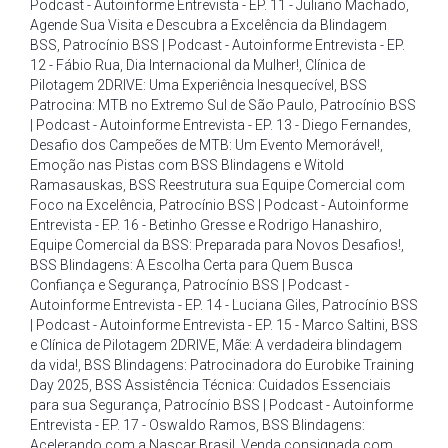
Podcast - Autoinforme Entrevista - EP. 11 - Juliano Machado
,
Agende Sua Visita e Descubra a Excelência da Blindagem
BSS
,
Patrocínio BSS | Podcast - Autoinforme Entrevista - EP.
12 - Fábio Rua
,
Dia Internacional da Mulher!
,
Clínica de
Pilotagem 2DRIVE: Uma Experiência Inesquecível
,
BSS
Patrocina: MTB no Extremo Sul de São Paulo
,
Patrocínio BSS
| Podcast - Autoinforme Entrevista - EP. 13 - Diego Fernandes
,
Desafio dos Campeões de MTB: Um Evento Memorável!
,
Emoção nas Pistas com BSS Blindagens e Witold
Ramasauskas
,
BSS Reestrutura sua Equipe Comercial com
Foco na Excelência
,
Patrocínio BSS | Podcast - Autoinforme
Entrevista - EP. 16 - Betinho Gresse e Rodrigo Hanashiro
,
Equipe Comercial da BSS: Preparada para Novos Desafios!
,
BSS Blindagens: A Escolha Certa para Quem Busca
Confiança e Segurança
,
Patrocínio BSS | Podcast -
Autoinforme Entrevista - EP. 14 - Luciana Giles
,
Patrocínio BSS
| Podcast - Autoinforme Entrevista - EP. 15 - Marco Saltini
,
BSS
e Clínica de Pilotagem 2DRIVE
,
Mãe: A verdadeira blindagem
da vida!
,
BSS Blindagens: Patrocinadora do Eurobike Training
Day 2025
,
BSS Assistência Técnica: Cuidados Essenciais
para sua Segurança
,
Patrocínio BSS | Podcast - Autoinforme
Entrevista - EP. 17 - Oswaldo Ramos
,
BSS Blindagens:
Acelerando com a Nascar Brasil
,
Venda consignada com