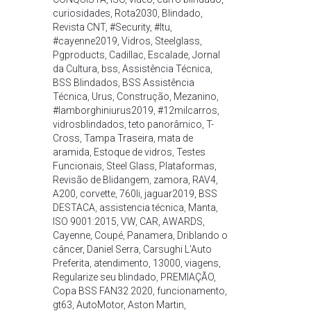
curiosidades
,
Rota2030
,
Blindado
,
Revista CNT
,
#Security
,
#Itu
,
#cayenne2019
,
Vidros
,
Steelglass
,
Pgproducts
,
Cadillac
,
Escalade
,
Jornal
da Cultura
,
bss
,
Assistência Técnica
,
BSS Blindados
,
BSS Assistência
Técnica
,
Urus
,
Construção
,
Mezanino
,
#lamborghiniurus2019
,
#12milcarros
,
vidrosblindados
,
teto panorâmico
,
T-
Cross
,
Tampa Traseira
,
mata de
aramida
,
Estoque de vidros
,
Testes
Funcionais
,
Steel Glass
,
Plataformas
,
Revisão de Blidangem
,
zamora
,
RAV4
,
A200
,
corvette
,
760li
,
jaguar2019
,
BSS
DESTACA
,
assistencia técnica
,
Manta
,
ISO 9001:2015
,
VW
,
CAR
,
AWARDS
,
Cayenne
,
Coupé
,
Panamera
,
Driblando o
câncer
,
Daniel Serra
,
Carsughi L'Auto
Preferita
,
atendimento
,
13000
,
viagens
,
Regularize seu blindado
,
PREMIAÇÃO
,
Copa BSS FAN32 2020
,
funcionamento
,
gt63
,
AutoMotor
,
Aston Martin
,