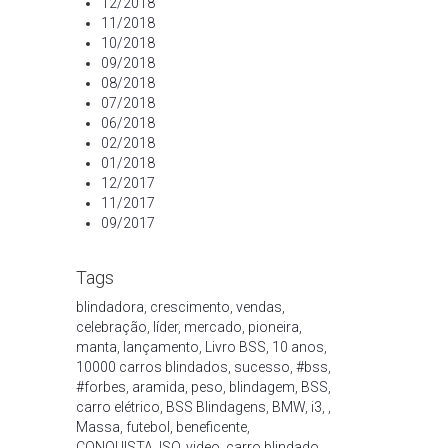
12/2018
11/2018
10/2018
09/2018
08/2018
07/2018
06/2018
02/2018
01/2018
12/2017
11/2017
09/2017
Tags
blindadora
,
crescimento
,
vendas
,
celebração
,
líder
,
mercado
,
pioneira
,
manta
,
lançamento
,
Livro BSS
,
10 anos
,
10000 carros blindados
,
sucesso
,
#bss
,
#forbes
,
aramida
,
peso
,
blindagem
,
BSS
,
carro elétrico
,
BSS Blindagens
,
BMW
,
i3
,
,
Massa
,
futebol
,
beneficente
,
CONQUISTA
,
ISO
,
video
,
carro blindado
,