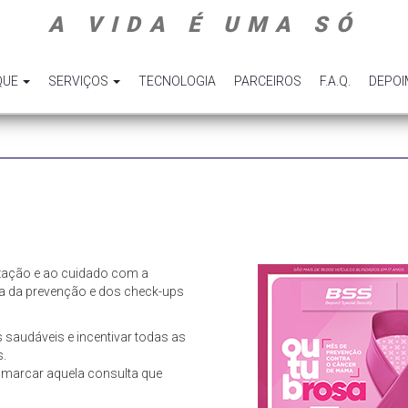
A VIDA É UMA SÓ
QUE
SERVIÇOS
TECNOLOGIA
PARCEIROS
F.A.Q.
DEPO
zação e ao cuidado com a
a da prevenção e dos check-ups
saudáveis e incentivar todas as
s.
 marcar aquela consulta que