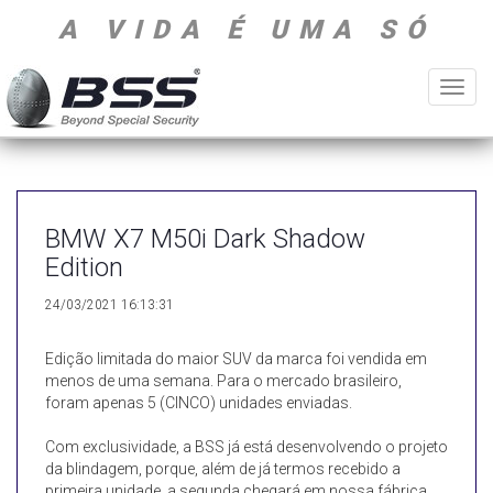
A VIDA É UMA SÓ
Toggl
navig
BMW X7 M50i Dark Shadow
Edition
24/03/2021 16:13:31
Edição limitada do maior SUV da marca foi vendida em
menos de uma semana. Para o mercado brasileiro,
foram apenas 5 (CINCO) unidades enviadas.
Com exclusividade, a BSS já está desenvolvendo o projeto
da blindagem, porque, além de já termos recebido a
primeira unidade, a segunda chegará em nossa fábrica