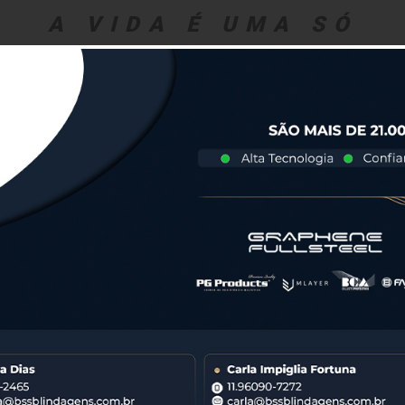
A VIDA É UMA SÓ
QUE
SERVIÇOS
TECNOLOGIA
PARCEIROS
F.A.Q.
DEPO
000 VEÍCULOS BLIN