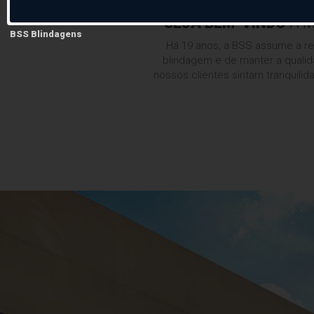
SEJA BEM-VINDO
A M
BSS Blindagens
Há 19 anos, a BSS assume a re
blindagem e de manter a qualid
nossos clientes sintam tranquili