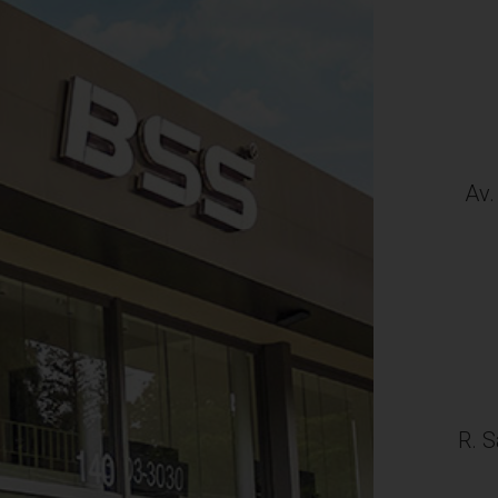
Av.
R. S