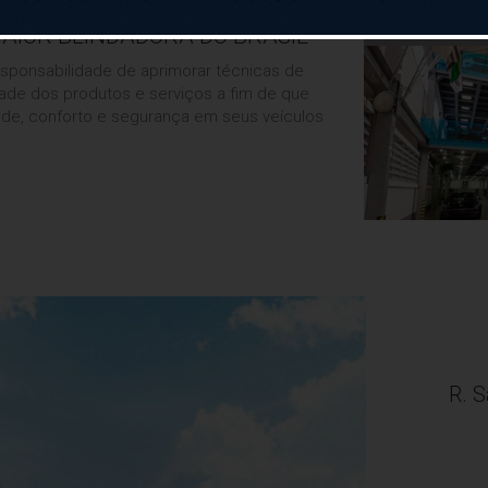
AGE
AIOR BLINDADORA DO BRASIL
sponsabilidade de aprimorar técnicas de
ade dos produtos e serviços a fim de que
dade, conforto e segurança em seus veículos
R. S