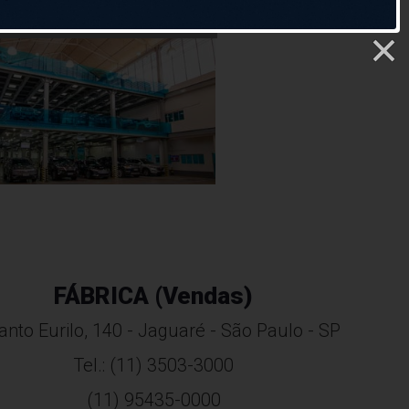
NDE SUA VISITA
FÁBRICA (Vendas)
anto Eurilo, 140 - Jaguaré - São Paulo - SP
Tel.: (11) 3503-3000
(11) 95435-0000