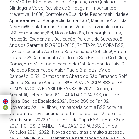
X7 M50i Dark Shadow Edition
,
Segurança em Qualquer Lugar
,
Blindagens Volvo
,
Revisão de Blindagem - Importante e
preventiva
,
14000
,
Controle de Qualidade
,
Responsabilidade e
Aprimoramento
,
Por que blindar na BSS?
,
Manta de Aramida
,
NeoFlex®
,
Plataformas Próprias
,
Venda seu veículo com a
BSS em consignação!
,
Nossa Missão
,
Lamborghini Urus
,
Proteção
,
Excelência e Dedicação
,
Parceria de Sucesso
,
5
Anos de Garantia
,
ISO 9001/2015.
,
7ª ETAPA DA COPA BSS
,
52º Campeonato Aberto do São Fernando Golf Club!
,
Faltam
6 dias - 52º Campeonato Aberto do São Fernando Golf Club
,
Começou o Maior Campeonato de Golf Amador do País
,
O
Mercado Reconhece o Valor
,
Paolo Brandizzi é Vice
Campeão
,
O 52º Campeonato Aberto do São Fernando Golf
Club foi Sucesso Absoluto!
,
8ª ETAPA DA COPA BSS e 13ª
ETAPA DA COPA BRASIL DE FAN32 DE 2021
,
Começa
Amanhã!
,
Fotografias - 8ª ETAPA DA COPA BSS
,
Outubro
Rosa
,
Cadillac Escalade 2021
,
Copa BSS de Fan 32
,
Novembro Azul
,
A Ulbrex
,
em parceria com a BSS convida
você para aproveitar uma oportunidade única.
,
Valores
,
Car
Wards Brasil 2022
,
Grande Final da Copa BSS de Fan 32 de
2021
,
FOTOS: GRANDE FINAL DA 2ª COPA BSS
,
Últimos
Veículos 2021
,
2022 - Novas conquistas e muito sucesso!
,
AVISO IMPORTANTE
,
Mantenha a segurança do seu veículo