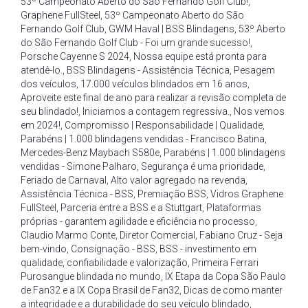
53º Campeonato Aberto do São Fernando Golf Club!
,
Graphene FullSteel
,
53º Campeonato Aberto do São
Fernando Golf Club
,
GWM Haval | BSS Blindagens
,
53º Aberto
do São Fernando Golf Club - Foi um grande sucesso!
,
Porsche Cayenne S 2024
,
Nossa equipe está pronta para
atendê-lo.
,
BSS Blindagens - Assistência Técnica
,
Pesagem
dos veículos
,
17.000 veículos blindados em 16 anos
,
Aproveite este final de ano para realizar a revisão completa de
seu blindado!
,
Iniciamos a contagem regressiva.
,
Nos vemos
em 2024!
,
Compromisso | Responsabilidade | Qualidade
,
Parabéns | 1.000 blindagens vendidas - Francisco Batina
,
Mercedes-Benz Maybach S580e
,
Parabéns | 1.000 blindagens
vendidas - Simone Palharo
,
Segurança é uma prioridade
,
Feriado de Carnaval
,
Alto valor agregado na revenda
,
Assistência Técnica - BSS
,
Premiação BSS
,
Vidros Graphene
FullSteel
,
Parceria entre a BSS e a Stuttgart
,
Plataformas
próprias - garantem agilidade e eficiência no processo
,
Claudio Marmo Conte
,
Diretor Comercial
,
Fabiano Cruz - Seja
bem-vindo
,
Consignação - BSS
,
BSS - investimento em
qualidade
,
confiabilidade e valorização
,
Primeira Ferrari
Purosangue blindada no mundo
,
IX Etapa da Copa São Paulo
de Fan32 e a IX Copa Brasil de Fan32
,
Dicas de como manter
a integridade e a durabilidade do seu veículo blindado
,