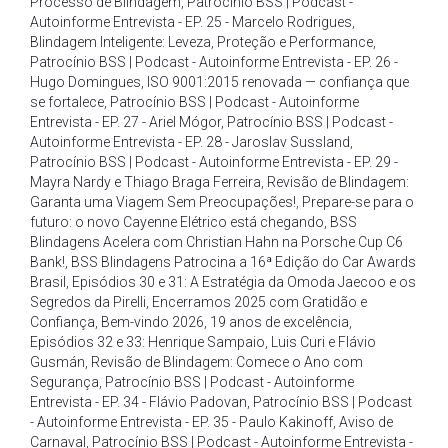
Processo de Blindagem
,
Patrocínio BSS | Podcast -
Autoinforme Entrevista - EP. 25 - Marcelo Rodrigues
,
Blindagem Inteligente: Leveza
,
Proteção e Performance
,
Patrocínio BSS | Podcast - Autoinforme Entrevista - EP. 26 -
Hugo Domingues
,
ISO 9001:2015 renovada — confiança que
se fortalece
,
Patrocínio BSS | Podcast - Autoinforme
Entrevista - EP. 27 - Ariel Mógor
,
Patrocínio BSS | Podcast -
Autoinforme Entrevista - EP. 28 - Jaroslav Sussland
,
Patrocínio BSS | Podcast - Autoinforme Entrevista - EP. 29 -
Mayra Nardy e Thiago Braga Ferreira
,
Revisão de Blindagem:
Garanta uma Viagem Sem Preocupações!
,
Prepare-se para o
futuro: o novo Cayenne Elétrico está chegando
,
BSS
Blindagens Acelera com Christian Hahn na Porsche Cup C6
Bank!
,
BSS Blindagens Patrocina a 16ª Edição do Car Awards
Brasil
,
Episódios 30 e 31: A Estratégia da Omoda Jaecoo e os
Segredos da Pirelli
,
Encerramos 2025 com Gratidão e
Confiança
,
Bem-vindo 2026
,
19 anos de excelência
,
Episódios 32 e 33: Henrique Sampaio
,
Luis Curi e Flávio
Gusmán
,
Revisão de Blindagem: Comece o Ano com
Segurança
,
Patrocínio BSS | Podcast - Autoinforme
Entrevista - EP. 34 - Flávio Padovan
,
Patrocínio BSS | Podcast
- Autoinforme Entrevista - EP. 35 - Paulo Kakinoff
,
Aviso de
Carnaval
,
Patrocínio BSS | Podcast - Autoinforme Entrevista -