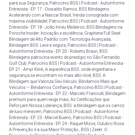
para sua Segurança
,
Patrocínio BSS | Podcast - Autoinforme
Entrevista - EP. 17 - Oswaldo Ramos
,
BSS Blindagens:
Acelerando com a Nascar Brasil
,
Venda consignada com
máxima visibilidade!
,
Patrocínio BSS | Podcast - Autoinforme
Entrevista - EP. 18 - João Irineu Medeiros
,
BSS Blindagens na
Porsche Insider: Inovação e excelência
,
Graphene Full Steel:
Blindagem de Alto Padrão com Tecnologia Avançada
,
Blindagem BSS: Leve e segura
,
Patrocínio BSS | Podcast -
Autoinforme Entrevista - EP. 20 - Roberto Braun
,
BSS
Blindagens patrocina evento de prestígio no São Fernando
Golf Club
,
Patrocínio BSS | Podcast - Autoinforme Entrevista -
EP. 21 - Amyr Klink
,
A experiência BSS: onde engenharia e
segurança se encontram no mais alto nível
,
BSS: A
Blindagem que Valoriza Seu Veículo
,
Blindamos Mais que
Veículos — Blindamos Confiança
,
Patrocínio BSS | Podcast -
Autoinforme Entrevista - EP. 22 - Marcelo Franciulli
,
Blindagem
premium para quem exige mais
,
As Certificações que
Reforçam Nossa Liderança
,
BSS: a blindagem que os carros
de luxo merecem
,
Patrocínio BSS | Podcast - Autoinforme
Entrevista - EP. 23 - Marcel Bueno
,
Patrocínio BSS | Podcast -
Autoinforme Entrevista - EP. 24 - Raquel Mizoe
,
Outubro Rosa:
A Prevenção é a sua Maior Proteção.
,
BSS | Zeekr: O