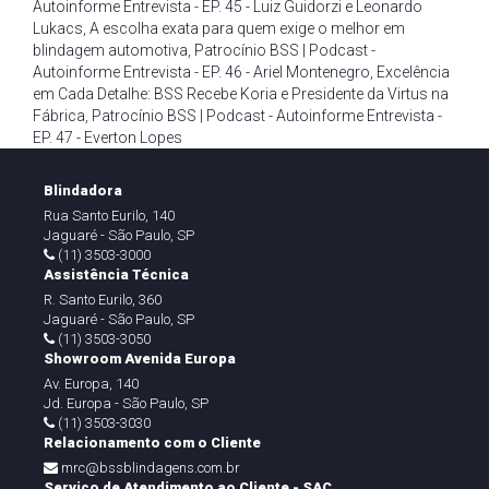
Autoinforme Entrevista - EP. 45 - Luiz Guidorzi e Leonardo
Lukacs
,
A escolha exata para quem exige o melhor em
blindagem automotiva
,
Patrocínio BSS | Podcast -
Autoinforme Entrevista - EP. 46 - Ariel Montenegro
,
Excelência
em Cada Detalhe: BSS Recebe Koria e Presidente da Virtus na
Fábrica
,
Patrocínio BSS | Podcast - Autoinforme Entrevista -
EP. 47 - Everton Lopes
Blindadora
Rua Santo Eurilo, 140
Jaguaré - São Paulo, SP
(11) 3503-3000
Assistência Técnica
R. Santo Eurilo, 360
Jaguaré - São Paulo, SP
(11) 3503-3050
Showroom Avenida Europa
Av. Europa, 140
Jd. Europa - São Paulo, SP
(11) 3503-3030
Relacionamento com o Cliente
mrc@bssblindagens.com.br
Serviço de Atendimento ao Cliente - SAC