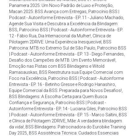
Panamera 2025: Um Novo Padrão de Luxo e Proteção
,
Macan 2025: BSS Avança com Entregas
,
Patrocínio BSS |
Podcast - Autoinforme Entrevista - EP. 11 - Juliano Machado
,
Agende Sua Visita e Descubra a Excelência da Blindagem
BSS
,
Patrocínio BSS | Podcast - Autoinforme Entrevista - EP.
12 - Fábio Rua
,
Dia Internacional da Mulher!
,
Clínica de
Pilotagem 2DRIVE: Uma Experiência Inesquecível
,
BSS
Patrocina: MTB no Extremo Sul de São Paulo
,
Patrocínio BSS
| Podcast - Autoinforme Entrevista - EP. 13 - Diego Fernandes
,
Desafio dos Campeões de MTB: Um Evento Memorável!
,
Emoção nas Pistas com BSS Blindagens e Witold
Ramasauskas
,
BSS Reestrutura sua Equipe Comercial com
Foco na Excelência
,
Patrocínio BSS | Podcast - Autoinforme
Entrevista - EP. 16 - Betinho Gresse e Rodrigo Hanashiro
,
Equipe Comercial da BSS: Preparada para Novos Desafios!
,
BSS Blindagens: A Escolha Certa para Quem Busca
Confiança e Segurança
,
Patrocínio BSS | Podcast -
Autoinforme Entrevista - EP. 14 - Luciana Giles
,
Patrocínio BSS
| Podcast - Autoinforme Entrevista - EP. 15 - Marco Saltini
,
BSS
e Clínica de Pilotagem 2DRIVE
,
Mãe: A verdadeira blindagem
da vida!
,
BSS Blindagens: Patrocinadora do Eurobike Training
Day 2025
,
BSS Assistência Técnica: Cuidados Essenciais