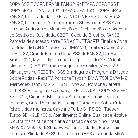
COPA BSS E COPA BRASIL FAN 32
,
9ª ETAPA COPA BSS E
COPA BRASIL FAN 32
,
10ª ETAPA COPA BSS E COPA BRASIL
FAN 32
,
Resultado da 11ª ETAPA COPA BSS E COPA BRASIL
FAN 32
,
Premiação Autoinforme no Showroom BSS Avenida
Europa
,
Auditoria de Manutenção da Certificação do Sistema
de Gestão da Qualidade
,
CBCT - Copa do Brasil de FAN32
,
Parceria de sucesso entre BSS e STUTTGART!
,
Final da Copa
do Brasil de FAN 32
,
Esportivo BMW M8
,
Final da Copa BSS
de Fan 32
,
Grande Final da Copa BSS de FAN 32
,
Car Awards
Brasil 2021
,
taycan
,
Mantenha a segurança do Seu Veículo
Blindado!
,
Que 2021 traga conquistas e realizações!
,
BSS
Blindagens na REDE TV!
,
BSS Blindagens e Programa Direção
Sobre Rodas - RedeTV
,
Porsche Taycan
,
BMW 750I
,
BMW M8
,
Mercedes-Benz AMG GT 63 S
,
BMW X7.
,
Porsche Carrera
911
,
BSS Blindagens Feedback
,
1ª ETAPA DA II COPA BSS FAN
32 - 2021
,
Gigantes Blindados
,
A blindagem mais leve do
mercado
,
Grife
,
Premiação - Equipe Comercial
,
Sobre Grife
,
feliz dia das mulheres
,
Cayenne Turbo S - RS Q8 - Tucson
Turbo GDI - GLE 400 d
,
Atendimento Online
,
Qualidade Notável
,
A outra maneira de noticiar a situação da covid no Brasil
,
BMW X7 M50i Dark Shadow Edition
,
Cuidados Essenciais
com seu Blindado BSS!
,
Já chegou na BSS a segunda BMW