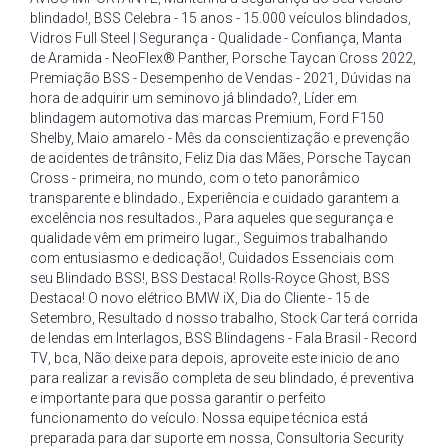
blindado!
,
BSS Celebra - 15 anos - 15.000 veículos blindados
,
Vidros Full Steel | Segurança - Qualidade - Confiança
,
Manta
de Aramida - NeoFlex® Panther
,
Porsche Taycan Cross 2022
,
Premiação BSS - Desempenho de Vendas - 2021
,
Dúvidas na
hora de adquirir um seminovo já blindado?
,
Líder em
blindagem automotiva das marcas Premium
,
Ford F150
Shelby
,
Maio amarelo - Mês da conscientização e prevenção
de acidentes de trânsito
,
Feliz Dia das Mães
,
Porsche Taycan
Cross - primeira
,
no mundo
,
com o teto panorâmico
transparente e blindado.
,
Experiência e cuidado garantem a
excelência nos resultados.
,
Para aqueles que segurança e
qualidade vêm em primeiro lugar.
,
Seguimos trabalhando
com entusiasmo e dedicação!
,
Cuidados Essenciais com
seu Blindado BSS!
,
BSS Destaca! Rolls-Royce Ghost
,
BSS
Destaca! O novo elétrico BMW iX
,
Dia do Cliente - 15 de
Setembro
,
Resultado d nosso trabalho
,
Stock Car terá corrida
de lendas em Interlagos
,
BSS Blindagens - Fala Brasil - Record
TV
,
bca
,
Não deixe para depois
,
aproveite este inicio de ano
para realizar a revisão completa de seu blindado
,
é preventiva
e importante para que possa garantir o perfeito
funcionamento do veículo. Nossa equipe técnica está
preparada para dar suporte em nossa
,
Consultoria Security