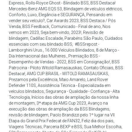
Express
,
Rolls-Royce Ghost - Blindado BSS
,
BSS Destaca!
Mercedes-Benz AMG EQS 53
,
Blindagem de veículos elétricos
,
Conforto
,
Luxo
,
Elegância e SEGURANÇA
,
Pensando em
vender seu veículo?
,
Car Awards 2023
,
BSS Destaca / Pós
Venda
,
BSS Feedback
,
Comunicado - Final de ano
,
Nos
vemos em 2023
,
Seja bem-vindo
,
2023!
,
Revisão de
blindagem
,
Cadillac Escalade
,
Parabéns São Paulo
,
Cuidados
essenciais com seu blindado BSS
,
#BSSrepost -
Lamborghini Urus.
,
16.000 Veículos Blindados
,
8 de Março -
Dia Internacional das Mulheres.
,
Premiação BSS -
Desempenho de Vendas - 2022
,
BSS em Consignação!
,
BSS
Patrocina - Piloto Witold Ramasauskas
,
Contato Oficiais
,
BSS
Destaca!
,
AMG CUP BRASIL - WITOLD RAMASAUSKAS
,
Prezamos pela Excelência
,
Maio Amarelo
,
Land Rover
Defender 110S
,
Assistência Técnica - Especializada em
veículos blindados
,
Segurança - Qualidade - Confiança - Alta
Tecnologia
,
Inícios das obras de ampliação da nossa linha
de montagem
,
3ª etapa da AMG Cup 2023
,
Avanço na
execução das obras de ampliação da BSS Blindagens
,
revisão de blindagem
,
Paolo Brandizzi pelo 1º lugar na VII
Etapa do Grand Prix Fedecat de FAN32
,
Feliz dia dos pais
,
Viagens Técnicas
,
Parceria BEXP e BSS
,
Sua Melhor Escolha
,