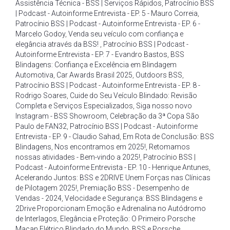
Assistência Técnica - BSS | Serviços Rápidos
,
Patrocínio BSS
| Podcast - Autoinforme Entrevista - EP. 5 - Mauro Correia
,
Patrocínio BSS | Podcast - Autoinforme Entrevista - EP. 6 -
Marcelo Godoy
,
Venda seu veículo com confiança e
elegância através da BSS!
,
Patrocínio BSS | Podcast -
Autoinforme Entrevista - EP. 7 - Evandro Bastos
,
BSS
Blindagens: Confiança e Excelência em Blindagem
Automotiva
,
Car Awards Brasil 2025
,
Outdoors BSS
,
Patrocínio BSS | Podcast - Autoinforme Entrevista - EP. 8 -
Rodrigo Soares
,
Cuide do Seu Veículo Blindado: Revisão
Completa e Serviços Especializados
,
Siga nosso novo
Instagram - BSS Showroom
,
Celebração da 3ª Copa São
Paulo de FAN32
,
Patrocínio BSS | Podcast - Autoinforme
Entrevista - EP. 9 - Claudio Sahad
,
Em Rota de Conclusão: BSS
Blindagens
,
Nos encontramos em 2025!
,
Retomamos
nossas atividades - Bem-vindo a 2025!
,
Patrocínio BSS |
Podcast - Autoinforme Entrevista - EP. 10 - Henrique Antunes
,
Acelerando Juntos: BSS e 2DRIVE Unem Forças nas Clínicas
de Pilotagem 2025!
,
Premiação BSS - Desempenho de
Vendas - 2024
,
Velocidade e Segurança: BSS Blindagens e
2Drive Proporcionam Emoção e Adrenalina no Autódromo
de Interlagos
,
Elegância e Proteção: O Primeiro Porsche
Macan Elétrico Blindado do Mundo
,
BSS e Porsche