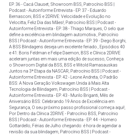
EP. 36 - Cacá Clauset
,
Showroom BSS
,
Patrocínio BSS |
Podcast - Autoinforme Entrevista - EP. 37 - Eduardo
Bernasconi
,
BSS e 2DRIVE: Velocidade e Evolução no
Velocitta
,
Feliz Dia das Mães!
,
Patrocínio BSS | Podcast -
Autoinforme Entrevista - EP. 38 - Thiago Marques
,
O selo que
define a excelência em blindagem automotiva.
,
Patrocínio
BSS | Podcast - Autoinforme Entrevista - EP. 39 - Diego Borghi
,
A BSS Blindagens deseja um excelente feriado.
,
Episódios 40
e 41: Boris Feldman e Felipe Daemon
,
BSS e Clínica 2DRIVE
aceleram juntas em mais uma edição de sucesso
,
Conheça
o Showroom Digital da BSS
,
BSS e Witold Ramasauskas
Juntos na 3ª Etapa da NASCAR
,
Patrocínio BSS | Podcast -
Autoinforme Entrevista - EP. 42 - Leone Andreta
,
O Padrão
BSS: A Nova Geração Volkswagen Unida à Mais Alta
Tecnologia de Blindagem
,
Patrocínio BSS | Podcast -
Autoinforme Entrevista - EP. 43 - Murilo Briganti
,
Mês de
Aniversário BSS: Celebrando 19 Anos de Excelência em
Segurança
,
O seu próximo passo profissional começa aqui!
,
Por Dentro da Clínica 2DRIVE - Patrocínio BSS
,
Patrocínio
BSS | Podcast - Autoinforme Entrevista - EP. 44 - Homero
Gottardello
,
Férias de Julho chegando: é hora de agendar a
revisão da sua blindagem
,
Patrocínio BSS | Podcast -