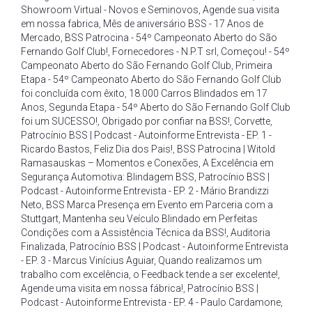
Showroom Virtual - Novos e Seminovos
,
Agende sua visita
em nossa fabrica
,
Mês de aniversário BSS - 17 Anos de
Mercado
,
BSS Patrocina - 54º Campeonato Aberto do São
Fernando Golf Club!
,
Fornecedores - N.P.T srl
,
Começou! - 54º
Campeonato Aberto do São Fernando Golf Club
,
Primeira
Etapa - 54º Campeonato Aberto do São Fernando Golf Club
foi concluída com êxito
,
18.000 Carros Blindados em 17
Anos
,
Segunda Etapa - 54º Aberto do São Fernando Golf Club
foi um SUCESSO!
,
Obrigado por confiar na BSS!
,
Corvette
,
Patrocínio BSS | Podcast - Autoinforme Entrevista - EP. 1 -
Ricardo Bastos
,
Feliz Dia dos Pais!
,
BSS Patrocina | Witold
Ramasauskas – Momentos e Conexões
,
A Excelência em
Segurança Automotiva: Blindagem BSS
,
Patrocínio BSS |
Podcast - Autoinforme Entrevista - EP. 2 - Mário Brandizzi
Neto
,
BSS Marca Presença em Evento em Parceria com a
Stuttgart
,
Mantenha seu Veículo Blindado em Perfeitas
Condições com a Assistência Técnica da BSS!
,
Auditoria
Finalizada
,
Patrocínio BSS | Podcast - Autoinforme Entrevista
- EP. 3 - Marcus Vinícius Aguiar
,
Quando realizamos um
trabalho com excelência
,
o Feedback tende a ser excelente!
,
Agende uma visita em nossa fábrica!
,
Patrocínio BSS |
Podcast - Autoinforme Entrevista - EP. 4 - Paulo Cardamone
,