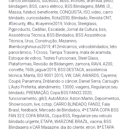
carros blindados
,
sucesso
,
#bss
,
#forbes
,
aramida
,
peso
,
blindagem
,
BSS
,
carro elétrico
,
BSS Blindagens
,
BMW
,
i3
,
,
Massa
,
futebol
,
beneficente
,
CONQUISTA
,
ISO
,
video
,
carro
blindado
,
curiosidades
,
Rota2030
,
Blindado
,
Revista CNT
,
#Security
,
#Itu
,
#cayenne2019
,
Vidros
,
Steelglass
,
Pgproducts
,
Cadillac
,
Escalade
,
Jornal da Cultura
,
bss
,
Assistência Técnica
,
BSS Blindados
,
BSS Assistência
Técnica
,
Urus
,
Construção
,
Mezanino
,
#lamborghiniurus2019
,
#12milcarros
,
vidrosblindados
,
teto
panorâmico
,
T-Cross
,
Tampa Traseira
,
mata de aramida
,
Estoque de vidros
,
Testes Funcionais
,
Steel Glass
,
Plataformas
,
Revisão de Blidangem
,
zamora
,
RAV4
,
A200
,
corvette
,
760li
,
jaguar2019
,
BSS DESTACA
,
assistencia
técnica
,
Manta
,
ISO 9001:2015
,
VW
,
CAR
,
AWARDS
,
Cayenne
,
Coupé
,
Panamera
,
Driblando o câncer
,
Daniel Serra
,
Carsughi
L'Auto Preferita
,
atendimento
,
13000
,
viagens
,
Regularize seu
blindado
,
PREMIAÇÃO
,
Copa BSS FAN32 2020
,
funcionamento
,
gt63
,
AutoMotor
,
Aston Martin
,
Depoimentos
,
Showrooom
,
live
,
cctsp
,
CARRO BLINDADO
,
FAN32
,
Fala
Brasil
,
feedback
,
Mercado de Blindados
,
4ª ETAPA COPA BSS
FAN 32 E COPA BRASIL
,
Copa BSS
,
Regularize seu veículo
blindado urgente
,
ETAPA
,
WARZONE BRAZIL
,
vacina
,
BSS
Blindagens e CAR Magazine
,
dia do cliente
,
etron
,
8ª ETAPA