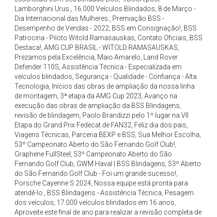
Lamborghini Urus.
,
16.000 Veículos Blindados
,
8 de Março -
Dia Internacional das Mulheres.
,
Premiação BSS -
Desempenho de Vendas - 2022
,
BSS em Consignação!
,
BSS
Patrocina - Piloto Witold Ramasauskas
,
Contato Oficiais
,
BSS
Destaca!
,
AMG CUP BRASIL - WITOLD RAMASAUSKAS
,
Prezamos pela Excelência
,
Maio Amarelo
,
Land Rover
Defender 110S
,
Assistência Técnica - Especializada em
veículos blindados
,
Segurança - Qualidade - Confiança - Alta
Tecnologia
,
Inícios das obras de ampliação da nossa linha
de montagem
,
3ª etapa da AMG Cup 2023
,
Avanço na
execução das obras de ampliação da BSS Blindagens
,
revisão de blindagem
,
Paolo Brandizzi pelo 1º lugar na VII
Etapa do Grand Prix Fedecat de FAN32
,
Feliz dia dos pais
,
Viagens Técnicas
,
Parceria BEXP e BSS
,
Sua Melhor Escolha
,
53º Campeonato Aberto do São Fernando Golf Club!
,
Graphene FullSteel
,
53º Campeonato Aberto do São
Fernando Golf Club
,
GWM Haval | BSS Blindagens
,
53º Aberto
do São Fernando Golf Club - Foi um grande sucesso!
,
Porsche Cayenne S 2024
,
Nossa equipe está pronta para
atendê-lo.
,
BSS Blindagens - Assistência Técnica
,
Pesagem
dos veículos
,
17.000 veículos blindados em 16 anos
,
Aproveite este final de ano para realizar a revisão completa de