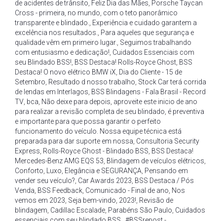
de acidentes de trânsito
,
Feliz Dia das Mães
,
Porsche Taycan
Cross - primeira
,
no mundo
,
com o teto panorâmico
transparente e blindado.
,
Experiência e cuidado garantem a
excelência nos resultados.
,
Para aqueles que segurança e
qualidade vêm em primeiro lugar.
,
Seguimos trabalhando
com entusiasmo e dedicação!
,
Cuidados Essenciais com
seu Blindado BSS!
,
BSS Destaca! Rolls-Royce Ghost
,
BSS
Destaca! O novo elétrico BMW iX
,
Dia do Cliente - 15 de
Setembro
,
Resultado d nosso trabalho
,
Stock Car terá corrida
de lendas em Interlagos
,
BSS Blindagens - Fala Brasil - Record
TV
,
bca
,
Não deixe para depois
,
aproveite este inicio de ano
para realizar a revisão completa de seu blindado
,
é preventiva
e importante para que possa garantir o perfeito
funcionamento do veículo. Nossa equipe técnica está
preparada para dar suporte em nossa
,
Consultoria Security
Express
,
Rolls-Royce Ghost - Blindado BSS
,
BSS Destaca!
Mercedes-Benz AMG EQS 53
,
Blindagem de veículos elétricos
,
Conforto
,
Luxo
,
Elegância e SEGURANÇA
,
Pensando em
vender seu veículo?
,
Car Awards 2023
,
BSS Destaca / Pós
Venda
,
BSS Feedback
,
Comunicado - Final de ano
,
Nos
vemos em 2023
,
Seja bem-vindo
,
2023!
,
Revisão de
blindagem
,
Cadillac Escalade
,
Parabéns São Paulo
,
Cuidados
essenciais com seu blindado BSS
,
#BSSrepost -