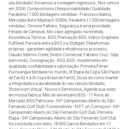
seu blindado!
,
Iniciamos a contagem regressiva.
,
Nos vemos
em 2024!
,
Compromisso | Responsabilidade | Qualidade
,
Parabéns | 1.000 blindagens vendidas - Francisco Batina
,
Mercedes-Benz Maybach S580e
,
Parabéns | 1.000 blindagens
vendidas - Simone Palharo
,
Segurança é uma prioridade
,
Feriado de Carnaval
,
Alto valor agregado na revenda
,
Assistência Técnica - BSS
,
Premiação BSS
,
Vidros Graphene
FullSteel
,
Parceria entre a BSS e a Stuttgart
,
Plataformas
próprias - garantem agilidade e eficiência no processo
,
Claudio Marmo Conte
,
Diretor Comercial
,
Fabiano Cruz - Seja
bem-vindo
,
Consignação - BSS
,
BSS - investimento em
qualidade
,
confiabilidade e valorização
,
Primeira Ferrari
Purosangue blindada no mundo
,
IX Etapa da Copa São Paulo
de Fan32 e a IX Copa Brasil de Fan32
,
Dicas de como manter
a integridade e a durabilidade do seu veículo blindado
,
Showroom Virtual - Novos e Seminovos
,
Agende sua visita
em nossa fabrica
,
Mês de aniversário BSS - 17 Anos de
Mercado
,
BSS Patrocina - 54º Campeonato Aberto do São
Fernando Golf Club!
,
Fornecedores - N.P.T srl
,
Começou! - 54º
Campeonato Aberto do São Fernando Golf Club
,
Primeira
Etapa - 54º Campeonato Aberto do São Fernando Golf Club
foi concluída com êxito
,
18.000 Carros Blindados em 17