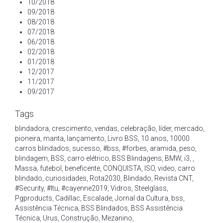
10/2018
09/2018
08/2018
07/2018
06/2018
02/2018
01/2018
12/2017
11/2017
09/2017
Tags
blindadora
,
crescimento
,
vendas
,
celebração
,
líder
,
mercado
,
pioneira
,
manta
,
lançamento
,
Livro BSS
,
10 anos
,
10000
carros blindados
,
sucesso
,
#bss
,
#forbes
,
aramida
,
peso
,
blindagem
,
BSS
,
carro elétrico
,
BSS Blindagens
,
BMW
,
i3
,
,
Massa
,
futebol
,
beneficente
,
CONQUISTA
,
ISO
,
video
,
carro
blindado
,
curiosidades
,
Rota2030
,
Blindado
,
Revista CNT
,
#Security
,
#Itu
,
#cayenne2019
,
Vidros
,
Steelglass
,
Pgproducts
,
Cadillac
,
Escalade
,
Jornal da Cultura
,
bss
,
Assistência Técnica
,
BSS Blindados
,
BSS Assistência
Técnica
,
Urus
,
Construção
,
Mezanino
,