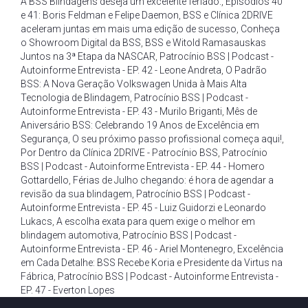
A BSS Blindagens deseja um excelente feriado.
,
Episódios 40
e 41: Boris Feldman e Felipe Daemon
,
BSS e Clínica 2DRIVE
aceleram juntas em mais uma edição de sucesso
,
Conheça
o Showroom Digital da BSS
,
BSS e Witold Ramasauskas
Juntos na 3ª Etapa da NASCAR
,
Patrocínio BSS | Podcast -
Autoinforme Entrevista - EP. 42 - Leone Andreta
,
O Padrão
BSS: A Nova Geração Volkswagen Unida à Mais Alta
Tecnologia de Blindagem
,
Patrocínio BSS | Podcast -
Autoinforme Entrevista - EP. 43 - Murilo Briganti
,
Mês de
Aniversário BSS: Celebrando 19 Anos de Excelência em
Segurança
,
O seu próximo passo profissional começa aqui!
,
Por Dentro da Clínica 2DRIVE - Patrocínio BSS
,
Patrocínio
BSS | Podcast - Autoinforme Entrevista - EP. 44 - Homero
Gottardello
,
Férias de Julho chegando: é hora de agendar a
revisão da sua blindagem
,
Patrocínio BSS | Podcast -
Autoinforme Entrevista - EP. 45 - Luiz Guidorzi e Leonardo
Lukacs
,
A escolha exata para quem exige o melhor em
blindagem automotiva
,
Patrocínio BSS | Podcast -
Autoinforme Entrevista - EP. 46 - Ariel Montenegro
,
Excelência
em Cada Detalhe: BSS Recebe Koria e Presidente da Virtus na
Fábrica
,
Patrocínio BSS | Podcast - Autoinforme Entrevista -
EP. 47 - Everton Lopes