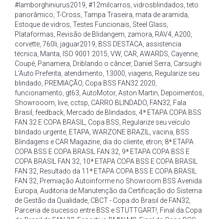
#lamborghiniurus2019
,
#12milcarros
,
vidrosblindados
,
teto
panorâmico
,
T-Cross
,
Tampa Traseira
,
mata de aramida
,
Estoque de vidros
,
Testes Funcionais
,
Steel Glass
,
Plataformas
,
Revisão de Blidangem
,
zamora
,
RAV4
,
A200
,
corvette
,
760li
,
jaguar2019
,
BSS DESTACA
,
assistencia
técnica
,
Manta
,
ISO 9001:2015
,
VW
,
CAR
,
AWARDS
,
Cayenne
,
Coupé
,
Panamera
,
Driblando o câncer
,
Daniel Serra
,
Carsughi
L'Auto Preferita
,
atendimento
,
13000
,
viagens
,
Regularize seu
blindado
,
PREMIAÇÃO
,
Copa BSS FAN32 2020
,
funcionamento
,
gt63
,
AutoMotor
,
Aston Martin
,
Depoimentos
,
Showrooom
,
live
,
cctsp
,
CARRO BLINDADO
,
FAN32
,
Fala
Brasil
,
feedback
,
Mercado de Blindados
,
4ª ETAPA COPA BSS
FAN 32 E COPA BRASIL
,
Copa BSS
,
Regularize seu veículo
blindado urgente
,
ETAPA
,
WARZONE BRAZIL
,
vacina
,
BSS
Blindagens e CAR Magazine
,
dia do cliente
,
etron
,
8ª ETAPA
COPA BSS E COPA BRASIL FAN 32
,
9ª ETAPA COPA BSS E
COPA BRASIL FAN 32
,
10ª ETAPA COPA BSS E COPA BRASIL
FAN 32
,
Resultado da 11ª ETAPA COPA BSS E COPA BRASIL
FAN 32
,
Premiação Autoinforme no Showroom BSS Avenida
Europa
,
Auditoria de Manutenção da Certificação do Sistema
de Gestão da Qualidade
,
CBCT - Copa do Brasil de FAN32
,
Parceria de sucesso entre BSS e STUTTGART!
,
Final da Copa