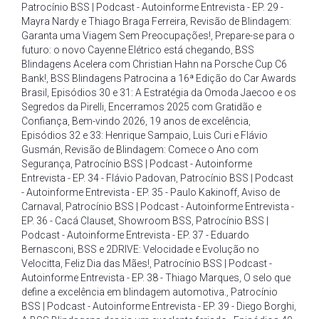
Patrocínio BSS | Podcast - Autoinforme Entrevista - EP. 29 -
Mayra Nardy e Thiago Braga Ferreira
,
Revisão de Blindagem:
Garanta uma Viagem Sem Preocupações!
,
Prepare-se para o
futuro: o novo Cayenne Elétrico está chegando
,
BSS
Blindagens Acelera com Christian Hahn na Porsche Cup C6
Bank!
,
BSS Blindagens Patrocina a 16ª Edição do Car Awards
Brasil
,
Episódios 30 e 31: A Estratégia da Omoda Jaecoo e os
Segredos da Pirelli
,
Encerramos 2025 com Gratidão e
Confiança
,
Bem-vindo 2026
,
19 anos de excelência
,
Episódios 32 e 33: Henrique Sampaio
,
Luis Curi e Flávio
Gusmán
,
Revisão de Blindagem: Comece o Ano com
Segurança
,
Patrocínio BSS | Podcast - Autoinforme
Entrevista - EP. 34 - Flávio Padovan
,
Patrocínio BSS | Podcast
- Autoinforme Entrevista - EP. 35 - Paulo Kakinoff
,
Aviso de
Carnaval
,
Patrocínio BSS | Podcast - Autoinforme Entrevista -
EP. 36 - Cacá Clauset
,
Showroom BSS
,
Patrocínio BSS |
Podcast - Autoinforme Entrevista - EP. 37 - Eduardo
Bernasconi
,
BSS e 2DRIVE: Velocidade e Evolução no
Velocitta
,
Feliz Dia das Mães!
,
Patrocínio BSS | Podcast -
Autoinforme Entrevista - EP. 38 - Thiago Marques
,
O selo que
define a excelência em blindagem automotiva.
,
Patrocínio
BSS | Podcast - Autoinforme Entrevista - EP. 39 - Diego Borghi
,