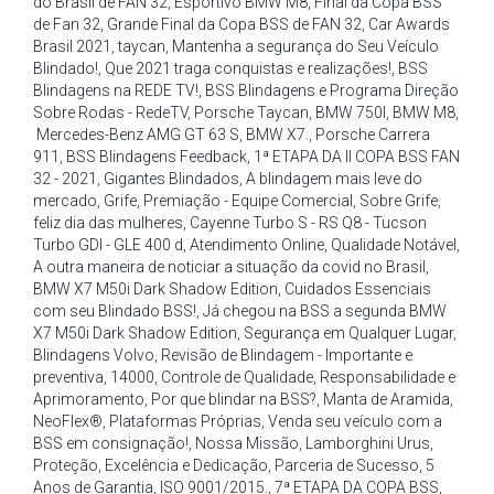
do Brasil de FAN 32
,
Esportivo BMW M8
,
Final da Copa BSS
de Fan 32
,
Grande Final da Copa BSS de FAN 32
,
Car Awards
Brasil 2021
,
taycan
,
Mantenha a segurança do Seu Veículo
Blindado!
,
Que 2021 traga conquistas e realizações!
,
BSS
Blindagens na REDE TV!
,
BSS Blindagens e Programa Direção
Sobre Rodas - RedeTV
,
Porsche Taycan
,
BMW 750I
,
BMW M8
,
Mercedes-Benz AMG GT 63 S
,
BMW X7.
,
Porsche Carrera
911
,
BSS Blindagens Feedback
,
1ª ETAPA DA II COPA BSS FAN
32 - 2021
,
Gigantes Blindados
,
A blindagem mais leve do
mercado
,
Grife
,
Premiação - Equipe Comercial
,
Sobre Grife
,
feliz dia das mulheres
,
Cayenne Turbo S - RS Q8 - Tucson
Turbo GDI - GLE 400 d
,
Atendimento Online
,
Qualidade Notável
,
A outra maneira de noticiar a situação da covid no Brasil
,
BMW X7 M50i Dark Shadow Edition
,
Cuidados Essenciais
com seu Blindado BSS!
,
Já chegou na BSS a segunda BMW
X7 M50i Dark Shadow Edition
,
Segurança em Qualquer Lugar
,
Blindagens Volvo
,
Revisão de Blindagem - Importante e
preventiva
,
14000
,
Controle de Qualidade
,
Responsabilidade e
Aprimoramento
,
Por que blindar na BSS?
,
Manta de Aramida
,
NeoFlex®
,
Plataformas Próprias
,
Venda seu veículo com a
BSS em consignação!
,
Nossa Missão
,
Lamborghini Urus
,
Proteção
,
Excelência e Dedicação
,
Parceria de Sucesso
,
5
Anos de Garantia
,
ISO 9001/2015.
,
7ª ETAPA DA COPA BSS
,