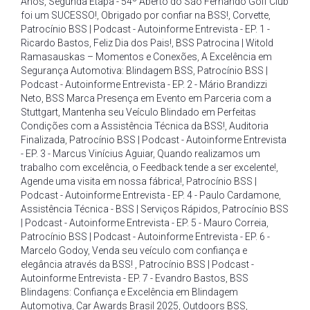
Anos
,
Segunda Etapa - 54º Aberto do São Fernando Golf Club
foi um SUCESSO!
,
Obrigado por confiar na BSS!
,
Corvette
,
Patrocínio BSS | Podcast - Autoinforme Entrevista - EP. 1 -
Ricardo Bastos
,
Feliz Dia dos Pais!
,
BSS Patrocina | Witold
Ramasauskas – Momentos e Conexões
,
A Excelência em
Segurança Automotiva: Blindagem BSS
,
Patrocínio BSS |
Podcast - Autoinforme Entrevista - EP. 2 - Mário Brandizzi
Neto
,
BSS Marca Presença em Evento em Parceria com a
Stuttgart
,
Mantenha seu Veículo Blindado em Perfeitas
Condições com a Assistência Técnica da BSS!
,
Auditoria
Finalizada
,
Patrocínio BSS | Podcast - Autoinforme Entrevista
- EP. 3 - Marcus Vinícius Aguiar
,
Quando realizamos um
trabalho com excelência
,
o Feedback tende a ser excelente!
,
Agende uma visita em nossa fábrica!
,
Patrocínio BSS |
Podcast - Autoinforme Entrevista - EP. 4 - Paulo Cardamone
,
Assistência Técnica - BSS | Serviços Rápidos
,
Patrocínio BSS
| Podcast - Autoinforme Entrevista - EP. 5 - Mauro Correia
,
Patrocínio BSS | Podcast - Autoinforme Entrevista - EP. 6 -
Marcelo Godoy
,
Venda seu veículo com confiança e
elegância através da BSS!
,
Patrocínio BSS | Podcast -
Autoinforme Entrevista - EP. 7 - Evandro Bastos
,
BSS
Blindagens: Confiança e Excelência em Blindagem
Automotiva
,
Car Awards Brasil 2025
,
Outdoors BSS
,