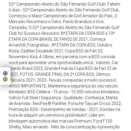
52º Campeonato Aberto do São Fernando Golf Club!
,
Faltam
6 dias - 52º Campeonato Aberto do São Fernando Golf Club
,
Começou o Maior Campeonato de Golf Amador do País
,
O
Mercado Reconhece o Valor
,
Paolo Brandizzi é Vice
Campeão
,
O 52º Campeonato Aberto do São Fernando Golf
Club foi Sucesso Absoluto!
,
8ª ETAPA DA COPA BSS e 13ª
ETAPA DA COPA BRASIL DE FAN32 DE 2021
,
Começa
Amanhã!
,
Fotografias - 8ª ETAPA DA COPA BSS
,
Outubro
Rosa
,
Cadillac Escalade 2021
,
Copa BSS de Fan 32
,
Novembro Azul
,
A Ulbrex
,
em parceria com a BSS convida
você para aproveitar uma oportunidade única.
,
Valores
,
Car
Wards Brasil 2022
,
Grande Final da Copa BSS de Fan 32 de
2021
,
FOTOS: GRANDE FINAL DA 2ª COPA BSS
,
Últimos
Veículos 2021
,
2022 - Novas conquistas e muito sucesso!
,
AVISO IMPORTANTE
,
Mantenha a segurança do seu veículo
blindado!
,
BSS Celebra - 15 anos - 15.000 veículos blindados
,
Vidros Full Steel | Segurança - Qualidade - Confiança
,
Manta
de Aramida - NeoFlex® Panther
,
Porsche Taycan Cross 2022
,
Premiação BSS - Desempenho de Vendas - 2021
,
Dúvidas na
hora de adquirir um seminovo já blindado?
,
Líder em
blindagem automotiva das marcas Premium
,
Ford F150
Shelby
,
Maio amarelo - Mês da conscientização e prevenção