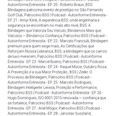
Autoinforme Entrevista - EP. 20 - Roberto Braun
,
BSS
Blindagens patrocina evento de prestígio no São Fernando
Golf Club
,
Patrocínio BSS | Podcast - Autoinforme Entrevista -
EP. 21 - Amyr Klink
,
A experiência BSS: onde engenharia e
segurança se encontram no mais alto nível
,
BSS: A
Blindagem que Valoriza Seu Veículo
,
Blindamos Mais que
Veículos — Blindamos Confiança
,
Patrocínio BSS | Podcast -
Autoinforme Entrevista - EP. 22 - Marcelo Franciulli
,
Blindagem
premium para quem exige mais
,
As Certificações que
Reforçam Nossa Liderança
,
BSS: a blindagem que os carros
de luxo merecem
,
Patrocínio BSS | Podcast - Autoinforme
Entrevista - EP. 23 - Marcel Bueno
,
Patrocínio BSS | Podcast -
Autoinforme Entrevista - EP. 24 - Raquel Mizoe
,
Outubro Rosa:
A Prevenção é a sua Maior Proteção.
,
BSS | Zeekr: O
Processo de Blindagem
,
Patrocínio BSS | Podcast -
Autoinforme Entrevista - EP. 25 - Marcelo Rodrigues
,
Blindagem Inteligente: Leveza
,
Proteção e Performance
,
Patrocínio BSS | Podcast - Autoinforme Entrevista - EP. 26 -
Hugo Domingues
,
ISO 9001:2015 renovada — confiança que
se fortalece
,
Patrocínio BSS | Podcast - Autoinforme
Entrevista - EP. 27 - Ariel Mógor
,
Patrocínio BSS | Podcast -
Autoinforme Entrevista - EP. 28 - Jaroslav Sussland
,