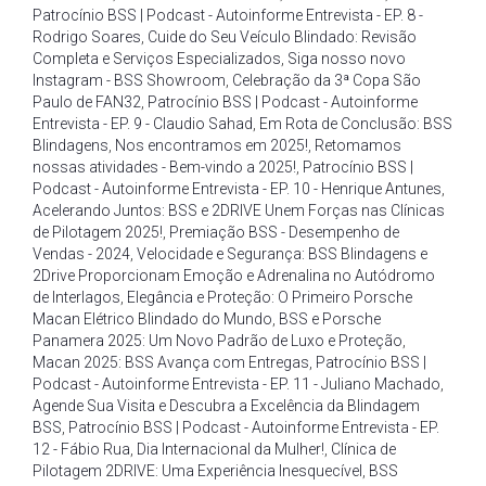
Patrocínio BSS | Podcast - Autoinforme Entrevista - EP. 8 -
Rodrigo Soares
,
Cuide do Seu Veículo Blindado: Revisão
Completa e Serviços Especializados
,
Siga nosso novo
Instagram - BSS Showroom
,
Celebração da 3ª Copa São
Paulo de FAN32
,
Patrocínio BSS | Podcast - Autoinforme
Entrevista - EP. 9 - Claudio Sahad
,
Em Rota de Conclusão: BSS
Blindagens
,
Nos encontramos em 2025!
,
Retomamos
nossas atividades - Bem-vindo a 2025!
,
Patrocínio BSS |
Podcast - Autoinforme Entrevista - EP. 10 - Henrique Antunes
,
Acelerando Juntos: BSS e 2DRIVE Unem Forças nas Clínicas
de Pilotagem 2025!
,
Premiação BSS - Desempenho de
Vendas - 2024
,
Velocidade e Segurança: BSS Blindagens e
2Drive Proporcionam Emoção e Adrenalina no Autódromo
de Interlagos
,
Elegância e Proteção: O Primeiro Porsche
Macan Elétrico Blindado do Mundo
,
BSS e Porsche
Panamera 2025: Um Novo Padrão de Luxo e Proteção
,
Macan 2025: BSS Avança com Entregas
,
Patrocínio BSS |
Podcast - Autoinforme Entrevista - EP. 11 - Juliano Machado
,
Agende Sua Visita e Descubra a Excelência da Blindagem
BSS
,
Patrocínio BSS | Podcast - Autoinforme Entrevista - EP.
12 - Fábio Rua
,
Dia Internacional da Mulher!
,
Clínica de
Pilotagem 2DRIVE: Uma Experiência Inesquecível
,
BSS