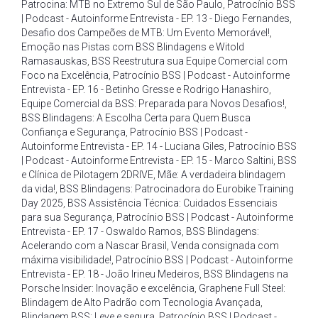
Patrocina: MTB no Extremo Sul de São Paulo
,
Patrocínio BSS
| Podcast - Autoinforme Entrevista - EP. 13 - Diego Fernandes
,
Desafio dos Campeões de MTB: Um Evento Memorável!
,
Emoção nas Pistas com BSS Blindagens e Witold
Ramasauskas
,
BSS Reestrutura sua Equipe Comercial com
Foco na Excelência
,
Patrocínio BSS | Podcast - Autoinforme
Entrevista - EP. 16 - Betinho Gresse e Rodrigo Hanashiro
,
Equipe Comercial da BSS: Preparada para Novos Desafios!
,
BSS Blindagens: A Escolha Certa para Quem Busca
Confiança e Segurança
,
Patrocínio BSS | Podcast -
Autoinforme Entrevista - EP. 14 - Luciana Giles
,
Patrocínio BSS
| Podcast - Autoinforme Entrevista - EP. 15 - Marco Saltini
,
BSS
e Clínica de Pilotagem 2DRIVE
,
Mãe: A verdadeira blindagem
da vida!
,
BSS Blindagens: Patrocinadora do Eurobike Training
Day 2025
,
BSS Assistência Técnica: Cuidados Essenciais
para sua Segurança
,
Patrocínio BSS | Podcast - Autoinforme
Entrevista - EP. 17 - Oswaldo Ramos
,
BSS Blindagens:
Acelerando com a Nascar Brasil
,
Venda consignada com
máxima visibilidade!
,
Patrocínio BSS | Podcast - Autoinforme
Entrevista - EP. 18 - João Irineu Medeiros
,
BSS Blindagens na
Porsche Insider: Inovação e excelência
,
Graphene Full Steel:
Blindagem de Alto Padrão com Tecnologia Avançada
,
Blindagem BSS: Leve e segura
,
Patrocínio BSS | Podcast -