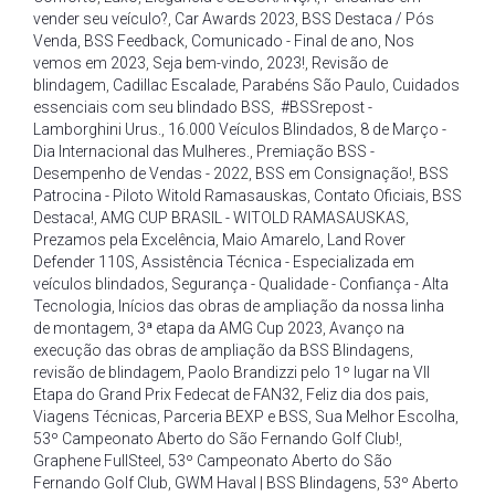
vender seu veículo?
,
Car Awards 2023
,
BSS Destaca / Pós
Venda
,
BSS Feedback
,
Comunicado - Final de ano
,
Nos
vemos em 2023
,
Seja bem-vindo
,
2023!
,
Revisão de
blindagem
,
Cadillac Escalade
,
Parabéns São Paulo
,
Cuidados
essenciais com seu blindado BSS
,
#BSSrepost -
Lamborghini Urus.
,
16.000 Veículos Blindados
,
8 de Março -
Dia Internacional das Mulheres.
,
Premiação BSS -
Desempenho de Vendas - 2022
,
BSS em Consignação!
,
BSS
Patrocina - Piloto Witold Ramasauskas
,
Contato Oficiais
,
BSS
Destaca!
,
AMG CUP BRASIL - WITOLD RAMASAUSKAS
,
Prezamos pela Excelência
,
Maio Amarelo
,
Land Rover
Defender 110S
,
Assistência Técnica - Especializada em
veículos blindados
,
Segurança - Qualidade - Confiança - Alta
Tecnologia
,
Inícios das obras de ampliação da nossa linha
de montagem
,
3ª etapa da AMG Cup 2023
,
Avanço na
execução das obras de ampliação da BSS Blindagens
,
revisão de blindagem
,
Paolo Brandizzi pelo 1º lugar na VII
Etapa do Grand Prix Fedecat de FAN32
,
Feliz dia dos pais
,
Viagens Técnicas
,
Parceria BEXP e BSS
,
Sua Melhor Escolha
,
53º Campeonato Aberto do São Fernando Golf Club!
,
Graphene FullSteel
,
53º Campeonato Aberto do São
Fernando Golf Club
,
GWM Haval | BSS Blindagens
,
53º Aberto