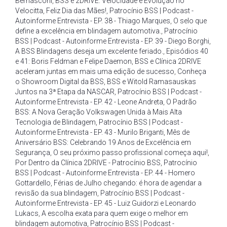
Bernasconi
,
BSS e 2DRIVE: Velocidade e Evolução no
Velocitta
,
Feliz Dia das Mães!
,
Patrocínio BSS | Podcast -
Autoinforme Entrevista - EP. 38 - Thiago Marques
,
O selo que
define a excelência em blindagem automotiva.
,
Patrocínio
BSS | Podcast - Autoinforme Entrevista - EP. 39 - Diego Borghi
,
A BSS Blindagens deseja um excelente feriado.
,
Episódios 40
e 41: Boris Feldman e Felipe Daemon
,
BSS e Clínica 2DRIVE
aceleram juntas em mais uma edição de sucesso
,
Conheça
o Showroom Digital da BSS
,
BSS e Witold Ramasauskas
Juntos na 3ª Etapa da NASCAR
,
Patrocínio BSS | Podcast -
Autoinforme Entrevista - EP. 42 - Leone Andreta
,
O Padrão
BSS: A Nova Geração Volkswagen Unida à Mais Alta
Tecnologia de Blindagem
,
Patrocínio BSS | Podcast -
Autoinforme Entrevista - EP. 43 - Murilo Briganti
,
Mês de
Aniversário BSS: Celebrando 19 Anos de Excelência em
Segurança
,
O seu próximo passo profissional começa aqui!
,
Por Dentro da Clínica 2DRIVE - Patrocínio BSS
,
Patrocínio
BSS | Podcast - Autoinforme Entrevista - EP. 44 - Homero
Gottardello
,
Férias de Julho chegando: é hora de agendar a
revisão da sua blindagem
,
Patrocínio BSS | Podcast -
Autoinforme Entrevista - EP. 45 - Luiz Guidorzi e Leonardo
Lukacs
,
A escolha exata para quem exige o melhor em
blindagem automotiva
,
Patrocínio BSS | Podcast -