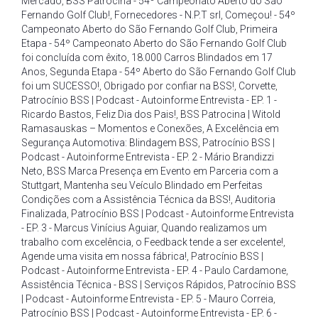
Mercado
,
BSS Patrocina - 54º Campeonato Aberto do São
Fernando Golf Club!
,
Fornecedores - N.P.T srl
,
Começou! - 54º
Campeonato Aberto do São Fernando Golf Club
,
Primeira
Etapa - 54º Campeonato Aberto do São Fernando Golf Club
foi concluída com êxito
,
18.000 Carros Blindados em 17
Anos
,
Segunda Etapa - 54º Aberto do São Fernando Golf Club
foi um SUCESSO!
,
Obrigado por confiar na BSS!
,
Corvette
,
Patrocínio BSS | Podcast - Autoinforme Entrevista - EP. 1 -
Ricardo Bastos
,
Feliz Dia dos Pais!
,
BSS Patrocina | Witold
Ramasauskas – Momentos e Conexões
,
A Excelência em
Segurança Automotiva: Blindagem BSS
,
Patrocínio BSS |
Podcast - Autoinforme Entrevista - EP. 2 - Mário Brandizzi
Neto
,
BSS Marca Presença em Evento em Parceria com a
Stuttgart
,
Mantenha seu Veículo Blindado em Perfeitas
Condições com a Assistência Técnica da BSS!
,
Auditoria
Finalizada
,
Patrocínio BSS | Podcast - Autoinforme Entrevista
- EP. 3 - Marcus Vinícius Aguiar
,
Quando realizamos um
trabalho com excelência
,
o Feedback tende a ser excelente!
,
Agende uma visita em nossa fábrica!
,
Patrocínio BSS |
Podcast - Autoinforme Entrevista - EP. 4 - Paulo Cardamone
,
Assistência Técnica - BSS | Serviços Rápidos
,
Patrocínio BSS
| Podcast - Autoinforme Entrevista - EP. 5 - Mauro Correia
,
Patrocínio BSS | Podcast - Autoinforme Entrevista - EP. 6 -