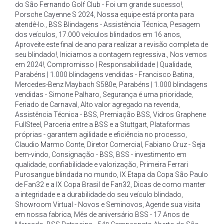
do São Fernando Golf Club - Foi um grande sucesso!
,
Porsche Cayenne S 2024
,
Nossa equipe está pronta para
atendê-lo.
,
BSS Blindagens - Assistência Técnica
,
Pesagem
dos veículos
,
17.000 veículos blindados em 16 anos
,
Aproveite este final de ano para realizar a revisão completa de
seu blindado!
,
Iniciamos a contagem regressiva.
,
Nos vemos
em 2024!
,
Compromisso | Responsabilidade | Qualidade
,
Parabéns | 1.000 blindagens vendidas - Francisco Batina
,
Mercedes-Benz Maybach S580e
,
Parabéns | 1.000 blindagens
vendidas - Simone Palharo
,
Segurança é uma prioridade
,
Feriado de Carnaval
,
Alto valor agregado na revenda
,
Assistência Técnica - BSS
,
Premiação BSS
,
Vidros Graphene
FullSteel
,
Parceria entre a BSS e a Stuttgart
,
Plataformas
próprias - garantem agilidade e eficiência no processo
,
Claudio Marmo Conte
,
Diretor Comercial
,
Fabiano Cruz - Seja
bem-vindo
,
Consignação - BSS
,
BSS - investimento em
qualidade
,
confiabilidade e valorização
,
Primeira Ferrari
Purosangue blindada no mundo
,
IX Etapa da Copa São Paulo
de Fan32 e a IX Copa Brasil de Fan32
,
Dicas de como manter
a integridade e a durabilidade do seu veículo blindado
,
Showroom Virtual - Novos e Seminovos
,
Agende sua visita
em nossa fabrica
,
Mês de aniversário BSS - 17 Anos de