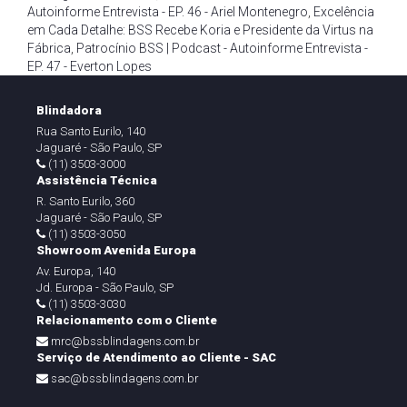
Autoinforme Entrevista - EP. 46 - Ariel Montenegro
,
Excelência
em Cada Detalhe: BSS Recebe Koria e Presidente da Virtus na
Fábrica
,
Patrocínio BSS | Podcast - Autoinforme Entrevista -
EP. 47 - Everton Lopes
Blindadora
Rua Santo Eurilo, 140
Jaguaré - São Paulo, SP
(11) 3503-3000
Assistência Técnica
R. Santo Eurilo, 360
Jaguaré - São Paulo, SP
(11) 3503-3050
Showroom Avenida Europa
Av. Europa, 140
Jd. Europa - São Paulo, SP
(11) 3503-3030
Relacionamento com o Cliente
mrc@bssblindagens.com.br
Serviço de Atendimento ao Cliente - SAC
sac@bssblindagens.com.br