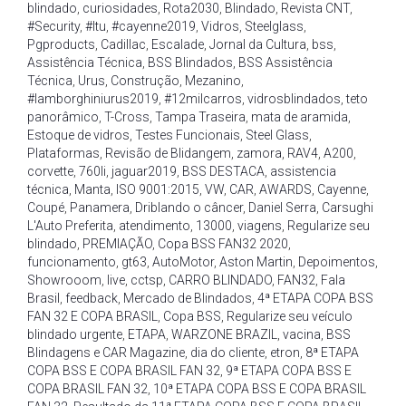
blindado
,
curiosidades
,
Rota2030
,
Blindado
,
Revista CNT
,
#Security
,
#Itu
,
#cayenne2019
,
Vidros
,
Steelglass
,
Pgproducts
,
Cadillac
,
Escalade
,
Jornal da Cultura
,
bss
,
Assistência Técnica
,
BSS Blindados
,
BSS Assistência
Técnica
,
Urus
,
Construção
,
Mezanino
,
#lamborghiniurus2019
,
#12milcarros
,
vidrosblindados
,
teto
panorâmico
,
T-Cross
,
Tampa Traseira
,
mata de aramida
,
Estoque de vidros
,
Testes Funcionais
,
Steel Glass
,
Plataformas
,
Revisão de Blidangem
,
zamora
,
RAV4
,
A200
,
corvette
,
760li
,
jaguar2019
,
BSS DESTACA
,
assistencia
técnica
,
Manta
,
ISO 9001:2015
,
VW
,
CAR
,
AWARDS
,
Cayenne
,
Coupé
,
Panamera
,
Driblando o câncer
,
Daniel Serra
,
Carsughi
L'Auto Preferita
,
atendimento
,
13000
,
viagens
,
Regularize seu
blindado
,
PREMIAÇÃO
,
Copa BSS FAN32 2020
,
funcionamento
,
gt63
,
AutoMotor
,
Aston Martin
,
Depoimentos
,
Showrooom
,
live
,
cctsp
,
CARRO BLINDADO
,
FAN32
,
Fala
Brasil
,
feedback
,
Mercado de Blindados
,
4ª ETAPA COPA BSS
FAN 32 E COPA BRASIL
,
Copa BSS
,
Regularize seu veículo
blindado urgente
,
ETAPA
,
WARZONE BRAZIL
,
vacina
,
BSS
Blindagens e CAR Magazine
,
dia do cliente
,
etron
,
8ª ETAPA
COPA BSS E COPA BRASIL FAN 32
,
9ª ETAPA COPA BSS E
COPA BRASIL FAN 32
,
10ª ETAPA COPA BSS E COPA BRASIL