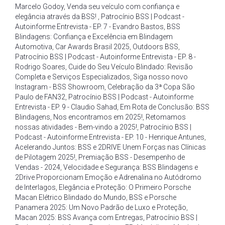
Marcelo Godoy
,
Venda seu veículo com confiança e
elegância através da BSS!
,
Patrocínio BSS | Podcast -
Autoinforme Entrevista - EP. 7 - Evandro Bastos
,
BSS
Blindagens: Confiança e Excelência em Blindagem
Automotiva
,
Car Awards Brasil 2025
,
Outdoors BSS
,
Patrocínio BSS | Podcast - Autoinforme Entrevista - EP. 8 -
Rodrigo Soares
,
Cuide do Seu Veículo Blindado: Revisão
Completa e Serviços Especializados
,
Siga nosso novo
Instagram - BSS Showroom
,
Celebração da 3ª Copa São
Paulo de FAN32
,
Patrocínio BSS | Podcast - Autoinforme
Entrevista - EP. 9 - Claudio Sahad
,
Em Rota de Conclusão: BSS
Blindagens
,
Nos encontramos em 2025!
,
Retomamos
nossas atividades - Bem-vindo a 2025!
,
Patrocínio BSS |
Podcast - Autoinforme Entrevista - EP. 10 - Henrique Antunes
,
Acelerando Juntos: BSS e 2DRIVE Unem Forças nas Clínicas
de Pilotagem 2025!
,
Premiação BSS - Desempenho de
Vendas - 2024
,
Velocidade e Segurança: BSS Blindagens e
2Drive Proporcionam Emoção e Adrenalina no Autódromo
de Interlagos
,
Elegância e Proteção: O Primeiro Porsche
Macan Elétrico Blindado do Mundo
,
BSS e Porsche
Panamera 2025: Um Novo Padrão de Luxo e Proteção
,
Macan 2025: BSS Avança com Entregas
,
Patrocínio BSS |