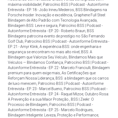
máxima visibilidade!
,
Patrocínio BSS | Podcast - Autoinforme
Entrevista - EP. 18 - João Irineu Medeiros
,
BSS Blindagens na
Porsche Insider: Inovação e excelência
,
Graphene Full Steel:
Blindagem de Alto Padrão com Tecnologia Avançada
,
Blindagem BSS: Leve e segura
,
Patrocínio BSS | Podcast -
Autoinforme Entrevista - EP. 20 - Roberto Braun
,
BSS
Blindagens patrocina evento de prestígio no São Fernando
Golf Club
,
Patrocínio BSS | Podcast - Autoinforme Entrevista -
EP. 21 - Amyr Klink
,
A experiência BSS: onde engenharia e
segurança se encontram no mais alto nível
,
BSS: A
Blindagem que Valoriza Seu Veículo
,
Blindamos Mais que
Veículos — Blindamos Confiança
,
Patrocínio BSS | Podcast -
Autoinforme Entrevista - EP. 22 - Marcelo Franciulli
,
Blindagem
premium para quem exige mais
,
As Certificações que
Reforçam Nossa Liderança
,
BSS: a blindagem que os carros
de luxo merecem
,
Patrocínio BSS | Podcast - Autoinforme
Entrevista - EP. 23 - Marcel Bueno
,
Patrocínio BSS | Podcast -
Autoinforme Entrevista - EP. 24 - Raquel Mizoe
,
Outubro Rosa:
A Prevenção é a sua Maior Proteção.
,
BSS | Zeekr: O
Processo de Blindagem
,
Patrocínio BSS | Podcast -
Autoinforme Entrevista - EP. 25 - Marcelo Rodrigues
,
Blindagem Inteligente: Leveza
,
Proteção e Performance
,