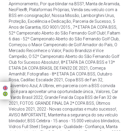
Aprimoramento
,
Por que blindar na BSS?
,
Manta de Aramida
,
NeoFlex®
,
Plataformas Próprias
,
Venda seu veículo com a
BSS em consignação!
,
Nossa Missão
,
Lamborghini Urus
,
Proteção
,
Excelência e Dedicação
,
Parceria de Sucesso
,
5
Anos de Garantia
,
ISO 9001/2015.
,
7ª ETAPA DA COPA BSS
,
52º Campeonato Aberto do São Fernando Golf Club!
,
Faltam
6 dias - 52º Campeonato Aberto do São Fernando Golf Club
,
Começou o Maior Campeonato de Golf Amador do País
,
O
Mercado Reconhece o Valor
,
Paolo Brandizzi é Vice
Campeão
,
O 52º Campeonato Aberto do São Fernando Golf
Club foi Sucesso Absoluto!
,
8ª ETAPA DA COPA BSS e 13ª
ETAPA DA COPA BRASIL DE FAN32 DE 2021
,
Começa
Amanhã!
,
Fotografias - 8ª ETAPA DA COPA BSS
,
Outubro
Rosa
,
Cadillac Escalade 2021
,
Copa BSS de Fan 32
,
Novembro Azul
,
A Ulbrex
,
em parceria com a BSS convida
você para aproveitar uma oportunidade única.
,
Valores
,
Car
Wards Brasil 2022
,
Grande Final da Copa BSS de Fan 32 de
2021
,
FOTOS: GRANDE FINAL DA 2ª COPA BSS
,
Últimos
Veículos 2021
,
2022 - Novas conquistas e muito sucesso!
,
AVISO IMPORTANTE
,
Mantenha a segurança do seu veículo
blindado!
,
BSS Celebra - 15 anos - 15.000 veículos blindados
,
Vidros Full Steel | Segurança - Qualidade - Confiança
,
Manta