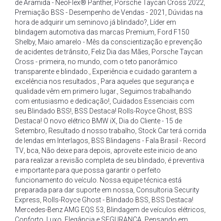
de Aramida - NeoFlex® Panther
,
Porsche Taycan Cross 2022
,
Premiação BSS - Desempenho de Vendas - 2021
,
Dúvidas na
hora de adquirir um seminovo já blindado?
,
Líder em
blindagem automotiva das marcas Premium
,
Ford F150
Shelby
,
Maio amarelo - Mês da conscientização e prevenção
de acidentes de trânsito
,
Feliz Dia das Mães
,
Porsche Taycan
Cross - primeira
,
no mundo
,
com o teto panorâmico
transparente e blindado.
,
Experiência e cuidado garantem a
excelência nos resultados.
,
Para aqueles que segurança e
qualidade vêm em primeiro lugar.
,
Seguimos trabalhando
com entusiasmo e dedicação!
,
Cuidados Essenciais com
seu Blindado BSS!
,
BSS Destaca! Rolls-Royce Ghost
,
BSS
Destaca! O novo elétrico BMW iX
,
Dia do Cliente - 15 de
Setembro
,
Resultado d nosso trabalho
,
Stock Car terá corrida
de lendas em Interlagos
,
BSS Blindagens - Fala Brasil - Record
TV
,
bca
,
Não deixe para depois
,
aproveite este inicio de ano
para realizar a revisão completa de seu blindado
,
é preventiva
e importante para que possa garantir o perfeito
funcionamento do veículo. Nossa equipe técnica está
preparada para dar suporte em nossa
,
Consultoria Security
Express
,
Rolls-Royce Ghost - Blindado BSS
,
BSS Destaca!
Mercedes-Benz AMG EQS 53
,
Blindagem de veículos elétricos
,
Conforto
,
Luxo
,
Elegância e SEGURANÇA
,
Pensando em