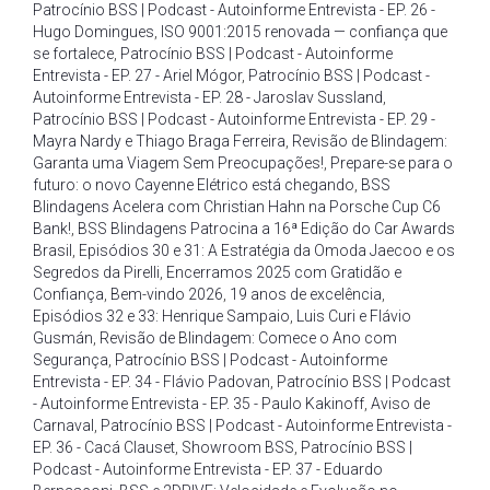
Patrocínio BSS | Podcast - Autoinforme Entrevista - EP. 26 -
Hugo Domingues
,
ISO 9001:2015 renovada — confiança que
se fortalece
,
Patrocínio BSS | Podcast - Autoinforme
Entrevista - EP. 27 - Ariel Mógor
,
Patrocínio BSS | Podcast -
Autoinforme Entrevista - EP. 28 - Jaroslav Sussland
,
Patrocínio BSS | Podcast - Autoinforme Entrevista - EP. 29 -
Mayra Nardy e Thiago Braga Ferreira
,
Revisão de Blindagem:
Garanta uma Viagem Sem Preocupações!
,
Prepare-se para o
futuro: o novo Cayenne Elétrico está chegando
,
BSS
Blindagens Acelera com Christian Hahn na Porsche Cup C6
Bank!
,
BSS Blindagens Patrocina a 16ª Edição do Car Awards
Brasil
,
Episódios 30 e 31: A Estratégia da Omoda Jaecoo e os
Segredos da Pirelli
,
Encerramos 2025 com Gratidão e
Confiança
,
Bem-vindo 2026
,
19 anos de excelência
,
Episódios 32 e 33: Henrique Sampaio
,
Luis Curi e Flávio
Gusmán
,
Revisão de Blindagem: Comece o Ano com
Segurança
,
Patrocínio BSS | Podcast - Autoinforme
Entrevista - EP. 34 - Flávio Padovan
,
Patrocínio BSS | Podcast
- Autoinforme Entrevista - EP. 35 - Paulo Kakinoff
,
Aviso de
Carnaval
,
Patrocínio BSS | Podcast - Autoinforme Entrevista -
EP. 36 - Cacá Clauset
,
Showroom BSS
,
Patrocínio BSS |
Podcast - Autoinforme Entrevista - EP. 37 - Eduardo