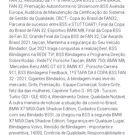
FAN 32
,
Resultado da 11ª ETAPA COPA BSS E COPA BRASIL
FAN 32
,
Premiação Autoinforme no Showroom BSS Avenida
Europa
,
Auditoria de Manutenção da Certificação do Sistema
de Gestão da Qualidade
,
CBCT - Copa do Brasil de FAN32
,
Parceria de sucesso entre BSS e STUTTGART!
,
Final da Copa
do Brasil de FAN 32
,
Esportivo BMW M8
,
Final da Copa BSS
de Fan 32
,
Grande Final da Copa BSS de FAN 32
,
Car Awards
Brasil 2021
,
taycan
,
Mantenha a segurança do Seu Veículo
Blindado!
,
Que 2021 traga conquistas e realizações!
,
BSS
Blindagens na REDE TV!
,
BSS Blindagens e Programa Direção
Sobre Rodas - RedeTV
,
Porsche Taycan
,
BMW 750I
,
BMW M8
,
Mercedes-Benz AMG GT 63 S
,
BMW X7.
,
Porsche Carrera
911
,
BSS Blindagens Feedback
,
1ª ETAPA DA II COPA BSS FAN
32 - 2021
,
Gigantes Blindados
,
A blindagem mais leve do
mercado
,
Grife
,
Premiação - Equipe Comercial
,
Sobre Grife
,
feliz dia das mulheres
,
Cayenne Turbo S - RS Q8 - Tucson
Turbo GDI - GLE 400 d
,
Atendimento Online
,
Qualidade Notável
,
A outra maneira de noticiar a situação da covid no Brasil
,
BMW X7 M50i Dark Shadow Edition
,
Cuidados Essenciais
com seu Blindado BSS!
,
Já chegou na BSS a segunda BMW
X7 M50i Dark Shadow Edition
,
Segurança em Qualquer Lugar
,
Blindagens Volvo
,
Revisão de Blindagem - Importante e
preventiva
,
14000
,
Controle de Qualidade
,
Responsabilidade e