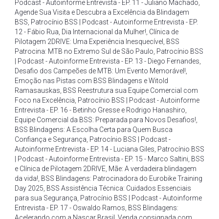
Podcast - Autoinforme Entrevista - EP. 11 - Juliano Machado
,
Agende Sua Visita e Descubra a Excelência da Blindagem
BSS
,
Patrocínio BSS | Podcast - Autoinforme Entrevista - EP.
12 - Fábio Rua
,
Dia Internacional da Mulher!
,
Clínica de
Pilotagem 2DRIVE: Uma Experiência Inesquecível
,
BSS
Patrocina: MTB no Extremo Sul de São Paulo
,
Patrocínio BSS
| Podcast - Autoinforme Entrevista - EP. 13 - Diego Fernandes
,
Desafio dos Campeões de MTB: Um Evento Memorável!
,
Emoção nas Pistas com BSS Blindagens e Witold
Ramasauskas
,
BSS Reestrutura sua Equipe Comercial com
Foco na Excelência
,
Patrocínio BSS | Podcast - Autoinforme
Entrevista - EP. 16 - Betinho Gresse e Rodrigo Hanashiro
,
Equipe Comercial da BSS: Preparada para Novos Desafios!
,
BSS Blindagens: A Escolha Certa para Quem Busca
Confiança e Segurança
,
Patrocínio BSS | Podcast -
Autoinforme Entrevista - EP. 14 - Luciana Giles
,
Patrocínio BSS
| Podcast - Autoinforme Entrevista - EP. 15 - Marco Saltini
,
BSS
e Clínica de Pilotagem 2DRIVE
,
Mãe: A verdadeira blindagem
da vida!
,
BSS Blindagens: Patrocinadora do Eurobike Training
Day 2025
,
BSS Assistência Técnica: Cuidados Essenciais
para sua Segurança
,
Patrocínio BSS | Podcast - Autoinforme
Entrevista - EP. 17 - Oswaldo Ramos
,
BSS Blindagens:
Acelerando com a Nascar Brasil
,
Venda consignada com