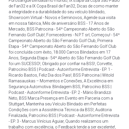
Purosangue blindada no mundo
,
IX Etapa da Copa São Paulo
de Fan32 e a IX Copa Brasil de Fan32
,
Dicas de como manter
a integridade e a durabilidade do seu veículo blindado
,
Showroom Virtual - Novos e Seminovos
,
Agende sua visita
em nossa fabrica
,
Mês de aniversário BSS - 17 Anos de
Mercado
,
BSS Patrocina - 54º Campeonato Aberto do São
Fernando Golf Club!
,
Fornecedores - N.P.T srl
,
Começou! - 54º
Campeonato Aberto do São Fernando Golf Club
,
Primeira
Etapa - 54º Campeonato Aberto do São Fernando Golf Club
foi concluída com êxito
,
18.000 Carros Blindados em 17
Anos
,
Segunda Etapa - 54º Aberto do São Fernando Golf Club
foi um SUCESSO!
,
Obrigado por confiar na BSS!
,
Corvette
,
Patrocínio BSS | Podcast - Autoinforme Entrevista - EP. 1 -
Ricardo Bastos
,
Feliz Dia dos Pais!
,
BSS Patrocina | Witold
Ramasauskas – Momentos e Conexões
,
A Excelência em
Segurança Automotiva: Blindagem BSS
,
Patrocínio BSS |
Podcast - Autoinforme Entrevista - EP. 2 - Mário Brandizzi
Neto
,
BSS Marca Presença em Evento em Parceria com a
Stuttgart
,
Mantenha seu Veículo Blindado em Perfeitas
Condições com a Assistência Técnica da BSS!
,
Auditoria
Finalizada
,
Patrocínio BSS | Podcast - Autoinforme Entrevista
- EP. 3 - Marcus Vinícius Aguiar
,
Quando realizamos um
trabalho com excelência
,
o Feedback tende a ser excelente!
,