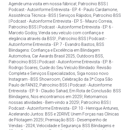
Agende uma visita em nossa fábrica!
,
Patrocínio BSS |
Podcast - Autoinforme Entrevista - EP. 4 - Paulo Cardamone
,
Assistência Técnica - BSS | Serviços Rápidos
,
Patrocínio BSS
| Podcast - Autoinforme Entrevista - EP. 5 - Mauro Correia
,
Patrocínio BSS | Podcast - Autoinforme Entrevista - EP. 6 -
Marcelo Godoy
,
Venda seu veículo com confiança e
elegância através da BSS!
,
Patrocínio BSS | Podcast -
Autoinforme Entrevista - EP. 7 - Evandro Bastos
,
BSS
Blindagens: Confiança e Excelência em Blindagem
Automotiva
,
Car Awards Brasil 2025
,
Outdoors BSS
,
Patrocínio BSS | Podcast - Autoinforme Entrevista - EP. 8 -
Rodrigo Soares
,
Cuide do Seu Veículo Blindado: Revisão
Completa e Serviços Especializados
,
Siga nosso novo
Instagram - BSS Showroom
,
Celebração da 3ª Copa São
Paulo de FAN32
,
Patrocínio BSS | Podcast - Autoinforme
Entrevista - EP. 9 - Claudio Sahad
,
Em Rota de Conclusão: BSS
Blindagens
,
Nos encontramos em 2025!
,
Retomamos
nossas atividades - Bem-vindo a 2025!
,
Patrocínio BSS |
Podcast - Autoinforme Entrevista - EP. 10 - Henrique Antunes
,
Acelerando Juntos: BSS e 2DRIVE Unem Forças nas Clínicas
de Pilotagem 2025!
,
Premiação BSS - Desempenho de
Vendas - 2024
,
Velocidade e Segurança: BSS Blindagens e