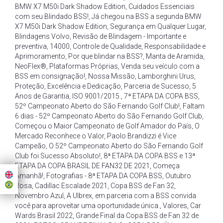
BMW X7 M50i Dark Shadow Edition
,
Cuidados Essenciais
com seu Blindado BSS!
,
Já chegou na BSS a segunda BMW
X7 M50i Dark Shadow Edition
,
Segurança em Qualquer Lugar
,
Blindagens Volvo
,
Revisão de Blindagem - Importante e
preventiva
,
14000
,
Controle de Qualidade
,
Responsabilidade e
Aprimoramento
,
Por que blindar na BSS?
,
Manta de Aramida
,
NeoFlex®
,
Plataformas Próprias
,
Venda seu veículo com a
BSS em consignação!
,
Nossa Missão
,
Lamborghini Urus
,
Proteção
,
Excelência e Dedicação
,
Parceria de Sucesso
,
5
Anos de Garantia
,
ISO 9001/2015.
,
7ª ETAPA DA COPA BSS
,
52º Campeonato Aberto do São Fernando Golf Club!
,
Faltam
6 dias - 52º Campeonato Aberto do São Fernando Golf Club
,
Começou o Maior Campeonato de Golf Amador do País
,
O
Mercado Reconhece o Valor
,
Paolo Brandizzi é Vice
Campeão
,
O 52º Campeonato Aberto do São Fernando Golf
Club foi Sucesso Absoluto!
,
8ª ETAPA DA COPA BSS e 13ª
ETAPA DA COPA BRASIL DE FAN32 DE 2021
,
Começa
Amanhã!
,
Fotografias - 8ª ETAPA DA COPA BSS
,
Outubro
Rosa
,
Cadillac Escalade 2021
,
Copa BSS de Fan 32
,
Novembro Azul
,
A Ulbrex
,
em parceria com a BSS convida
você para aproveitar uma oportunidade única.
,
Valores
,
Car
Wards Brasil 2022
,
Grande Final da Copa BSS de Fan 32 de