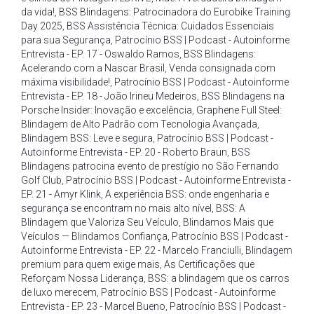
da vida!
,
BSS Blindagens: Patrocinadora do Eurobike Training
Day 2025
,
BSS Assistência Técnica: Cuidados Essenciais
para sua Segurança
,
Patrocínio BSS | Podcast - Autoinforme
Entrevista - EP. 17 - Oswaldo Ramos
,
BSS Blindagens:
Acelerando com a Nascar Brasil
,
Venda consignada com
máxima visibilidade!
,
Patrocínio BSS | Podcast - Autoinforme
Entrevista - EP. 18 - João Irineu Medeiros
,
BSS Blindagens na
Porsche Insider: Inovação e excelência
,
Graphene Full Steel:
Blindagem de Alto Padrão com Tecnologia Avançada
,
Blindagem BSS: Leve e segura
,
Patrocínio BSS | Podcast -
Autoinforme Entrevista - EP. 20 - Roberto Braun
,
BSS
Blindagens patrocina evento de prestígio no São Fernando
Golf Club
,
Patrocínio BSS | Podcast - Autoinforme Entrevista -
EP. 21 - Amyr Klink
,
A experiência BSS: onde engenharia e
segurança se encontram no mais alto nível
,
BSS: A
Blindagem que Valoriza Seu Veículo
,
Blindamos Mais que
Veículos — Blindamos Confiança
,
Patrocínio BSS | Podcast -
Autoinforme Entrevista - EP. 22 - Marcelo Franciulli
,
Blindagem
premium para quem exige mais
,
As Certificações que
Reforçam Nossa Liderança
,
BSS: a blindagem que os carros
de luxo merecem
,
Patrocínio BSS | Podcast - Autoinforme
Entrevista - EP. 23 - Marcel Bueno
,
Patrocínio BSS | Podcast -