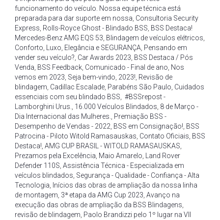
funcionamento do veículo. Nossa equipe técnica está
preparada para dar suporte em nossa
,
Consultoria Security
Express
,
Rolls-Royce Ghost - Blindado BSS
,
BSS Destaca!
Mercedes-Benz AMG EQS 53
,
Blindagem de veículos elétricos
,
Conforto
,
Luxo
,
Elegância e SEGURANÇA
,
Pensando em
vender seu veículo?
,
Car Awards 2023
,
BSS Destaca / Pós
Venda
,
BSS Feedback
,
Comunicado - Final de ano
,
Nos
vemos em 2023
,
Seja bem-vindo
,
2023!
,
Revisão de
blindagem
,
Cadillac Escalade
,
Parabéns São Paulo
,
Cuidados
essenciais com seu blindado BSS
,
#BSSrepost -
Lamborghini Urus.
,
16.000 Veículos Blindados
,
8 de Março -
Dia Internacional das Mulheres.
,
Premiação BSS -
Desempenho de Vendas - 2022
,
BSS em Consignação!
,
BSS
Patrocina - Piloto Witold Ramasauskas
,
Contato Oficiais
,
BSS
Destaca!
,
AMG CUP BRASIL - WITOLD RAMASAUSKAS
,
Prezamos pela Excelência
,
Maio Amarelo
,
Land Rover
Defender 110S
,
Assistência Técnica - Especializada em
veículos blindados
,
Segurança - Qualidade - Confiança - Alta
Tecnologia
,
Inícios das obras de ampliação da nossa linha
de montagem
,
3ª etapa da AMG Cup 2023
,
Avanço na
execução das obras de ampliação da BSS Blindagens
,
revisão de blindagem
,
Paolo Brandizzi pelo 1º lugar na VII