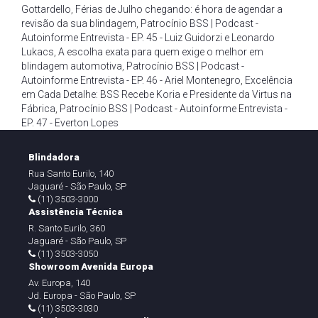
Gottardello
,
Férias de Julho chegando: é hora de agendar a
revisão da sua blindagem
,
Patrocínio BSS | Podcast -
Autoinforme Entrevista - EP. 45 - Luiz Guidorzi e Leonardo
Lukacs
,
A escolha exata para quem exige o melhor em
blindagem automotiva
,
Patrocínio BSS | Podcast -
Autoinforme Entrevista - EP. 46 - Ariel Montenegro
,
Excelência
em Cada Detalhe: BSS Recebe Koria e Presidente da Virtus na
Fábrica
,
Patrocínio BSS | Podcast - Autoinforme Entrevista -
EP. 47 - Everton Lopes
Blindadora
Rua Santo Eurilo, 140
Jaguaré - São Paulo, SP
(11) 3503-3000
Assistência Técnica
R. Santo Eurilo, 360
Jaguaré - São Paulo, SP
(11) 3503-3050
Showroom Avenida Europa
Av. Europa, 140
Jd. Europa - São Paulo, SP
(11) 3503-3030