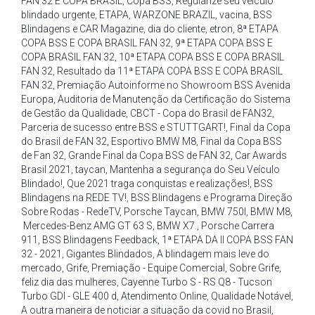
FAN 32 E COPA BRASIL
,
Copa BSS
,
Regularize seu veículo
blindado urgente
,
ETAPA
,
WARZONE BRAZIL
,
vacina
,
BSS
Blindagens e CAR Magazine
,
dia do cliente
,
etron
,
8ª ETAPA
COPA BSS E COPA BRASIL FAN 32
,
9ª ETAPA COPA BSS E
COPA BRASIL FAN 32
,
10ª ETAPA COPA BSS E COPA BRASIL
FAN 32
,
Resultado da 11ª ETAPA COPA BSS E COPA BRASIL
FAN 32
,
Premiação Autoinforme no Showroom BSS Avenida
Europa
,
Auditoria de Manutenção da Certificação do Sistema
de Gestão da Qualidade
,
CBCT - Copa do Brasil de FAN32
,
Parceria de sucesso entre BSS e STUTTGART!
,
Final da Copa
do Brasil de FAN 32
,
Esportivo BMW M8
,
Final da Copa BSS
de Fan 32
,
Grande Final da Copa BSS de FAN 32
,
Car Awards
Brasil 2021
,
taycan
,
Mantenha a segurança do Seu Veículo
Blindado!
,
Que 2021 traga conquistas e realizações!
,
BSS
Blindagens na REDE TV!
,
BSS Blindagens e Programa Direção
Sobre Rodas - RedeTV
,
Porsche Taycan
,
BMW 750I
,
BMW M8
,
Mercedes-Benz AMG GT 63 S
,
BMW X7.
,
Porsche Carrera
911
,
BSS Blindagens Feedback
,
1ª ETAPA DA II COPA BSS FAN
32 - 2021
,
Gigantes Blindados
,
A blindagem mais leve do
mercado
,
Grife
,
Premiação - Equipe Comercial
,
Sobre Grife
,
feliz dia das mulheres
,
Cayenne Turbo S - RS Q8 - Tucson
Turbo GDI - GLE 400 d
,
Atendimento Online
,
Qualidade Notável
,
A outra maneira de noticiar a situação da covid no Brasil
,