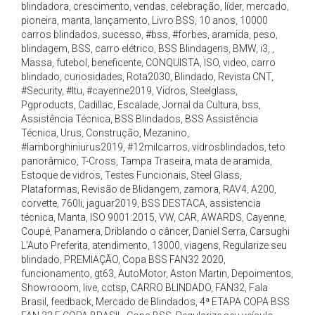
blindadora
,
crescimento
,
vendas
,
celebração
,
líder
,
mercado
,
pioneira
,
manta
,
lançamento
,
Livro BSS
,
10 anos
,
10000
carros blindados
,
sucesso
,
#bss
,
#forbes
,
aramida
,
peso
,
blindagem
,
BSS
,
carro elétrico
,
BSS Blindagens
,
BMW
,
i3
,
,
Massa
,
futebol
,
beneficente
,
CONQUISTA
,
ISO
,
video
,
carro
blindado
,
curiosidades
,
Rota2030
,
Blindado
,
Revista CNT
,
#Security
,
#Itu
,
#cayenne2019
,
Vidros
,
Steelglass
,
Pgproducts
,
Cadillac
,
Escalade
,
Jornal da Cultura
,
bss
,
Assistência Técnica
,
BSS Blindados
,
BSS Assistência
Técnica
,
Urus
,
Construção
,
Mezanino
,
#lamborghiniurus2019
,
#12milcarros
,
vidrosblindados
,
teto
panorâmico
,
T-Cross
,
Tampa Traseira
,
mata de aramida
,
Estoque de vidros
,
Testes Funcionais
,
Steel Glass
,
Plataformas
,
Revisão de Blidangem
,
zamora
,
RAV4
,
A200
,
corvette
,
760li
,
jaguar2019
,
BSS DESTACA
,
assistencia
técnica
,
Manta
,
ISO 9001:2015
,
VW
,
CAR
,
AWARDS
,
Cayenne
,
Coupé
,
Panamera
,
Driblando o câncer
,
Daniel Serra
,
Carsughi
L'Auto Preferita
,
atendimento
,
13000
,
viagens
,
Regularize seu
blindado
,
PREMIAÇÃO
,
Copa BSS FAN32 2020
,
funcionamento
,
gt63
,
AutoMotor
,
Aston Martin
,
Depoimentos
,
Showrooom
,
live
,
cctsp
,
CARRO BLINDADO
,
FAN32
,
Fala
Brasil
,
feedback
,
Mercado de Blindados
,
4ª ETAPA COPA BSS