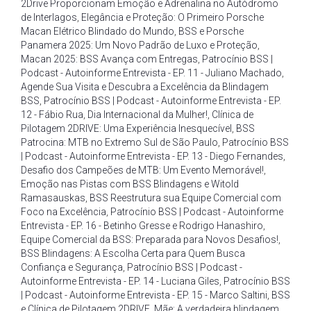
2Drive Proporcionam Emoção e Adrenalina no Autódromo
de Interlagos
,
Elegância e Proteção: O Primeiro Porsche
Macan Elétrico Blindado do Mundo
,
BSS e Porsche
Panamera 2025: Um Novo Padrão de Luxo e Proteção
,
Macan 2025: BSS Avança com Entregas
,
Patrocínio BSS |
Podcast - Autoinforme Entrevista - EP. 11 - Juliano Machado
,
Agende Sua Visita e Descubra a Excelência da Blindagem
BSS
,
Patrocínio BSS | Podcast - Autoinforme Entrevista - EP.
12 - Fábio Rua
,
Dia Internacional da Mulher!
,
Clínica de
Pilotagem 2DRIVE: Uma Experiência Inesquecível
,
BSS
Patrocina: MTB no Extremo Sul de São Paulo
,
Patrocínio BSS
| Podcast - Autoinforme Entrevista - EP. 13 - Diego Fernandes
,
Desafio dos Campeões de MTB: Um Evento Memorável!
,
Emoção nas Pistas com BSS Blindagens e Witold
Ramasauskas
,
BSS Reestrutura sua Equipe Comercial com
Foco na Excelência
,
Patrocínio BSS | Podcast - Autoinforme
Entrevista - EP. 16 - Betinho Gresse e Rodrigo Hanashiro
,
Equipe Comercial da BSS: Preparada para Novos Desafios!
,
BSS Blindagens: A Escolha Certa para Quem Busca
Confiança e Segurança
,
Patrocínio BSS | Podcast -
Autoinforme Entrevista - EP. 14 - Luciana Giles
,
Patrocínio BSS
| Podcast - Autoinforme Entrevista - EP. 15 - Marco Saltini
,
BSS
e Clínica de Pilotagem 2DRIVE
,
Mãe: A verdadeira blindagem