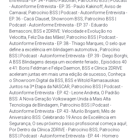
Entrevista - EP. 34 - Flávio Padovan
,
Patrocínio BSS | Podcast
- Autoinforme Entrevista - EP. 35 - Paulo Kakinoff
,
Aviso de
Carnaval
,
Patrocínio BSS | Podcast - Autoinforme Entrevista -
EP. 36 - Cacá Clauset
,
Showroom BSS
,
Patrocínio BSS |
Podcast - Autoinforme Entrevista - EP. 37 - Eduardo
Bernasconi
,
BSS e 2DRIVE: Velocidade e Evolução no
Velocitta
,
Feliz Dia das Mães!
,
Patrocínio BSS | Podcast -
Autoinforme Entrevista - EP. 38 - Thiago Marques
,
O selo que
define a excelência em blindagem automotiva.
,
Patrocínio
BSS | Podcast - Autoinforme Entrevista - EP. 39 - Diego Borghi
,
A BSS Blindagens deseja um excelente feriado.
,
Episódios 40
e 41: Boris Feldman e Felipe Daemon
,
BSS e Clínica 2DRIVE
aceleram juntas em mais uma edição de sucesso
,
Conheça
o Showroom Digital da BSS
,
BSS e Witold Ramasauskas
Juntos na 3ª Etapa da NASCAR
,
Patrocínio BSS | Podcast -
Autoinforme Entrevista - EP. 42 - Leone Andreta
,
O Padrão
BSS: A Nova Geração Volkswagen Unida à Mais Alta
Tecnologia de Blindagem
,
Patrocínio BSS | Podcast -
Autoinforme Entrevista - EP. 43 - Murilo Briganti
,
Mês de
Aniversário BSS: Celebrando 19 Anos de Excelência em
Segurança
,
O seu próximo passo profissional começa aqui!
,
Por Dentro da Clínica 2DRIVE - Patrocínio BSS
,
Patrocínio
BSS | Podcast - Autoinforme Entrevista - EP. 44 - Homero