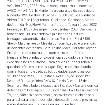
2021
,
FOTOS: GRANDE FINAL DA 2ª COPA BSS
,
Últimos
Veículos 2021
,
2022 - Novas conquistas e muito sucesso!
,
AVISO IMPORTANTE
,
Mantenha a segurança do seu veículo
blindado!
,
BSS Celebra - 15 anos - 15.000 veículos blindados
,
Vidros Full Steel | Segurança - Qualidade - Confiança
,
Manta
de Aramida - NeoFlex® Panther
,
Porsche Taycan Cross 2022
,
Premiação BSS - Desempenho de Vendas - 2021
,
Dúvidas na
hora de adquirir um seminovo já blindado?
,
Líder em
blindagem automotiva das marcas Premium
,
Ford F150
Shelby
,
Maio amarelo - Mês da conscientização e prevenção
de acidentes de trânsito
,
Feliz Dia das Mães
,
Porsche Taycan
Cross - primeira
,
no mundo
,
com o teto panorâmico
transparente e blindado.
,
Experiência e cuidado garantem a
excelência nos resultados.
,
Para aqueles que segurança e
qualidade vêm em primeiro lugar.
,
Seguimos trabalhando
com entusiasmo e dedicação!
,
Cuidados Essenciais com
seu Blindado BSS!
,
BSS Destaca! Rolls-Royce Ghost
,
BSS
Destaca! O novo elétrico BMW iX
,
Dia do Cliente - 15 de
Setembro
,
Resultado d nosso trabalho
,
Stock Car terá corrida
de lendas em Interlagos
,
BSS Blindagens - Fala Brasil - Record
TV
,
bca
,
Não deixe para depois
,
aproveite este inicio de ano
para realizar a revisão completa de seu blindado
,
é preventiva
e importante para que possa garantir o perfeito