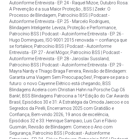
Autoinforme Entrevista - EP. 24 - Raquel Mizoe
,
Outubro Rosa:
A Prevenção é a sua Maior Proteção.
,
BSS | Zeekr: O
Processo de Blindagem
,
Patrocínio BSS | Podcast -
Autoinforme Entrevista - EP. 25 - Marcelo Rodrigues
,
Blindagem Inteligente: Leveza
,
Proteção e Performance
,
Patrocínio BSS | Podcast - Autoinforme Entrevista - EP. 26 -
Hugo Domingues
,
ISO 9001:2015 renovada — confiança que
se fortalece
,
Patrocínio BSS | Podcast - Autoinforme
Entrevista - EP. 27 - Ariel Mógor
,
Patrocínio BSS | Podcast -
Autoinforme Entrevista - EP. 28 - Jaroslav Sussland
,
Patrocínio BSS | Podcast - Autoinforme Entrevista - EP. 29 -
Mayra Nardy e Thiago Braga Ferreira
,
Revisão de Blindagem:
Garanta uma Viagem Sem Preocupações!
,
Prepare-se para o
futuro: o novo Cayenne Elétrico está chegando
,
BSS
Blindagens Acelera com Christian Hahn na Porsche Cup C6
Bank!
,
BSS Blindagens Patrocina a 16ª Edição do Car Awards
Brasil
,
Episódios 30 e 31: A Estratégia da Omoda Jaecoo e os
Segredos da Pirelli
,
Encerramos 2025 com Gratidão e
Confiança
,
Bem-vindo 2026
,
19 anos de excelência
,
Episódios 32 e 33: Henrique Sampaio
,
Luis Curi e Flávio
Gusmán
,
Revisão de Blindagem: Comece o Ano com
Segurança
,
Patrocínio BSS | Podcast - Autoinforme