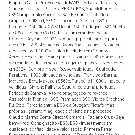
Etapa do Grand Prix Fedecat de FAN32
,
Feliz dia dos pais
,
Viagens Técnicas
,
Parceria BEXP e BSS
,
Sua Melhor Escolha
,
53º Campeonato Aberto do São Fernando Golf Club!
,
Graphene FullSteel
,
53º Campeonato Aberto do São
Fernando Golf Club
,
GWM Haval | BSS Blindagens
,
53º Aberto
do São Fernando Golf Club - Foi um grande sucesso!
,
Porsche Cayenne S 2024
,
Nossa equipe está pronta para
atendê-lo.
,
BSS Blindagens - Assistência Técnica
,
Pesagem
dos veículos
,
17.000 veículos blindados em 16 anos
,
Aproveite este final de ano para realizar a revisão completa de
seu blindado!
,
Iniciamos a contagem regressiva.
,
Nos vemos
em 2024!
,
Compromisso | Responsabilidade | Qualidade
,
Parabéns | 1.000 blindagens vendidas - Francisco Batina
,
Mercedes-Benz Maybach S580e
,
Parabéns | 1.000 blindagens
vendidas - Simone Palharo
,
Segurança é uma prioridade
,
Feriado de Carnaval
,
Alto valor agregado na revenda
,
Assistência Técnica - BSS
,
Premiação BSS
,
Vidros Graphene
FullSteel
,
Parceria entre a BSS e a Stuttgart
,
Plataformas
próprias - garantem agilidade e eficiência no processo
,
Claudio Marmo Conte
,
Diretor Comercial
,
Fabiano Cruz - Seja
bem-vindo
,
Consignação - BSS
,
BSS - investimento em
qualidade
,
confiabilidade e valorização
,
Primeira Ferrari