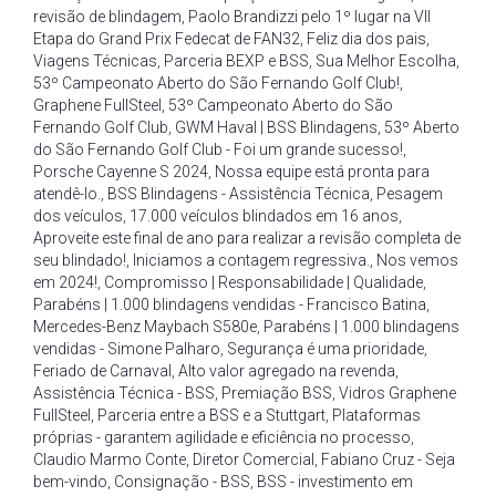
revisão de blindagem
,
Paolo Brandizzi pelo 1º lugar na VII
Etapa do Grand Prix Fedecat de FAN32
,
Feliz dia dos pais
,
Viagens Técnicas
,
Parceria BEXP e BSS
,
Sua Melhor Escolha
,
53º Campeonato Aberto do São Fernando Golf Club!
,
Graphene FullSteel
,
53º Campeonato Aberto do São
Fernando Golf Club
,
GWM Haval | BSS Blindagens
,
53º Aberto
do São Fernando Golf Club - Foi um grande sucesso!
,
Porsche Cayenne S 2024
,
Nossa equipe está pronta para
atendê-lo.
,
BSS Blindagens - Assistência Técnica
,
Pesagem
dos veículos
,
17.000 veículos blindados em 16 anos
,
Aproveite este final de ano para realizar a revisão completa de
seu blindado!
,
Iniciamos a contagem regressiva.
,
Nos vemos
em 2024!
,
Compromisso | Responsabilidade | Qualidade
,
Parabéns | 1.000 blindagens vendidas - Francisco Batina
,
Mercedes-Benz Maybach S580e
,
Parabéns | 1.000 blindagens
vendidas - Simone Palharo
,
Segurança é uma prioridade
,
Feriado de Carnaval
,
Alto valor agregado na revenda
,
Assistência Técnica - BSS
,
Premiação BSS
,
Vidros Graphene
FullSteel
,
Parceria entre a BSS e a Stuttgart
,
Plataformas
próprias - garantem agilidade e eficiência no processo
,
Claudio Marmo Conte
,
Diretor Comercial
,
Fabiano Cruz - Seja
bem-vindo
,
Consignação - BSS
,
BSS - investimento em