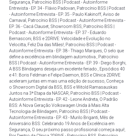
Segurança
,
Patrocínio BSS | Podcast - Autoinforme
Entrevista - EP. 34 - Flávio Padovan
,
Patrocínio BSS | Podcast
- Autoinforme Entrevista - EP. 35 - Paulo Kakinoff
,
Aviso de
Carnaval
,
Patrocínio BSS | Podcast - Autoinforme Entrevista -
EP. 36 - Cacá Clauset
,
Showroom BSS
,
Patrocínio BSS |
Podcast - Autoinforme Entrevista - EP. 37 - Eduardo
Bernasconi
,
BSS e 2DRIVE: Velocidade e Evolução no
Velocitta
,
Feliz Dia das Mães!
,
Patrocínio BSS | Podcast -
Autoinforme Entrevista - EP. 38 - Thiago Marques
,
O selo que
define a excelência em blindagem automotiva.
,
Patrocínio
BSS | Podcast - Autoinforme Entrevista - EP. 39 - Diego Borghi
,
A BSS Blindagens deseja um excelente feriado.
,
Episódios 40
e 41: Boris Feldman e Felipe Daemon
,
BSS e Clínica 2DRIVE
aceleram juntas em mais uma edição de sucesso
,
Conheça
o Showroom Digital da BSS
,
BSS e Witold Ramasauskas
Juntos na 3ª Etapa da NASCAR
,
Patrocínio BSS | Podcast -
Autoinforme Entrevista - EP. 42 - Leone Andreta
,
O Padrão
BSS: A Nova Geração Volkswagen Unida à Mais Alta
Tecnologia de Blindagem
,
Patrocínio BSS | Podcast -
Autoinforme Entrevista - EP. 43 - Murilo Briganti
,
Mês de
Aniversário BSS: Celebrando 19 Anos de Excelência em
Segurança
,
O seu próximo passo profissional começa aqui!
,
Por Dentro da Clínica 2DRIVE - Patrocínio BSS
,
Patrocínio