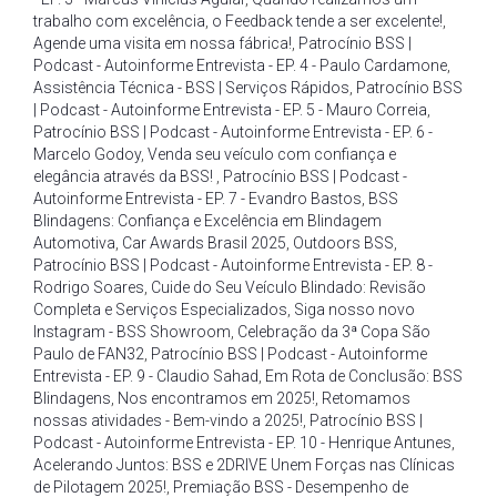
trabalho com excelência
,
o Feedback tende a ser excelente!
,
Agende uma visita em nossa fábrica!
,
Patrocínio BSS |
Podcast - Autoinforme Entrevista - EP. 4 - Paulo Cardamone
,
Assistência Técnica - BSS | Serviços Rápidos
,
Patrocínio BSS
| Podcast - Autoinforme Entrevista - EP. 5 - Mauro Correia
,
Patrocínio BSS | Podcast - Autoinforme Entrevista - EP. 6 -
Marcelo Godoy
,
Venda seu veículo com confiança e
elegância através da BSS!
,
Patrocínio BSS | Podcast -
Autoinforme Entrevista - EP. 7 - Evandro Bastos
,
BSS
Blindagens: Confiança e Excelência em Blindagem
Automotiva
,
Car Awards Brasil 2025
,
Outdoors BSS
,
Patrocínio BSS | Podcast - Autoinforme Entrevista - EP. 8 -
Rodrigo Soares
,
Cuide do Seu Veículo Blindado: Revisão
Completa e Serviços Especializados
,
Siga nosso novo
Instagram - BSS Showroom
,
Celebração da 3ª Copa São
Paulo de FAN32
,
Patrocínio BSS | Podcast - Autoinforme
Entrevista - EP. 9 - Claudio Sahad
,
Em Rota de Conclusão: BSS
Blindagens
,
Nos encontramos em 2025!
,
Retomamos
nossas atividades - Bem-vindo a 2025!
,
Patrocínio BSS |
Podcast - Autoinforme Entrevista - EP. 10 - Henrique Antunes
,
Acelerando Juntos: BSS e 2DRIVE Unem Forças nas Clínicas
de Pilotagem 2025!
,
Premiação BSS - Desempenho de