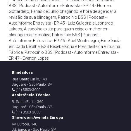
BSS | Podcast - Autoinforme Entrevista - EP. 44 - Homero
Gottardello
,
Férias de Julho chegando: é hora de agendar a
revisão da sua blindagem
,
Patrocínio BSS | Podcast -
Autoinforme Entrevista - EP. 45 - Luiz Guidorzi e Leonardo
Lukacs
,
A escolha exata para quem exige o melhor em
blindagem automotiva
,
Patrocínio BSS | Podcast -
Autoinforme Entrevista - EP. 46 - Ariel Montenegro
,
Excelência
em Cada Detalhe: BSS Recebe Koria e Presidente da Virtus na
Fábrica
,
Patrocínio BSS | Podcast - Autoinforme Entrevista -
EP. 47 - Everton Lopes
Blindadora
Rua Santo Eurilo, 140
Jaguaré - São Paulo, SP
(11) 3503-3000
Assistência Técnica
R. Santo Eurilo, 360
Jaguaré - São Paulo, SP
(11) 3503-3050
Showroom Avenida Europa
Av. Europa, 140
Jd. Europa - São Paulo, SP