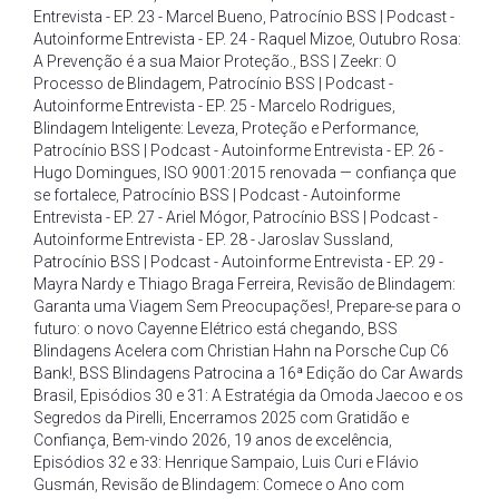
Entrevista - EP. 23 - Marcel Bueno
,
Patrocínio BSS | Podcast -
Autoinforme Entrevista - EP. 24 - Raquel Mizoe
,
Outubro Rosa:
A Prevenção é a sua Maior Proteção.
,
BSS | Zeekr: O
Processo de Blindagem
,
Patrocínio BSS | Podcast -
Autoinforme Entrevista - EP. 25 - Marcelo Rodrigues
,
Blindagem Inteligente: Leveza
,
Proteção e Performance
,
Patrocínio BSS | Podcast - Autoinforme Entrevista - EP. 26 -
Hugo Domingues
,
ISO 9001:2015 renovada — confiança que
se fortalece
,
Patrocínio BSS | Podcast - Autoinforme
Entrevista - EP. 27 - Ariel Mógor
,
Patrocínio BSS | Podcast -
Autoinforme Entrevista - EP. 28 - Jaroslav Sussland
,
Patrocínio BSS | Podcast - Autoinforme Entrevista - EP. 29 -
Mayra Nardy e Thiago Braga Ferreira
,
Revisão de Blindagem:
Garanta uma Viagem Sem Preocupações!
,
Prepare-se para o
futuro: o novo Cayenne Elétrico está chegando
,
BSS
Blindagens Acelera com Christian Hahn na Porsche Cup C6
Bank!
,
BSS Blindagens Patrocina a 16ª Edição do Car Awards
Brasil
,
Episódios 30 e 31: A Estratégia da Omoda Jaecoo e os
Segredos da Pirelli
,
Encerramos 2025 com Gratidão e
Confiança
,
Bem-vindo 2026
,
19 anos de excelência
,
Episódios 32 e 33: Henrique Sampaio
,
Luis Curi e Flávio
Gusmán
,
Revisão de Blindagem: Comece o Ano com