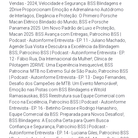
Vendas - 2024
,
Velocidade e Segurança: BSS Blindagens e
2Drive Proporcionam Emoção e Adrenalina no Autódromo
de Interlagos
,
Elegância e Proteção: O Primeiro Porsche
Macan Elétrico Blindado do Mundo
,
BSS e Porsche
Panamera 2025: Um Novo Padrão de Luxo e Proteção
,
Macan 2025: BSS Avança com Entregas
,
Patrocínio BSS |
Podcast - Autoinforme Entrevista - EP. 11 - Juliano Machado
,
Agende Sua Visita e Descubra a Excelência da Blindagem
BSS
,
Patrocínio BSS | Podcast - Autoinforme Entrevista - EP.
12 - Fábio Rua
,
Dia Internacional da Mulher!
,
Clínica de
Pilotagem 2DRIVE: Uma Experiência Inesquecível
,
BSS
Patrocina: MTB no Extremo Sul de São Paulo
,
Patrocínio BSS
| Podcast - Autoinforme Entrevista - EP. 13 - Diego Fernandes
,
Desafio dos Campeões de MTB: Um Evento Memorável!
,
Emoção nas Pistas com BSS Blindagens e Witold
Ramasauskas
,
BSS Reestrutura sua Equipe Comercial com
Foco na Excelência
,
Patrocínio BSS | Podcast - Autoinforme
Entrevista - EP. 16 - Betinho Gresse e Rodrigo Hanashiro
,
Equipe Comercial da BSS: Preparada para Novos Desafios!
,
BSS Blindagens: A Escolha Certa para Quem Busca
Confiança e Segurança
,
Patrocínio BSS | Podcast -
Autoinforme Entrevista - EP. 14 - Luciana Giles
,
Patrocínio BSS