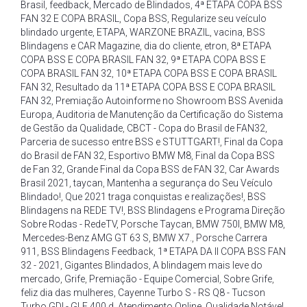
Brasil
,
feedback
,
Mercado de Blindados
,
4ª ETAPA COPA BSS
FAN 32 E COPA BRASIL
,
Copa BSS
,
Regularize seu veículo
blindado urgente
,
ETAPA
,
WARZONE BRAZIL
,
vacina
,
BSS
Blindagens e CAR Magazine
,
dia do cliente
,
etron
,
8ª ETAPA
COPA BSS E COPA BRASIL FAN 32
,
9ª ETAPA COPA BSS E
COPA BRASIL FAN 32
,
10ª ETAPA COPA BSS E COPA BRASIL
FAN 32
,
Resultado da 11ª ETAPA COPA BSS E COPA BRASIL
FAN 32
,
Premiação Autoinforme no Showroom BSS Avenida
Europa
,
Auditoria de Manutenção da Certificação do Sistema
de Gestão da Qualidade
,
CBCT - Copa do Brasil de FAN32
,
Parceria de sucesso entre BSS e STUTTGART!
,
Final da Copa
do Brasil de FAN 32
,
Esportivo BMW M8
,
Final da Copa BSS
de Fan 32
,
Grande Final da Copa BSS de FAN 32
,
Car Awards
Brasil 2021
,
taycan
,
Mantenha a segurança do Seu Veículo
Blindado!
,
Que 2021 traga conquistas e realizações!
,
BSS
Blindagens na REDE TV!
,
BSS Blindagens e Programa Direção
Sobre Rodas - RedeTV
,
Porsche Taycan
,
BMW 750I
,
BMW M8
,
Mercedes-Benz AMG GT 63 S
,
BMW X7.
,
Porsche Carrera
911
,
BSS Blindagens Feedback
,
1ª ETAPA DA II COPA BSS FAN
32 - 2021
,
Gigantes Blindados
,
A blindagem mais leve do
mercado
,
Grife
,
Premiação - Equipe Comercial
,
Sobre Grife
,
feliz dia das mulheres
,
Cayenne Turbo S - RS Q8 - Tucson
Turbo GDI - GLE 400 d
,
Atendimento Online
,
Qualidade Notável
,