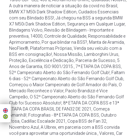
A outra maneira de noticiar a situação da covid no Brasil
,
BMW X7 M50i Dark Shadow Edition
,
Cuidados Essenciais
com seu Blindado BSS!
,
Já chegou na BSS a segunda BMW
X7 M50i Dark Shadow Edition
,
Segurança em Qualquer Lugar
,
Blindagens Volvo
,
Revisão de Blindagem - Importante e
preventiva
,
14000
,
Controle de Qualidade
,
Responsabilidade e
Aprimoramento
,
Por que blindar na BSS?
,
Manta de Aramida
,
NeoFlex®
,
Plataformas Próprias
,
Venda seu veículo com a
BSS em consignação!
,
Nossa Missão
,
Lamborghini Urus
,
Proteção
,
Excelência e Dedicação
,
Parceria de Sucesso
,
5
Anos de Garantia
,
ISO 9001/2015.
,
7ª ETAPA DA COPA BSS
,
52º Campeonato Aberto do São Fernando Golf Club!
,
Faltam
6 dias - 52º Campeonato Aberto do São Fernando Golf Club
,
Começou o Maior Campeonato de Golf Amador do País
,
O
Mercado Reconhece o Valor
,
Paolo Brandizzi é Vice
Campeão
,
O 52º Campeonato Aberto do São Fernando Golf
Club foi Sucesso Absoluto!
,
8ª ETAPA DA COPA BSS e 13ª
ETAPA DA COPA BRASIL DE FAN32 DE 2021
,
Começa
Amanhã!
,
Fotografias - 8ª ETAPA DA COPA BSS
,
Outubro
Rosa
,
Cadillac Escalade 2021
,
Copa BSS de Fan 32
,
Novembro Azul
,
A Ulbrex
,
em parceria com a BSS convida
você para aproveitar uma oportunidade única.
,
Valores
,
Car