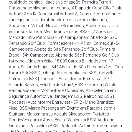
qualidade
,
confiabilidade e valorização
,
Primeira Ferrari
Purosangue blindada no mundo
,
IX Etapa da Copa São Paulo
de Fan32 e a IX Copa Brasil de Fan32
,
Dicas de como manter
a integridade e a durabilidade do seu veículo blindado
,
Showroom Virtual - Novos e Seminovos
,
Agende sua visita
em nossa fabrica
,
Mês de aniversário BSS - 17 Anos de
Mercado
,
BSS Patrocina - 54º Campeonato Aberto do São
Fernando Golf Club!
,
Fornecedores - N.P.T srl
,
Começou! - 54º
Campeonato Aberto do São Fernando Golf Club
,
Primeira
Etapa - 54º Campeonato Aberto do São Fernando Golf Club
foi concluída com êxito
,
18.000 Carros Blindados em 17
Anos
,
Segunda Etapa - 54º Aberto do São Fernando Golf Club
foi um SUCESSO!
,
Obrigado por confiar na BSS!
,
Corvette
,
Patrocínio BSS | Podcast - Autoinforme Entrevista - EP. 1 -
Ricardo Bastos
,
Feliz Dia dos Pais!
,
BSS Patrocina | Witold
Ramasauskas – Momentos e Conexões
,
A Excelência em
Segurança Automotiva: Blindagem BSS
,
Patrocínio BSS |
Podcast - Autoinforme Entrevista - EP. 2 - Mário Brandizzi
Neto
,
BSS Marca Presença em Evento em Parceria com a
Stuttgart
,
Mantenha seu Veículo Blindado em Perfeitas
Condições com a Assistência Técnica da BSS!
,
Auditoria
Finalizada
,
Patrocínio BSS | Podcast - Autoinforme Entrevista
- EP. 3 - Marcus Vinícius Aguiar
,
Quando realizamos um