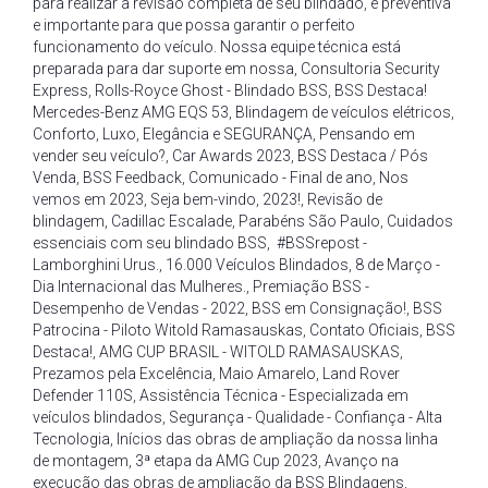
para realizar a revisão completa de seu blindado
,
é preventiva
e importante para que possa garantir o perfeito
funcionamento do veículo. Nossa equipe técnica está
preparada para dar suporte em nossa
,
Consultoria Security
Express
,
Rolls-Royce Ghost - Blindado BSS
,
BSS Destaca!
Mercedes-Benz AMG EQS 53
,
Blindagem de veículos elétricos
,
Conforto
,
Luxo
,
Elegância e SEGURANÇA
,
Pensando em
vender seu veículo?
,
Car Awards 2023
,
BSS Destaca / Pós
Venda
,
BSS Feedback
,
Comunicado - Final de ano
,
Nos
vemos em 2023
,
Seja bem-vindo
,
2023!
,
Revisão de
blindagem
,
Cadillac Escalade
,
Parabéns São Paulo
,
Cuidados
essenciais com seu blindado BSS
,
#BSSrepost -
Lamborghini Urus.
,
16.000 Veículos Blindados
,
8 de Março -
Dia Internacional das Mulheres.
,
Premiação BSS -
Desempenho de Vendas - 2022
,
BSS em Consignação!
,
BSS
Patrocina - Piloto Witold Ramasauskas
,
Contato Oficiais
,
BSS
Destaca!
,
AMG CUP BRASIL - WITOLD RAMASAUSKAS
,
Prezamos pela Excelência
,
Maio Amarelo
,
Land Rover
Defender 110S
,
Assistência Técnica - Especializada em
veículos blindados
,
Segurança - Qualidade - Confiança - Alta
Tecnologia
,
Inícios das obras de ampliação da nossa linha
de montagem
,
3ª etapa da AMG Cup 2023
,
Avanço na
execução das obras de ampliação da BSS Blindagens
,