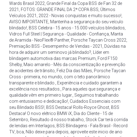
Wards Brasil 2022
,
Grande Final da Copa BSS de Fan 32 de
2021
,
FOTOS: GRANDE FINAL DA 2ª COPA BSS
,
Últimos
Veículos 2021
,
2022 - Novas conquistas e muito sucesso!
,
AVISO IMPORTANTE
,
Mantenha a segurança do seu veículo
blindado!
,
BSS Celebra - 15 anos - 15.000 veículos blindados
,
Vidros Full Steel | Segurança - Qualidade - Confiança
,
Manta
de Aramida - NeoFlex® Panther
,
Porsche Taycan Cross 2022
,
Premiação BSS - Desempenho de Vendas - 2021
,
Dúvidas na
hora de adquirir um seminovo já blindado?
,
Líder em
blindagem automotiva das marcas Premium
,
Ford F150
Shelby
,
Maio amarelo - Mês da conscientização e prevenção
de acidentes de trânsito
,
Feliz Dia das Mães
,
Porsche Taycan
Cross - primeira
,
no mundo
,
com o teto panorâmico
transparente e blindado.
,
Experiência e cuidado garantem a
excelência nos resultados.
,
Para aqueles que segurança e
qualidade vêm em primeiro lugar.
,
Seguimos trabalhando
com entusiasmo e dedicação!
,
Cuidados Essenciais com
seu Blindado BSS!
,
BSS Destaca! Rolls-Royce Ghost
,
BSS
Destaca! O novo elétrico BMW iX
,
Dia do Cliente - 15 de
Setembro
,
Resultado d nosso trabalho
,
Stock Car terá corrida
de lendas em Interlagos
,
BSS Blindagens - Fala Brasil - Record
TV
,
bca
,
Não deixe para depois
,
aproveite este inicio de ano