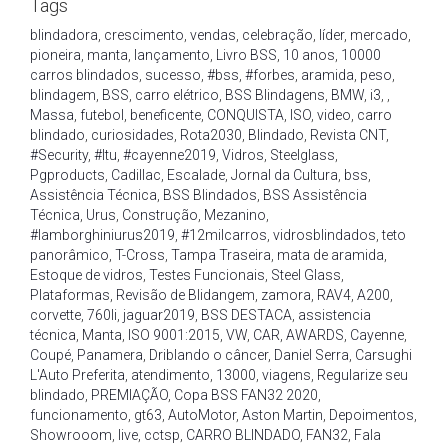
Tags
blindadora
,
crescimento
,
vendas
,
celebração
,
líder
,
mercado
,
pioneira
,
manta
,
lançamento
,
Livro BSS
,
10 anos
,
10000
carros blindados
,
sucesso
,
#bss
,
#forbes
,
aramida
,
peso
,
blindagem
,
BSS
,
carro elétrico
,
BSS Blindagens
,
BMW
,
i3
,
,
Massa
,
futebol
,
beneficente
,
CONQUISTA
,
ISO
,
video
,
carro
blindado
,
curiosidades
,
Rota2030
,
Blindado
,
Revista CNT
,
#Security
,
#Itu
,
#cayenne2019
,
Vidros
,
Steelglass
,
Pgproducts
,
Cadillac
,
Escalade
,
Jornal da Cultura
,
bss
,
Assistência Técnica
,
BSS Blindados
,
BSS Assistência
Técnica
,
Urus
,
Construção
,
Mezanino
,
#lamborghiniurus2019
,
#12milcarros
,
vidrosblindados
,
teto
panorâmico
,
T-Cross
,
Tampa Traseira
,
mata de aramida
,
Estoque de vidros
,
Testes Funcionais
,
Steel Glass
,
Plataformas
,
Revisão de Blidangem
,
zamora
,
RAV4
,
A200
,
corvette
,
760li
,
jaguar2019
,
BSS DESTACA
,
assistencia
técnica
,
Manta
,
ISO 9001:2015
,
VW
,
CAR
,
AWARDS
,
Cayenne
,
Coupé
,
Panamera
,
Driblando o câncer
,
Daniel Serra
,
Carsughi
L'Auto Preferita
,
atendimento
,
13000
,
viagens
,
Regularize seu
blindado
,
PREMIAÇÃO
,
Copa BSS FAN32 2020
,
funcionamento
,
gt63
,
AutoMotor
,
Aston Martin
,
Depoimentos
,
Showrooom
,
live
,
cctsp
,
CARRO BLINDADO
,
FAN32
,
Fala