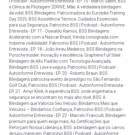
| Podcast - Autoinforme Entrevista - EP. 15 - Marco Saltini
,
BSS
e Clínica de Pilotagem 2DRIVE
,
Mãe: A verdadeira blindagem
da vida!
,
BSS Blindagens: Patrocinadora do Eurobike Training
Day 2025
,
BSS Assistência Técnica: Cuidados Essenciais
para sua Segurança
,
Patrocínio BSS | Podcast - Autoinforme
Entrevista - EP. 17 - Oswaldo Ramos
,
BSS Blindagens:
Acelerando com a Nascar Brasil
,
Venda consignada com
máxima visibilidade!
,
Patrocínio BSS | Podcast - Autoinforme
Entrevista - EP. 18 - João Irineu Medeiros
,
BSS Blindagens na
Porsche Insider: Inovação e excelência
,
Graphene Full Steel:
Blindagem de Alto Padrão com Tecnologia Avançada
,
Blindagem BSS: Leve e segura
,
Patrocínio BSS | Podcast -
Autoinforme Entrevista - EP. 20 - Roberto Braun
,
BSS
Blindagens patrocina evento de prestígio no São Fernando
Golf Club
,
Patrocínio BSS | Podcast - Autoinforme Entrevista -
EP. 21 - Amyr Klink
,
A experiência BSS: onde engenharia e
segurança se encontram no mais alto nível
,
BSS: A
Blindagem que Valoriza Seu Veículo
,
Blindamos Mais que
Veículos — Blindamos Confiança
,
Patrocínio BSS | Podcast -
Autoinforme Entrevista - EP. 22 - Marcelo Franciulli
,
Blindagem
premium para quem exige mais
,
As Certificações que
Reforçam Nossa Liderança
,
BSS: a blindagem que os carros
de luxo merecem
,
Patrocínio BSS | Podcast - Autoinforme