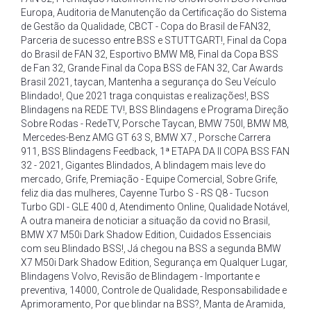
Europa
,
Auditoria de Manutenção da Certificação do Sistema
de Gestão da Qualidade
,
CBCT - Copa do Brasil de FAN32
,
Parceria de sucesso entre BSS e STUTTGART!
,
Final da Copa
do Brasil de FAN 32
,
Esportivo BMW M8
,
Final da Copa BSS
de Fan 32
,
Grande Final da Copa BSS de FAN 32
,
Car Awards
Brasil 2021
,
taycan
,
Mantenha a segurança do Seu Veículo
Blindado!
,
Que 2021 traga conquistas e realizações!
,
BSS
Blindagens na REDE TV!
,
BSS Blindagens e Programa Direção
Sobre Rodas - RedeTV
,
Porsche Taycan
,
BMW 750I
,
BMW M8
,
Mercedes-Benz AMG GT 63 S
,
BMW X7.
,
Porsche Carrera
911
,
BSS Blindagens Feedback
,
1ª ETAPA DA II COPA BSS FAN
32 - 2021
,
Gigantes Blindados
,
A blindagem mais leve do
mercado
,
Grife
,
Premiação - Equipe Comercial
,
Sobre Grife
,
feliz dia das mulheres
,
Cayenne Turbo S - RS Q8 - Tucson
Turbo GDI - GLE 400 d
,
Atendimento Online
,
Qualidade Notável
,
A outra maneira de noticiar a situação da covid no Brasil
,
BMW X7 M50i Dark Shadow Edition
,
Cuidados Essenciais
com seu Blindado BSS!
,
Já chegou na BSS a segunda BMW
X7 M50i Dark Shadow Edition
,
Segurança em Qualquer Lugar
,
Blindagens Volvo
,
Revisão de Blindagem - Importante e
preventiva
,
14000
,
Controle de Qualidade
,
Responsabilidade e
Aprimoramento
,
Por que blindar na BSS?
,
Manta de Aramida
,