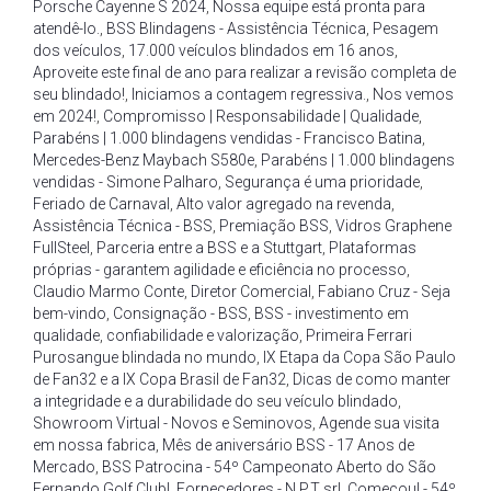
Porsche Cayenne S 2024
,
Nossa equipe está pronta para
atendê-lo.
,
BSS Blindagens - Assistência Técnica
,
Pesagem
dos veículos
,
17.000 veículos blindados em 16 anos
,
Aproveite este final de ano para realizar a revisão completa de
seu blindado!
,
Iniciamos a contagem regressiva.
,
Nos vemos
em 2024!
,
Compromisso | Responsabilidade | Qualidade
,
Parabéns | 1.000 blindagens vendidas - Francisco Batina
,
Mercedes-Benz Maybach S580e
,
Parabéns | 1.000 blindagens
vendidas - Simone Palharo
,
Segurança é uma prioridade
,
Feriado de Carnaval
,
Alto valor agregado na revenda
,
Assistência Técnica - BSS
,
Premiação BSS
,
Vidros Graphene
FullSteel
,
Parceria entre a BSS e a Stuttgart
,
Plataformas
próprias - garantem agilidade e eficiência no processo
,
Claudio Marmo Conte
,
Diretor Comercial
,
Fabiano Cruz - Seja
bem-vindo
,
Consignação - BSS
,
BSS - investimento em
qualidade
,
confiabilidade e valorização
,
Primeira Ferrari
Purosangue blindada no mundo
,
IX Etapa da Copa São Paulo
de Fan32 e a IX Copa Brasil de Fan32
,
Dicas de como manter
a integridade e a durabilidade do seu veículo blindado
,
Showroom Virtual - Novos e Seminovos
,
Agende sua visita
em nossa fabrica
,
Mês de aniversário BSS - 17 Anos de
Mercado
,
BSS Patrocina - 54º Campeonato Aberto do São
Fernando Golf Club!
,
Fornecedores - N.P.T srl
,
Começou! - 54º