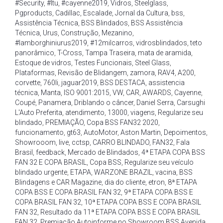
#Security
,
#Itu
,
#cayenne2019
,
Vidros
,
Steelglass
,
Pgproducts
,
Cadillac
,
Escalade
,
Jornal da Cultura
,
bss
,
Assistência Técnica
,
BSS Blindados
,
BSS Assistência
Técnica
,
Urus
,
Construção
,
Mezanino
,
#lamborghiniurus2019
,
#12milcarros
,
vidrosblindados
,
teto
panorâmico
,
T-Cross
,
Tampa Traseira
,
mata de aramida
,
Estoque de vidros
,
Testes Funcionais
,
Steel Glass
,
Plataformas
,
Revisão de Blidangem
,
zamora
,
RAV4
,
A200
,
corvette
,
760li
,
jaguar2019
,
BSS DESTACA
,
assistencia
técnica
,
Manta
,
ISO 9001:2015
,
VW
,
CAR
,
AWARDS
,
Cayenne
,
Coupé
,
Panamera
,
Driblando o câncer
,
Daniel Serra
,
Carsughi
L'Auto Preferita
,
atendimento
,
13000
,
viagens
,
Regularize seu
blindado
,
PREMIAÇÃO
,
Copa BSS FAN32 2020
,
funcionamento
,
gt63
,
AutoMotor
,
Aston Martin
,
Depoimentos
,
Showrooom
,
live
,
cctsp
,
CARRO BLINDADO
,
FAN32
,
Fala
Brasil
,
feedback
,
Mercado de Blindados
,
4ª ETAPA COPA BSS
FAN 32 E COPA BRASIL
,
Copa BSS
,
Regularize seu veículo
blindado urgente
,
ETAPA
,
WARZONE BRAZIL
,
vacina
,
BSS
Blindagens e CAR Magazine
,
dia do cliente
,
etron
,
8ª ETAPA
COPA BSS E COPA BRASIL FAN 32
,
9ª ETAPA COPA BSS E
COPA BRASIL FAN 32
,
10ª ETAPA COPA BSS E COPA BRASIL
FAN 32
,
Resultado da 11ª ETAPA COPA BSS E COPA BRASIL
FAN 32
,
Premiação Autoinforme no Showroom BSS Avenida