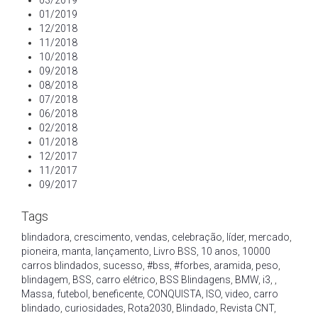
03/2019
01/2019
12/2018
11/2018
10/2018
09/2018
08/2018
07/2018
06/2018
02/2018
01/2018
12/2017
11/2017
09/2017
Tags
blindadora
,
crescimento
,
vendas
,
celebração
,
líder
,
mercado
,
pioneira
,
manta
,
lançamento
,
Livro BSS
,
10 anos
,
10000
carros blindados
,
sucesso
,
#bss
,
#forbes
,
aramida
,
peso
,
blindagem
,
BSS
,
carro elétrico
,
BSS Blindagens
,
BMW
,
i3
,
,
Massa
,
futebol
,
beneficente
,
CONQUISTA
,
ISO
,
video
,
carro
blindado
,
curiosidades
,
Rota2030
,
Blindado
,
Revista CNT
,