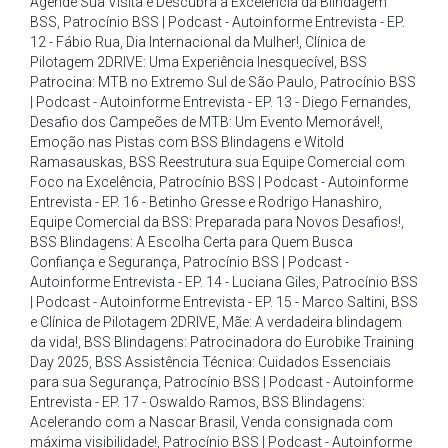
Agende Sua Visita e Descubra a Excelência da Blindagem
BSS
,
Patrocínio BSS | Podcast - Autoinforme Entrevista - EP.
12 - Fábio Rua
,
Dia Internacional da Mulher!
,
Clínica de
Pilotagem 2DRIVE: Uma Experiência Inesquecível
,
BSS
Patrocina: MTB no Extremo Sul de São Paulo
,
Patrocínio BSS
| Podcast - Autoinforme Entrevista - EP. 13 - Diego Fernandes
,
Desafio dos Campeões de MTB: Um Evento Memorável!
,
Emoção nas Pistas com BSS Blindagens e Witold
Ramasauskas
,
BSS Reestrutura sua Equipe Comercial com
Foco na Excelência
,
Patrocínio BSS | Podcast - Autoinforme
Entrevista - EP. 16 - Betinho Gresse e Rodrigo Hanashiro
,
Equipe Comercial da BSS: Preparada para Novos Desafios!
,
BSS Blindagens: A Escolha Certa para Quem Busca
Confiança e Segurança
,
Patrocínio BSS | Podcast -
Autoinforme Entrevista - EP. 14 - Luciana Giles
,
Patrocínio BSS
| Podcast - Autoinforme Entrevista - EP. 15 - Marco Saltini
,
BSS
e Clínica de Pilotagem 2DRIVE
,
Mãe: A verdadeira blindagem
da vida!
,
BSS Blindagens: Patrocinadora do Eurobike Training
Day 2025
,
BSS Assistência Técnica: Cuidados Essenciais
para sua Segurança
,
Patrocínio BSS | Podcast - Autoinforme
Entrevista - EP. 17 - Oswaldo Ramos
,
BSS Blindagens:
Acelerando com a Nascar Brasil
,
Venda consignada com
máxima visibilidade!
,
Patrocínio BSS | Podcast - Autoinforme