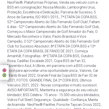
NeoFlex®
,
Plataformas Próprias
,
Venda seu veículo com a
BSS em consignação!
,
Nossa Missão
,
Lamborghini Urus
,
Proteção
,
Excelência e Dedicação
,
Parceria de Sucesso
,
5
Anos de Garantia
,
ISO 9001/2015.
,
7ª ETAPA DA COPA BSS
,
52º Campeonato Aberto do São Fernando Golf Club!
,
Faltam
6 dias - 52º Campeonato Aberto do São Fernando Golf Club
,
Começou o Maior Campeonato de Golf Amador do País
,
O
Mercado Reconhece o Valor
,
Paolo Brandizzi é Vice
Campeão
,
O 52º Campeonato Aberto do São Fernando Golf
Club foi Sucesso Absoluto!
,
8ª ETAPA DA COPA BSS e 13ª
ETAPA DA COPA BRASIL DE FAN32 DE 2021
,
Começa
Amanhã!
,
Fotografias - 8ª ETAPA DA COPA BSS
,
Outubro
Rosa
,
Cadillac Escalade 2021
,
Copa BSS de Fan 32
,
Novembro Azul
,
A Ulbrex
,
em parceria com a BSS convida
você para aproveitar uma oportunidade única.
,
Valores
,
Car
Wards Brasil 2022
,
Grande Final da Copa BSS de Fan 32 de
2021
,
FOTOS: GRANDE FINAL DA 2ª COPA BSS
,
Últimos
Veículos 2021
,
2022 - Novas conquistas e muito sucesso!
,
AVISO IMPORTANTE
,
Mantenha a segurança do seu veículo
blindado!
,
BSS Celebra - 15 anos - 15.000 veículos blindados
,
Vidros Full Steel | Segurança - Qualidade - Confiança
,
Manta
de Aramida - NeoFlex® Panther
,
Porsche Taycan Cross 2022
,