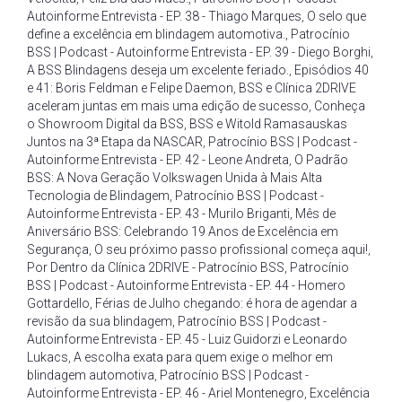
Autoinforme Entrevista - EP. 38 - Thiago Marques
,
O selo que
define a excelência em blindagem automotiva.
,
Patrocínio
BSS | Podcast - Autoinforme Entrevista - EP. 39 - Diego Borghi
,
A BSS Blindagens deseja um excelente feriado.
,
Episódios 40
e 41: Boris Feldman e Felipe Daemon
,
BSS e Clínica 2DRIVE
aceleram juntas em mais uma edição de sucesso
,
Conheça
o Showroom Digital da BSS
,
BSS e Witold Ramasauskas
Juntos na 3ª Etapa da NASCAR
,
Patrocínio BSS | Podcast -
Autoinforme Entrevista - EP. 42 - Leone Andreta
,
O Padrão
BSS: A Nova Geração Volkswagen Unida à Mais Alta
Tecnologia de Blindagem
,
Patrocínio BSS | Podcast -
Autoinforme Entrevista - EP. 43 - Murilo Briganti
,
Mês de
Aniversário BSS: Celebrando 19 Anos de Excelência em
Segurança
,
O seu próximo passo profissional começa aqui!
,
Por Dentro da Clínica 2DRIVE - Patrocínio BSS
,
Patrocínio
BSS | Podcast - Autoinforme Entrevista - EP. 44 - Homero
Gottardello
,
Férias de Julho chegando: é hora de agendar a
revisão da sua blindagem
,
Patrocínio BSS | Podcast -
Autoinforme Entrevista - EP. 45 - Luiz Guidorzi e Leonardo
Lukacs
,
A escolha exata para quem exige o melhor em
blindagem automotiva
,
Patrocínio BSS | Podcast -
Autoinforme Entrevista - EP. 46 - Ariel Montenegro
,
Excelência