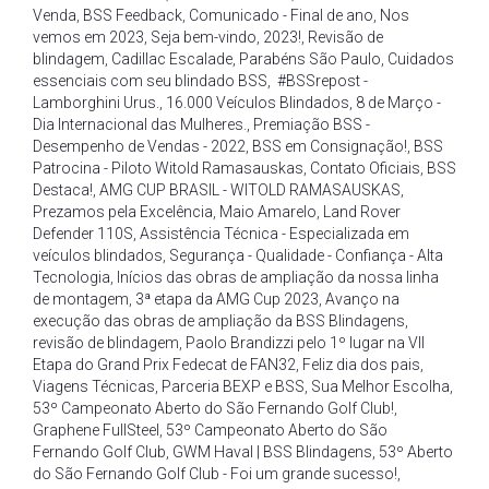
Venda
,
BSS Feedback
,
Comunicado - Final de ano
,
Nos
vemos em 2023
,
Seja bem-vindo
,
2023!
,
Revisão de
blindagem
,
Cadillac Escalade
,
Parabéns São Paulo
,
Cuidados
essenciais com seu blindado BSS
,
#BSSrepost -
Lamborghini Urus.
,
16.000 Veículos Blindados
,
8 de Março -
Dia Internacional das Mulheres.
,
Premiação BSS -
Desempenho de Vendas - 2022
,
BSS em Consignação!
,
BSS
Patrocina - Piloto Witold Ramasauskas
,
Contato Oficiais
,
BSS
Destaca!
,
AMG CUP BRASIL - WITOLD RAMASAUSKAS
,
Prezamos pela Excelência
,
Maio Amarelo
,
Land Rover
Defender 110S
,
Assistência Técnica - Especializada em
veículos blindados
,
Segurança - Qualidade - Confiança - Alta
Tecnologia
,
Inícios das obras de ampliação da nossa linha
de montagem
,
3ª etapa da AMG Cup 2023
,
Avanço na
execução das obras de ampliação da BSS Blindagens
,
revisão de blindagem
,
Paolo Brandizzi pelo 1º lugar na VII
Etapa do Grand Prix Fedecat de FAN32
,
Feliz dia dos pais
,
Viagens Técnicas
,
Parceria BEXP e BSS
,
Sua Melhor Escolha
,
53º Campeonato Aberto do São Fernando Golf Club!
,
Graphene FullSteel
,
53º Campeonato Aberto do São
Fernando Golf Club
,
GWM Haval | BSS Blindagens
,
53º Aberto
do São Fernando Golf Club - Foi um grande sucesso!
,