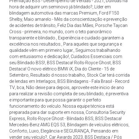
Premiação BSS - Desempenho de Vendas - 2021
,
Dúvidas na
hora de adquirir um seminovo já blindado?
,
Líder em
blindagem automotiva das marcas Premium
,
Ford F150
Shelby
,
Maio amarelo - Mês da conscientização e prevenção
de acidentes de trânsito
,
Feliz Dia das Mães
,
Porsche Taycan
Cross - primeira
,
no mundo
,
com o teto panorâmico
transparente e blindado.
,
Experiência e cuidado garantem a
excelência nos resultados.
,
Para aqueles que segurança e
qualidade vêm em primeiro lugar.
,
Seguimos trabalhando
com entusiasmo e dedicação!
,
Cuidados Essenciais com
seu Blindado BSS!
,
BSS Destaca! Rolls-Royce Ghost
,
BSS
Destaca! O novo elétrico BMW iX
,
Dia do Cliente - 15 de
Setembro
,
Resultado d nosso trabalho
,
Stock Car terá corrida
de lendas em Interlagos
,
BSS Blindagens - Fala Brasil - Record
TV
,
bca
,
Não deixe para depois
,
aproveite este inicio de ano
para realizar a revisão completa de seu blindado
,
é preventiva
e importante para que possa garantir o perfeito
funcionamento do veículo. Nossa equipe técnica está
preparada para dar suporte em nossa
,
Consultoria Security
Express
,
Rolls-Royce Ghost - Blindado BSS
,
BSS Destaca!
Mercedes-Benz AMG EQS 53
,
Blindagem de veículos elétricos
,
Conforto
,
Luxo
,
Elegância e SEGURANÇA
,
Pensando em
vender seu veículo?
,
Car Awards 2023
,
BSS Destaca / Pós