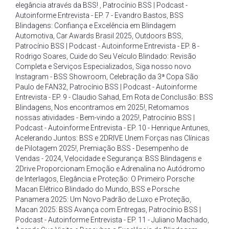
elegância através da BSS!
,
Patrocínio BSS | Podcast -
Autoinforme Entrevista - EP. 7 - Evandro Bastos
,
BSS
Blindagens: Confiança e Excelência em Blindagem
Automotiva
,
Car Awards Brasil 2025
,
Outdoors BSS
,
Patrocínio BSS | Podcast - Autoinforme Entrevista - EP. 8 -
Rodrigo Soares
,
Cuide do Seu Veículo Blindado: Revisão
Completa e Serviços Especializados
,
Siga nosso novo
Instagram - BSS Showroom
,
Celebração da 3ª Copa São
Paulo de FAN32
,
Patrocínio BSS | Podcast - Autoinforme
Entrevista - EP. 9 - Claudio Sahad
,
Em Rota de Conclusão: BSS
Blindagens
,
Nos encontramos em 2025!
,
Retomamos
nossas atividades - Bem-vindo a 2025!
,
Patrocínio BSS |
Podcast - Autoinforme Entrevista - EP. 10 - Henrique Antunes
,
Acelerando Juntos: BSS e 2DRIVE Unem Forças nas Clínicas
de Pilotagem 2025!
,
Premiação BSS - Desempenho de
Vendas - 2024
,
Velocidade e Segurança: BSS Blindagens e
2Drive Proporcionam Emoção e Adrenalina no Autódromo
de Interlagos
,
Elegância e Proteção: O Primeiro Porsche
Macan Elétrico Blindado do Mundo
,
BSS e Porsche
Panamera 2025: Um Novo Padrão de Luxo e Proteção
,
Macan 2025: BSS Avança com Entregas
,
Patrocínio BSS |
Podcast - Autoinforme Entrevista - EP. 11 - Juliano Machado
,