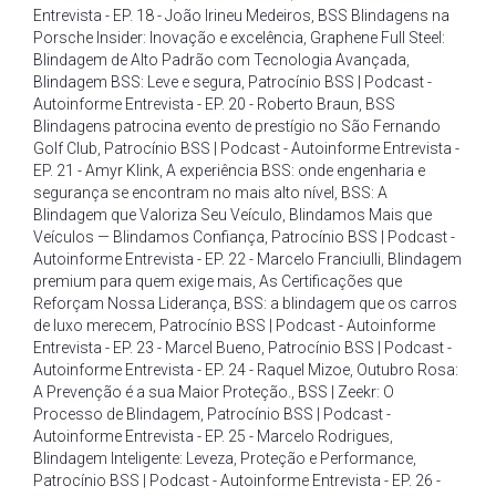
Entrevista - EP. 18 - João Irineu Medeiros
,
BSS Blindagens na
Porsche Insider: Inovação e excelência
,
Graphene Full Steel:
Blindagem de Alto Padrão com Tecnologia Avançada
,
Blindagem BSS: Leve e segura
,
Patrocínio BSS | Podcast -
Autoinforme Entrevista - EP. 20 - Roberto Braun
,
BSS
Blindagens patrocina evento de prestígio no São Fernando
Golf Club
,
Patrocínio BSS | Podcast - Autoinforme Entrevista -
EP. 21 - Amyr Klink
,
A experiência BSS: onde engenharia e
segurança se encontram no mais alto nível
,
BSS: A
Blindagem que Valoriza Seu Veículo
,
Blindamos Mais que
Veículos — Blindamos Confiança
,
Patrocínio BSS | Podcast -
Autoinforme Entrevista - EP. 22 - Marcelo Franciulli
,
Blindagem
premium para quem exige mais
,
As Certificações que
Reforçam Nossa Liderança
,
BSS: a blindagem que os carros
de luxo merecem
,
Patrocínio BSS | Podcast - Autoinforme
Entrevista - EP. 23 - Marcel Bueno
,
Patrocínio BSS | Podcast -
Autoinforme Entrevista - EP. 24 - Raquel Mizoe
,
Outubro Rosa:
A Prevenção é a sua Maior Proteção.
,
BSS | Zeekr: O
Processo de Blindagem
,
Patrocínio BSS | Podcast -
Autoinforme Entrevista - EP. 25 - Marcelo Rodrigues
,
Blindagem Inteligente: Leveza
,
Proteção e Performance
,
Patrocínio BSS | Podcast - Autoinforme Entrevista - EP. 26 -