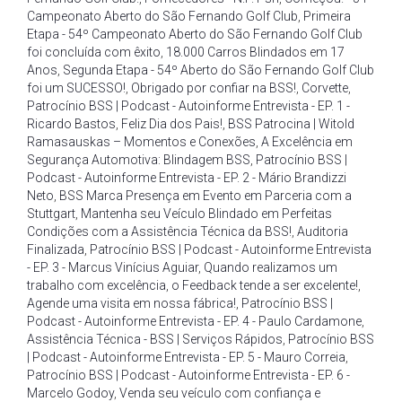
Campeonato Aberto do São Fernando Golf Club
,
Primeira
Etapa - 54º Campeonato Aberto do São Fernando Golf Club
foi concluída com êxito
,
18.000 Carros Blindados em 17
Anos
,
Segunda Etapa - 54º Aberto do São Fernando Golf Club
foi um SUCESSO!
,
Obrigado por confiar na BSS!
,
Corvette
,
Patrocínio BSS | Podcast - Autoinforme Entrevista - EP. 1 -
Ricardo Bastos
,
Feliz Dia dos Pais!
,
BSS Patrocina | Witold
Ramasauskas – Momentos e Conexões
,
A Excelência em
Segurança Automotiva: Blindagem BSS
,
Patrocínio BSS |
Podcast - Autoinforme Entrevista - EP. 2 - Mário Brandizzi
Neto
,
BSS Marca Presença em Evento em Parceria com a
Stuttgart
,
Mantenha seu Veículo Blindado em Perfeitas
Condições com a Assistência Técnica da BSS!
,
Auditoria
Finalizada
,
Patrocínio BSS | Podcast - Autoinforme Entrevista
- EP. 3 - Marcus Vinícius Aguiar
,
Quando realizamos um
trabalho com excelência
,
o Feedback tende a ser excelente!
,
Agende uma visita em nossa fábrica!
,
Patrocínio BSS |
Podcast - Autoinforme Entrevista - EP. 4 - Paulo Cardamone
,
Assistência Técnica - BSS | Serviços Rápidos
,
Patrocínio BSS
| Podcast - Autoinforme Entrevista - EP. 5 - Mauro Correia
,
Patrocínio BSS | Podcast - Autoinforme Entrevista - EP. 6 -
Marcelo Godoy
,
Venda seu veículo com confiança e