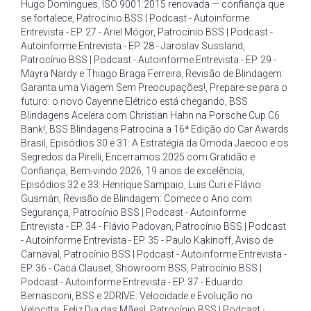
Hugo Domingues
,
ISO 9001:2015 renovada — confiança que
se fortalece
,
Patrocínio BSS | Podcast - Autoinforme
Entrevista - EP. 27 - Ariel Mógor
,
Patrocínio BSS | Podcast -
Autoinforme Entrevista - EP. 28 - Jaroslav Sussland
,
Patrocínio BSS | Podcast - Autoinforme Entrevista - EP. 29 -
Mayra Nardy e Thiago Braga Ferreira
,
Revisão de Blindagem:
Garanta uma Viagem Sem Preocupações!
,
Prepare-se para o
futuro: o novo Cayenne Elétrico está chegando
,
BSS
Blindagens Acelera com Christian Hahn na Porsche Cup C6
Bank!
,
BSS Blindagens Patrocina a 16ª Edição do Car Awards
Brasil
,
Episódios 30 e 31: A Estratégia da Omoda Jaecoo e os
Segredos da Pirelli
,
Encerramos 2025 com Gratidão e
Confiança
,
Bem-vindo 2026
,
19 anos de excelência
,
Episódios 32 e 33: Henrique Sampaio
,
Luis Curi e Flávio
Gusmán
,
Revisão de Blindagem: Comece o Ano com
Segurança
,
Patrocínio BSS | Podcast - Autoinforme
Entrevista - EP. 34 - Flávio Padovan
,
Patrocínio BSS | Podcast
- Autoinforme Entrevista - EP. 35 - Paulo Kakinoff
,
Aviso de
Carnaval
,
Patrocínio BSS | Podcast - Autoinforme Entrevista -
EP. 36 - Cacá Clauset
,
Showroom BSS
,
Patrocínio BSS |
Podcast - Autoinforme Entrevista - EP. 37 - Eduardo
Bernasconi
,
BSS e 2DRIVE: Velocidade e Evolução no
Velocitta
,
Feliz Dia das Mães!
,
Patrocínio BSS | Podcast -