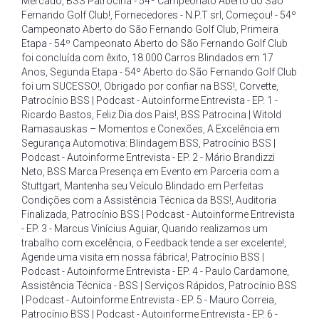
Mercado
,
BSS Patrocina - 54º Campeonato Aberto do São
Fernando Golf Club!
,
Fornecedores - N.P.T srl
,
Começou! - 54º
Campeonato Aberto do São Fernando Golf Club
,
Primeira
Etapa - 54º Campeonato Aberto do São Fernando Golf Club
foi concluída com êxito
,
18.000 Carros Blindados em 17
Anos
,
Segunda Etapa - 54º Aberto do São Fernando Golf Club
foi um SUCESSO!
,
Obrigado por confiar na BSS!
,
Corvette
,
Patrocínio BSS | Podcast - Autoinforme Entrevista - EP. 1 -
Ricardo Bastos
,
Feliz Dia dos Pais!
,
BSS Patrocina | Witold
Ramasauskas – Momentos e Conexões
,
A Excelência em
Segurança Automotiva: Blindagem BSS
,
Patrocínio BSS |
Podcast - Autoinforme Entrevista - EP. 2 - Mário Brandizzi
Neto
,
BSS Marca Presença em Evento em Parceria com a
Stuttgart
,
Mantenha seu Veículo Blindado em Perfeitas
Condições com a Assistência Técnica da BSS!
,
Auditoria
Finalizada
,
Patrocínio BSS | Podcast - Autoinforme Entrevista
- EP. 3 - Marcus Vinícius Aguiar
,
Quando realizamos um
trabalho com excelência
,
o Feedback tende a ser excelente!
,
Agende uma visita em nossa fábrica!
,
Patrocínio BSS |
Podcast - Autoinforme Entrevista - EP. 4 - Paulo Cardamone
,
Assistência Técnica - BSS | Serviços Rápidos
,
Patrocínio BSS
| Podcast - Autoinforme Entrevista - EP. 5 - Mauro Correia
,
Patrocínio BSS | Podcast - Autoinforme Entrevista - EP. 6 -