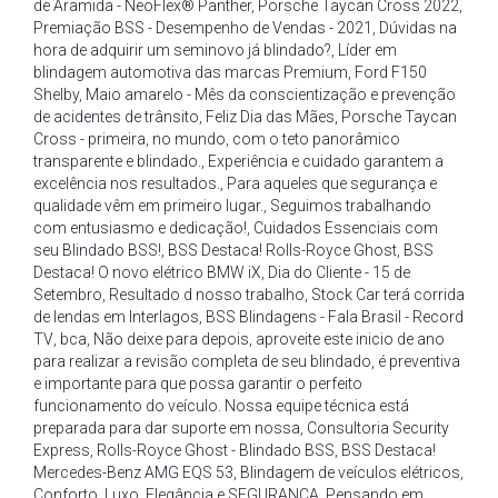
de Aramida - NeoFlex® Panther
,
Porsche Taycan Cross 2022
,
Premiação BSS - Desempenho de Vendas - 2021
,
Dúvidas na
hora de adquirir um seminovo já blindado?
,
Líder em
blindagem automotiva das marcas Premium
,
Ford F150
Shelby
,
Maio amarelo - Mês da conscientização e prevenção
de acidentes de trânsito
,
Feliz Dia das Mães
,
Porsche Taycan
Cross - primeira
,
no mundo
,
com o teto panorâmico
transparente e blindado.
,
Experiência e cuidado garantem a
excelência nos resultados.
,
Para aqueles que segurança e
qualidade vêm em primeiro lugar.
,
Seguimos trabalhando
com entusiasmo e dedicação!
,
Cuidados Essenciais com
seu Blindado BSS!
,
BSS Destaca! Rolls-Royce Ghost
,
BSS
Destaca! O novo elétrico BMW iX
,
Dia do Cliente - 15 de
Setembro
,
Resultado d nosso trabalho
,
Stock Car terá corrida
de lendas em Interlagos
,
BSS Blindagens - Fala Brasil - Record
TV
,
bca
,
Não deixe para depois
,
aproveite este inicio de ano
para realizar a revisão completa de seu blindado
,
é preventiva
e importante para que possa garantir o perfeito
funcionamento do veículo. Nossa equipe técnica está
preparada para dar suporte em nossa
,
Consultoria Security
Express
,
Rolls-Royce Ghost - Blindado BSS
,
BSS Destaca!
Mercedes-Benz AMG EQS 53
,
Blindagem de veículos elétricos
,
Conforto
,
Luxo
,
Elegância e SEGURANÇA
,
Pensando em