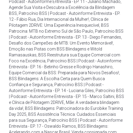
Podcast - Autoinforme Entrevista - EP. 11 - Juliano Machado
,
Agende Sua Visita e Descubra a Excelência da Blindagem
BSS
,
Patrocínio BSS | Podcast - Autoinforme Entrevista - EP.
12 - Fábio Rua
,
Dia Internacional da Mulher!
,
Clínica de
Pilotagem 2DRIVE: Uma Experiência Inesquecível
,
BSS
Patrocina: MTB no Extremo Sul de São Paulo
,
Patrocínio BSS
| Podcast - Autoinforme Entrevista - EP. 13 - Diego Fernandes
,
Desafio dos Campeões de MTB: Um Evento Memorável!
,
Emoção nas Pistas com BSS Blindagens e Witold
Ramasauskas
,
BSS Reestrutura sua Equipe Comercial com
Foco na Excelência
,
Patrocínio BSS | Podcast - Autoinforme
Entrevista - EP. 16 - Betinho Gresse e Rodrigo Hanashiro
,
Equipe Comercial da BSS: Preparada para Novos Desafios!
,
BSS Blindagens: A Escolha Certa para Quem Busca
Confiança e Segurança
,
Patrocínio BSS | Podcast -
Autoinforme Entrevista - EP. 14 - Luciana Giles
,
Patrocínio BSS
| Podcast - Autoinforme Entrevista - EP. 15 - Marco Saltini
,
BSS
e Clínica de Pilotagem 2DRIVE
,
Mãe: A verdadeira blindagem
da vida!
,
BSS Blindagens: Patrocinadora do Eurobike Training
Day 2025
,
BSS Assistência Técnica: Cuidados Essenciais
para sua Segurança
,
Patrocínio BSS | Podcast - Autoinforme
Entrevista - EP. 17 - Oswaldo Ramos
,
BSS Blindagens:
Acelerando com a Nascar Brasil
,
Venda consignada com