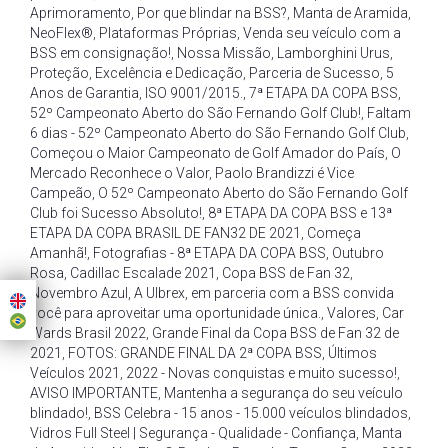
Aprimoramento
,
Por que blindar na BSS?
,
Manta de Aramida
,
NeoFlex®
,
Plataformas Próprias
,
Venda seu veículo com a
BSS em consignação!
,
Nossa Missão
,
Lamborghini Urus
,
Proteção
,
Excelência e Dedicação
,
Parceria de Sucesso
,
5
Anos de Garantia
,
ISO 9001/2015.
,
7ª ETAPA DA COPA BSS
,
52º Campeonato Aberto do São Fernando Golf Club!
,
Faltam
6 dias - 52º Campeonato Aberto do São Fernando Golf Club
,
Começou o Maior Campeonato de Golf Amador do País
,
O
Mercado Reconhece o Valor
,
Paolo Brandizzi é Vice
Campeão
,
O 52º Campeonato Aberto do São Fernando Golf
Club foi Sucesso Absoluto!
,
8ª ETAPA DA COPA BSS e 13ª
ETAPA DA COPA BRASIL DE FAN32 DE 2021
,
Começa
Amanhã!
,
Fotografias - 8ª ETAPA DA COPA BSS
,
Outubro
Rosa
,
Cadillac Escalade 2021
,
Copa BSS de Fan 32
,
Novembro Azul
,
A Ulbrex
,
em parceria com a BSS convida
você para aproveitar uma oportunidade única.
,
Valores
,
Car
Wards Brasil 2022
,
Grande Final da Copa BSS de Fan 32 de
2021
,
FOTOS: GRANDE FINAL DA 2ª COPA BSS
,
Últimos
Veículos 2021
,
2022 - Novas conquistas e muito sucesso!
,
AVISO IMPORTANTE
,
Mantenha a segurança do seu veículo
blindado!
,
BSS Celebra - 15 anos - 15.000 veículos blindados
,
Vidros Full Steel | Segurança - Qualidade - Confiança
,
Manta