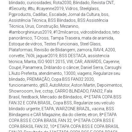
blindado
,
curiosidades
,
Rota2030
,
Blindado
,
Revista CNT
,
#Security
,
#Itu
,
#cayenne2019
,
Vidros
,
Steelglass
,
Pgproducts
,
Cadillac
,
Escalade
,
Jornal da Cultura
,
bss
,
Assistência Técnica
,
BSS Blindados
,
BSS Assistência
Técnica
,
Urus
,
Construção
,
Mezanino
,
#lamborghiniurus2019
,
#12milcarros
,
vidrosblindados
,
teto
panorâmico
,
T-Cross
,
Tampa Traseira
,
mata de aramida
,
Estoque de vidros
,
Testes Funcionais
,
Steel Glass
,
Plataformas
,
Revisão de Blidangem
,
zamora
,
RAV4
,
A200
,
corvette
,
760li
,
jaguar2019
,
BSS DESTACA
,
assistencia
técnica
,
Manta
,
ISO 9001:2015
,
VW
,
CAR
,
AWARDS
,
Cayenne
,
Coupé
,
Panamera
,
Driblando o câncer
,
Daniel Serra
,
Carsughi
L'Auto Preferita
,
atendimento
,
13000
,
viagens
,
Regularize seu
blindado
,
PREMIAÇÃO
,
Copa BSS FAN32 2020
,
funcionamento
,
gt63
,
AutoMotor
,
Aston Martin
,
Depoimentos
,
Showrooom
,
live
,
cctsp
,
CARRO BLINDADO
,
FAN32
,
Fala
Brasil
,
feedback
,
Mercado de Blindados
,
4ª ETAPA COPA BSS
FAN 32 E COPA BRASIL
,
Copa BSS
,
Regularize seu veículo
blindado urgente
,
ETAPA
,
WARZONE BRAZIL
,
vacina
,
BSS
Blindagens e CAR Magazine
,
dia do cliente
,
etron
,
8ª ETAPA
COPA BSS E COPA BRASIL FAN 32
,
9ª ETAPA COPA BSS E
COPA BRASIL FAN 32
,
10ª ETAPA COPA BSS E COPA BRASIL