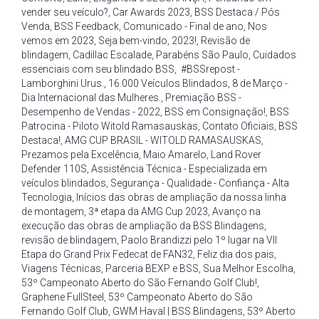
vender seu veículo?
,
Car Awards 2023
,
BSS Destaca / Pós
Venda
,
BSS Feedback
,
Comunicado - Final de ano
,
Nos
vemos em 2023
,
Seja bem-vindo
,
2023!
,
Revisão de
blindagem
,
Cadillac Escalade
,
Parabéns São Paulo
,
Cuidados
essenciais com seu blindado BSS
,
#BSSrepost -
Lamborghini Urus.
,
16.000 Veículos Blindados
,
8 de Março -
Dia Internacional das Mulheres.
,
Premiação BSS -
Desempenho de Vendas - 2022
,
BSS em Consignação!
,
BSS
Patrocina - Piloto Witold Ramasauskas
,
Contato Oficiais
,
BSS
Destaca!
,
AMG CUP BRASIL - WITOLD RAMASAUSKAS
,
Prezamos pela Excelência
,
Maio Amarelo
,
Land Rover
Defender 110S
,
Assistência Técnica - Especializada em
veículos blindados
,
Segurança - Qualidade - Confiança - Alta
Tecnologia
,
Inícios das obras de ampliação da nossa linha
de montagem
,
3ª etapa da AMG Cup 2023
,
Avanço na
execução das obras de ampliação da BSS Blindagens
,
revisão de blindagem
,
Paolo Brandizzi pelo 1º lugar na VII
Etapa do Grand Prix Fedecat de FAN32
,
Feliz dia dos pais
,
Viagens Técnicas
,
Parceria BEXP e BSS
,
Sua Melhor Escolha
,
53º Campeonato Aberto do São Fernando Golf Club!
,
Graphene FullSteel
,
53º Campeonato Aberto do São
Fernando Golf Club
,
GWM Haval | BSS Blindagens
,
53º Aberto