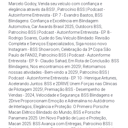
Marcelo Godoy
,
Venda seu veículo com confiança e
elegância através da BSS!
,
Patrocínio BSS | Podcast -
Autoinforme Entrevista - EP. 7 - Evandro Bastos
,
BSS
Blindagens: Confiança e Excelência em Blindagem
Automotiva
,
Car Awards Brasil 2025
,
Outdoors BSS
,
Patrocínio BSS | Podcast - Autoinforme Entrevista - EP. 8 -
Rodrigo Soares
,
Cuide do Seu Veículo Blindado: Revisão
Completa e Serviços Especializados
,
Siga nosso novo
Instagram - BSS Showroom
,
Celebração da 3ª Copa São
Paulo de FAN32
,
Patrocínio BSS | Podcast - Autoinforme
Entrevista - EP. 9 - Claudio Sahad
,
Em Rota de Conclusão: BSS
Blindagens
,
Nos encontramos em 2025!
,
Retomamos
nossas atividades - Bem-vindo a 2025!
,
Patrocínio BSS |
Podcast - Autoinforme Entrevista - EP. 10 - Henrique Antunes
,
Acelerando Juntos: BSS e 2DRIVE Unem Forças nas Clínicas
de Pilotagem 2025!
,
Premiação BSS - Desempenho de
Vendas - 2024
,
Velocidade e Segurança: BSS Blindagens e
2Drive Proporcionam Emoção e Adrenalina no Autódromo
de Interlagos
,
Elegância e Proteção: O Primeiro Porsche
Macan Elétrico Blindado do Mundo
,
BSS e Porsche
Panamera 2025: Um Novo Padrão de Luxo e Proteção
,
Macan 2025: BSS Avança com Entregas
,
Patrocínio BSS |