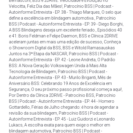
Bernasconi
,
BSS e 2DRIVE: Velocidade e Evolução no
Velocitta
,
Feliz Dia das Mães!
,
Patrocínio BSS | Podcast -
Autoinforme Entrevista - EP. 38 - Thiago Marques
,
O selo que
define a excelência em blindagem automotiva.
,
Patrocínio
BSS | Podcast - Autoinforme Entrevista - EP. 39 - Diego Borghi
,
A BSS Blindagens deseja um excelente feriado.
,
Episódios 40
e 41: Boris Feldman e Felipe Daemon
,
BSS e Clínica 2DRIVE
aceleram juntas em mais uma edição de sucesso
,
Conheça
o Showroom Digital da BSS
,
BSS e Witold Ramasauskas
Juntos na 3ª Etapa da NASCAR
,
Patrocínio BSS | Podcast -
Autoinforme Entrevista - EP. 42 - Leone Andreta
,
O Padrão
BSS: A Nova Geração Volkswagen Unida à Mais Alta
Tecnologia de Blindagem
,
Patrocínio BSS | Podcast -
Autoinforme Entrevista - EP. 43 - Murilo Briganti
,
Mês de
Aniversário BSS: Celebrando 19 Anos de Excelência em
Segurança
,
O seu próximo passo profissional começa aqui!
,
Por Dentro da Clínica 2DRIVE - Patrocínio BSS
,
Patrocínio
BSS | Podcast - Autoinforme Entrevista - EP. 44 - Homero
Gottardello
,
Férias de Julho chegando: é hora de agendar a
revisão da sua blindagem
,
Patrocínio BSS | Podcast -
Autoinforme Entrevista - EP. 45 - Luiz Guidorzi e Leonardo
Lukacs
,
A escolha exata para quem exige o melhor em
blindagem automotiva
,
Patrocínio BSS | Podcast -