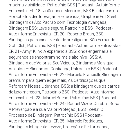
máxima visibilidade!
,
Patrocínio BSS | Podcast - Autoinforme
Entrevista - EP. 18 - João Irineu Medeiros
,
BSS Blindagens na
Porsche Insider: Inovação e excelência
,
Graphene Full Steel:
Blindagem de Alto Padrão com Tecnologia Avançada
,
Blindagem BSS: Leve e segura
,
Patrocínio BSS | Podcast -
Autoinforme Entrevista - EP. 20 - Roberto Braun
,
BSS
Blindagens patrocina evento de prestígio no São Fernando
Golf Club
,
Patrocínio BSS | Podcast - Autoinforme Entrevista -
EP. 21 - Amyr Klink
,
A experiência BSS: onde engenharia e
segurança se encontram no mais alto nível
,
BSS: A
Blindagem que Valoriza Seu Veículo
,
Blindamos Mais que
Veículos — Blindamos Confiança
,
Patrocínio BSS | Podcast -
Autoinforme Entrevista - EP. 22 - Marcelo Franciulli
,
Blindagem
premium para quem exige mais
,
As Certificações que
Reforçam Nossa Liderança
,
BSS: a blindagem que os carros
de luxo merecem
,
Patrocínio BSS | Podcast - Autoinforme
Entrevista - EP. 23 - Marcel Bueno
,
Patrocínio BSS | Podcast -
Autoinforme Entrevista - EP. 24 - Raquel Mizoe
,
Outubro Rosa:
A Prevenção é a sua Maior Proteção.
,
BSS | Zeekr: O
Processo de Blindagem
,
Patrocínio BSS | Podcast -
Autoinforme Entrevista - EP. 25 - Marcelo Rodrigues
,
Blindagem Inteligente: Leveza
,
Proteção e Performance
,