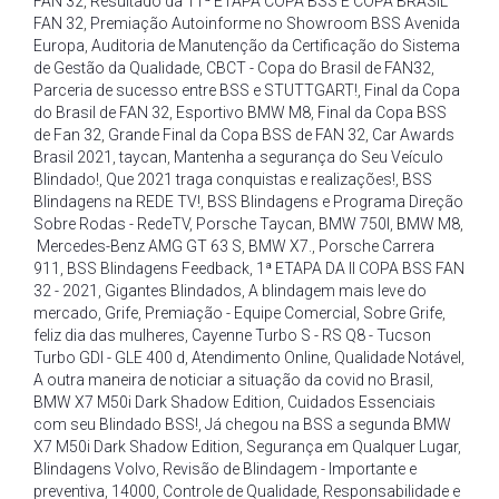
FAN 32
,
Resultado da 11ª ETAPA COPA BSS E COPA BRASIL
FAN 32
,
Premiação Autoinforme no Showroom BSS Avenida
Europa
,
Auditoria de Manutenção da Certificação do Sistema
de Gestão da Qualidade
,
CBCT - Copa do Brasil de FAN32
,
Parceria de sucesso entre BSS e STUTTGART!
,
Final da Copa
do Brasil de FAN 32
,
Esportivo BMW M8
,
Final da Copa BSS
de Fan 32
,
Grande Final da Copa BSS de FAN 32
,
Car Awards
Brasil 2021
,
taycan
,
Mantenha a segurança do Seu Veículo
Blindado!
,
Que 2021 traga conquistas e realizações!
,
BSS
Blindagens na REDE TV!
,
BSS Blindagens e Programa Direção
Sobre Rodas - RedeTV
,
Porsche Taycan
,
BMW 750I
,
BMW M8
,
Mercedes-Benz AMG GT 63 S
,
BMW X7.
,
Porsche Carrera
911
,
BSS Blindagens Feedback
,
1ª ETAPA DA II COPA BSS FAN
32 - 2021
,
Gigantes Blindados
,
A blindagem mais leve do
mercado
,
Grife
,
Premiação - Equipe Comercial
,
Sobre Grife
,
feliz dia das mulheres
,
Cayenne Turbo S - RS Q8 - Tucson
Turbo GDI - GLE 400 d
,
Atendimento Online
,
Qualidade Notável
,
A outra maneira de noticiar a situação da covid no Brasil
,
BMW X7 M50i Dark Shadow Edition
,
Cuidados Essenciais
com seu Blindado BSS!
,
Já chegou na BSS a segunda BMW
X7 M50i Dark Shadow Edition
,
Segurança em Qualquer Lugar
,
Blindagens Volvo
,
Revisão de Blindagem - Importante e
preventiva
,
14000
,
Controle de Qualidade
,
Responsabilidade e