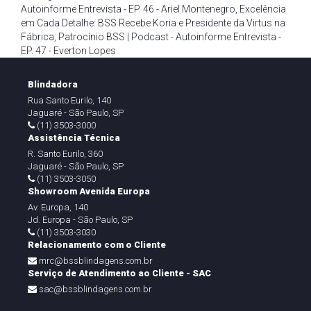
Autoinforme Entrevista - EP. 46 - Ariel Montenegro
,
Excelência
em Cada Detalhe: BSS Recebe Koria e Presidente da Virtus na
Fábrica
,
Patrocínio BSS | Podcast - Autoinforme Entrevista -
EP. 47 - Everton Lopes
Blindadora
Rua Santo Eurilo, 140
Jaguaré - São Paulo, SP
(11) 3503-3000
Assistência Técnica
R. Santo Eurilo, 360
Jaguaré - São Paulo, SP
(11) 3503-3050
Showroom Avenida Europa
Av. Europa, 140
Jd. Europa - São Paulo, SP
(11) 3503-3030
Relacionamento com o Cliente
mrc@bssblindagens.com.br
Serviço de Atendimento ao Cliente - SAC
sac@bssblindagens.com.br