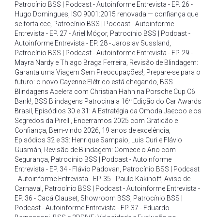
Patrocínio BSS | Podcast - Autoinforme Entrevista - EP. 26 -
Hugo Domingues
,
ISO 9001:2015 renovada — confiança que
se fortalece
,
Patrocínio BSS | Podcast - Autoinforme
Entrevista - EP. 27 - Ariel Mógor
,
Patrocínio BSS | Podcast -
Autoinforme Entrevista - EP. 28 - Jaroslav Sussland
,
Patrocínio BSS | Podcast - Autoinforme Entrevista - EP. 29 -
Mayra Nardy e Thiago Braga Ferreira
,
Revisão de Blindagem:
Garanta uma Viagem Sem Preocupações!
,
Prepare-se para o
futuro: o novo Cayenne Elétrico está chegando
,
BSS
Blindagens Acelera com Christian Hahn na Porsche Cup C6
Bank!
,
BSS Blindagens Patrocina a 16ª Edição do Car Awards
Brasil
,
Episódios 30 e 31: A Estratégia da Omoda Jaecoo e os
Segredos da Pirelli
,
Encerramos 2025 com Gratidão e
Confiança
,
Bem-vindo 2026
,
19 anos de excelência
,
Episódios 32 e 33: Henrique Sampaio
,
Luis Curi e Flávio
Gusmán
,
Revisão de Blindagem: Comece o Ano com
Segurança
,
Patrocínio BSS | Podcast - Autoinforme
Entrevista - EP. 34 - Flávio Padovan
,
Patrocínio BSS | Podcast
- Autoinforme Entrevista - EP. 35 - Paulo Kakinoff
,
Aviso de
Carnaval
,
Patrocínio BSS | Podcast - Autoinforme Entrevista -
EP. 36 - Cacá Clauset
,
Showroom BSS
,
Patrocínio BSS |
Podcast - Autoinforme Entrevista - EP. 37 - Eduardo