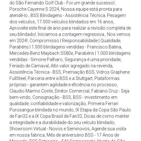
do São Fernando Golf Club - Foi um grande sucesso!
,
Porsche Cayenne S 2024
,
Nossa equipe está pronta para
atendê-lo.
,
BSS Blindagens - Assistência Técnica
,
Pesagem
dos veículos
,
17.000 veículos blindados em 16 anos
,
Aproveite este final de ano para realizar a revisão completa de
seu blindado!
,
Iniciamos a contagem regressiva.
,
Nos vemos
em 2024!
,
Compromisso | Responsabilidade | Qualidade
,
Parabéns | 1.000 blindagens vendidas - Francisco Batina
,
Mercedes-Benz Maybach S580e
,
Parabéns | 1.000 blindagens
vendidas - Simone Palharo
,
Segurança é uma prioridade
,
Feriado de Carnaval
,
Alto valor agregado na revenda
,
Assistência Técnica - BSS
,
Premiação BSS
,
Vidros Graphene
FullSteel
,
Parceria entre a BSS e a Stuttgart
,
Plataformas
próprias - garantem agilidade e eficiência no processo
,
Claudio Marmo Conte
,
Diretor Comercial
,
Fabiano Cruz - Seja
bem-vindo
,
Consignação - BSS
,
BSS - investimento em
qualidade
,
confiabilidade e valorização
,
Primeira Ferrari
Purosangue blindada no mundo
,
IX Etapa da Copa São Paulo
de Fan32 e a IX Copa Brasil de Fan32
,
Dicas de como manter
a integridade e a durabilidade do seu veículo blindado
,
Showroom Virtual - Novos e Seminovos
,
Agende sua visita
em nossa fabrica
,
Mês de aniversário BSS - 17 Anos de