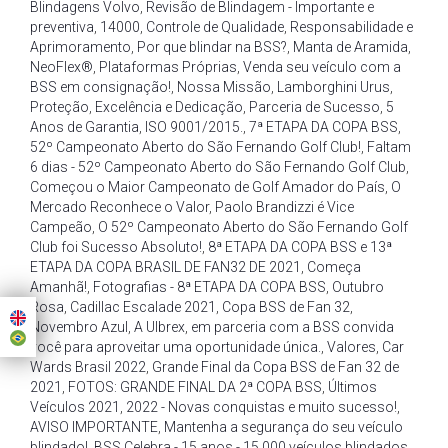
Blindagens Volvo
,
Revisão de Blindagem - Importante e
preventiva
,
14000
,
Controle de Qualidade
,
Responsabilidade e
Aprimoramento
,
Por que blindar na BSS?
,
Manta de Aramida
,
NeoFlex®
,
Plataformas Próprias
,
Venda seu veículo com a
BSS em consignação!
,
Nossa Missão
,
Lamborghini Urus
,
Proteção
,
Excelência e Dedicação
,
Parceria de Sucesso
,
5
Anos de Garantia
,
ISO 9001/2015.
,
7ª ETAPA DA COPA BSS
,
52º Campeonato Aberto do São Fernando Golf Club!
,
Faltam
6 dias - 52º Campeonato Aberto do São Fernando Golf Club
,
Começou o Maior Campeonato de Golf Amador do País
,
O
Mercado Reconhece o Valor
,
Paolo Brandizzi é Vice
Campeão
,
O 52º Campeonato Aberto do São Fernando Golf
Club foi Sucesso Absoluto!
,
8ª ETAPA DA COPA BSS e 13ª
ETAPA DA COPA BRASIL DE FAN32 DE 2021
,
Começa
Amanhã!
,
Fotografias - 8ª ETAPA DA COPA BSS
,
Outubro
Rosa
,
Cadillac Escalade 2021
,
Copa BSS de Fan 32
,
Novembro Azul
,
A Ulbrex
,
em parceria com a BSS convida
você para aproveitar uma oportunidade única.
,
Valores
,
Car
Wards Brasil 2022
,
Grande Final da Copa BSS de Fan 32 de
2021
,
FOTOS: GRANDE FINAL DA 2ª COPA BSS
,
Últimos
Veículos 2021
,
2022 - Novas conquistas e muito sucesso!
,
AVISO IMPORTANTE
,
Mantenha a segurança do seu veículo
blindado!
,
BSS Celebra - 15 anos - 15.000 veículos blindados
,