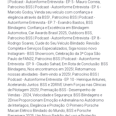
| Podcast - Autoinforme Entrevista - EP. 5 - Mauro Correia
,
Patrocínio BSS | Podcast - Autoinforme Entrevista - EP. 6 -
Marcelo Godoy
,
Venda seu veículo com confiança e
elegância através da BSS!
,
Patrocínio BSS | Podcast -
Autoinforme Entrevista - EP. 7 - Evandro Bastos
,
BSS
Blindagens: Confiança e Excelência em Blindagem
Automotiva
,
Car Awards Brasil 2025
,
Outdoors BSS
,
Patrocínio BSS | Podcast - Autoinforme Entrevista - EP. 8 -
Rodrigo Soares
,
Cuide do Seu Veículo Blindado: Revisão
Completa e Serviços Especializados
,
Siga nosso novo
Instagram - BSS Showroom
,
Celebração da 3ª Copa São
Paulo de FAN32
,
Patrocínio BSS | Podcast - Autoinforme
Entrevista - EP. 9 - Claudio Sahad
,
Em Rota de Conclusão: BSS
Blindagens
,
Nos encontramos em 2025!
,
Retomamos
nossas atividades - Bem-vindo a 2025!
,
Patrocínio BSS |
Podcast - Autoinforme Entrevista - EP. 10 - Henrique Antunes
,
Acelerando Juntos: BSS e 2DRIVE Unem Forças nas Clínicas
de Pilotagem 2025!
,
Premiação BSS - Desempenho de
Vendas - 2024
,
Velocidade e Segurança: BSS Blindagens e
2Drive Proporcionam Emoção e Adrenalina no Autódromo
de Interlagos
,
Elegância e Proteção: O Primeiro Porsche
Macan Elétrico Blindado do Mundo
,
BSS e Porsche
Panamera 2025: Um Novo Padrão de Luxo e Proteção
,