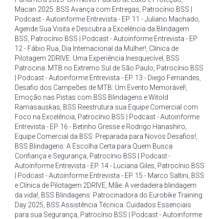
Macan 2025: BSS Avança com Entregas
,
Patrocínio BSS |
Podcast - Autoinforme Entrevista - EP. 11 - Juliano Machado
,
Agende Sua Visita e Descubra a Excelência da Blindagem
BSS
,
Patrocínio BSS | Podcast - Autoinforme Entrevista - EP.
12 - Fábio Rua
,
Dia Internacional da Mulher!
,
Clínica de
Pilotagem 2DRIVE: Uma Experiência Inesquecível
,
BSS
Patrocina: MTB no Extremo Sul de São Paulo
,
Patrocínio BSS
| Podcast - Autoinforme Entrevista - EP. 13 - Diego Fernandes
,
Desafio dos Campeões de MTB: Um Evento Memorável!
,
Emoção nas Pistas com BSS Blindagens e Witold
Ramasauskas
,
BSS Reestrutura sua Equipe Comercial com
Foco na Excelência
,
Patrocínio BSS | Podcast - Autoinforme
Entrevista - EP. 16 - Betinho Gresse e Rodrigo Hanashiro
,
Equipe Comercial da BSS: Preparada para Novos Desafios!
,
BSS Blindagens: A Escolha Certa para Quem Busca
Confiança e Segurança
,
Patrocínio BSS | Podcast -
Autoinforme Entrevista - EP. 14 - Luciana Giles
,
Patrocínio BSS
| Podcast - Autoinforme Entrevista - EP. 15 - Marco Saltini
,
BSS
e Clínica de Pilotagem 2DRIVE
,
Mãe: A verdadeira blindagem
da vida!
,
BSS Blindagens: Patrocinadora do Eurobike Training
Day 2025
,
BSS Assistência Técnica: Cuidados Essenciais
para sua Segurança
,
Patrocínio BSS | Podcast - Autoinforme