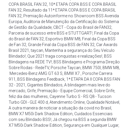
COPA BRASIL FAN 32
,
10ª ETAPA COPA BSS E COPA BRASIL
FAN 32
,
Resultado da 11ª ETAPA COPA BSS E COPA BRASIL
FAN 32
,
Premiação Autoinforme no Showroom BSS Avenida
Europa
,
Auditoria de Manutenção da Certificação do Sistema
de Gestão da Qualidade
,
CBCT - Copa do Brasil de FAN32
,
Parceria de sucesso entre BSS e STUTTGART!
,
Final da Copa
do Brasil de FAN 32
,
Esportivo BMW M8
,
Final da Copa BSS
de Fan 32
,
Grande Final da Copa BSS de FAN 32
,
Car Awards
Brasil 2021
,
taycan
,
Mantenha a segurança do Seu Veículo
Blindado!
,
Que 2021 traga conquistas e realizações!
,
BSS
Blindagens na REDE TV!
,
BSS Blindagens e Programa Direção
Sobre Rodas - RedeTV
,
Porsche Taycan
,
BMW 750I
,
BMW M8
,
Mercedes-Benz AMG GT 63 S
,
BMW X7.
,
Porsche Carrera
911
,
BSS Blindagens Feedback
,
1ª ETAPA DA II COPA BSS FAN
32 - 2021
,
Gigantes Blindados
,
A blindagem mais leve do
mercado
,
Grife
,
Premiação - Equipe Comercial
,
Sobre Grife
,
feliz dia das mulheres
,
Cayenne Turbo S - RS Q8 - Tucson
Turbo GDI - GLE 400 d
,
Atendimento Online
,
Qualidade Notável
,
A outra maneira de noticiar a situação da covid no Brasil
,
BMW X7 M50i Dark Shadow Edition
,
Cuidados Essenciais
com seu Blindado BSS!
,
Já chegou na BSS a segunda BMW
X7 M50i Dark Shadow Edition
,
Segurança em Qualquer Lugar
,