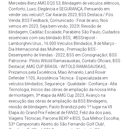
Mercedes-Benz AMG EQS 53
,
Blindagem de veículos elétricos
,
Conforto
,
Luxo
,
Elegância e SEGURANÇA
,
Pensando em
vender seu veículo?
,
Car Awards 2023
,
BSS Destaca / Pós
Venda
,
BSS Feedback
,
Comunicado - Final de ano
,
Nos
vemos em 2023
,
Seja bem-vindo
,
2023!
,
Revisão de
blindagem
,
Cadillac Escalade
,
Parabéns São Paulo
,
Cuidados
essenciais com seu blindado BSS
,
#BSSrepost -
Lamborghini Urus.
,
16.000 Veículos Blindados
,
8 de Março -
Dia Internacional das Mulheres.
,
Premiação BSS -
Desempenho de Vendas - 2022
,
BSS em Consignação!
,
BSS
Patrocina - Piloto Witold Ramasauskas
,
Contato Oficiais
,
BSS
Destaca!
,
AMG CUP BRASIL - WITOLD RAMASAUSKAS
,
Prezamos pela Excelência
,
Maio Amarelo
,
Land Rover
Defender 110S
,
Assistência Técnica - Especializada em
veículos blindados
,
Segurança - Qualidade - Confiança - Alta
Tecnologia
,
Inícios das obras de ampliação da nossa linha
de montagem
,
3ª etapa da AMG Cup 2023
,
Avanço na
execução das obras de ampliação da BSS Blindagens
,
revisão de blindagem
,
Paolo Brandizzi pelo 1º lugar na VII
Etapa do Grand Prix Fedecat de FAN32
,
Feliz dia dos pais
,
Viagens Técnicas
,
Parceria BEXP e BSS
,
Sua Melhor Escolha
,
53º Campeonato Aberto do São Fernando Golf Club!
,