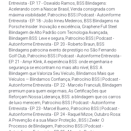
Entrevista - EP. 17 - Oswaldo Ramos
,
BSS Blindagens:
Acelerando com a Nascar Brasil
,
Venda consignada com
máxima visibilidade!
,
Patrocínio BSS | Podcast - Autoinforme
Entrevista - EP. 18 - João Irineu Medeiros
,
BSS Blindagens na
Porsche Insider: Inovação e excelência
,
Graphene Full Steel:
Blindagem de Alto Padrão com Tecnologia Avançada
,
Blindagem BSS: Leve e segura
,
Patrocínio BSS | Podcast -
Autoinforme Entrevista - EP. 20 - Roberto Braun
,
BSS
Blindagens patrocina evento de prestígio no São Fernando
Golf Club
,
Patrocínio BSS | Podcast - Autoinforme Entrevista -
EP. 21 - Amyr Klink
,
A experiência BSS: onde engenharia e
segurança se encontram no mais alto nível
,
BSS: A
Blindagem que Valoriza Seu Veículo
,
Blindamos Mais que
Veículos — Blindamos Confiança
,
Patrocínio BSS | Podcast -
Autoinforme Entrevista - EP. 22 - Marcelo Franciulli
,
Blindagem
premium para quem exige mais
,
As Certificações que
Reforçam Nossa Liderança
,
BSS: a blindagem que os carros
de luxo merecem
,
Patrocínio BSS | Podcast - Autoinforme
Entrevista - EP. 23 - Marcel Bueno
,
Patrocínio BSS | Podcast -
Autoinforme Entrevista - EP. 24 - Raquel Mizoe
,
Outubro Rosa:
A Prevenção é a sua Maior Proteção.
,
BSS | Zeekr: O
Processo de Blindagem
,
Patrocínio BSS | Podcast -