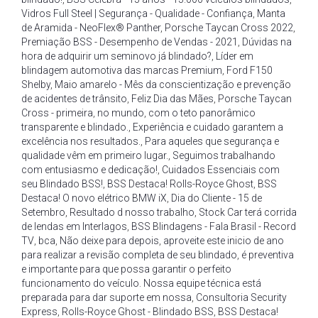
Vidros Full Steel | Segurança - Qualidade - Confiança
,
Manta
de Aramida - NeoFlex® Panther
,
Porsche Taycan Cross 2022
,
Premiação BSS - Desempenho de Vendas - 2021
,
Dúvidas na
hora de adquirir um seminovo já blindado?
,
Líder em
blindagem automotiva das marcas Premium
,
Ford F150
Shelby
,
Maio amarelo - Mês da conscientização e prevenção
de acidentes de trânsito
,
Feliz Dia das Mães
,
Porsche Taycan
Cross - primeira
,
no mundo
,
com o teto panorâmico
transparente e blindado.
,
Experiência e cuidado garantem a
excelência nos resultados.
,
Para aqueles que segurança e
qualidade vêm em primeiro lugar.
,
Seguimos trabalhando
com entusiasmo e dedicação!
,
Cuidados Essenciais com
seu Blindado BSS!
,
BSS Destaca! Rolls-Royce Ghost
,
BSS
Destaca! O novo elétrico BMW iX
,
Dia do Cliente - 15 de
Setembro
,
Resultado d nosso trabalho
,
Stock Car terá corrida
de lendas em Interlagos
,
BSS Blindagens - Fala Brasil - Record
TV
,
bca
,
Não deixe para depois
,
aproveite este inicio de ano
para realizar a revisão completa de seu blindado
,
é preventiva
e importante para que possa garantir o perfeito
funcionamento do veículo. Nossa equipe técnica está
preparada para dar suporte em nossa
,
Consultoria Security
Express
,
Rolls-Royce Ghost - Blindado BSS
,
BSS Destaca!