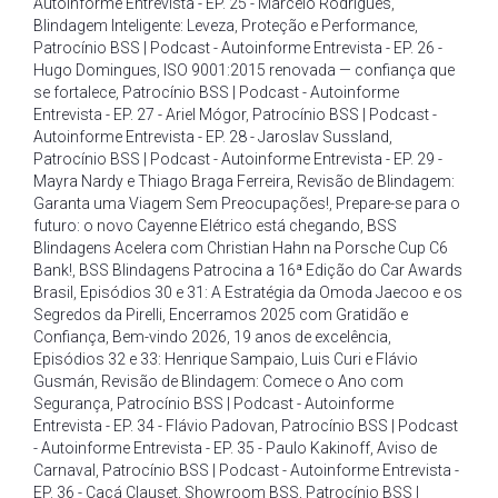
Autoinforme Entrevista - EP. 25 - Marcelo Rodrigues
,
Blindagem Inteligente: Leveza
,
Proteção e Performance
,
Patrocínio BSS | Podcast - Autoinforme Entrevista - EP. 26 -
Hugo Domingues
,
ISO 9001:2015 renovada — confiança que
se fortalece
,
Patrocínio BSS | Podcast - Autoinforme
Entrevista - EP. 27 - Ariel Mógor
,
Patrocínio BSS | Podcast -
Autoinforme Entrevista - EP. 28 - Jaroslav Sussland
,
Patrocínio BSS | Podcast - Autoinforme Entrevista - EP. 29 -
Mayra Nardy e Thiago Braga Ferreira
,
Revisão de Blindagem:
Garanta uma Viagem Sem Preocupações!
,
Prepare-se para o
futuro: o novo Cayenne Elétrico está chegando
,
BSS
Blindagens Acelera com Christian Hahn na Porsche Cup C6
Bank!
,
BSS Blindagens Patrocina a 16ª Edição do Car Awards
Brasil
,
Episódios 30 e 31: A Estratégia da Omoda Jaecoo e os
Segredos da Pirelli
,
Encerramos 2025 com Gratidão e
Confiança
,
Bem-vindo 2026
,
19 anos de excelência
,
Episódios 32 e 33: Henrique Sampaio
,
Luis Curi e Flávio
Gusmán
,
Revisão de Blindagem: Comece o Ano com
Segurança
,
Patrocínio BSS | Podcast - Autoinforme
Entrevista - EP. 34 - Flávio Padovan
,
Patrocínio BSS | Podcast
- Autoinforme Entrevista - EP. 35 - Paulo Kakinoff
,
Aviso de
Carnaval
,
Patrocínio BSS | Podcast - Autoinforme Entrevista -
EP. 36 - Cacá Clauset
,
Showroom BSS
,
Patrocínio BSS |