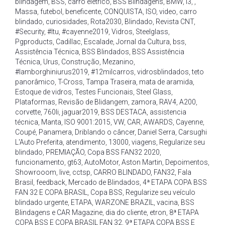
blindagem
,
BSS
,
carro elétrico
,
BSS Blindagens
,
BMW
,
i3
,
,
Massa
,
futebol
,
beneficente
,
CONQUISTA
,
ISO
,
video
,
carro
blindado
,
curiosidades
,
Rota2030
,
Blindado
,
Revista CNT
,
#Security
,
#Itu
,
#cayenne2019
,
Vidros
,
Steelglass
,
Pgproducts
,
Cadillac
,
Escalade
,
Jornal da Cultura
,
bss
,
Assistência Técnica
,
BSS Blindados
,
BSS Assistência
Técnica
,
Urus
,
Construção
,
Mezanino
,
#lamborghiniurus2019
,
#12milcarros
,
vidrosblindados
,
teto
panorâmico
,
T-Cross
,
Tampa Traseira
,
mata de aramida
,
Estoque de vidros
,
Testes Funcionais
,
Steel Glass
,
Plataformas
,
Revisão de Blidangem
,
zamora
,
RAV4
,
A200
,
corvette
,
760li
,
jaguar2019
,
BSS DESTACA
,
assistencia
técnica
,
Manta
,
ISO 9001:2015
,
VW
,
CAR
,
AWARDS
,
Cayenne
,
Coupé
,
Panamera
,
Driblando o câncer
,
Daniel Serra
,
Carsughi
L'Auto Preferita
,
atendimento
,
13000
,
viagens
,
Regularize seu
blindado
,
PREMIAÇÃO
,
Copa BSS FAN32 2020
,
funcionamento
,
gt63
,
AutoMotor
,
Aston Martin
,
Depoimentos
,
Showrooom
,
live
,
cctsp
,
CARRO BLINDADO
,
FAN32
,
Fala
Brasil
,
feedback
,
Mercado de Blindados
,
4ª ETAPA COPA BSS
FAN 32 E COPA BRASIL
,
Copa BSS
,
Regularize seu veículo
blindado urgente
,
ETAPA
,
WARZONE BRAZIL
,
vacina
,
BSS
Blindagens e CAR Magazine
,
dia do cliente
,
etron
,
8ª ETAPA
COPA BSS E COPA BRASIL FAN 32
,
9ª ETAPA COPA BSS E