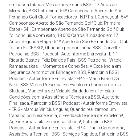
em nossa fabrica
,
Mês de aniversário BSS - 17 Anos de
Mercado
,
BSS Patrocina - 54º Campeonato Aberto do São
Fernando Golf Club!
,
Fornecedores - N.P.T srl
,
Começou! - 54º
Campeonato Aberto do São Fernando Golf Club
,
Primeira
Etapa - 54º Campeonato Aberto do São Fernando Golf Club
foi concluída com êxito
,
18.000 Carros Blindados em 17
Anos
,
Segunda Etapa - 54º Aberto do São Fernando Golf Club
foi um SUCESSO!
,
Obrigado por confiar na BSS!
,
Corvette
,
Patrocínio BSS | Podcast - Autoinforme Entrevista - EP. 1 -
Ricardo Bastos
,
Feliz Dia dos Pais!
,
BSS Patrocina | Witold
Ramasauskas – Momentos e Conexões
,
A Excelência em
Segurança Automotiva: Blindagem BSS
,
Patrocínio BSS |
Podcast - Autoinforme Entrevista - EP. 2 - Mário Brandizzi
Neto
,
BSS Marca Presença em Evento em Parceria com a
Stuttgart
,
Mantenha seu Veículo Blindado em Perfeitas
Condições com a Assistência Técnica da BSS!
,
Auditoria
Finalizada
,
Patrocínio BSS | Podcast - Autoinforme Entrevista
- EP. 3 - Marcus Vinícius Aguiar
,
Quando realizamos um
trabalho com excelência
,
o Feedback tende a ser excelente!
,
Agende uma visita em nossa fábrica!
,
Patrocínio BSS |
Podcast - Autoinforme Entrevista - EP. 4 - Paulo Cardamone
,
Assistência Técnica - BSS | Serviços Rápidos
,
Patrocínio BSS