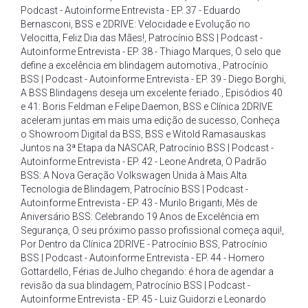
Podcast - Autoinforme Entrevista - EP. 37 - Eduardo
Bernasconi
,
BSS e 2DRIVE: Velocidade e Evolução no
Velocitta
,
Feliz Dia das Mães!
,
Patrocínio BSS | Podcast -
Autoinforme Entrevista - EP. 38 - Thiago Marques
,
O selo que
define a excelência em blindagem automotiva.
,
Patrocínio
BSS | Podcast - Autoinforme Entrevista - EP. 39 - Diego Borghi
,
A BSS Blindagens deseja um excelente feriado.
,
Episódios 40
e 41: Boris Feldman e Felipe Daemon
,
BSS e Clínica 2DRIVE
aceleram juntas em mais uma edição de sucesso
,
Conheça
o Showroom Digital da BSS
,
BSS e Witold Ramasauskas
Juntos na 3ª Etapa da NASCAR
,
Patrocínio BSS | Podcast -
Autoinforme Entrevista - EP. 42 - Leone Andreta
,
O Padrão
BSS: A Nova Geração Volkswagen Unida à Mais Alta
Tecnologia de Blindagem
,
Patrocínio BSS | Podcast -
Autoinforme Entrevista - EP. 43 - Murilo Briganti
,
Mês de
Aniversário BSS: Celebrando 19 Anos de Excelência em
Segurança
,
O seu próximo passo profissional começa aqui!
,
Por Dentro da Clínica 2DRIVE - Patrocínio BSS
,
Patrocínio
BSS | Podcast - Autoinforme Entrevista - EP. 44 - Homero
Gottardello
,
Férias de Julho chegando: é hora de agendar a
revisão da sua blindagem
,
Patrocínio BSS | Podcast -
Autoinforme Entrevista - EP. 45 - Luiz Guidorzi e Leonardo