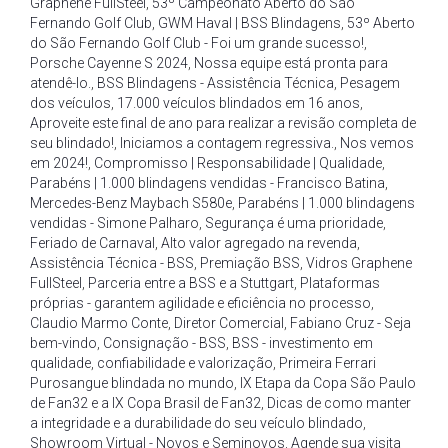
Graphene FullSteel
,
53º Campeonato Aberto do São
Fernando Golf Club
,
GWM Haval | BSS Blindagens
,
53º Aberto
do São Fernando Golf Club - Foi um grande sucesso!
,
Porsche Cayenne S 2024
,
Nossa equipe está pronta para
atendê-lo.
,
BSS Blindagens - Assistência Técnica
,
Pesagem
dos veículos
,
17.000 veículos blindados em 16 anos
,
Aproveite este final de ano para realizar a revisão completa de
seu blindado!
,
Iniciamos a contagem regressiva.
,
Nos vemos
em 2024!
,
Compromisso | Responsabilidade | Qualidade
,
Parabéns | 1.000 blindagens vendidas - Francisco Batina
,
Mercedes-Benz Maybach S580e
,
Parabéns | 1.000 blindagens
vendidas - Simone Palharo
,
Segurança é uma prioridade
,
Feriado de Carnaval
,
Alto valor agregado na revenda
,
Assistência Técnica - BSS
,
Premiação BSS
,
Vidros Graphene
FullSteel
,
Parceria entre a BSS e a Stuttgart
,
Plataformas
próprias - garantem agilidade e eficiência no processo
,
Claudio Marmo Conte
,
Diretor Comercial
,
Fabiano Cruz - Seja
bem-vindo
,
Consignação - BSS
,
BSS - investimento em
qualidade
,
confiabilidade e valorização
,
Primeira Ferrari
Purosangue blindada no mundo
,
IX Etapa da Copa São Paulo
de Fan32 e a IX Copa Brasil de Fan32
,
Dicas de como manter
a integridade e a durabilidade do seu veículo blindado
,
Showroom Virtual - Novos e Seminovos
,
Agende sua visita