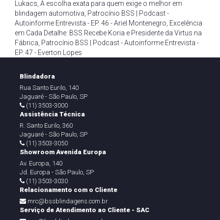
Lukacs
,
A escolha exata para quem exige o melhor em
blindagem automotiva
,
Patrocínio BSS | Podcast -
Autoinforme Entrevista - EP. 46 - Ariel Montenegro
,
Excelência
em Cada Detalhe: BSS Recebe Koria e Presidente da Virtus na
Fábrica
,
Patrocínio BSS | Podcast - Autoinforme Entrevista -
EP. 47 - Everton Lopes
Blindadora
Rua Santo Eurilo, 140
Jaguaré - São Paulo, SP
(11) 3503-3000
Assistência Técnica
R. Santo Eurilo, 360
Jaguaré - São Paulo, SP
(11) 3503-3050
Showroom Avenida Europa
Av. Europa, 140
Jd. Europa - São Paulo, SP
(11) 3503-3030
Relacionamento com o Cliente
mrc@bssblindagens.com.br
Serviço de Atendimento ao Cliente - SAC