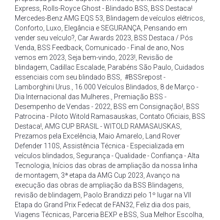
Express
,
Rolls-Royce Ghost - Blindado BSS
,
BSS Destaca!
Mercedes-Benz AMG EQS 53
,
Blindagem de veículos elétricos
,
Conforto
,
Luxo
,
Elegância e SEGURANÇA
,
Pensando em
vender seu veículo?
,
Car Awards 2023
,
BSS Destaca / Pós
Venda
,
BSS Feedback
,
Comunicado - Final de ano
,
Nos
vemos em 2023
,
Seja bem-vindo
,
2023!
,
Revisão de
blindagem
,
Cadillac Escalade
,
Parabéns São Paulo
,
Cuidados
essenciais com seu blindado BSS
,
#BSSrepost -
Lamborghini Urus.
,
16.000 Veículos Blindados
,
8 de Março -
Dia Internacional das Mulheres.
,
Premiação BSS -
Desempenho de Vendas - 2022
,
BSS em Consignação!
,
BSS
Patrocina - Piloto Witold Ramasauskas
,
Contato Oficiais
,
BSS
Destaca!
,
AMG CUP BRASIL - WITOLD RAMASAUSKAS
,
Prezamos pela Excelência
,
Maio Amarelo
,
Land Rover
Defender 110S
,
Assistência Técnica - Especializada em
veículos blindados
,
Segurança - Qualidade - Confiança - Alta
Tecnologia
,
Inícios das obras de ampliação da nossa linha
de montagem
,
3ª etapa da AMG Cup 2023
,
Avanço na
execução das obras de ampliação da BSS Blindagens
,
revisão de blindagem
,
Paolo Brandizzi pelo 1º lugar na VII
Etapa do Grand Prix Fedecat de FAN32
,
Feliz dia dos pais
,
Viagens Técnicas
,
Parceria BEXP e BSS
,
Sua Melhor Escolha
,