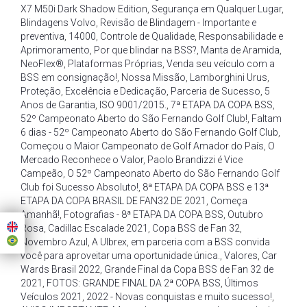
X7 M50i Dark Shadow Edition
,
Segurança em Qualquer Lugar
,
Blindagens Volvo
,
Revisão de Blindagem - Importante e
preventiva
,
14000
,
Controle de Qualidade
,
Responsabilidade e
Aprimoramento
,
Por que blindar na BSS?
,
Manta de Aramida
,
NeoFlex®
,
Plataformas Próprias
,
Venda seu veículo com a
BSS em consignação!
,
Nossa Missão
,
Lamborghini Urus
,
Proteção
,
Excelência e Dedicação
,
Parceria de Sucesso
,
5
Anos de Garantia
,
ISO 9001/2015.
,
7ª ETAPA DA COPA BSS
,
52º Campeonato Aberto do São Fernando Golf Club!
,
Faltam
6 dias - 52º Campeonato Aberto do São Fernando Golf Club
,
Começou o Maior Campeonato de Golf Amador do País
,
O
Mercado Reconhece o Valor
,
Paolo Brandizzi é Vice
Campeão
,
O 52º Campeonato Aberto do São Fernando Golf
Club foi Sucesso Absoluto!
,
8ª ETAPA DA COPA BSS e 13ª
ETAPA DA COPA BRASIL DE FAN32 DE 2021
,
Começa
Amanhã!
,
Fotografias - 8ª ETAPA DA COPA BSS
,
Outubro
Rosa
,
Cadillac Escalade 2021
,
Copa BSS de Fan 32
,
Novembro Azul
,
A Ulbrex
,
em parceria com a BSS convida
você para aproveitar uma oportunidade única.
,
Valores
,
Car
Wards Brasil 2022
,
Grande Final da Copa BSS de Fan 32 de
2021
,
FOTOS: GRANDE FINAL DA 2ª COPA BSS
,
Últimos
Veículos 2021
,
2022 - Novas conquistas e muito sucesso!
,