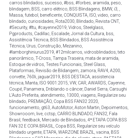
carros blindados
,
sucesso
,
#bss
,
#forbes
,
aramida
,
peso
,
blindagem
,
BSS
,
carro elétrico
,
BSS Blindagens
,
BMW
,
i3
,
,
Massa
,
futebol
,
beneficente
,
CONQUISTA
,
ISO
,
video
,
carro
blindado
,
curiosidades
,
Rota2030
,
Blindado
,
Revista CNT
,
#Security
,
#Itu
,
#cayenne2019
,
Vidros
,
Steelglass
,
Pgproducts
,
Cadillac
,
Escalade
,
Jornal da Cultura
,
bss
,
Assistência Técnica
,
BSS Blindados
,
BSS Assistência
Técnica
,
Urus
,
Construção
,
Mezanino
,
#lamborghiniurus2019
,
#12milcarros
,
vidrosblindados
,
teto
panorâmico
,
T-Cross
,
Tampa Traseira
,
mata de aramida
,
Estoque de vidros
,
Testes Funcionais
,
Steel Glass
,
Plataformas
,
Revisão de Blidangem
,
zamora
,
RAV4
,
A200
,
corvette
,
760li
,
jaguar2019
,
BSS DESTACA
,
assistencia
técnica
,
Manta
,
ISO 9001:2015
,
VW
,
CAR
,
AWARDS
,
Cayenne
,
Coupé
,
Panamera
,
Driblando o câncer
,
Daniel Serra
,
Carsughi
L'Auto Preferita
,
atendimento
,
13000
,
viagens
,
Regularize seu
blindado
,
PREMIAÇÃO
,
Copa BSS FAN32 2020
,
funcionamento
,
gt63
,
AutoMotor
,
Aston Martin
,
Depoimentos
,
Showrooom
,
live
,
cctsp
,
CARRO BLINDADO
,
FAN32
,
Fala
Brasil
,
feedback
,
Mercado de Blindados
,
4ª ETAPA COPA BSS
FAN 32 E COPA BRASIL
,
Copa BSS
,
Regularize seu veículo
blindado urgente
,
ETAPA
,
WARZONE BRAZIL
,
vacina
,
BSS