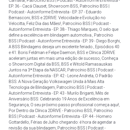
Carnaval
,
Patrocínio BSS | Podcast - Autoinforme Entrevista -
EP. 36 - Cacá Clauset
,
Showroom BSS
,
Patrocínio BSS |
Podcast - Autoinforme Entrevista - EP. 37 - Eduardo
Bernasconi
,
BSS e 2DRIVE: Velocidade e Evolução no
Velocitta
,
Feliz Dia das Mães!
,
Patrocínio BSS | Podcast -
Autoinforme Entrevista - EP. 38 - Thiago Marques
,
O selo que
define a excelência em blindagem automotiva.
,
Patrocínio
BSS | Podcast - Autoinforme Entrevista - EP. 39 - Diego Borghi
,
A BSS Blindagens deseja um excelente feriado.
,
Episódios 40
e 41: Boris Feldman e Felipe Daemon
,
BSS e Clínica 2DRIVE
aceleram juntas em mais uma edição de sucesso
,
Conheça
o Showroom Digital da BSS
,
BSS e Witold Ramasauskas
Juntos na 3ª Etapa da NASCAR
,
Patrocínio BSS | Podcast -
Autoinforme Entrevista - EP. 42 - Leone Andreta
,
O Padrão
BSS: A Nova Geração Volkswagen Unida à Mais Alta
Tecnologia de Blindagem
,
Patrocínio BSS | Podcast -
Autoinforme Entrevista - EP. 43 - Murilo Briganti
,
Mês de
Aniversário BSS: Celebrando 19 Anos de Excelência em
Segurança
,
O seu próximo passo profissional começa aqui!
,
Por Dentro da Clínica 2DRIVE - Patrocínio BSS
,
Patrocínio
BSS | Podcast - Autoinforme Entrevista - EP. 44 - Homero
Gottardello
,
Férias de Julho chegando: é hora de agendar a
revisão da sua blindagem
,
Patrocínio BSS | Podcast -