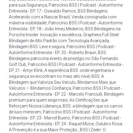
para sua Segurança
,
Patrocínio BSS | Podcast - Autoinforme
Entrevista - EP. 17 - Oswaldo Ramos
,
BSS Blindagens:
Acelerando com a Nascar Brasil
,
Venda consignada com
máxima visibilidade!
,
Patrocínio BSS | Podcast - Autoinforme
Entrevista - EP. 18 - João Irineu Medeiros
,
BSS Blindagens na
Porsche Insider: Inovação e excelência
,
Graphene Full Steel:
Blindagem de Alto Padrão com Tecnologia Avançada
,
Blindagem BSS: Leve e segura
,
Patrocínio BSS | Podcast -
Autoinforme Entrevista - EP. 20 - Roberto Braun
,
BSS
Blindagens patrocina evento de prestígio no São Fernando
Golf Club
,
Patrocínio BSS | Podcast - Autoinforme Entrevista -
EP. 21 - Amyr Klink
,
A experiência BSS: onde engenharia e
segurança se encontram no mais alto nível
,
BSS: A
Blindagem que Valoriza Seu Veículo
,
Blindamos Mais que
Veículos — Blindamos Confiança
,
Patrocínio BSS | Podcast -
Autoinforme Entrevista - EP. 22 - Marcelo Franciulli
,
Blindagem
premium para quem exige mais
,
As Certificações que
Reforçam Nossa Liderança
,
BSS: a blindagem que os carros
de luxo merecem
,
Patrocínio BSS | Podcast - Autoinforme
Entrevista - EP. 23 - Marcel Bueno
,
Patrocínio BSS | Podcast -
Autoinforme Entrevista - EP. 24 - Raquel Mizoe
,
Outubro Rosa:
A Prevenção é a sua Maior Proteção.
,
BSS | Zeekr: O