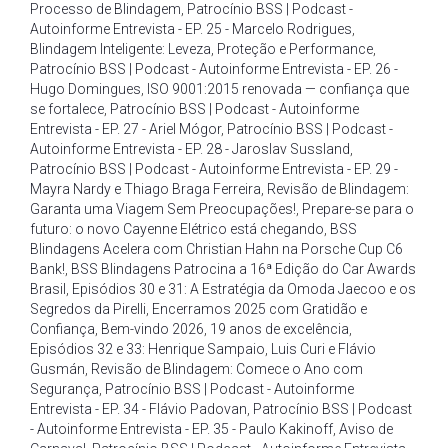
Processo de Blindagem
,
Patrocínio BSS | Podcast -
Autoinforme Entrevista - EP. 25 - Marcelo Rodrigues
,
Blindagem Inteligente: Leveza
,
Proteção e Performance
,
Patrocínio BSS | Podcast - Autoinforme Entrevista - EP. 26 -
Hugo Domingues
,
ISO 9001:2015 renovada — confiança que
se fortalece
,
Patrocínio BSS | Podcast - Autoinforme
Entrevista - EP. 27 - Ariel Mógor
,
Patrocínio BSS | Podcast -
Autoinforme Entrevista - EP. 28 - Jaroslav Sussland
,
Patrocínio BSS | Podcast - Autoinforme Entrevista - EP. 29 -
Mayra Nardy e Thiago Braga Ferreira
,
Revisão de Blindagem:
Garanta uma Viagem Sem Preocupações!
,
Prepare-se para o
futuro: o novo Cayenne Elétrico está chegando
,
BSS
Blindagens Acelera com Christian Hahn na Porsche Cup C6
Bank!
,
BSS Blindagens Patrocina a 16ª Edição do Car Awards
Brasil
,
Episódios 30 e 31: A Estratégia da Omoda Jaecoo e os
Segredos da Pirelli
,
Encerramos 2025 com Gratidão e
Confiança
,
Bem-vindo 2026
,
19 anos de excelência
,
Episódios 32 e 33: Henrique Sampaio
,
Luis Curi e Flávio
Gusmán
,
Revisão de Blindagem: Comece o Ano com
Segurança
,
Patrocínio BSS | Podcast - Autoinforme
Entrevista - EP. 34 - Flávio Padovan
,
Patrocínio BSS | Podcast
- Autoinforme Entrevista - EP. 35 - Paulo Kakinoff
,
Aviso de