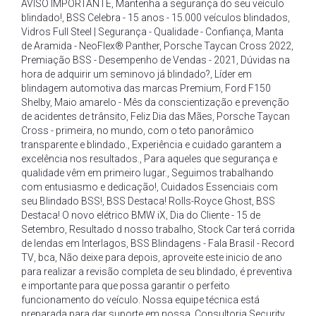
AVISO IMPORTANTE
,
Mantenha a segurança do seu veículo
blindado!
,
BSS Celebra - 15 anos - 15.000 veículos blindados
,
Vidros Full Steel | Segurança - Qualidade - Confiança
,
Manta
de Aramida - NeoFlex® Panther
,
Porsche Taycan Cross 2022
,
Premiação BSS - Desempenho de Vendas - 2021
,
Dúvidas na
hora de adquirir um seminovo já blindado?
,
Líder em
blindagem automotiva das marcas Premium
,
Ford F150
Shelby
,
Maio amarelo - Mês da conscientização e prevenção
de acidentes de trânsito
,
Feliz Dia das Mães
,
Porsche Taycan
Cross - primeira
,
no mundo
,
com o teto panorâmico
transparente e blindado.
,
Experiência e cuidado garantem a
excelência nos resultados.
,
Para aqueles que segurança e
qualidade vêm em primeiro lugar.
,
Seguimos trabalhando
com entusiasmo e dedicação!
,
Cuidados Essenciais com
seu Blindado BSS!
,
BSS Destaca! Rolls-Royce Ghost
,
BSS
Destaca! O novo elétrico BMW iX
,
Dia do Cliente - 15 de
Setembro
,
Resultado d nosso trabalho
,
Stock Car terá corrida
de lendas em Interlagos
,
BSS Blindagens - Fala Brasil - Record
TV
,
bca
,
Não deixe para depois
,
aproveite este inicio de ano
para realizar a revisão completa de seu blindado
,
é preventiva
e importante para que possa garantir o perfeito
funcionamento do veículo. Nossa equipe técnica está
preparada para dar suporte em nossa
,
Consultoria Security