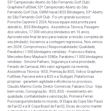
53º Campeonato Aberto do São Fernando Golf Club!
,
Graphene FullSteel
,
53º Campeonato Aberto do São
Fernando Golf Club
,
GWM Haval | BSS Blindagens
,
53º Aberto
do São Fernando Golf Club - Foi um grande sucesso!
,
Porsche Cayenne S 2024
,
Nossa equipe está pronta para
atendê-lo.
,
BSS Blindagens - Assistência Técnica
,
Pesagem
dos veículos
,
17.000 veículos blindados em 16 anos
,
Aproveite este final de ano para realizar a revisão completa de
seu blindado!
,
Iniciamos a contagem regressiva.
,
Nos vemos
em 2024!
,
Compromisso | Responsabilidade | Qualidade
,
Parabéns | 1.000 blindagens vendidas - Francisco Batina
,
Mercedes-Benz Maybach S580e
,
Parabéns | 1.000 blindagens
vendidas - Simone Palharo
,
Segurança é uma prioridade
,
Feriado de Carnaval
,
Alto valor agregado na revenda
,
Assistência Técnica - BSS
,
Premiação BSS
,
Vidros Graphene
FullSteel
,
Parceria entre a BSS e a Stuttgart
,
Plataformas
próprias - garantem agilidade e eficiência no processo
,
Claudio Marmo Conte
,
Diretor Comercial
,
Fabiano Cruz - Seja
bem-vindo
,
Consignação - BSS
,
BSS - investimento em
qualidade
,
confiabilidade e valorização
,
Primeira Ferrari
Purosangue blindada no mundo
,
IX Etapa da Copa São Paulo
de Fan32 e a IX Copa Brasil de Fan32
,
Dicas de como manter