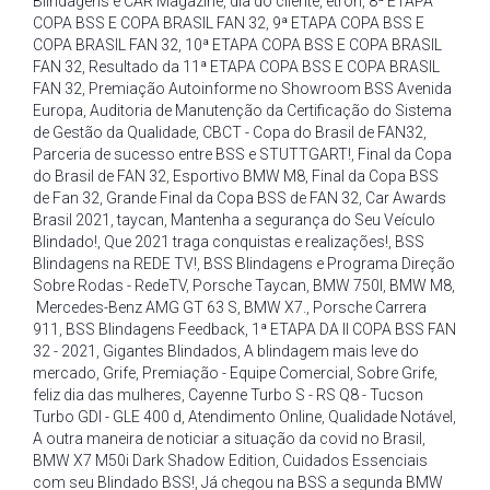
Blindagens e CAR Magazine
,
dia do cliente
,
etron
,
8ª ETAPA
COPA BSS E COPA BRASIL FAN 32
,
9ª ETAPA COPA BSS E
COPA BRASIL FAN 32
,
10ª ETAPA COPA BSS E COPA BRASIL
FAN 32
,
Resultado da 11ª ETAPA COPA BSS E COPA BRASIL
FAN 32
,
Premiação Autoinforme no Showroom BSS Avenida
Europa
,
Auditoria de Manutenção da Certificação do Sistema
de Gestão da Qualidade
,
CBCT - Copa do Brasil de FAN32
,
Parceria de sucesso entre BSS e STUTTGART!
,
Final da Copa
do Brasil de FAN 32
,
Esportivo BMW M8
,
Final da Copa BSS
de Fan 32
,
Grande Final da Copa BSS de FAN 32
,
Car Awards
Brasil 2021
,
taycan
,
Mantenha a segurança do Seu Veículo
Blindado!
,
Que 2021 traga conquistas e realizações!
,
BSS
Blindagens na REDE TV!
,
BSS Blindagens e Programa Direção
Sobre Rodas - RedeTV
,
Porsche Taycan
,
BMW 750I
,
BMW M8
,
Mercedes-Benz AMG GT 63 S
,
BMW X7.
,
Porsche Carrera
911
,
BSS Blindagens Feedback
,
1ª ETAPA DA II COPA BSS FAN
32 - 2021
,
Gigantes Blindados
,
A blindagem mais leve do
mercado
,
Grife
,
Premiação - Equipe Comercial
,
Sobre Grife
,
feliz dia das mulheres
,
Cayenne Turbo S - RS Q8 - Tucson
Turbo GDI - GLE 400 d
,
Atendimento Online
,
Qualidade Notável
,
A outra maneira de noticiar a situação da covid no Brasil
,
BMW X7 M50i Dark Shadow Edition
,
Cuidados Essenciais
com seu Blindado BSS!
,
Já chegou na BSS a segunda BMW