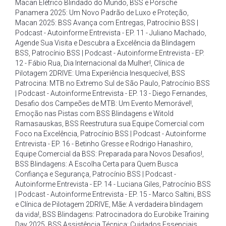
Macan Elétrico Blindado do Mundo
,
BSS e Porsche
Panamera 2025: Um Novo Padrão de Luxo e Proteção
,
Macan 2025: BSS Avança com Entregas
,
Patrocínio BSS |
Podcast - Autoinforme Entrevista - EP. 11 - Juliano Machado
,
Agende Sua Visita e Descubra a Excelência da Blindagem
BSS
,
Patrocínio BSS | Podcast - Autoinforme Entrevista - EP.
12 - Fábio Rua
,
Dia Internacional da Mulher!
,
Clínica de
Pilotagem 2DRIVE: Uma Experiência Inesquecível
,
BSS
Patrocina: MTB no Extremo Sul de São Paulo
,
Patrocínio BSS
| Podcast - Autoinforme Entrevista - EP. 13 - Diego Fernandes
,
Desafio dos Campeões de MTB: Um Evento Memorável!
,
Emoção nas Pistas com BSS Blindagens e Witold
Ramasauskas
,
BSS Reestrutura sua Equipe Comercial com
Foco na Excelência
,
Patrocínio BSS | Podcast - Autoinforme
Entrevista - EP. 16 - Betinho Gresse e Rodrigo Hanashiro
,
Equipe Comercial da BSS: Preparada para Novos Desafios!
,
BSS Blindagens: A Escolha Certa para Quem Busca
Confiança e Segurança
,
Patrocínio BSS | Podcast -
Autoinforme Entrevista - EP. 14 - Luciana Giles
,
Patrocínio BSS
| Podcast - Autoinforme Entrevista - EP. 15 - Marco Saltini
,
BSS
e Clínica de Pilotagem 2DRIVE
,
Mãe: A verdadeira blindagem
da vida!
,
BSS Blindagens: Patrocinadora do Eurobike Training
Day 2025
,
BSS Assistência Técnica: Cuidados Essenciais