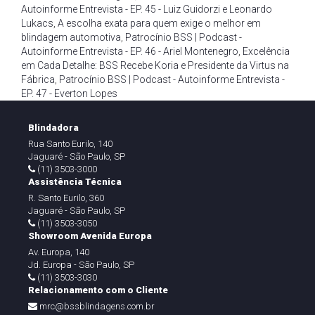
Autoinforme Entrevista - EP. 45 - Luiz Guidorzi e Leonardo
Lukacs
,
A escolha exata para quem exige o melhor em
blindagem automotiva
,
Patrocínio BSS | Podcast -
Autoinforme Entrevista - EP. 46 - Ariel Montenegro
,
Excelência
em Cada Detalhe: BSS Recebe Koria e Presidente da Virtus na
Fábrica
,
Patrocínio BSS | Podcast - Autoinforme Entrevista -
EP. 47 - Everton Lopes
Blindadora
Rua Santo Eurilo, 140
Jaguaré - São Paulo, SP
(11) 3503-3000
Assistência Técnica
R. Santo Eurilo, 360
Jaguaré - São Paulo, SP
(11) 3503-3050
Showroom Avenida Europa
Av. Europa, 140
Jd. Europa - São Paulo, SP
(11) 3503-3030
Relacionamento com o Cliente
mrc@bssblindagens.com.br