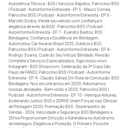
Assistência Técnica - BSS | Serviços Rápidos
,
Patrocínio BSS
| Podcast - Autoinforme Entrevista - EP. 5 - Mauro Correia
,
Patrocínio BSS | Podcast - Autoinforme Entrevista - EP. 6 -
Marcelo Godoy
,
Venda seu veículo com confiança e
elegância através da BSS!
,
Patrocínio BSS | Podcast -
Autoinforme Entrevista - EP. 7 - Evandro Bastos
,
BSS
Blindagens: Confiança e Excelência em Blindagem
Automotiva
,
Car Awards Brasil 2025
,
Outdoors BSS
,
Patrocínio BSS | Podcast - Autoinforme Entrevista - EP. 8 -
Rodrigo Soares
,
Cuide do Seu Veículo Blindado: Revisão
Completa e Serviços Especializados
,
Siga nosso novo
Instagram - BSS Showroom
,
Celebração da 3ª Copa São
Paulo de FAN32
,
Patrocínio BSS | Podcast - Autoinforme
Entrevista - EP. 9 - Claudio Sahad
,
Em Rota de Conclusão: BSS
Blindagens
,
Nos encontramos em 2025!
,
Retomamos
nossas atividades - Bem-vindo a 2025!
,
Patrocínio BSS |
Podcast - Autoinforme Entrevista - EP. 10 - Henrique Antunes
,
Acelerando Juntos: BSS e 2DRIVE Unem Forças nas Clínicas
de Pilotagem 2025!
,
Premiação BSS - Desempenho de
Vendas - 2024
,
Velocidade e Segurança: BSS Blindagens e
2Drive Proporcionam Emoção e Adrenalina no Autódromo
de Interlagos
,
Elegância e Proteção: O Primeiro Porsche