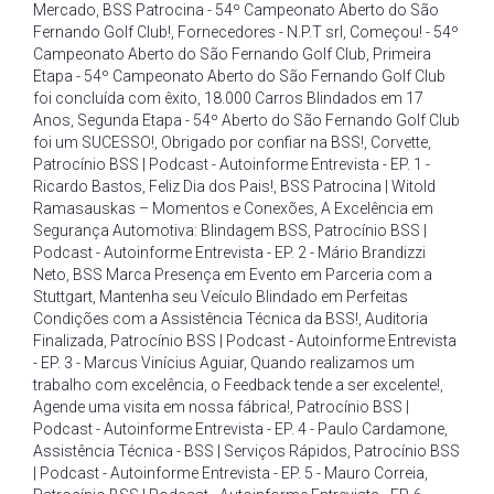
Mercado
,
BSS Patrocina - 54º Campeonato Aberto do São
Fernando Golf Club!
,
Fornecedores - N.P.T srl
,
Começou! - 54º
Campeonato Aberto do São Fernando Golf Club
,
Primeira
Etapa - 54º Campeonato Aberto do São Fernando Golf Club
foi concluída com êxito
,
18.000 Carros Blindados em 17
Anos
,
Segunda Etapa - 54º Aberto do São Fernando Golf Club
foi um SUCESSO!
,
Obrigado por confiar na BSS!
,
Corvette
,
Patrocínio BSS | Podcast - Autoinforme Entrevista - EP. 1 -
Ricardo Bastos
,
Feliz Dia dos Pais!
,
BSS Patrocina | Witold
Ramasauskas – Momentos e Conexões
,
A Excelência em
Segurança Automotiva: Blindagem BSS
,
Patrocínio BSS |
Podcast - Autoinforme Entrevista - EP. 2 - Mário Brandizzi
Neto
,
BSS Marca Presença em Evento em Parceria com a
Stuttgart
,
Mantenha seu Veículo Blindado em Perfeitas
Condições com a Assistência Técnica da BSS!
,
Auditoria
Finalizada
,
Patrocínio BSS | Podcast - Autoinforme Entrevista
- EP. 3 - Marcus Vinícius Aguiar
,
Quando realizamos um
trabalho com excelência
,
o Feedback tende a ser excelente!
,
Agende uma visita em nossa fábrica!
,
Patrocínio BSS |
Podcast - Autoinforme Entrevista - EP. 4 - Paulo Cardamone
,
Assistência Técnica - BSS | Serviços Rápidos
,
Patrocínio BSS
| Podcast - Autoinforme Entrevista - EP. 5 - Mauro Correia
,