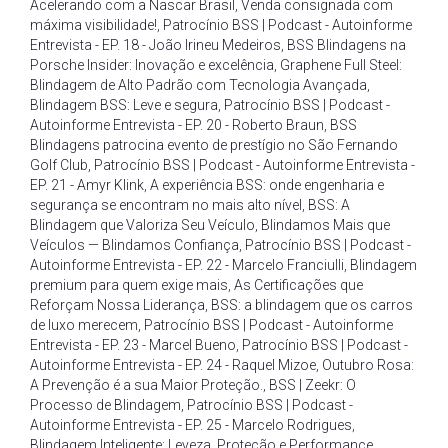
Acelerando com a Nascar Brasil
,
Venda consignada com
máxima visibilidade!
,
Patrocínio BSS | Podcast - Autoinforme
Entrevista - EP. 18 - João Irineu Medeiros
,
BSS Blindagens na
Porsche Insider: Inovação e excelência
,
Graphene Full Steel:
Blindagem de Alto Padrão com Tecnologia Avançada
,
Blindagem BSS: Leve e segura
,
Patrocínio BSS | Podcast -
Autoinforme Entrevista - EP. 20 - Roberto Braun
,
BSS
Blindagens patrocina evento de prestígio no São Fernando
Golf Club
,
Patrocínio BSS | Podcast - Autoinforme Entrevista -
EP. 21 - Amyr Klink
,
A experiência BSS: onde engenharia e
segurança se encontram no mais alto nível
,
BSS: A
Blindagem que Valoriza Seu Veículo
,
Blindamos Mais que
Veículos — Blindamos Confiança
,
Patrocínio BSS | Podcast -
Autoinforme Entrevista - EP. 22 - Marcelo Franciulli
,
Blindagem
premium para quem exige mais
,
As Certificações que
Reforçam Nossa Liderança
,
BSS: a blindagem que os carros
de luxo merecem
,
Patrocínio BSS | Podcast - Autoinforme
Entrevista - EP. 23 - Marcel Bueno
,
Patrocínio BSS | Podcast -
Autoinforme Entrevista - EP. 24 - Raquel Mizoe
,
Outubro Rosa:
A Prevenção é a sua Maior Proteção.
,
BSS | Zeekr: O
Processo de Blindagem
,
Patrocínio BSS | Podcast -
Autoinforme Entrevista - EP. 25 - Marcelo Rodrigues
,
Blindagem Inteligente: Leveza
,
Proteção e Performance
,