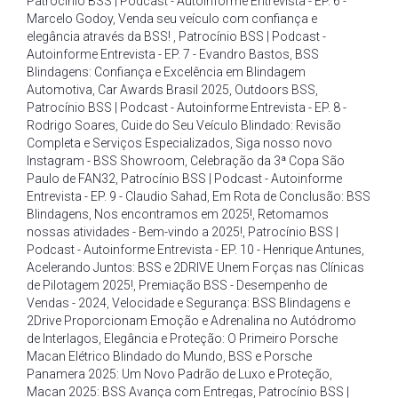
Patrocínio BSS | Podcast - Autoinforme Entrevista - EP. 6 -
Marcelo Godoy
,
Venda seu veículo com confiança e
elegância através da BSS!
,
Patrocínio BSS | Podcast -
Autoinforme Entrevista - EP. 7 - Evandro Bastos
,
BSS
Blindagens: Confiança e Excelência em Blindagem
Automotiva
,
Car Awards Brasil 2025
,
Outdoors BSS
,
Patrocínio BSS | Podcast - Autoinforme Entrevista - EP. 8 -
Rodrigo Soares
,
Cuide do Seu Veículo Blindado: Revisão
Completa e Serviços Especializados
,
Siga nosso novo
Instagram - BSS Showroom
,
Celebração da 3ª Copa São
Paulo de FAN32
,
Patrocínio BSS | Podcast - Autoinforme
Entrevista - EP. 9 - Claudio Sahad
,
Em Rota de Conclusão: BSS
Blindagens
,
Nos encontramos em 2025!
,
Retomamos
nossas atividades - Bem-vindo a 2025!
,
Patrocínio BSS |
Podcast - Autoinforme Entrevista - EP. 10 - Henrique Antunes
,
Acelerando Juntos: BSS e 2DRIVE Unem Forças nas Clínicas
de Pilotagem 2025!
,
Premiação BSS - Desempenho de
Vendas - 2024
,
Velocidade e Segurança: BSS Blindagens e
2Drive Proporcionam Emoção e Adrenalina no Autódromo
de Interlagos
,
Elegância e Proteção: O Primeiro Porsche
Macan Elétrico Blindado do Mundo
,
BSS e Porsche
Panamera 2025: Um Novo Padrão de Luxo e Proteção
,
Macan 2025: BSS Avança com Entregas
,
Patrocínio BSS |