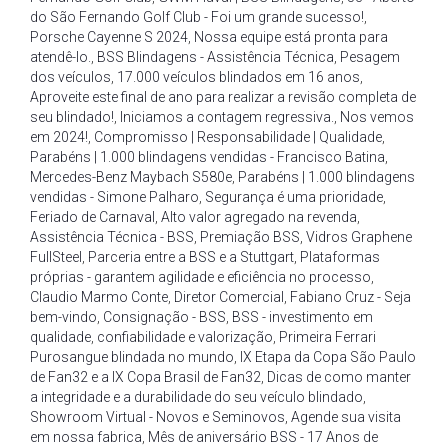
do São Fernando Golf Club - Foi um grande sucesso!
,
Porsche Cayenne S 2024
,
Nossa equipe está pronta para
atendê-lo.
,
BSS Blindagens - Assistência Técnica
,
Pesagem
dos veículos
,
17.000 veículos blindados em 16 anos
,
Aproveite este final de ano para realizar a revisão completa de
seu blindado!
,
Iniciamos a contagem regressiva.
,
Nos vemos
em 2024!
,
Compromisso | Responsabilidade | Qualidade
,
Parabéns | 1.000 blindagens vendidas - Francisco Batina
,
Mercedes-Benz Maybach S580e
,
Parabéns | 1.000 blindagens
vendidas - Simone Palharo
,
Segurança é uma prioridade
,
Feriado de Carnaval
,
Alto valor agregado na revenda
,
Assistência Técnica - BSS
,
Premiação BSS
,
Vidros Graphene
FullSteel
,
Parceria entre a BSS e a Stuttgart
,
Plataformas
próprias - garantem agilidade e eficiência no processo
,
Claudio Marmo Conte
,
Diretor Comercial
,
Fabiano Cruz - Seja
bem-vindo
,
Consignação - BSS
,
BSS - investimento em
qualidade
,
confiabilidade e valorização
,
Primeira Ferrari
Purosangue blindada no mundo
,
IX Etapa da Copa São Paulo
de Fan32 e a IX Copa Brasil de Fan32
,
Dicas de como manter
a integridade e a durabilidade do seu veículo blindado
,
Showroom Virtual - Novos e Seminovos
,
Agende sua visita
em nossa fabrica
,
Mês de aniversário BSS - 17 Anos de