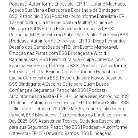
Podcast - Autoinforme Entrevista - EP. 11 - Juliano Machado
,
Agende Sua Visita e Descubra a Excelência da Blindagem
BSS
,
Patrocínio BSS | Podcast - Autoinforme Entrevista - EP.
12 - Fábio Rua
,
Dia Internacional da Mulher!
,
Clínica de
Pilotagem 2DRIVE: Uma Experiência Inesquecível
,
BSS
Patrocina: MTB no Extremo Sul de São Paulo
,
Patrocínio BSS
| Podcast - Autoinforme Entrevista - EP. 13 - Diego Fernandes
,
Desafio dos Campeões de MTB: Um Evento Memorável!
,
Emoção nas Pistas com BSS Blindagens e Witold
Ramasauskas
,
BSS Reestrutura sua Equipe Comercial com
Foco na Excelência
,
Patrocínio BSS | Podcast - Autoinforme
Entrevista - EP. 16 - Betinho Gresse e Rodrigo Hanashiro
,
Equipe Comercial da BSS: Preparada para Novos Desafios!
,
BSS Blindagens: A Escolha Certa para Quem Busca
Confiança e Segurança
,
Patrocínio BSS | Podcast -
Autoinforme Entrevista - EP. 14 - Luciana Giles
,
Patrocínio BSS
| Podcast - Autoinforme Entrevista - EP. 15 - Marco Saltini
,
BSS
e Clínica de Pilotagem 2DRIVE
,
Mãe: A verdadeira blindagem
da vida!
,
BSS Blindagens: Patrocinadora do Eurobike Training
Day 2025
,
BSS Assistência Técnica: Cuidados Essenciais
para sua Segurança
,
Patrocínio BSS | Podcast - Autoinforme
Entrevista - EP. 17 - Oswaldo Ramos
,
BSS Blindagens: