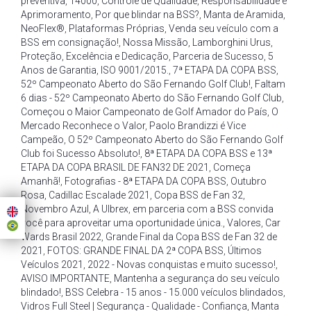
preventiva
,
14000
,
Controle de Qualidade
,
Responsabilidade e
Aprimoramento
,
Por que blindar na BSS?
,
Manta de Aramida
,
NeoFlex®
,
Plataformas Próprias
,
Venda seu veículo com a
BSS em consignação!
,
Nossa Missão
,
Lamborghini Urus
,
Proteção
,
Excelência e Dedicação
,
Parceria de Sucesso
,
5
Anos de Garantia
,
ISO 9001/2015.
,
7ª ETAPA DA COPA BSS
,
52º Campeonato Aberto do São Fernando Golf Club!
,
Faltam
6 dias - 52º Campeonato Aberto do São Fernando Golf Club
,
Começou o Maior Campeonato de Golf Amador do País
,
O
Mercado Reconhece o Valor
,
Paolo Brandizzi é Vice
Campeão
,
O 52º Campeonato Aberto do São Fernando Golf
Club foi Sucesso Absoluto!
,
8ª ETAPA DA COPA BSS e 13ª
ETAPA DA COPA BRASIL DE FAN32 DE 2021
,
Começa
Amanhã!
,
Fotografias - 8ª ETAPA DA COPA BSS
,
Outubro
Rosa
,
Cadillac Escalade 2021
,
Copa BSS de Fan 32
,
Novembro Azul
,
A Ulbrex
,
em parceria com a BSS convida
você para aproveitar uma oportunidade única.
,
Valores
,
Car
Wards Brasil 2022
,
Grande Final da Copa BSS de Fan 32 de
2021
,
FOTOS: GRANDE FINAL DA 2ª COPA BSS
,
Últimos
Veículos 2021
,
2022 - Novas conquistas e muito sucesso!
,
AVISO IMPORTANTE
,
Mantenha a segurança do seu veículo
blindado!
,
BSS Celebra - 15 anos - 15.000 veículos blindados
,
Vidros Full Steel | Segurança - Qualidade - Confiança
,
Manta