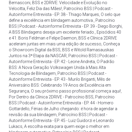
Bernasconi
,
BSS e 2DRIVE: Velocidade e Evolução no
Velocitta
,
Feliz Dia das Mães!
,
Patrocínio BSS | Podcast -
Autoinforme Entrevista - EP. 38 - Thiago Marques
,
O selo que
define a excelência em blindagem automotiva.
,
Patrocínio
BSS | Podcast - Autoinforme Entrevista - EP. 39 - Diego Borghi
,
A BSS Blindagens deseja um excelente feriado.
,
Episódios 40
e 41: Boris Feldman e Felipe Daemon
,
BSS e Clínica 2DRIVE
aceleram juntas em mais uma edição de sucesso
,
Conheça
o Showroom Digital da BSS
,
BSS e Witold Ramasauskas
Juntos na 3ª Etapa da NASCAR
,
Patrocínio BSS | Podcast -
Autoinforme Entrevista - EP. 42 - Leone Andreta
,
O Padrão
BSS: A Nova Geração Volkswagen Unida à Mais Alta
Tecnologia de Blindagem
,
Patrocínio BSS | Podcast -
Autoinforme Entrevista - EP. 43 - Murilo Briganti
,
Mês de
Aniversário BSS: Celebrando 19 Anos de Excelência em
Segurança
,
O seu próximo passo profissional começa aqui!
,
Por Dentro da Clínica 2DRIVE - Patrocínio BSS
,
Patrocínio
BSS | Podcast - Autoinforme Entrevista - EP. 44 - Homero
Gottardello
,
Férias de Julho chegando: é hora de agendar a
revisão da sua blindagem
,
Patrocínio BSS | Podcast -
Autoinforme Entrevista - EP. 45 - Luiz Guidorzi e Leonardo
Lukacs
,
A escolha exata para quem exige o melhor em