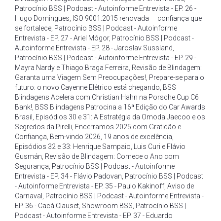
Patrocínio BSS | Podcast - Autoinforme Entrevista - EP. 26 -
Hugo Domingues
,
ISO 9001:2015 renovada — confiança que
se fortalece
,
Patrocínio BSS | Podcast - Autoinforme
Entrevista - EP. 27 - Ariel Mógor
,
Patrocínio BSS | Podcast -
Autoinforme Entrevista - EP. 28 - Jaroslav Sussland
,
Patrocínio BSS | Podcast - Autoinforme Entrevista - EP. 29 -
Mayra Nardy e Thiago Braga Ferreira
,
Revisão de Blindagem:
Garanta uma Viagem Sem Preocupações!
,
Prepare-se para o
futuro: o novo Cayenne Elétrico está chegando
,
BSS
Blindagens Acelera com Christian Hahn na Porsche Cup C6
Bank!
,
BSS Blindagens Patrocina a 16ª Edição do Car Awards
Brasil
,
Episódios 30 e 31: A Estratégia da Omoda Jaecoo e os
Segredos da Pirelli
,
Encerramos 2025 com Gratidão e
Confiança
,
Bem-vindo 2026
,
19 anos de excelência
,
Episódios 32 e 33: Henrique Sampaio
,
Luis Curi e Flávio
Gusmán
,
Revisão de Blindagem: Comece o Ano com
Segurança
,
Patrocínio BSS | Podcast - Autoinforme
Entrevista - EP. 34 - Flávio Padovan
,
Patrocínio BSS | Podcast
- Autoinforme Entrevista - EP. 35 - Paulo Kakinoff
,
Aviso de
Carnaval
,
Patrocínio BSS | Podcast - Autoinforme Entrevista -
EP. 36 - Cacá Clauset
,
Showroom BSS
,
Patrocínio BSS |
Podcast - Autoinforme Entrevista - EP. 37 - Eduardo