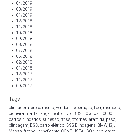
04/2019
03/2019
01/2019
12/2018
11/2018
10/2018
09/2018
08/2018
07/2018
06/2018
02/2018
01/2018
12/2017
11/2017
09/2017
Tags
blindadora
,
crescimento
,
vendas
,
celebração
,
líder
,
mercado
,
pioneira
,
manta
,
lançamento
,
Livro BSS
,
10 anos
,
10000
carros blindados
,
sucesso
,
#bss
,
#forbes
,
aramida
,
peso
,
blindagem
,
BSS
,
carro elétrico
,
BSS Blindagens
,
BMW
,
i3
,
,
Massa
,
futebol
,
beneficente
,
CONQUISTA
,
ISO
,
video
,
carro