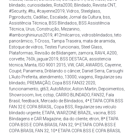
blindado
,
curiosidades
,
Rota2030
,
Blindado
,
Revista CNT
,
#Security
,
#Itu
,
#cayenne2019
,
Vidros
,
Steelglass
,
Pgproducts
,
Cadillac
,
Escalade
,
Jornal da Cultura
,
bss
,
Assistência Técnica
,
BSS Blindados
,
BSS Assistência
Técnica
,
Urus
,
Construção
,
Mezanino
,
#lamborghiniurus2019
,
#12milcarros
,
vidrosblindados
,
teto
panorâmico
,
T-Cross
,
Tampa Traseira
,
mata de aramida
,
Estoque de vidros
,
Testes Funcionais
,
Steel Glass
,
Plataformas
,
Revisão de Blidangem
,
zamora
,
RAV4
,
A200
,
corvette
,
760li
,
jaguar2019
,
BSS DESTACA
,
assistencia
técnica
,
Manta
,
ISO 9001:2015
,
VW
,
CAR
,
AWARDS
,
Cayenne
,
Coupé
,
Panamera
,
Driblando o câncer
,
Daniel Serra
,
Carsughi
L'Auto Preferita
,
atendimento
,
13000
,
viagens
,
Regularize seu
blindado
,
PREMIAÇÃO
,
Copa BSS FAN32 2020
,
funcionamento
,
gt63
,
AutoMotor
,
Aston Martin
,
Depoimentos
,
Showrooom
,
live
,
cctsp
,
CARRO BLINDADO
,
FAN32
,
Fala
Brasil
,
feedback
,
Mercado de Blindados
,
4ª ETAPA COPA BSS
FAN 32 E COPA BRASIL
,
Copa BSS
,
Regularize seu veículo
blindado urgente
,
ETAPA
,
WARZONE BRAZIL
,
vacina
,
BSS
Blindagens e CAR Magazine
,
dia do cliente
,
etron
,
8ª ETAPA
COPA BSS E COPA BRASIL FAN 32
,
9ª ETAPA COPA BSS E
COPA BRASIL FAN 32
,
10ª ETAPA COPA BSS E COPA BRASIL