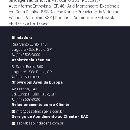
blindagem automotiva
,
Patrocínio BSS | Podcast -
Autoinforme Entrevista - EP. 46 - Ariel Montenegro
,
Excelência
em Cada Detalhe: BSS Recebe Koria e Presidente da Virtus na
Fábrica
,
Patrocínio BSS | Podcast - Autoinforme Entrevista -
EP. 47 - Everton Lopes
Blindadora
Rua Santo Eurilo, 140
Jaguaré - São Paulo, SP
(11) 3503-3000
Assistência Técnica
R. Santo Eurilo, 360
Jaguaré - São Paulo, SP
(11) 3503-3050
Showroom Avenida Europa
Av. Europa, 140
Jd. Europa - São Paulo, SP
(11) 3503-3030
Relacionamento com o Cliente
mrc@bssblindagens.com.br
Serviço de Atendimento ao Cliente - SAC
sac@bssblindagens.com.br