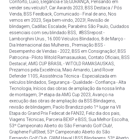
Conforto
,
Luxo
,
Elegância e SEGURANÇA
,
Pensando em
vender seu veículo?
,
Car Awards 2023
,
BSS Destaca / Pós
Venda
,
BSS Feedback
,
Comunicado - Final de ano
,
Nos
vemos em 2023
,
Seja bem-vindo
,
2023!
,
Revisão de
blindagem
,
Cadillac Escalade
,
Parabéns São Paulo
,
Cuidados
essenciais com seu blindado BSS
,
#BSSrepost -
Lamborghini Urus.
,
16.000 Veículos Blindados
,
8 de Março -
Dia Internacional das Mulheres.
,
Premiação BSS -
Desempenho de Vendas - 2022
,
BSS em Consignação!
,
BSS
Patrocina - Piloto Witold Ramasauskas
,
Contato Oficiais
,
BSS
Destaca!
,
AMG CUP BRASIL - WITOLD RAMASAUSKAS
,
Prezamos pela Excelência
,
Maio Amarelo
,
Land Rover
Defender 110S
,
Assistência Técnica - Especializada em
veículos blindados
,
Segurança - Qualidade - Confiança - Alta
Tecnologia
,
Inícios das obras de ampliação da nossa linha
de montagem
,
3ª etapa da AMG Cup 2023
,
Avanço na
execução das obras de ampliação da BSS Blindagens
,
revisão de blindagem
,
Paolo Brandizzi pelo 1º lugar na VII
Etapa do Grand Prix Fedecat de FAN32
,
Feliz dia dos pais
,
Viagens Técnicas
,
Parceria BEXP e BSS
,
Sua Melhor Escolha
,
53º Campeonato Aberto do São Fernando Golf Club!
,
Graphene FullSteel
,
53º Campeonato Aberto do São
Fernando Golf Club
,
GWM Haval | BSS Blindagens
,
53º Aberto