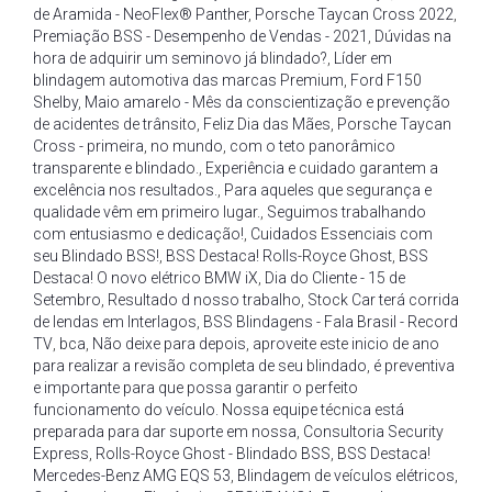
de Aramida - NeoFlex® Panther
,
Porsche Taycan Cross 2022
,
Premiação BSS - Desempenho de Vendas - 2021
,
Dúvidas na
hora de adquirir um seminovo já blindado?
,
Líder em
blindagem automotiva das marcas Premium
,
Ford F150
Shelby
,
Maio amarelo - Mês da conscientização e prevenção
de acidentes de trânsito
,
Feliz Dia das Mães
,
Porsche Taycan
Cross - primeira
,
no mundo
,
com o teto panorâmico
transparente e blindado.
,
Experiência e cuidado garantem a
excelência nos resultados.
,
Para aqueles que segurança e
qualidade vêm em primeiro lugar.
,
Seguimos trabalhando
com entusiasmo e dedicação!
,
Cuidados Essenciais com
seu Blindado BSS!
,
BSS Destaca! Rolls-Royce Ghost
,
BSS
Destaca! O novo elétrico BMW iX
,
Dia do Cliente - 15 de
Setembro
,
Resultado d nosso trabalho
,
Stock Car terá corrida
de lendas em Interlagos
,
BSS Blindagens - Fala Brasil - Record
TV
,
bca
,
Não deixe para depois
,
aproveite este inicio de ano
para realizar a revisão completa de seu blindado
,
é preventiva
e importante para que possa garantir o perfeito
funcionamento do veículo. Nossa equipe técnica está
preparada para dar suporte em nossa
,
Consultoria Security
Express
,
Rolls-Royce Ghost - Blindado BSS
,
BSS Destaca!
Mercedes-Benz AMG EQS 53
,
Blindagem de veículos elétricos
,