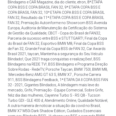
Blindagens e CAR Magazine
,
dia do cliente
,
etron
,
8ª ETAPA
COPA BSS E COPA BRASIL FAN 32
,
9ª ETAPA COPA BSS E
COPA BRASIL FAN 32
,
10ª ETAPA COPA BSS E COPA BRASIL
FAN 32
,
Resultado da 11ª ETAPA COPA BSS E COPA BRASIL
FAN 32
,
Premiação Autoinforme no Showroom BSS Avenida
Europa
,
Auditoria de Manutenção da Certificação do Sistema
de Gestão da Qualidade
,
CBCT - Copa do Brasil de FAN32
,
Parceria de sucesso entre BSS e STUTTGART!
,
Final da Copa
do Brasil de FAN 32
,
Esportivo BMW M8
,
Final da Copa BSS
de Fan 32
,
Grande Final da Copa BSS de FAN 32
,
Car Awards
Brasil 2021
,
taycan
,
Mantenha a segurança do Seu Veículo
Blindado!
,
Que 2021 traga conquistas e realizações!
,
BSS
Blindagens na REDE TV!
,
BSS Blindagens e Programa Direção
Sobre Rodas - RedeTV
,
Porsche Taycan
,
BMW 750I
,
BMW M8
,
Mercedes-Benz AMG GT 63 S
,
BMW X7.
,
Porsche Carrera
911
,
BSS Blindagens Feedback
,
1ª ETAPA DA II COPA BSS FAN
32 - 2021
,
Gigantes Blindados
,
A blindagem mais leve do
mercado
,
Grife
,
Premiação - Equipe Comercial
,
Sobre Grife
,
feliz dia das mulheres
,
Cayenne Turbo S - RS Q8 - Tucson
Turbo GDI - GLE 400 d
,
Atendimento Online
,
Qualidade Notável
,
A outra maneira de noticiar a situação da covid no Brasil
,
BMW X7 M50i Dark Shadow Edition
,
Cuidados Essenciais