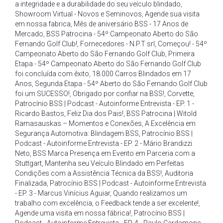
a integridade e a durabilidade do seu veículo blindado
,
Showroom Virtual - Novos e Seminovos
,
Agende sua visita
em nossa fabrica
,
Mês de aniversário BSS - 17 Anos de
Mercado
,
BSS Patrocina - 54º Campeonato Aberto do São
Fernando Golf Club!
,
Fornecedores - N.P.T srl
,
Começou! - 54º
Campeonato Aberto do São Fernando Golf Club
,
Primeira
Etapa - 54º Campeonato Aberto do São Fernando Golf Club
foi concluída com êxito
,
18.000 Carros Blindados em 17
Anos
,
Segunda Etapa - 54º Aberto do São Fernando Golf Club
foi um SUCESSO!
,
Obrigado por confiar na BSS!
,
Corvette
,
Patrocínio BSS | Podcast - Autoinforme Entrevista - EP. 1 -
Ricardo Bastos
,
Feliz Dia dos Pais!
,
BSS Patrocina | Witold
Ramasauskas – Momentos e Conexões
,
A Excelência em
Segurança Automotiva: Blindagem BSS
,
Patrocínio BSS |
Podcast - Autoinforme Entrevista - EP. 2 - Mário Brandizzi
Neto
,
BSS Marca Presença em Evento em Parceria com a
Stuttgart
,
Mantenha seu Veículo Blindado em Perfeitas
Condições com a Assistência Técnica da BSS!
,
Auditoria
Finalizada
,
Patrocínio BSS | Podcast - Autoinforme Entrevista
- EP. 3 - Marcus Vinícius Aguiar
,
Quando realizamos um
trabalho com excelência
,
o Feedback tende a ser excelente!
,
Agende uma visita em nossa fábrica!
,
Patrocínio BSS |