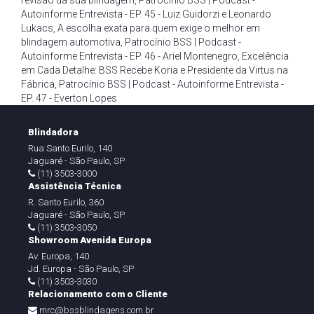
revisão da sua blindagem
,
Patrocínio BSS | Podcast -
Autoinforme Entrevista - EP. 45 - Luiz Guidorzi e Leonardo
Lukacs
,
A escolha exata para quem exige o melhor em
blindagem automotiva
,
Patrocínio BSS | Podcast -
Autoinforme Entrevista - EP. 46 - Ariel Montenegro
,
Excelência
em Cada Detalhe: BSS Recebe Koria e Presidente da Virtus na
Fábrica
,
Patrocínio BSS | Podcast - Autoinforme Entrevista -
EP. 47 - Everton Lopes
Blindadora
Rua Santo Eurilo, 140
Jaguaré - São Paulo, SP
(11) 3503-3000
Assistência Técnica
R. Santo Eurilo, 360
Jaguaré - São Paulo, SP
(11) 3503-3050
Showroom Avenida Europa
Av. Europa, 140
Jd. Europa - São Paulo, SP
(11) 3503-3030
Relacionamento com o Cliente
mrc@bssblindagens.com.br