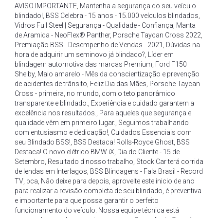
AVISO IMPORTANTE
,
Mantenha a segurança do seu veículo
blindado!
,
BSS Celebra - 15 anos - 15.000 veículos blindados
,
Vidros Full Steel | Segurança - Qualidade - Confiança
,
Manta
de Aramida - NeoFlex® Panther
,
Porsche Taycan Cross 2022
,
Premiação BSS - Desempenho de Vendas - 2021
,
Dúvidas na
hora de adquirir um seminovo já blindado?
,
Líder em
blindagem automotiva das marcas Premium
,
Ford F150
Shelby
,
Maio amarelo - Mês da conscientização e prevenção
de acidentes de trânsito
,
Feliz Dia das Mães
,
Porsche Taycan
Cross - primeira
,
no mundo
,
com o teto panorâmico
transparente e blindado.
,
Experiência e cuidado garantem a
excelência nos resultados.
,
Para aqueles que segurança e
qualidade vêm em primeiro lugar.
,
Seguimos trabalhando
com entusiasmo e dedicação!
,
Cuidados Essenciais com
seu Blindado BSS!
,
BSS Destaca! Rolls-Royce Ghost
,
BSS
Destaca! O novo elétrico BMW iX
,
Dia do Cliente - 15 de
Setembro
,
Resultado d nosso trabalho
,
Stock Car terá corrida
de lendas em Interlagos
,
BSS Blindagens - Fala Brasil - Record
TV
,
bca
,
Não deixe para depois
,
aproveite este inicio de ano
para realizar a revisão completa de seu blindado
,
é preventiva
e importante para que possa garantir o perfeito
funcionamento do veículo. Nossa equipe técnica está