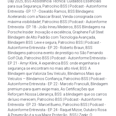
Day 2025
,
BSS Assistência Técnica: Cuidados Essenciais
para sua Segurança
,
Patrocínio BSS | Podcast - Autoinforme
Entrevista - EP. 17 - Oswaldo Ramos
,
BSS Blindagens:
Acelerando com a Nascar Brasil
,
Venda consignada com
máxima visibilidade!
,
Patrocínio BSS | Podcast - Autoinforme
Entrevista - EP. 18 - João Irineu Medeiros
,
BSS Blindagens na
Porsche Insider: Inovação e excelência
,
Graphene Full Steel:
Blindagem de Alto Padrão com Tecnologia Avançada
,
Blindagem BSS: Leve e segura
,
Patrocínio BSS | Podcast -
Autoinforme Entrevista - EP. 20 - Roberto Braun
,
BSS
Blindagens patrocina evento de prestígio no São Fernando
Golf Club
,
Patrocínio BSS | Podcast - Autoinforme Entrevista -
EP. 21 - Amyr Klink
,
A experiência BSS: onde engenharia e
segurança se encontram no mais alto nível
,
BSS: A
Blindagem que Valoriza Seu Veículo
,
Blindamos Mais que
Veículos — Blindamos Confiança
,
Patrocínio BSS | Podcast -
Autoinforme Entrevista - EP. 22 - Marcelo Franciulli
,
Blindagem
premium para quem exige mais
,
As Certificações que
Reforçam Nossa Liderança
,
BSS: a blindagem que os carros
de luxo merecem
,
Patrocínio BSS | Podcast - Autoinforme
Entrevista - EP. 23 - Marcel Bueno
,
Patrocínio BSS | Podcast -
Autoinforme Entrevista - EP. 24 - Raquel Mizoe
,
Outubro Rosa:
A Prevenção é a sua Maior Proteção.
,
BSS | Zeekr: O