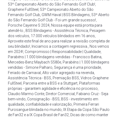
53º Campeonato Aberto do São Fernando Golf Club!
,
Graphene FullSteel
,
53º Campeonato Aberto do São
Fernando Golf Club
,
GWM Haval | BSS Blindagens
,
53º Aberto
do São Fernando Golf Club - Foi um grande sucesso!
,
Porsche Cayenne S 2024
,
Nossa equipe está pronta para
atendê-lo.
,
BSS Blindagens - Assistência Técnica
,
Pesagem
dos veículos
,
17.000 veículos blindados em 16 anos
,
Aproveite este final de ano para realizar a revisão completa de
seu blindado!
,
Iniciamos a contagem regressiva.
,
Nos vemos
em 2024!
,
Compromisso | Responsabilidade | Qualidade
,
Parabéns | 1.000 blindagens vendidas - Francisco Batina
,
Mercedes-Benz Maybach S580e
,
Parabéns | 1.000 blindagens
vendidas - Simone Palharo
,
Segurança é uma prioridade
,
Feriado de Carnaval
,
Alto valor agregado na revenda
,
Assistência Técnica - BSS
,
Premiação BSS
,
Vidros Graphene
FullSteel
,
Parceria entre a BSS e a Stuttgart
,
Plataformas
próprias - garantem agilidade e eficiência no processo
,
Claudio Marmo Conte
,
Diretor Comercial
,
Fabiano Cruz - Seja
bem-vindo
,
Consignação - BSS
,
BSS - investimento em
qualidade
,
confiabilidade e valorização
,
Primeira Ferrari
Purosangue blindada no mundo
,
IX Etapa da Copa São Paulo
de Fan32 e a IX Copa Brasil de Fan32
,
Dicas de como manter