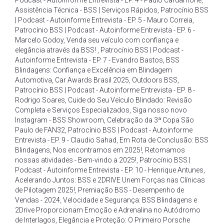
Podcast - Autoinforme Entrevista - EP. 4 - Paulo Cardamone
,
Assistência Técnica - BSS | Serviços Rápidos
,
Patrocínio BSS
| Podcast - Autoinforme Entrevista - EP. 5 - Mauro Correia
,
Patrocínio BSS | Podcast - Autoinforme Entrevista - EP. 6 -
Marcelo Godoy
,
Venda seu veículo com confiança e
elegância através da BSS!
,
Patrocínio BSS | Podcast -
Autoinforme Entrevista - EP. 7 - Evandro Bastos
,
BSS
Blindagens: Confiança e Excelência em Blindagem
Automotiva
,
Car Awards Brasil 2025
,
Outdoors BSS
,
Patrocínio BSS | Podcast - Autoinforme Entrevista - EP. 8 -
Rodrigo Soares
,
Cuide do Seu Veículo Blindado: Revisão
Completa e Serviços Especializados
,
Siga nosso novo
Instagram - BSS Showroom
,
Celebração da 3ª Copa São
Paulo de FAN32
,
Patrocínio BSS | Podcast - Autoinforme
Entrevista - EP. 9 - Claudio Sahad
,
Em Rota de Conclusão: BSS
Blindagens
,
Nos encontramos em 2025!
,
Retomamos
nossas atividades - Bem-vindo a 2025!
,
Patrocínio BSS |
Podcast - Autoinforme Entrevista - EP. 10 - Henrique Antunes
,
Acelerando Juntos: BSS e 2DRIVE Unem Forças nas Clínicas
de Pilotagem 2025!
,
Premiação BSS - Desempenho de
Vendas - 2024
,
Velocidade e Segurança: BSS Blindagens e
2Drive Proporcionam Emoção e Adrenalina no Autódromo
de Interlagos
,
Elegância e Proteção: O Primeiro Porsche