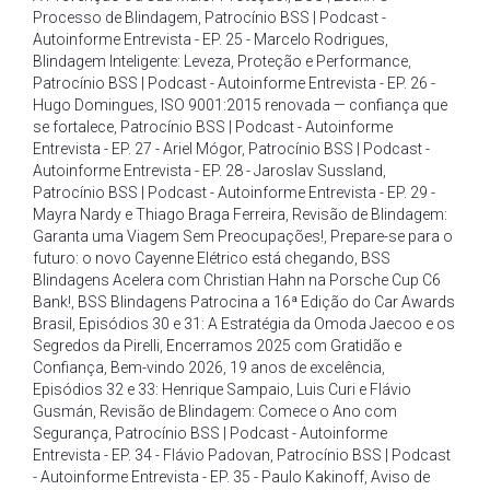
Processo de Blindagem
,
Patrocínio BSS | Podcast -
Autoinforme Entrevista - EP. 25 - Marcelo Rodrigues
,
Blindagem Inteligente: Leveza
,
Proteção e Performance
,
Patrocínio BSS | Podcast - Autoinforme Entrevista - EP. 26 -
Hugo Domingues
,
ISO 9001:2015 renovada — confiança que
se fortalece
,
Patrocínio BSS | Podcast - Autoinforme
Entrevista - EP. 27 - Ariel Mógor
,
Patrocínio BSS | Podcast -
Autoinforme Entrevista - EP. 28 - Jaroslav Sussland
,
Patrocínio BSS | Podcast - Autoinforme Entrevista - EP. 29 -
Mayra Nardy e Thiago Braga Ferreira
,
Revisão de Blindagem:
Garanta uma Viagem Sem Preocupações!
,
Prepare-se para o
futuro: o novo Cayenne Elétrico está chegando
,
BSS
Blindagens Acelera com Christian Hahn na Porsche Cup C6
Bank!
,
BSS Blindagens Patrocina a 16ª Edição do Car Awards
Brasil
,
Episódios 30 e 31: A Estratégia da Omoda Jaecoo e os
Segredos da Pirelli
,
Encerramos 2025 com Gratidão e
Confiança
,
Bem-vindo 2026
,
19 anos de excelência
,
Episódios 32 e 33: Henrique Sampaio
,
Luis Curi e Flávio
Gusmán
,
Revisão de Blindagem: Comece o Ano com
Segurança
,
Patrocínio BSS | Podcast - Autoinforme
Entrevista - EP. 34 - Flávio Padovan
,
Patrocínio BSS | Podcast
- Autoinforme Entrevista - EP. 35 - Paulo Kakinoff
,
Aviso de