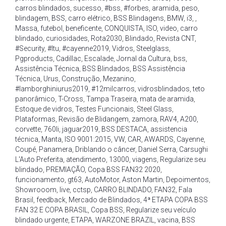
carros blindados
,
sucesso
,
#bss
,
#forbes
,
aramida
,
peso
,
blindagem
,
BSS
,
carro elétrico
,
BSS Blindagens
,
BMW
,
i3
,
,
Massa
,
futebol
,
beneficente
,
CONQUISTA
,
ISO
,
video
,
carro
blindado
,
curiosidades
,
Rota2030
,
Blindado
,
Revista CNT
,
#Security
,
#Itu
,
#cayenne2019
,
Vidros
,
Steelglass
,
Pgproducts
,
Cadillac
,
Escalade
,
Jornal da Cultura
,
bss
,
Assistência Técnica
,
BSS Blindados
,
BSS Assistência
Técnica
,
Urus
,
Construção
,
Mezanino
,
#lamborghiniurus2019
,
#12milcarros
,
vidrosblindados
,
teto
panorâmico
,
T-Cross
,
Tampa Traseira
,
mata de aramida
,
Estoque de vidros
,
Testes Funcionais
,
Steel Glass
,
Plataformas
,
Revisão de Blidangem
,
zamora
,
RAV4
,
A200
,
corvette
,
760li
,
jaguar2019
,
BSS DESTACA
,
assistencia
técnica
,
Manta
,
ISO 9001:2015
,
VW
,
CAR
,
AWARDS
,
Cayenne
,
Coupé
,
Panamera
,
Driblando o câncer
,
Daniel Serra
,
Carsughi
L'Auto Preferita
,
atendimento
,
13000
,
viagens
,
Regularize seu
blindado
,
PREMIAÇÃO
,
Copa BSS FAN32 2020
,
funcionamento
,
gt63
,
AutoMotor
,
Aston Martin
,
Depoimentos
,
Showrooom
,
live
,
cctsp
,
CARRO BLINDADO
,
FAN32
,
Fala
Brasil
,
feedback
,
Mercado de Blindados
,
4ª ETAPA COPA BSS
FAN 32 E COPA BRASIL
,
Copa BSS
,
Regularize seu veículo
blindado urgente
,
ETAPA
,
WARZONE BRAZIL
,
vacina
,
BSS