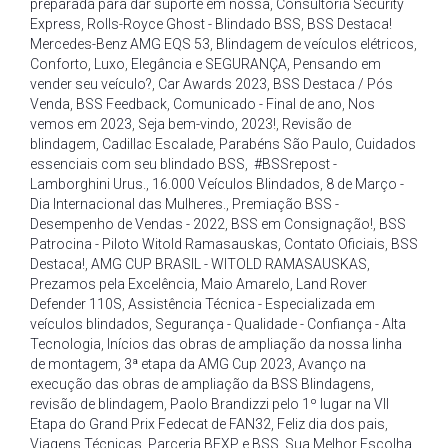
preparada para dar suporte em nossa
,
Consultoria Security
Express
,
Rolls-Royce Ghost - Blindado BSS
,
BSS Destaca!
Mercedes-Benz AMG EQS 53
,
Blindagem de veículos elétricos
,
Conforto
,
Luxo
,
Elegância e SEGURANÇA
,
Pensando em
vender seu veículo?
,
Car Awards 2023
,
BSS Destaca / Pós
Venda
,
BSS Feedback
,
Comunicado - Final de ano
,
Nos
vemos em 2023
,
Seja bem-vindo
,
2023!
,
Revisão de
blindagem
,
Cadillac Escalade
,
Parabéns São Paulo
,
Cuidados
essenciais com seu blindado BSS
,
#BSSrepost -
Lamborghini Urus.
,
16.000 Veículos Blindados
,
8 de Março -
Dia Internacional das Mulheres.
,
Premiação BSS -
Desempenho de Vendas - 2022
,
BSS em Consignação!
,
BSS
Patrocina - Piloto Witold Ramasauskas
,
Contato Oficiais
,
BSS
Destaca!
,
AMG CUP BRASIL - WITOLD RAMASAUSKAS
,
Prezamos pela Excelência
,
Maio Amarelo
,
Land Rover
Defender 110S
,
Assistência Técnica - Especializada em
veículos blindados
,
Segurança - Qualidade - Confiança - Alta
Tecnologia
,
Inícios das obras de ampliação da nossa linha
de montagem
,
3ª etapa da AMG Cup 2023
,
Avanço na
execução das obras de ampliação da BSS Blindagens
,
revisão de blindagem
,
Paolo Brandizzi pelo 1º lugar na VII
Etapa do Grand Prix Fedecat de FAN32
,
Feliz dia dos pais
,
Viagens Técnicas
,
Parceria BEXP e BSS
,
Sua Melhor Escolha
,