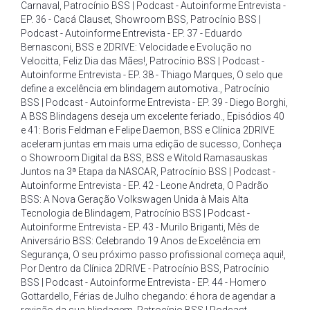
Carnaval
,
Patrocínio BSS | Podcast - Autoinforme Entrevista -
EP. 36 - Cacá Clauset
,
Showroom BSS
,
Patrocínio BSS |
Podcast - Autoinforme Entrevista - EP. 37 - Eduardo
Bernasconi
,
BSS e 2DRIVE: Velocidade e Evolução no
Velocitta
,
Feliz Dia das Mães!
,
Patrocínio BSS | Podcast -
Autoinforme Entrevista - EP. 38 - Thiago Marques
,
O selo que
define a excelência em blindagem automotiva.
,
Patrocínio
BSS | Podcast - Autoinforme Entrevista - EP. 39 - Diego Borghi
,
A BSS Blindagens deseja um excelente feriado.
,
Episódios 40
e 41: Boris Feldman e Felipe Daemon
,
BSS e Clínica 2DRIVE
aceleram juntas em mais uma edição de sucesso
,
Conheça
o Showroom Digital da BSS
,
BSS e Witold Ramasauskas
Juntos na 3ª Etapa da NASCAR
,
Patrocínio BSS | Podcast -
Autoinforme Entrevista - EP. 42 - Leone Andreta
,
O Padrão
BSS: A Nova Geração Volkswagen Unida à Mais Alta
Tecnologia de Blindagem
,
Patrocínio BSS | Podcast -
Autoinforme Entrevista - EP. 43 - Murilo Briganti
,
Mês de
Aniversário BSS: Celebrando 19 Anos de Excelência em
Segurança
,
O seu próximo passo profissional começa aqui!
,
Por Dentro da Clínica 2DRIVE - Patrocínio BSS
,
Patrocínio
BSS | Podcast - Autoinforme Entrevista - EP. 44 - Homero
Gottardello
,
Férias de Julho chegando: é hora de agendar a