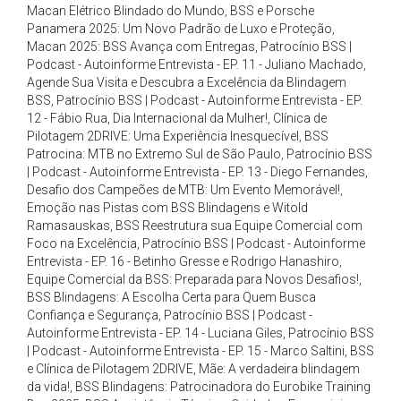
Macan Elétrico Blindado do Mundo
,
BSS e Porsche
Panamera 2025: Um Novo Padrão de Luxo e Proteção
,
Macan 2025: BSS Avança com Entregas
,
Patrocínio BSS |
Podcast - Autoinforme Entrevista - EP. 11 - Juliano Machado
,
Agende Sua Visita e Descubra a Excelência da Blindagem
BSS
,
Patrocínio BSS | Podcast - Autoinforme Entrevista - EP.
12 - Fábio Rua
,
Dia Internacional da Mulher!
,
Clínica de
Pilotagem 2DRIVE: Uma Experiência Inesquecível
,
BSS
Patrocina: MTB no Extremo Sul de São Paulo
,
Patrocínio BSS
| Podcast - Autoinforme Entrevista - EP. 13 - Diego Fernandes
,
Desafio dos Campeões de MTB: Um Evento Memorável!
,
Emoção nas Pistas com BSS Blindagens e Witold
Ramasauskas
,
BSS Reestrutura sua Equipe Comercial com
Foco na Excelência
,
Patrocínio BSS | Podcast - Autoinforme
Entrevista - EP. 16 - Betinho Gresse e Rodrigo Hanashiro
,
Equipe Comercial da BSS: Preparada para Novos Desafios!
,
BSS Blindagens: A Escolha Certa para Quem Busca
Confiança e Segurança
,
Patrocínio BSS | Podcast -
Autoinforme Entrevista - EP. 14 - Luciana Giles
,
Patrocínio BSS
| Podcast - Autoinforme Entrevista - EP. 15 - Marco Saltini
,
BSS
e Clínica de Pilotagem 2DRIVE
,
Mãe: A verdadeira blindagem
da vida!
,
BSS Blindagens: Patrocinadora do Eurobike Training