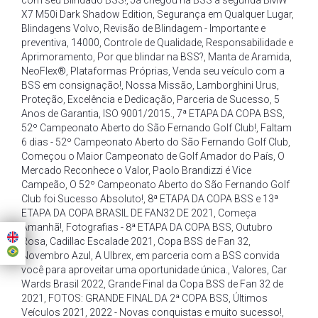
com seu Blindado BSS!
,
Já chegou na BSS a segunda BMW
X7 M50i Dark Shadow Edition
,
Segurança em Qualquer Lugar
,
Blindagens Volvo
,
Revisão de Blindagem - Importante e
preventiva
,
14000
,
Controle de Qualidade
,
Responsabilidade e
Aprimoramento
,
Por que blindar na BSS?
,
Manta de Aramida
,
NeoFlex®
,
Plataformas Próprias
,
Venda seu veículo com a
BSS em consignação!
,
Nossa Missão
,
Lamborghini Urus
,
Proteção
,
Excelência e Dedicação
,
Parceria de Sucesso
,
5
Anos de Garantia
,
ISO 9001/2015.
,
7ª ETAPA DA COPA BSS
,
52º Campeonato Aberto do São Fernando Golf Club!
,
Faltam
6 dias - 52º Campeonato Aberto do São Fernando Golf Club
,
Começou o Maior Campeonato de Golf Amador do País
,
O
Mercado Reconhece o Valor
,
Paolo Brandizzi é Vice
Campeão
,
O 52º Campeonato Aberto do São Fernando Golf
Club foi Sucesso Absoluto!
,
8ª ETAPA DA COPA BSS e 13ª
ETAPA DA COPA BRASIL DE FAN32 DE 2021
,
Começa
Amanhã!
,
Fotografias - 8ª ETAPA DA COPA BSS
,
Outubro
Rosa
,
Cadillac Escalade 2021
,
Copa BSS de Fan 32
,
Novembro Azul
,
A Ulbrex
,
em parceria com a BSS convida
você para aproveitar uma oportunidade única.
,
Valores
,
Car
Wards Brasil 2022
,
Grande Final da Copa BSS de Fan 32 de
2021
,
FOTOS: GRANDE FINAL DA 2ª COPA BSS
,
Últimos
Veículos 2021
,
2022 - Novas conquistas e muito sucesso!
,