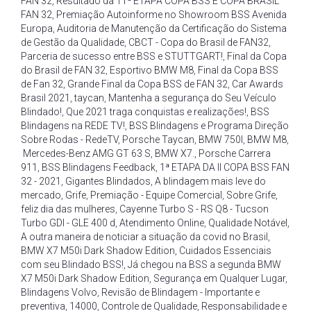
FAN 32
,
Resultado da 11ª ETAPA COPA BSS E COPA BRASIL
FAN 32
,
Premiação Autoinforme no Showroom BSS Avenida
Europa
,
Auditoria de Manutenção da Certificação do Sistema
de Gestão da Qualidade
,
CBCT - Copa do Brasil de FAN32
,
Parceria de sucesso entre BSS e STUTTGART!
,
Final da Copa
do Brasil de FAN 32
,
Esportivo BMW M8
,
Final da Copa BSS
de Fan 32
,
Grande Final da Copa BSS de FAN 32
,
Car Awards
Brasil 2021
,
taycan
,
Mantenha a segurança do Seu Veículo
Blindado!
,
Que 2021 traga conquistas e realizações!
,
BSS
Blindagens na REDE TV!
,
BSS Blindagens e Programa Direção
Sobre Rodas - RedeTV
,
Porsche Taycan
,
BMW 750I
,
BMW M8
,
Mercedes-Benz AMG GT 63 S
,
BMW X7.
,
Porsche Carrera
911
,
BSS Blindagens Feedback
,
1ª ETAPA DA II COPA BSS FAN
32 - 2021
,
Gigantes Blindados
,
A blindagem mais leve do
mercado
,
Grife
,
Premiação - Equipe Comercial
,
Sobre Grife
,
feliz dia das mulheres
,
Cayenne Turbo S - RS Q8 - Tucson
Turbo GDI - GLE 400 d
,
Atendimento Online
,
Qualidade Notável
,
A outra maneira de noticiar a situação da covid no Brasil
,
BMW X7 M50i Dark Shadow Edition
,
Cuidados Essenciais
com seu Blindado BSS!
,
Já chegou na BSS a segunda BMW
X7 M50i Dark Shadow Edition
,
Segurança em Qualquer Lugar
,
Blindagens Volvo
,
Revisão de Blindagem - Importante e
preventiva
,
14000
,
Controle de Qualidade
,
Responsabilidade e