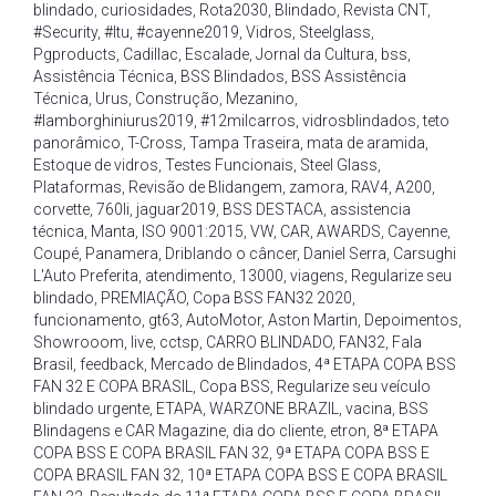
blindado
,
curiosidades
,
Rota2030
,
Blindado
,
Revista CNT
,
#Security
,
#Itu
,
#cayenne2019
,
Vidros
,
Steelglass
,
Pgproducts
,
Cadillac
,
Escalade
,
Jornal da Cultura
,
bss
,
Assistência Técnica
,
BSS Blindados
,
BSS Assistência
Técnica
,
Urus
,
Construção
,
Mezanino
,
#lamborghiniurus2019
,
#12milcarros
,
vidrosblindados
,
teto
panorâmico
,
T-Cross
,
Tampa Traseira
,
mata de aramida
,
Estoque de vidros
,
Testes Funcionais
,
Steel Glass
,
Plataformas
,
Revisão de Blidangem
,
zamora
,
RAV4
,
A200
,
corvette
,
760li
,
jaguar2019
,
BSS DESTACA
,
assistencia
técnica
,
Manta
,
ISO 9001:2015
,
VW
,
CAR
,
AWARDS
,
Cayenne
,
Coupé
,
Panamera
,
Driblando o câncer
,
Daniel Serra
,
Carsughi
L'Auto Preferita
,
atendimento
,
13000
,
viagens
,
Regularize seu
blindado
,
PREMIAÇÃO
,
Copa BSS FAN32 2020
,
funcionamento
,
gt63
,
AutoMotor
,
Aston Martin
,
Depoimentos
,
Showrooom
,
live
,
cctsp
,
CARRO BLINDADO
,
FAN32
,
Fala
Brasil
,
feedback
,
Mercado de Blindados
,
4ª ETAPA COPA BSS
FAN 32 E COPA BRASIL
,
Copa BSS
,
Regularize seu veículo
blindado urgente
,
ETAPA
,
WARZONE BRAZIL
,
vacina
,
BSS
Blindagens e CAR Magazine
,
dia do cliente
,
etron
,
8ª ETAPA
COPA BSS E COPA BRASIL FAN 32
,
9ª ETAPA COPA BSS E
COPA BRASIL FAN 32
,
10ª ETAPA COPA BSS E COPA BRASIL