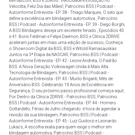
Bernasconi
,
BSS e 2DRIVE: Velocidade e Evolução no
Velocitta
,
Feliz Dia das Mães!
,
Patrocínio BSS | Podcast -
Autoinforme Entrevista - EP. 38 - Thiago Marques
,
O selo que
define a excelência em blindagem automotiva.
,
Patrocínio
BSS | Podcast - Autoinforme Entrevista - EP. 39 - Diego Borghi
,
A BSS Blindagens deseja um excelente feriado.
,
Episódios 40
e 41: Boris Feldman e Felipe Daemon
,
BSS e Clínica 2DRIVE
aceleram juntas em mais uma edição de sucesso
,
Conheça
o Showroom Digital da BSS
,
BSS e Witold Ramasauskas
Juntos na 3ª Etapa da NASCAR
,
Patrocínio BSS | Podcast -
Autoinforme Entrevista - EP. 42 - Leone Andreta
,
O Padrão
BSS: A Nova Geração Volkswagen Unida à Mais Alta
Tecnologia de Blindagem
,
Patrocínio BSS | Podcast -
Autoinforme Entrevista - EP. 43 - Murilo Briganti
,
Mês de
Aniversário BSS: Celebrando 19 Anos de Excelência em
Segurança
,
O seu próximo passo profissional começa aqui!
,
Por Dentro da Clínica 2DRIVE - Patrocínio BSS
,
Patrocínio
BSS | Podcast - Autoinforme Entrevista - EP. 44 - Homero
Gottardello
,
Férias de Julho chegando: é hora de agendar a
revisão da sua blindagem
,
Patrocínio BSS | Podcast -
Autoinforme Entrevista - EP. 45 - Luiz Guidorzi e Leonardo
Lukacs
,
A escolha exata para quem exige o melhor em
blindagem automotiva
,
Patrocínio BSS | Podcast -