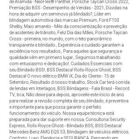
de Aramida - NeoFlex® Panther
,
Porsche Taycan Cross 2022
,
Premiação BSS - Desempenho de Vendas - 2021
,
Dúvidas na
hora de adquirir um seminovo já blindado?
,
Líder em
blindagem automotiva das marcas Premium
,
Ford F150
Shelby
,
Maio amarelo - Mês da conscientização e prevenção
de acidentes de trânsito
,
Feliz Dia das Mães
,
Porsche Taycan
Cross - primeira
,
no mundo
,
com o teto panorâmico
transparente e blindado.
,
Experiência e cuidado garantem a
excelência nos resultados.
,
Para aqueles que segurança e
qualidade vêm em primeiro lugar.
,
Seguimos trabalhando
com entusiasmo e dedicação!
,
Cuidados Essenciais com
seu Blindado BSS!
,
BSS Destaca! Rolls-Royce Ghost
,
BSS
Destaca! O novo elétrico BMW iX
,
Dia do Cliente - 15 de
Setembro
,
Resultado d nosso trabalho
,
Stock Car terá corrida
de lendas em Interlagos
,
BSS Blindagens - Fala Brasil - Record
TV
,
bca
,
Não deixe para depois
,
aproveite este inicio de ano
para realizar a revisão completa de seu blindado
,
é preventiva
e importante para que possa garantir o perfeito
funcionamento do veículo. Nossa equipe técnica está
preparada para dar suporte em nossa
,
Consultoria Security
Express
,
Rolls-Royce Ghost - Blindado BSS
,
BSS Destaca!
Mercedes-Benz AMG EQS 53
,
Blindagem de veículos elétricos
,
Conforto
,
Luxo
,
Elegância e SEGURANÇA
,
Pensando em