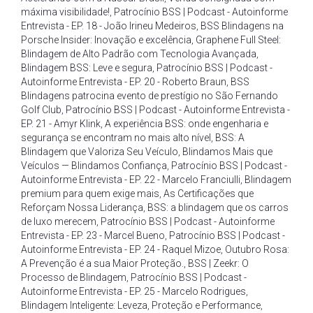
máxima visibilidade!
,
Patrocínio BSS | Podcast - Autoinforme
Entrevista - EP. 18 - João Irineu Medeiros
,
BSS Blindagens na
Porsche Insider: Inovação e excelência
,
Graphene Full Steel:
Blindagem de Alto Padrão com Tecnologia Avançada
,
Blindagem BSS: Leve e segura
,
Patrocínio BSS | Podcast -
Autoinforme Entrevista - EP. 20 - Roberto Braun
,
BSS
Blindagens patrocina evento de prestígio no São Fernando
Golf Club
,
Patrocínio BSS | Podcast - Autoinforme Entrevista -
EP. 21 - Amyr Klink
,
A experiência BSS: onde engenharia e
segurança se encontram no mais alto nível
,
BSS: A
Blindagem que Valoriza Seu Veículo
,
Blindamos Mais que
Veículos — Blindamos Confiança
,
Patrocínio BSS | Podcast -
Autoinforme Entrevista - EP. 22 - Marcelo Franciulli
,
Blindagem
premium para quem exige mais
,
As Certificações que
Reforçam Nossa Liderança
,
BSS: a blindagem que os carros
de luxo merecem
,
Patrocínio BSS | Podcast - Autoinforme
Entrevista - EP. 23 - Marcel Bueno
,
Patrocínio BSS | Podcast -
Autoinforme Entrevista - EP. 24 - Raquel Mizoe
,
Outubro Rosa:
A Prevenção é a sua Maior Proteção.
,
BSS | Zeekr: O
Processo de Blindagem
,
Patrocínio BSS | Podcast -
Autoinforme Entrevista - EP. 25 - Marcelo Rodrigues
,
Blindagem Inteligente: Leveza
,
Proteção e Performance
,