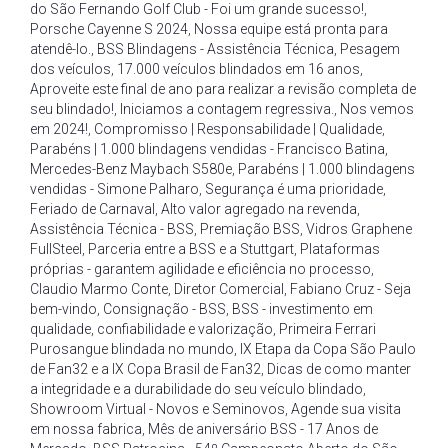
do São Fernando Golf Club - Foi um grande sucesso!
,
Porsche Cayenne S 2024
,
Nossa equipe está pronta para
atendê-lo.
,
BSS Blindagens - Assistência Técnica
,
Pesagem
dos veículos
,
17.000 veículos blindados em 16 anos
,
Aproveite este final de ano para realizar a revisão completa de
seu blindado!
,
Iniciamos a contagem regressiva.
,
Nos vemos
em 2024!
,
Compromisso | Responsabilidade | Qualidade
,
Parabéns | 1.000 blindagens vendidas - Francisco Batina
,
Mercedes-Benz Maybach S580e
,
Parabéns | 1.000 blindagens
vendidas - Simone Palharo
,
Segurança é uma prioridade
,
Feriado de Carnaval
,
Alto valor agregado na revenda
,
Assistência Técnica - BSS
,
Premiação BSS
,
Vidros Graphene
FullSteel
,
Parceria entre a BSS e a Stuttgart
,
Plataformas
próprias - garantem agilidade e eficiência no processo
,
Claudio Marmo Conte
,
Diretor Comercial
,
Fabiano Cruz - Seja
bem-vindo
,
Consignação - BSS
,
BSS - investimento em
qualidade
,
confiabilidade e valorização
,
Primeira Ferrari
Purosangue blindada no mundo
,
IX Etapa da Copa São Paulo
de Fan32 e a IX Copa Brasil de Fan32
,
Dicas de como manter
a integridade e a durabilidade do seu veículo blindado
,
Showroom Virtual - Novos e Seminovos
,
Agende sua visita
em nossa fabrica
,
Mês de aniversário BSS - 17 Anos de