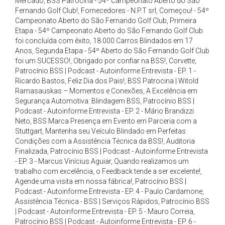
Mercado
,
BSS Patrocina - 54º Campeonato Aberto do São
Fernando Golf Club!
,
Fornecedores - N.P.T srl
,
Começou! - 54º
Campeonato Aberto do São Fernando Golf Club
,
Primeira
Etapa - 54º Campeonato Aberto do São Fernando Golf Club
foi concluída com êxito
,
18.000 Carros Blindados em 17
Anos
,
Segunda Etapa - 54º Aberto do São Fernando Golf Club
foi um SUCESSO!
,
Obrigado por confiar na BSS!
,
Corvette
,
Patrocínio BSS | Podcast - Autoinforme Entrevista - EP. 1 -
Ricardo Bastos
,
Feliz Dia dos Pais!
,
BSS Patrocina | Witold
Ramasauskas – Momentos e Conexões
,
A Excelência em
Segurança Automotiva: Blindagem BSS
,
Patrocínio BSS |
Podcast - Autoinforme Entrevista - EP. 2 - Mário Brandizzi
Neto
,
BSS Marca Presença em Evento em Parceria com a
Stuttgart
,
Mantenha seu Veículo Blindado em Perfeitas
Condições com a Assistência Técnica da BSS!
,
Auditoria
Finalizada
,
Patrocínio BSS | Podcast - Autoinforme Entrevista
- EP. 3 - Marcus Vinícius Aguiar
,
Quando realizamos um
trabalho com excelência
,
o Feedback tende a ser excelente!
,
Agende uma visita em nossa fábrica!
,
Patrocínio BSS |
Podcast - Autoinforme Entrevista - EP. 4 - Paulo Cardamone
,
Assistência Técnica - BSS | Serviços Rápidos
,
Patrocínio BSS
| Podcast - Autoinforme Entrevista - EP. 5 - Mauro Correia
,
Patrocínio BSS | Podcast - Autoinforme Entrevista - EP. 6 -