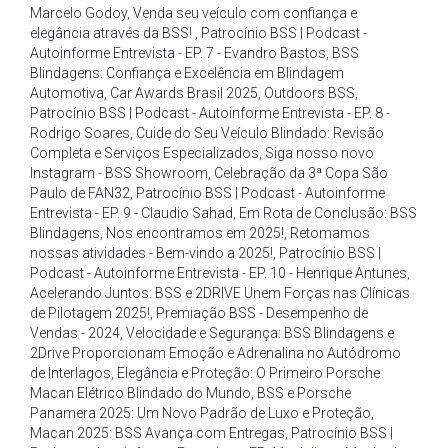
Marcelo Godoy
,
Venda seu veículo com confiança e
elegância através da BSS!
,
Patrocínio BSS | Podcast -
Autoinforme Entrevista - EP. 7 - Evandro Bastos
,
BSS
Blindagens: Confiança e Excelência em Blindagem
Automotiva
,
Car Awards Brasil 2025
,
Outdoors BSS
,
Patrocínio BSS | Podcast - Autoinforme Entrevista - EP. 8 -
Rodrigo Soares
,
Cuide do Seu Veículo Blindado: Revisão
Completa e Serviços Especializados
,
Siga nosso novo
Instagram - BSS Showroom
,
Celebração da 3ª Copa São
Paulo de FAN32
,
Patrocínio BSS | Podcast - Autoinforme
Entrevista - EP. 9 - Claudio Sahad
,
Em Rota de Conclusão: BSS
Blindagens
,
Nos encontramos em 2025!
,
Retomamos
nossas atividades - Bem-vindo a 2025!
,
Patrocínio BSS |
Podcast - Autoinforme Entrevista - EP. 10 - Henrique Antunes
,
Acelerando Juntos: BSS e 2DRIVE Unem Forças nas Clínicas
de Pilotagem 2025!
,
Premiação BSS - Desempenho de
Vendas - 2024
,
Velocidade e Segurança: BSS Blindagens e
2Drive Proporcionam Emoção e Adrenalina no Autódromo
de Interlagos
,
Elegância e Proteção: O Primeiro Porsche
Macan Elétrico Blindado do Mundo
,
BSS e Porsche
Panamera 2025: Um Novo Padrão de Luxo e Proteção
,
Macan 2025: BSS Avança com Entregas
,
Patrocínio BSS |