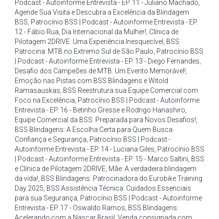
Podcast - Autoinforme Entrevista - EP. 11 - Juliano Machado
,
Agende Sua Visita e Descubra a Excelência da Blindagem
BSS
,
Patrocínio BSS | Podcast - Autoinforme Entrevista - EP.
12 - Fábio Rua
,
Dia Internacional da Mulher!
,
Clínica de
Pilotagem 2DRIVE: Uma Experiência Inesquecível
,
BSS
Patrocina: MTB no Extremo Sul de São Paulo
,
Patrocínio BSS
| Podcast - Autoinforme Entrevista - EP. 13 - Diego Fernandes
,
Desafio dos Campeões de MTB: Um Evento Memorável!
,
Emoção nas Pistas com BSS Blindagens e Witold
Ramasauskas
,
BSS Reestrutura sua Equipe Comercial com
Foco na Excelência
,
Patrocínio BSS | Podcast - Autoinforme
Entrevista - EP. 16 - Betinho Gresse e Rodrigo Hanashiro
,
Equipe Comercial da BSS: Preparada para Novos Desafios!
,
BSS Blindagens: A Escolha Certa para Quem Busca
Confiança e Segurança
,
Patrocínio BSS | Podcast -
Autoinforme Entrevista - EP. 14 - Luciana Giles
,
Patrocínio BSS
| Podcast - Autoinforme Entrevista - EP. 15 - Marco Saltini
,
BSS
e Clínica de Pilotagem 2DRIVE
,
Mãe: A verdadeira blindagem
da vida!
,
BSS Blindagens: Patrocinadora do Eurobike Training
Day 2025
,
BSS Assistência Técnica: Cuidados Essenciais
para sua Segurança
,
Patrocínio BSS | Podcast - Autoinforme
Entrevista - EP. 17 - Oswaldo Ramos
,
BSS Blindagens:
Acelerando com a Nascar Brasil
,
Venda consignada com