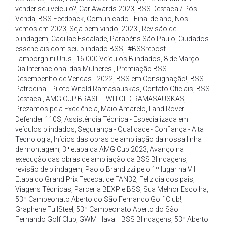
vender seu veículo?
,
Car Awards 2023
,
BSS Destaca / Pós
Venda
,
BSS Feedback
,
Comunicado - Final de ano
,
Nos
vemos em 2023
,
Seja bem-vindo
,
2023!
,
Revisão de
blindagem
,
Cadillac Escalade
,
Parabéns São Paulo
,
Cuidados
essenciais com seu blindado BSS
,
#BSSrepost -
Lamborghini Urus.
,
16.000 Veículos Blindados
,
8 de Março -
Dia Internacional das Mulheres.
,
Premiação BSS -
Desempenho de Vendas - 2022
,
BSS em Consignação!
,
BSS
Patrocina - Piloto Witold Ramasauskas
,
Contato Oficiais
,
BSS
Destaca!
,
AMG CUP BRASIL - WITOLD RAMASAUSKAS
,
Prezamos pela Excelência
,
Maio Amarelo
,
Land Rover
Defender 110S
,
Assistência Técnica - Especializada em
veículos blindados
,
Segurança - Qualidade - Confiança - Alta
Tecnologia
,
Inícios das obras de ampliação da nossa linha
de montagem
,
3ª etapa da AMG Cup 2023
,
Avanço na
execução das obras de ampliação da BSS Blindagens
,
revisão de blindagem
,
Paolo Brandizzi pelo 1º lugar na VII
Etapa do Grand Prix Fedecat de FAN32
,
Feliz dia dos pais
,
Viagens Técnicas
,
Parceria BEXP e BSS
,
Sua Melhor Escolha
,
53º Campeonato Aberto do São Fernando Golf Club!
,
Graphene FullSteel
,
53º Campeonato Aberto do São
Fernando Golf Club
,
GWM Haval | BSS Blindagens
,
53º Aberto