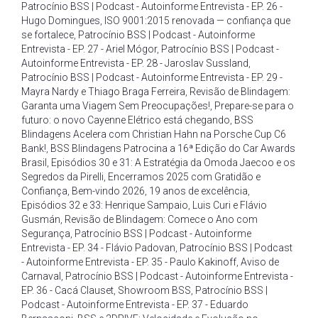
Patrocínio BSS | Podcast - Autoinforme Entrevista - EP. 26 -
Hugo Domingues
,
ISO 9001:2015 renovada — confiança que
se fortalece
,
Patrocínio BSS | Podcast - Autoinforme
Entrevista - EP. 27 - Ariel Mógor
,
Patrocínio BSS | Podcast -
Autoinforme Entrevista - EP. 28 - Jaroslav Sussland
,
Patrocínio BSS | Podcast - Autoinforme Entrevista - EP. 29 -
Mayra Nardy e Thiago Braga Ferreira
,
Revisão de Blindagem:
Garanta uma Viagem Sem Preocupações!
,
Prepare-se para o
futuro: o novo Cayenne Elétrico está chegando
,
BSS
Blindagens Acelera com Christian Hahn na Porsche Cup C6
Bank!
,
BSS Blindagens Patrocina a 16ª Edição do Car Awards
Brasil
,
Episódios 30 e 31: A Estratégia da Omoda Jaecoo e os
Segredos da Pirelli
,
Encerramos 2025 com Gratidão e
Confiança
,
Bem-vindo 2026
,
19 anos de excelência
,
Episódios 32 e 33: Henrique Sampaio
,
Luis Curi e Flávio
Gusmán
,
Revisão de Blindagem: Comece o Ano com
Segurança
,
Patrocínio BSS | Podcast - Autoinforme
Entrevista - EP. 34 - Flávio Padovan
,
Patrocínio BSS | Podcast
- Autoinforme Entrevista - EP. 35 - Paulo Kakinoff
,
Aviso de
Carnaval
,
Patrocínio BSS | Podcast - Autoinforme Entrevista -
EP. 36 - Cacá Clauset
,
Showroom BSS
,
Patrocínio BSS |
Podcast - Autoinforme Entrevista - EP. 37 - Eduardo