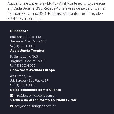
Autoinforme Entrevista - EP. 46 - Ariel Montenegro
,
Excelência
em Cada Detalhe: BSS Recebe Koria e Presidente da Virtus na
Fábrica
,
Patrocínio BSS | Podcast - Autoinforme Entrevista -
EP. 47 - Everton Lopes
Blindadora
Rua Santo Eurilo, 140
Jaguaré - São Paulo, SP
(11) 3503-3000
Assistência Técnica
R. Santo Eurilo, 360
Jaguaré - São Paulo, SP
(11) 3503-3050
Showroom Avenida Europa
Av. Europa, 140
Jd. Europa - São Paulo, SP
(11) 3503-3030
Relacionamento com o Cliente
mrc@bssblindagens.com.br
Serviço de Atendimento ao Cliente - SAC
sac@bssblindagens.com.br