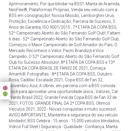
Aprimoramento
,
Por que blindar na BSS?
,
Manta de Aramida
,
NeoFlex®
,
Plataformas Próprias
,
Venda seu veículo com a
BSS em consignação!
,
Nossa Missão
,
Lamborghini Urus
,
Proteção
,
Excelência e Dedicação
,
Parceria de Sucesso
,
5
Anos de Garantia
,
ISO 9001/2015.
,
7ª ETAPA DA COPA BSS
,
52º Campeonato Aberto do São Fernando Golf Club!
,
Faltam
6 dias - 52º Campeonato Aberto do São Fernando Golf Club
,
Começou o Maior Campeonato de Golf Amador do País
,
O
Mercado Reconhece o Valor
,
Paolo Brandizzi é Vice
Campeão
,
O 52º Campeonato Aberto do São Fernando Golf
Club foi Sucesso Absoluto!
,
8ª ETAPA DA COPA BSS e 13ª
ETAPA DA COPA BRASIL DE FAN32 DE 2021
,
Começa
Amanhã!
,
Fotografias - 8ª ETAPA DA COPA BSS
,
Outubro
Rosa
,
Cadillac Escalade 2021
,
Copa BSS de Fan 32
,
Novembro Azul
,
A Ulbrex
,
em parceria com a BSS convida
você para aproveitar uma oportunidade única.
,
Valores
,
Car
Wards Brasil 2022
,
Grande Final da Copa BSS de Fan 32 de
2021
,
FOTOS: GRANDE FINAL DA 2ª COPA BSS
,
Últimos
Veículos 2021
,
2022 - Novas conquistas e muito sucesso!
,
AVISO IMPORTANTE
,
Mantenha a segurança do seu veículo
blindado!
,
BSS Celebra - 15 anos - 15.000 veículos blindados
,
Vidros Full Steel | Segurança - Qualidade - Confiança
,
Manta